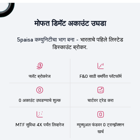
मोफत डिमॅट अकाउंट उघडा
5paisa कम्युनिटीचा भाग बना -
भारताचे पहिले लिस्टेड
डिस्काउंट ब्रोकर.
फ्लॅट ब्रोकरेज
F&O साठी समर्पित प्लॅटफॉर्म
0 अकाउंट उघडण्याचे शुल्क
चार्टवर ट्रेड करा
MTF सुविधा 4X पर्यंत लिव्हरेज
म्युच्युअल फंडवर 0 ट्रान्झॅक्शन
खर्च