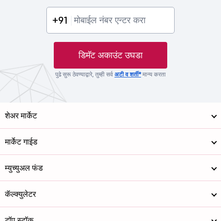
+91
डिमॅट अकाउंट उघडा
पुढे सुरू ठेवण्याद्वारे, तुम्ही सर्व
अटी व शर्ती*
मान्य करता
शेअर मार्केट
मार्केट गाईड
म्युच्युअल फंड
कॅल्क्युलेटर
टॉप स्टॉक