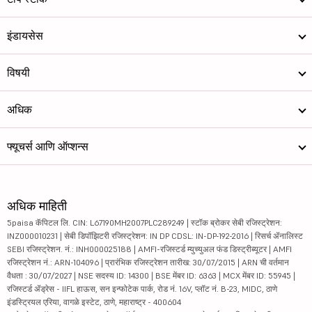
इंडायसेस
विषयी
अधिक
फ्यूचर्स आणि ऑप्शन्स
अधिक माहिती
5paisa कॅपिटल लि. CIN: L67190MH2007PLC289249 | स्टॉक ब्रोकर सेबी रजिस्ट्रेशन:
INZ000010231 | सेबी डिपॉझिटरी रजिस्ट्रेशन: IN DP CDSL: IN-DP-192-2016 | रिसर्च ॲनालिस्ट
SEBI रजिस्ट्रेशन. नं.: INH000025188 | AMFI-रजिस्टर्ड म्युच्युअल फंड डिस्ट्रीब्यूटर | AMFI
रजिस्ट्रेशन नं.: ARN-104096 | प्रारंभिक रजिस्ट्रेशन तारीख: 30/07/2015 | ARN ची वर्तमान
वैधता : 30/07/2027 | NSE सदस्य ID: 14300 | BSE मेंबर ID: 6363 | MCX मेंबर ID: 55945 |
रजिस्टर्ड ॲड्रेस - IIFL हाऊस, सन इन्फोटेक पार्क, रोड नं. 16V, प्लॉट नं. B-23, MIDC, ठाणे
इंडस्ट्रियल एरिया, वागळे इस्टेट, ठाणे, महाराष्ट्र - 400604