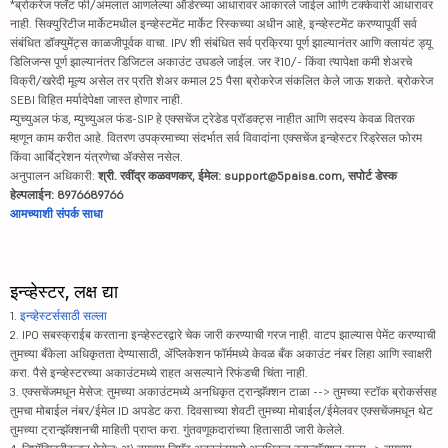
*ब्रोकरेज फ्लॅट फी/अंमलात आणलेल्या ऑर्डरच्या आधारावर आकारले जाईल आणि टक्केवारी आधारावर
नाही. सिक्युरिटीज मार्केटमधील इन्व्हेस्टमेंट मार्केट रिस्कच्या अधीन आहे, इन्व्हेस्टमेंट करण्यापूर्वी सर्व
संबंधित डॉक्युमेंट्स काळजीपूर्वक वाचा. IPV शी संबंधित सर्व प्रक्रिया पूर्ण झाल्यानंतर आणि क्लायंट ड्यू
डिलिजन्स पूर्ण झाल्यानंतर डिजिटल अकाउंट उघडले जाईल. जर ₹10/- किंवा त्यापेक्षा कमी शेअरचे
विक्री/खरेदी मूल्य असेल तर प्रति शेअर कमाल 25 पैसा ब्रोकरेज संकलित केले जाऊ शकते. ब्रोकरेज
SEBI विहित मर्यादेपेक्षा जास्त होणार नाही.
म्युच्युअल फंड, म्युच्युअल फंड-SIP हे एक्सचेंज ट्रेडेड प्रॉडक्ट्स नाहीत आणि सदस्य केवळ वितरक
म्हणून काम करीत आहे. वितरण उपक्रमाच्या संदर्भात सर्व विवादांना एक्सचेंज इन्व्हेस्टर रिड्रेसल फोरम
किंवा आर्बिट्रेशन यंत्रणेचा ॲक्सेस नसेल.
अनुपालन अधिकारी:
श्री. रवींद्र कळवणकर, ईमेल: support@5paisa.com, सपोर्ट डेस्क
हेल्पलाईन: 8976689766
आमच्याशी संपर्क साधा
इन्व्हेस्टर, लक्ष द्या
1.
इन्व्हेस्टर्ससाठी सल्ला
2. IPO सबस्क्राईब करताना इन्व्हेस्टरद्वारे चेक जारी करण्याची गरज नाही. वाटप झाल्यास पेमेंट करण्याची
तुमच्या बँकेला अधिकृतता देण्यासाठी, ॲप्लिकेशन फॉर्ममध्ये केवळ बँक अकाउंट नंबर लिहा आणि स्वाक्षरी
करा. पैसे इन्व्हेस्टरच्या अकाउंटमध्ये राहत असल्याने रिफंडची चिंता नाही.
3. एक्सचेंजमधून मेसेज: तुमच्या अकाउंटमध्ये अनधिकृत ट्रान्झॅक्शन टाळा --> तुमच्या स्टॉक ब्रोकर्ससह
तुमचा मोबाईल नंबर/ईमेल ID अपडेट करा. दिवसाच्या शेवटी तुमच्या मोबाईल/ईमेलवर एक्सचेंजमधून थेट
तुमच्या ट्रान्झॅक्शनची माहिती प्राप्त करा. गुंतवणूकदारांच्या हितासाठी जारी केलेले.