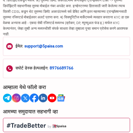
4. डिपॉझिटरीकडून मेसेज: अ) तुमच्या डिमॅट अकाउंटमध्ये अनधिकृत ट्रान्झॅक्शन टाळा -> तुमच्या
डिपॉझिटरी सहभागीसह तुमचा मोबाईल नंबर अपडेट करा. इन्व्हेस्टरच्या हितासाठी जारी केलेल्या त्याच
दिवशी CDSL कडून थेट तुमच्या डिमॅट अकाउंटमध्ये सर्व डेबिट आणि इतर महत्त्वाच्या ट्रान्झॅक्शनसाठी
तुमच्या रजिस्टर्ड मोबाईलवर अलर्ट प्राप्त करा. ब) सिक्युरिटीज मार्केटमध्ये व्यवहार करताना KYC हा एक
वेळचा अभ्यास आहे - एकदा सेबी रजिस्टर्ड मध्यस्थ (ब्रोकर, DP, म्युच्युअल फंड इ.) मार्फत KYC
केल्यानंतर, जेव्हा तुम्ही अन्य मध्यस्थीशी संपर्क साधता तेव्हा तुम्हाला पुन्हा समान प्रोसेस करणे आवश्यक
नाही.
ईमेल:
support@5paisa.com
सपोर्ट डेस्क हेल्पलाईन:
8976689766
आम्हाला येथे फॉलो करा
आमच्या समुदायात सहभागी व्हा