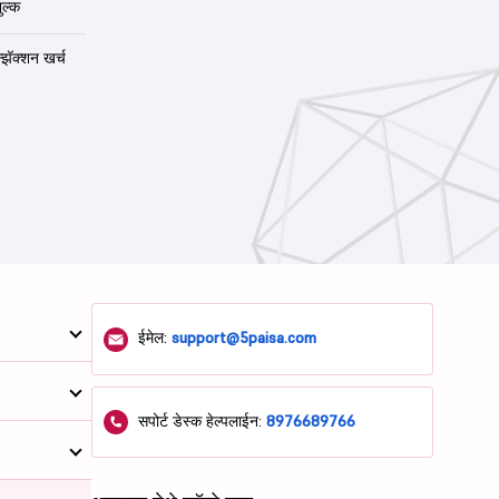
ुल्क
न्झॅक्शन खर्च
ईमेल:
support@5paisa.com
सपोर्ट डेस्क हेल्पलाईन:
8976689766