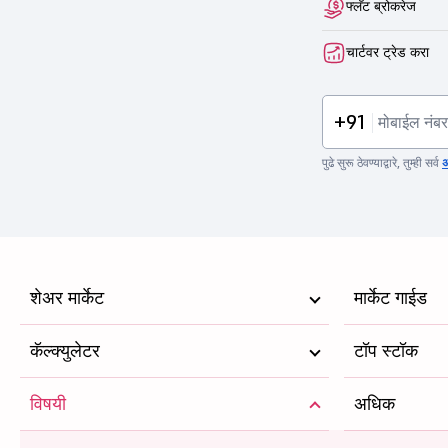
फ्लॅट ब्रोकरेज
चार्टवर ट्रेड करा
+91
पुढे सुरू ठेवण्याद्वारे, तुम्ही सर्व
अ
शेअर मार्केट
मार्केट गाईड
कॅल्क्युलेटर
टॉप स्टॉक
विषयी
अधिक