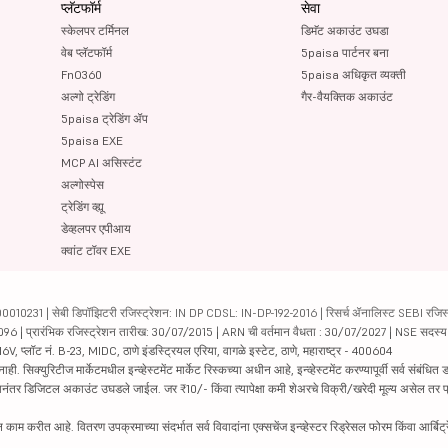
प्लॅटफॉर्म
सेवा
स्केलपर टर्मिनल
डिमॅट अकाउंट उघडा
वेब प्लॅटफॉर्म
5paisa पार्टनर बना
FnO360
5paisa अधिकृत व्यक्ती
अल्गो ट्रेडिंग
गैर-वैयक्तिक अकाउंट
5paisa ट्रेडिंग ॲप
5paisa EXE
MCP AI असिस्टंट
अल्गोस्पेस
ट्रेडिंग व्ह्यू
डेव्हलपर एपीआय
क्वांट टॉवर EXE
231 | सेबी डिपॉझिटरी रजिस्ट्रेशन: IN DP CDSL: IN-DP-192-2016 | रिसर्च ॲनालिस्ट SEBI रजिस्ट्
04096 | प्रारंभिक रजिस्ट्रेशन तारीख: 30/07/2015 | ARN ची वर्तमान वैधता : 30/07/2027 | NSE सदस्
6V, प्लॉट नं. B-23, MIDC, ठाणे इंडस्ट्रियल एरिया, वागळे इस्टेट, ठाणे, महाराष्ट्र - 400604
रिटीज मार्केटमधील इन्व्हेस्टमेंट मार्केट रिस्कच्या अधीन आहे, इन्व्हेस्टमेंट करण्यापूर्वी सर्व संबंधित डॉक
 झाल्यानंतर डिजिटल अकाउंट उघडले जाईल. जर ₹10/- किंवा त्यापेक्षा कमी शेअरचे विक्री/खरेदी मूल्य असेल तर
काम करीत आहे. वितरण उपक्रमाच्या संदर्भात सर्व विवादांना एक्सचेंज इन्व्हेस्टर रिड्रेसल फोरम किंवा आर्बिट्