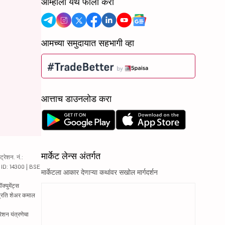
आम्हाला येथे फॉलो करा
आमच्या समुदायात सहभागी व्हा
आत्ताच डाउनलोड करा
मार्केट लेन्स अंतर्गत
रेशन. नं.:
य ID: 14300 | BSE
मार्केटला आकार देणाऱ्या कथांवर सखोल मार्गदर्शन
्युमेंट्स
 प्रति शेअर कमाल
रेशन यंत्रणेचा