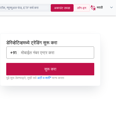
मराठी
अकाउंट उघडा
लॉग-इन
डेरिव्हेटिव्हमध्ये ट्रेडिंग सुरू करा
+91
सुरू करा
पुढे सुरू ठेवण्याद्वारे, तुम्ही सर्व
अटी व शर्ती*
मान्य करता