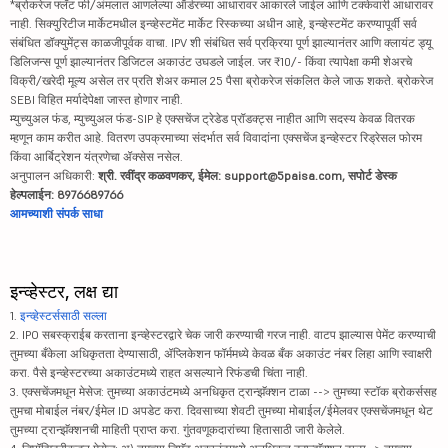
*ब्रोकरेज फ्लॅट फी/अंमलात आणलेल्या ऑर्डरच्या आधारावर आकारले जाईल आणि टक्केवारी आधारावर
नाही. सिक्युरिटीज मार्केटमधील इन्व्हेस्टमेंट मार्केट रिस्कच्या अधीन आहे, इन्व्हेस्टमेंट करण्यापूर्वी सर्व
संबंधित डॉक्युमेंट्स काळजीपूर्वक वाचा. IPV शी संबंधित सर्व प्रक्रिया पूर्ण झाल्यानंतर आणि क्लायंट ड्यू
डिलिजन्स पूर्ण झाल्यानंतर डिजिटल अकाउंट उघडले जाईल. जर ₹10/- किंवा त्यापेक्षा कमी शेअरचे
विक्री/खरेदी मूल्य असेल तर प्रति शेअर कमाल 25 पैसा ब्रोकरेज संकलित केले जाऊ शकते. ब्रोकरेज
SEBI विहित मर्यादेपेक्षा जास्त होणार नाही.
म्युच्युअल फंड, म्युच्युअल फंड-SIP हे एक्सचेंज ट्रेडेड प्रॉडक्ट्स नाहीत आणि सदस्य केवळ वितरक
म्हणून काम करीत आहे. वितरण उपक्रमाच्या संदर्भात सर्व विवादांना एक्सचेंज इन्व्हेस्टर रिड्रेसल फोरम
किंवा आर्बिट्रेशन यंत्रणेचा ॲक्सेस नसेल.
अनुपालन अधिकारी:
श्री. रवींद्र कळवणकर, ईमेल: support@5paisa.com, सपोर्ट डेस्क
हेल्पलाईन: 8976689766
आमच्याशी संपर्क साधा
इन्व्हेस्टर, लक्ष द्या
1.
इन्व्हेस्टर्ससाठी सल्ला
2. IPO सबस्क्राईब करताना इन्व्हेस्टरद्वारे चेक जारी करण्याची गरज नाही. वाटप झाल्यास पेमेंट करण्याची
तुमच्या बँकेला अधिकृतता देण्यासाठी, ॲप्लिकेशन फॉर्ममध्ये केवळ बँक अकाउंट नंबर लिहा आणि स्वाक्षरी
करा. पैसे इन्व्हेस्टरच्या अकाउंटमध्ये राहत असल्याने रिफंडची चिंता नाही.
3. एक्सचेंजमधून मेसेज: तुमच्या अकाउंटमध्ये अनधिकृत ट्रान्झॅक्शन टाळा --> तुमच्या स्टॉक ब्रोकर्ससह
तुमचा मोबाईल नंबर/ईमेल ID अपडेट करा. दिवसाच्या शेवटी तुमच्या मोबाईल/ईमेलवर एक्सचेंजमधून थेट
तुमच्या ट्रान्झॅक्शनची माहिती प्राप्त करा. गुंतवणूकदारांच्या हितासाठी जारी केलेले.