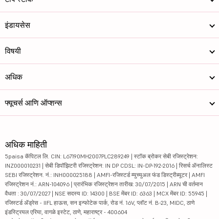
इंडायसेस
विषयी
अधिक
फ्यूचर्स आणि ऑप्शन्स
अधिक माहिती
5paisa कॅपिटल लि. CIN: L67190MH2007PLC289249 | स्टॉक ब्रोकर सेबी रजिस्ट्रेशन:
INZ000010231 | सेबी डिपॉझिटरी रजिस्ट्रेशन: IN DP CDSL: IN-DP-192-2016 | रिसर्च ॲनालिस्ट
SEBI रजिस्ट्रेशन. नं.: INH000025188 | AMFI-रजिस्टर्ड म्युच्युअल फंड डिस्ट्रीब्यूटर | AMFI
रजिस्ट्रेशन नं.: ARN-104096 | प्रारंभिक रजिस्ट्रेशन तारीख: 30/07/2015 | ARN ची वर्तमान
वैधता : 30/07/2027 | NSE सदस्य ID: 14300 | BSE मेंबर ID: 6363 | MCX मेंबर ID: 55945 |
रजिस्टर्ड ॲड्रेस - IIFL हाऊस, सन इन्फोटेक पार्क, रोड नं. 16V, प्लॉट नं. B-23, MIDC, ठाणे
इंडस्ट्रियल एरिया, वागळे इस्टेट, ठाणे, महाराष्ट्र - 400604