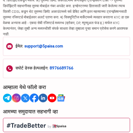
4. डिपॉझिटरीकडून मेसेज: अ) तुमच्या डिमॅट अकाउंटमध्ये अनधिकृत ट्रान्झॅक्शन टाळा -> तुमच्या
डिपॉझिटरी सहभागीसह तुमचा मोबाईल नंबर अपडेट करा. इन्व्हेस्टरच्या हितासाठी जारी केलेल्या त्याच
दिवशी CDSL कडून थेट तुमच्या डिमॅट अकाउंटमध्ये सर्व डेबिट आणि इतर महत्त्वाच्या ट्रान्झॅक्शनसाठी
तुमच्या रजिस्टर्ड मोबाईलवर अलर्ट प्राप्त करा. ब) सिक्युरिटीज मार्केटमध्ये व्यवहार करताना KYC हा एक
वेळचा अभ्यास आहे - एकदा सेबी रजिस्टर्ड मध्यस्थ (ब्रोकर, DP, म्युच्युअल फंड इ.) मार्फत KYC
केल्यानंतर, जेव्हा तुम्ही अन्य मध्यस्थीशी संपर्क साधता तेव्हा तुम्हाला पुन्हा समान प्रोसेस करणे आवश्यक
नाही.
ईमेल:
support@5paisa.com
सपोर्ट डेस्क हेल्पलाईन:
8976689766
आम्हाला येथे फॉलो करा
आमच्या समुदायात सहभागी व्हा