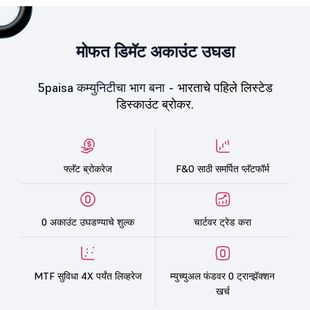
मोफत डिमॅट अकाउंट उघडा
5paisa कम्युनिटीचा भाग बना -
भारताचे पहिले लिस्टेड
डिस्काउंट ब्रोकर.
फ्लॅट ब्रोकरेज
F&O साठी समर्पित प्लॅटफॉर्म
0 अकाउंट उघडण्याचे शुल्क
चार्टवर ट्रेड करा
MTF सुविधा 4X पर्यंत लिव्हरेज
म्युच्युअल फंडवर 0 ट्रान्झॅक्शन
खर्च