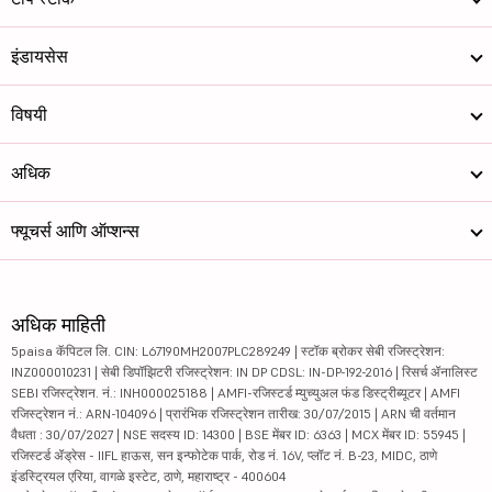
इंडायसेस
विषयी
अधिक
फ्यूचर्स आणि ऑप्शन्स
अधिक माहिती
5paisa कॅपिटल लि. CIN: L67190MH2007PLC289249 | स्टॉक ब्रोकर सेबी रजिस्ट्रेशन:
INZ000010231 | सेबी डिपॉझिटरी रजिस्ट्रेशन: IN DP CDSL: IN-DP-192-2016 | रिसर्च ॲनालिस्ट
SEBI रजिस्ट्रेशन. नं.: INH000025188 | AMFI-रजिस्टर्ड म्युच्युअल फंड डिस्ट्रीब्यूटर | AMFI
रजिस्ट्रेशन नं.: ARN-104096 | प्रारंभिक रजिस्ट्रेशन तारीख: 30/07/2015 | ARN ची वर्तमान
वैधता : 30/07/2027 | NSE सदस्य ID: 14300 | BSE मेंबर ID: 6363 | MCX मेंबर ID: 55945 |
रजिस्टर्ड ॲड्रेस - IIFL हाऊस, सन इन्फोटेक पार्क, रोड नं. 16V, प्लॉट नं. B-23, MIDC, ठाणे
इंडस्ट्रियल एरिया, वागळे इस्टेट, ठाणे, महाराष्ट्र - 400604