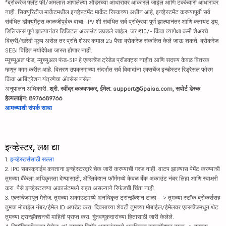
*ब्रोकरेज फ्लॅट फी/अंमलात आणलेल्या ऑर्डरच्या आधारावर आकारले जाईल आणि टक्केवारी आधारावर
नाही. सिक्युरिटीज मार्केटमधील इन्व्हेस्टमेंट मार्केट रिस्कच्या अधीन आहे, इन्व्हेस्टमेंट करण्यापूर्वी सर्व
संबंधित डॉक्युमेंट्स काळजीपूर्वक वाचा. IPV शी संबंधित सर्व प्रक्रिया पूर्ण झाल्यानंतर आणि क्लायंट ड्यू
डिलिजन्स पूर्ण झाल्यानंतर डिजिटल अकाउंट उघडले जाईल. जर ₹10/- किंवा त्यापेक्षा कमी शेअरचे
विक्री/खरेदी मूल्य असेल तर प्रति शेअर कमाल 25 पैसा ब्रोकरेज संकलित केले जाऊ शकते. ब्रोकरेज
SEBI विहित मर्यादेपेक्षा जास्त होणार नाही.
म्युच्युअल फंड, म्युच्युअल फंड-SIP हे एक्सचेंज ट्रेडेड प्रॉडक्ट्स नाहीत आणि सदस्य केवळ वितरक
म्हणून काम करीत आहे. वितरण उपक्रमाच्या संदर्भात सर्व विवादांना एक्सचेंज इन्व्हेस्टर रिड्रेसल फोरम
किंवा आर्बिट्रेशन यंत्रणेचा ॲक्सेस नसेल.
अनुपालन अधिकारी:
श्री. रवींद्र कळवणकर, ईमेल: support@5paisa.com, सपोर्ट डेस्क
हेल्पलाईन: 8976689766
आमच्याशी संपर्क साधा
इन्व्हेस्टर, लक्ष द्या
1.
इन्व्हेस्टर्ससाठी सल्ला
2. IPO सबस्क्राईब करताना इन्व्हेस्टरद्वारे चेक जारी करण्याची गरज नाही. वाटप झाल्यास पेमेंट करण्याची
तुमच्या बँकेला अधिकृतता देण्यासाठी, ॲप्लिकेशन फॉर्ममध्ये केवळ बँक अकाउंट नंबर लिहा आणि स्वाक्षरी
करा. पैसे इन्व्हेस्टरच्या अकाउंटमध्ये राहत असल्याने रिफंडची चिंता नाही.
3. एक्सचेंजमधून मेसेज: तुमच्या अकाउंटमध्ये अनधिकृत ट्रान्झॅक्शन टाळा --> तुमच्या स्टॉक ब्रोकर्ससह
तुमचा मोबाईल नंबर/ईमेल ID अपडेट करा. दिवसाच्या शेवटी तुमच्या मोबाईल/ईमेलवर एक्सचेंजमधून थेट
तुमच्या ट्रान्झॅक्शनची माहिती प्राप्त करा. गुंतवणूकदारांच्या हितासाठी जारी केलेले.