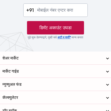
+91
डिमॅट अकाउंट उघडा
पुढे सुरू ठेवण्याद्वारे, तुम्ही सर्व
अटी व शर्ती*
मान्य करता
शेअर मार्केट
मार्केट गाईड
म्युच्युअल फंड
कॅल्क्युलेटर
टॉप स्टॉक