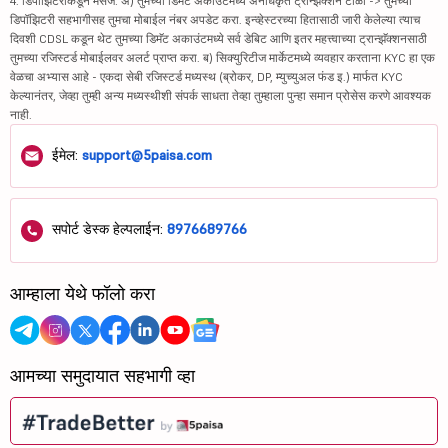
4. डिपॉझिटरीकडून मेसेज: अ) तुमच्या डिमॅट अकाउंटमध्ये अनधिकृत ट्रान्झॅक्शन टाळा -> तुमच्या
डिपॉझिटरी सहभागीसह तुमचा मोबाईल नंबर अपडेट करा. इन्व्हेस्टरच्या हितासाठी जारी केलेल्या त्याच
दिवशी CDSL कडून थेट तुमच्या डिमॅट अकाउंटमध्ये सर्व डेबिट आणि इतर महत्त्वाच्या ट्रान्झॅक्शनसाठी
तुमच्या रजिस्टर्ड मोबाईलवर अलर्ट प्राप्त करा. ब) सिक्युरिटीज मार्केटमध्ये व्यवहार करताना KYC हा एक
वेळचा अभ्यास आहे - एकदा सेबी रजिस्टर्ड मध्यस्थ (ब्रोकर, DP, म्युच्युअल फंड इ.) मार्फत KYC
केल्यानंतर, जेव्हा तुम्ही अन्य मध्यस्थीशी संपर्क साधता तेव्हा तुम्हाला पुन्हा समान प्रोसेस करणे आवश्यक
नाही.
ईमेल:
support@5paisa.com
सपोर्ट डेस्क हेल्पलाईन:
8976689766
आम्हाला येथे फॉलो करा
आमच्या समुदायात सहभागी व्हा