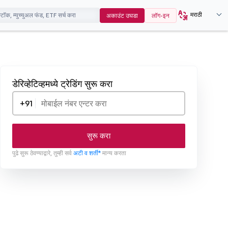
मराठी
अकाउंट उघडा
लॉग-इन
डेरिव्हेटिव्हमध्ये ट्रेडिंग सुरू करा
+91
सुरू करा
पुढे सुरू ठेवण्याद्वारे, तुम्ही सर्व
अटी व शर्ती*
मान्य करता