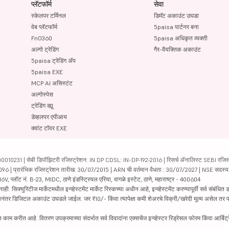
प्लॅटफॉर्म
सेवा
स्केलपर टर्मिनल
डिमॅट अकाउंट उघडा
वेब प्लॅटफॉर्म
5paisa पार्टनर बना
FnO360
5paisa अधिकृत व्यक्ती
अल्गो ट्रेडिंग
गैर-वैयक्तिक अकाउंट
5paisa ट्रेडिंग ॲप
5paisa EXE
MCP AI असिस्टंट
अल्गोस्पेस
ट्रेडिंग व्ह्यू
डेव्हलपर एपीआय
क्वांट टॉवर EXE
231 | सेबी डिपॉझिटरी रजिस्ट्रेशन: IN DP CDSL: IN-DP-192-2016 | रिसर्च ॲनालिस्ट SEBI रजिस्ट्
04096 | प्रारंभिक रजिस्ट्रेशन तारीख: 30/07/2015 | ARN ची वर्तमान वैधता : 30/07/2027 | NSE सदस्
6V, प्लॉट नं. B-23, MIDC, ठाणे इंडस्ट्रियल एरिया, वागळे इस्टेट, ठाणे, महाराष्ट्र - 400604
रिटीज मार्केटमधील इन्व्हेस्टमेंट मार्केट रिस्कच्या अधीन आहे, इन्व्हेस्टमेंट करण्यापूर्वी सर्व संबंधित डॉक
 झाल्यानंतर डिजिटल अकाउंट उघडले जाईल. जर ₹10/- किंवा त्यापेक्षा कमी शेअरचे विक्री/खरेदी मूल्य असेल तर
काम करीत आहे. वितरण उपक्रमाच्या संदर्भात सर्व विवादांना एक्सचेंज इन्व्हेस्टर रिड्रेसल फोरम किंवा आर्बिट्