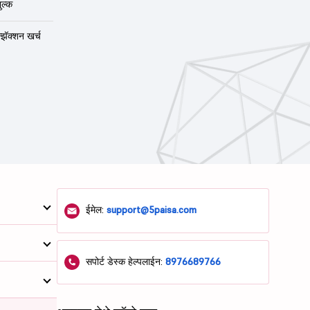
ुल्क
न्झॅक्शन खर्च
ईमेल:
support@5paisa.com
सपोर्ट डेस्क हेल्पलाईन:
8976689766