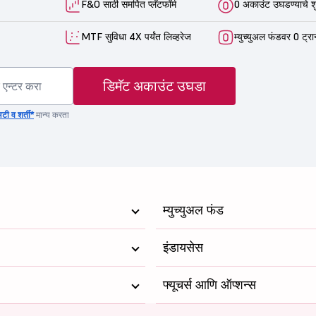
F&O साठी समर्पित प्लॅटफॉर्म
0 अकाउंट उघडण्याचे श
MTF सुविधा 4X पर्यंत लिव्हरेज
म्युच्युअल फंडवर 0 ट्रा
डिमॅट अकाउंट उघडा
टी व शर्ती*
मान्य करता
म्युच्युअल फंड
इंडायसेस
फ्यूचर्स आणि ऑप्शन्स