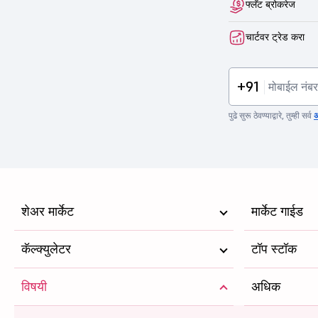
फ्लॅट ब्रोकरेज
चार्टवर ट्रेड करा
+91
पुढे सुरू ठेवण्याद्वारे, तुम्ही सर्व
अ
शेअर मार्केट
मार्केट गाईड
कॅल्क्युलेटर
टॉप स्टॉक
विषयी
अधिक