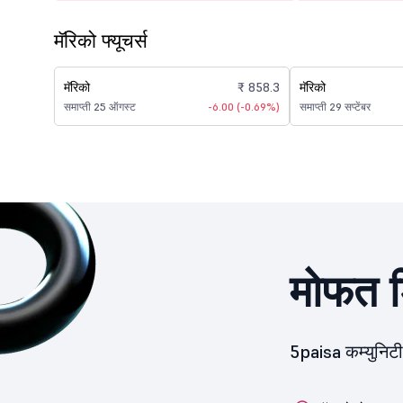
मॅरिको फ्यूचर्स
मॅरिको
₹ 858.3
मॅरिको
समाप्ती 25 ऑगस्ट
-6.00 (-0.69%)
समाप्ती 29 सप्टेंबर
मोफत ड
5paisa कम्युनिट