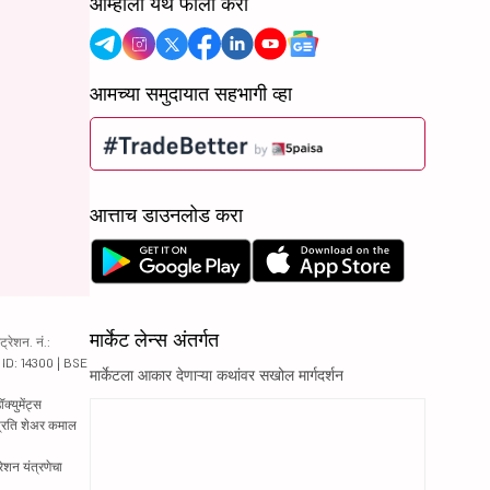
आम्हाला येथे फॉलो करा
आमच्या समुदायात सहभागी व्हा
आत्ताच डाउनलोड करा
मार्केट लेन्स अंतर्गत
रेशन. नं.:
य ID: 14300 | BSE
मार्केटला आकार देणाऱ्या कथांवर सखोल मार्गदर्शन
्युमेंट्स
 प्रति शेअर कमाल
रेशन यंत्रणेचा