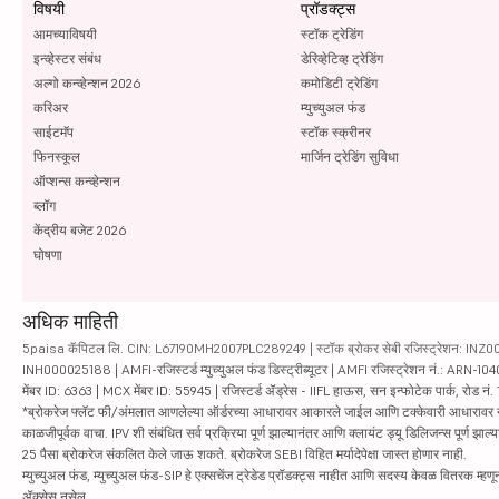
विषयी
प्रॉडक्ट्स
आमच्याविषयी
स्टॉक ट्रेडिंग
इन्व्हेस्टर संबंध
डेरिव्हेटिव्ह ट्रेडिंग
अल्गो कन्व्हेन्शन 2026
कमोडिटी ट्रेडिंग
करिअर
म्युच्युअल फंड
साईटमॅप
स्टॉक स्क्रीनर
फिनस्कूल
मार्जिन ट्रेडिंग सुविधा
ऑप्शन्स कन्व्हेन्शन
ब्लॉग
केंद्रीय बजेट 2026
घोषणा
अधिक माहिती
5paisa कॅपिटल लि. CIN: L67190MH2007PLC289249 | स्टॉक ब्रोकर सेबी रजिस्ट्रेशन: INZ000010
INH000025188 | AMFI-रजिस्टर्ड म्युच्युअल फंड डिस्ट्रीब्यूटर | AMFI रजिस्ट्रेशन नं.: ARN-1
मेंबर ID: 6363 | MCX मेंबर ID: 55945 | रजिस्टर्ड ॲड्रेस - IIFL हाऊस, सन इन्फोटेक पार्क, रोड नं. 1
*ब्रोकरेज फ्लॅट फी/अंमलात आणलेल्या ऑर्डरच्या आधारावर आकारले जाईल आणि टक्केवारी आधारावर नाही. सिक्यु
काळजीपूर्वक वाचा. IPV शी संबंधित सर्व प्रक्रिया पूर्ण झाल्यानंतर आणि क्लायंट ड्यू डिलिजन्स पूर्ण
25 पैसा ब्रोकरेज संकलित केले जाऊ शकते. ब्रोकरेज SEBI विहित मर्यादेपेक्षा जास्त होणार नाही.
म्युच्युअल फंड, म्युच्युअल फंड-SIP हे एक्सचेंज ट्रेडेड प्रॉडक्ट्स नाहीत आणि सदस्य केवळ वितरक म्हणून 
ॲक्सेस नसेल.