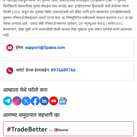
4. डिपॉझिटरीकडून मेसेज: अ) तुमच्या डिमॅट अकाउंटमध्ये अनधिकृत ट्रान्झॅक्शन टाळा -> तुमच्या
डिपॉझिटरी सहभागीसह तुमचा मोबाईल नंबर अपडेट करा. इन्व्हेस्टरच्या हितासाठी जारी केलेल्या त्याच
दिवशी CDSL कडून थेट तुमच्या डिमॅट अकाउंटमध्ये सर्व डेबिट आणि इतर महत्त्वाच्या ट्रान्झॅक्शनसाठी
तुमच्या रजिस्टर्ड मोबाईलवर अलर्ट प्राप्त करा. ब) सिक्युरिटीज मार्केटमध्ये व्यवहार करताना KYC हा एक
वेळचा अभ्यास आहे - एकदा सेबी रजिस्टर्ड मध्यस्थ (ब्रोकर, DP, म्युच्युअल फंड इ.) मार्फत KYC
केल्यानंतर, जेव्हा तुम्ही अन्य मध्यस्थीशी संपर्क साधता तेव्हा तुम्हाला पुन्हा समान प्रोसेस करणे आवश्यक
नाही.
ईमेल:
support@5paisa.com
सपोर्ट डेस्क हेल्पलाईन:
8976689766
आम्हाला येथे फॉलो करा
आमच्या समुदायात सहभागी व्हा