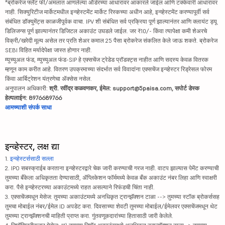
*ब्रोकरेज फ्लॅट फी/अंमलात आणलेल्या ऑर्डरच्या आधारावर आकारले जाईल आणि टक्केवारी आधारावर
नाही. सिक्युरिटीज मार्केटमधील इन्व्हेस्टमेंट मार्केट रिस्कच्या अधीन आहे, इन्व्हेस्टमेंट करण्यापूर्वी सर्व
संबंधित डॉक्युमेंट्स काळजीपूर्वक वाचा. IPV शी संबंधित सर्व प्रक्रिया पूर्ण झाल्यानंतर आणि क्लायंट ड्यू
डिलिजन्स पूर्ण झाल्यानंतर डिजिटल अकाउंट उघडले जाईल. जर ₹10/- किंवा त्यापेक्षा कमी शेअरचे
विक्री/खरेदी मूल्य असेल तर प्रति शेअर कमाल 25 पैसा ब्रोकरेज संकलित केले जाऊ शकते. ब्रोकरेज
SEBI विहित मर्यादेपेक्षा जास्त होणार नाही.
म्युच्युअल फंड, म्युच्युअल फंड-SIP हे एक्सचेंज ट्रेडेड प्रॉडक्ट्स नाहीत आणि सदस्य केवळ वितरक
म्हणून काम करीत आहे. वितरण उपक्रमाच्या संदर्भात सर्व विवादांना एक्सचेंज इन्व्हेस्टर रिड्रेसल फोरम
किंवा आर्बिट्रेशन यंत्रणेचा ॲक्सेस नसेल.
अनुपालन अधिकारी:
श्री. रवींद्र कळवणकर, ईमेल: support@5paisa.com, सपोर्ट डेस्क
हेल्पलाईन: 8976689766
आमच्याशी संपर्क साधा
इन्व्हेस्टर, लक्ष द्या
1.
इन्व्हेस्टर्ससाठी सल्ला
2. IPO सबस्क्राईब करताना इन्व्हेस्टरद्वारे चेक जारी करण्याची गरज नाही. वाटप झाल्यास पेमेंट करण्याची
तुमच्या बँकेला अधिकृतता देण्यासाठी, ॲप्लिकेशन फॉर्ममध्ये केवळ बँक अकाउंट नंबर लिहा आणि स्वाक्षरी
करा. पैसे इन्व्हेस्टरच्या अकाउंटमध्ये राहत असल्याने रिफंडची चिंता नाही.
3. एक्सचेंजमधून मेसेज: तुमच्या अकाउंटमध्ये अनधिकृत ट्रान्झॅक्शन टाळा --> तुमच्या स्टॉक ब्रोकर्ससह
तुमचा मोबाईल नंबर/ईमेल ID अपडेट करा. दिवसाच्या शेवटी तुमच्या मोबाईल/ईमेलवर एक्सचेंजमधून थेट
तुमच्या ट्रान्झॅक्शनची माहिती प्राप्त करा. गुंतवणूकदारांच्या हितासाठी जारी केलेले.