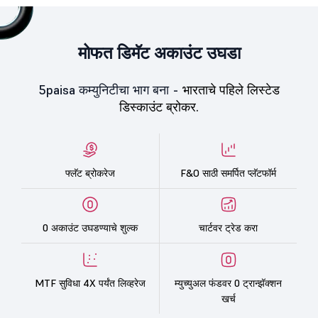
मोफत डिमॅट अकाउंट उघडा
5paisa कम्युनिटीचा भाग बना -
भारताचे पहिले लिस्टेड
डिस्काउंट ब्रोकर.
फ्लॅट ब्रोकरेज
F&O साठी समर्पित प्लॅटफॉर्म
0 अकाउंट उघडण्याचे शुल्क
चार्टवर ट्रेड करा
MTF सुविधा 4X पर्यंत लिव्हरेज
म्युच्युअल फंडवर 0 ट्रान्झॅक्शन
खर्च