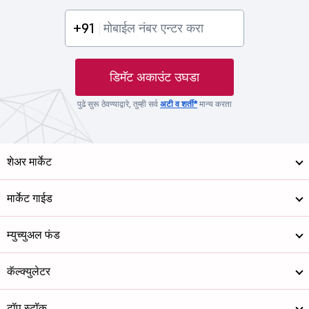
+91
डिमॅट अकाउंट उघडा
पुढे सुरू ठेवण्याद्वारे, तुम्ही सर्व
अटी व शर्ती*
मान्य करता
शेअर मार्केट
मार्केट गाईड
म्युच्युअल फंड
कॅल्क्युलेटर
टॉप स्टॉक