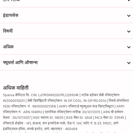
इंडायसेस
विषयी
अधिक
फ्यूचर्स आणि ऑप्शन्स
अधिक माहिती
5paisa कॅपिटल लि. CIN: L67190MH2007PLC289249 | स्टॉक ब्रोकर सेबी रजिस्ट्रेशन:
INZ000010231 | सेबी डिपॉझिटरी रजिस्ट्रेशन: IN DP CDSL: IN-DP-192-2016 | रिसर्च ॲनालिस्ट
SEBI रजिस्ट्रेशन. नं.: INH000025188 | AMFI-रजिस्टर्ड म्युच्युअल फंड डिस्ट्रीब्यूटर | AMFI
रजिस्ट्रेशन नं.: ARN-104096 | प्रारंभिक रजिस्ट्रेशन तारीख: 30/07/2015 | ARN ची वर्तमान
वैधता : 30/07/2027 | NSE सदस्य ID: 14300 | BSE मेंबर ID: 6363 | MCX मेंबर ID: 55945 |
रजिस्टर्ड ॲड्रेस - IIFL हाऊस, सन इन्फोटेक पार्क, रोड नं. 16V, प्लॉट नं. B-23, MIDC, ठाणे
इंडस्ट्रियल एरिया, वागळे इस्टेट, ठाणे, महाराष्ट्र - 400604