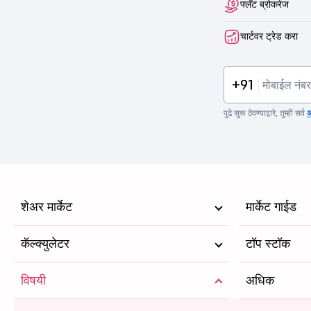
फ्लॅट ब्रोकरेज
चार्टवर ट्रेड करा
+91
पुढे सुरू ठेवण्याद्वारे, तुम्ही सर्व
अ
शेअर मार्केट
मार्केट गाईड
कॅल्क्युलेटर
टॉप स्टॉक
विषयी
अधिक