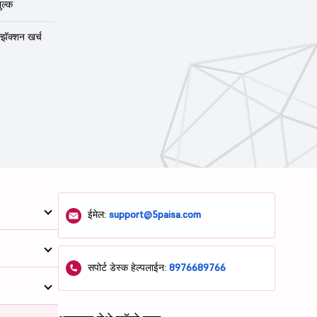
ुल्क
न्झॅक्शन खर्च
ईमेल:
support@5paisa.com
सपोर्ट डेस्क हेल्पलाईन:
8976689766