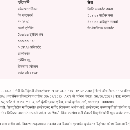
प्लॅटफॉर्म
सेवा
स्केलपर टर्मिनल
डिमॅट अकाउंट उघडा
वेब प्लॅटफॉर्म
5paisa पार्टनर बना
FnO360
5paisa अधिकृत व्यक्ती
अल्गो ट्रेडिंग
गैर-वैयक्तिक अकाउंट
5paisa ट्रेडिंग ॲप
5paisa EXE
MCP AI असिस्टंट
अल्गोस्पेस
ट्रेडिंग व्ह्यू
डेव्हलपर एपीआय
क्वांट टॉवर EXE
231 | सेबी डिपॉझिटरी रजिस्ट्रेशन: IN DP CDSL: IN-DP-192-2016 | रिसर्च ॲनालिस्ट SEBI रजिस्ट्
04096 | प्रारंभिक रजिस्ट्रेशन तारीख: 30/07/2015 | ARN ची वर्तमान वैधता : 30/07/2027 | NSE सदस्
6V, प्लॉट नं. B-23, MIDC, ठाणे इंडस्ट्रियल एरिया, वागळे इस्टेट, ठाणे, महाराष्ट्र - 400604
रिटीज मार्केटमधील इन्व्हेस्टमेंट मार्केट रिस्कच्या अधीन आहे, इन्व्हेस्टमेंट करण्यापूर्वी सर्व संबंधित डॉक
 झाल्यानंतर डिजिटल अकाउंट उघडले जाईल. जर ₹10/- किंवा त्यापेक्षा कमी शेअरचे विक्री/खरेदी मूल्य असेल तर
काम करीत आहे. वितरण उपक्रमाच्या संदर्भात सर्व विवादांना एक्सचेंज इन्व्हेस्टर रिड्रेसल फोरम किंवा आर्बिट्