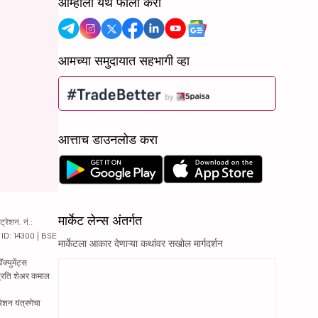
आम्हाला येथे फॉलो करा
आमच्या समुदायात सहभागी व्हा
आत्ताच डाउनलोड करा
मार्केट लेन्स अंतर्गत
रेशन. नं.:
य ID: 14300 | BSE
मार्केटला आकार देणाऱ्या कथांवर सखोल मार्गदर्शन
्युमेंट्स
 प्रति शेअर कमाल
रेशन यंत्रणेचा