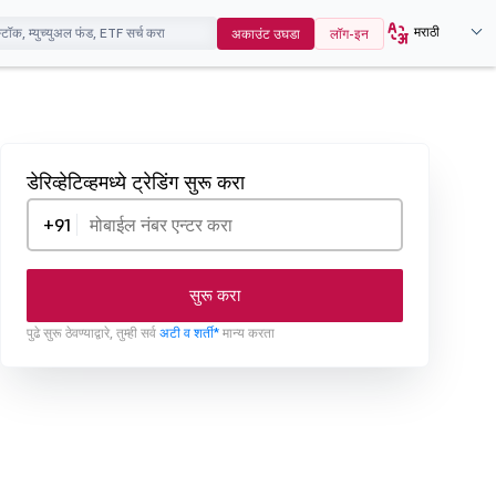
मराठी
अकाउंट उघडा
लॉग-इन
डेरिव्हेटिव्हमध्ये ट्रेडिंग सुरू करा
+91
सुरू करा
पुढे सुरू ठेवण्याद्वारे, तुम्ही सर्व
अटी व शर्ती*
मान्य करता