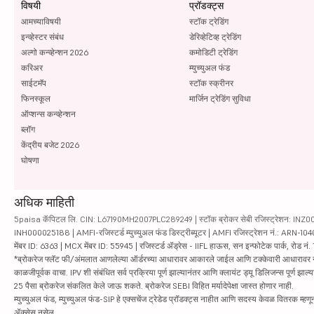
विषयी
प्रॉडक्ट्स
आमच्याविषयी
स्टॉक ट्रेडिंग
इन्व्हेस्टर संबंध
डेरिव्हेटिव्ह ट्रेडिंग
अल्गो कन्व्हेन्शन 2026
कमोडिटी ट्रेडिंग
करिअर
म्युच्युअल फंड
साईटमॅप
स्टॉक स्क्रीनर
फिनस्कूल
मार्जिन ट्रेडिंग सुविधा
ऑप्शन्स कन्व्हेन्शन
ब्लॉग
केंद्रीय बजेट 2026
घोषणा
अधिक माहिती
5paisa कॅपिटल लि. CIN: L67190MH2007PLC289249 | स्टॉक ब्रोकर सेबी रजिस्ट्रेशन: INZ000010
INH000025188 | AMFI-रजिस्टर्ड म्युच्युअल फंड डिस्ट्रीब्यूटर | AMFI रजिस्ट्रेशन नं.: ARN-1
मेंबर ID: 6363 | MCX मेंबर ID: 55945 | रजिस्टर्ड ॲड्रेस - IIFL हाऊस, सन इन्फोटेक पार्क, रोड नं. 1
*ब्रोकरेज फ्लॅट फी/अंमलात आणलेल्या ऑर्डरच्या आधारावर आकारले जाईल आणि टक्केवारी आधारावर नाही. सिक्यु
काळजीपूर्वक वाचा. IPV शी संबंधित सर्व प्रक्रिया पूर्ण झाल्यानंतर आणि क्लायंट ड्यू डिलिजन्स पूर्ण
25 पैसा ब्रोकरेज संकलित केले जाऊ शकते. ब्रोकरेज SEBI विहित मर्यादेपेक्षा जास्त होणार नाही.
म्युच्युअल फंड, म्युच्युअल फंड-SIP हे एक्सचेंज ट्रेडेड प्रॉडक्ट्स नाहीत आणि सदस्य केवळ वितरक म्हणून 
ॲक्सेस नसेल.