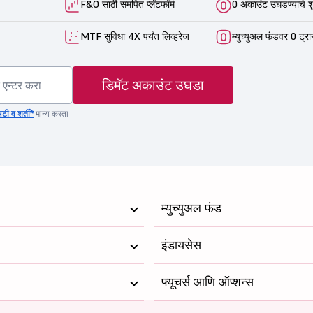
F&O साठी समर्पित प्लॅटफॉर्म
0 अकाउंट उघडण्याचे श
MTF सुविधा 4X पर्यंत लिव्हरेज
म्युच्युअल फंडवर 0 ट्रा
डिमॅट अकाउंट उघडा
टी व शर्ती*
मान्य करता
म्युच्युअल फंड
इंडायसेस
फ्यूचर्स आणि ऑप्शन्स