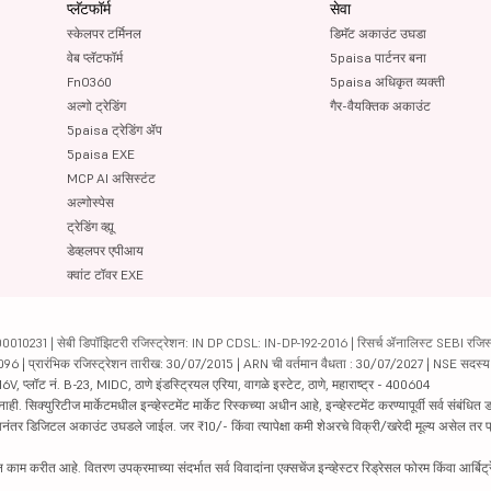
प्लॅटफॉर्म
सेवा
स्केलपर टर्मिनल
डिमॅट अकाउंट उघडा
वेब प्लॅटफॉर्म
5paisa पार्टनर बना
FnO360
5paisa अधिकृत व्यक्ती
अल्गो ट्रेडिंग
गैर-वैयक्तिक अकाउंट
5paisa ट्रेडिंग ॲप
5paisa EXE
MCP AI असिस्टंट
अल्गोस्पेस
ट्रेडिंग व्ह्यू
डेव्हलपर एपीआय
क्वांट टॉवर EXE
231 | सेबी डिपॉझिटरी रजिस्ट्रेशन: IN DP CDSL: IN-DP-192-2016 | रिसर्च ॲनालिस्ट SEBI रजिस्ट्
04096 | प्रारंभिक रजिस्ट्रेशन तारीख: 30/07/2015 | ARN ची वर्तमान वैधता : 30/07/2027 | NSE सदस्
6V, प्लॉट नं. B-23, MIDC, ठाणे इंडस्ट्रियल एरिया, वागळे इस्टेट, ठाणे, महाराष्ट्र - 400604
रिटीज मार्केटमधील इन्व्हेस्टमेंट मार्केट रिस्कच्या अधीन आहे, इन्व्हेस्टमेंट करण्यापूर्वी सर्व संबंधित डॉक
 झाल्यानंतर डिजिटल अकाउंट उघडले जाईल. जर ₹10/- किंवा त्यापेक्षा कमी शेअरचे विक्री/खरेदी मूल्य असेल तर
काम करीत आहे. वितरण उपक्रमाच्या संदर्भात सर्व विवादांना एक्सचेंज इन्व्हेस्टर रिड्रेसल फोरम किंवा आर्बिट्