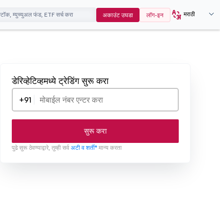
मराठी
अकाउंट उघडा
लॉग-इन
डेरिव्हेटिव्हमध्ये ट्रेडिंग सुरू करा
+91
सुरू करा
पुढे सुरू ठेवण्याद्वारे, तुम्ही सर्व
अटी व शर्ती*
मान्य करता