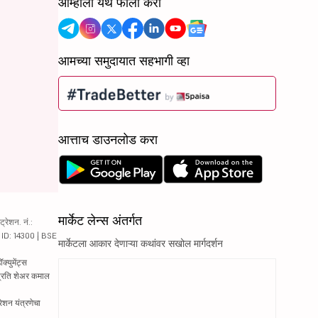
आम्हाला येथे फॉलो करा
आमच्या समुदायात सहभागी व्हा
आत्ताच डाउनलोड करा
मार्केट लेन्स अंतर्गत
रेशन. नं.:
य ID: 14300 | BSE
मार्केटला आकार देणाऱ्या कथांवर सखोल मार्गदर्शन
्युमेंट्स
 प्रति शेअर कमाल
रेशन यंत्रणेचा