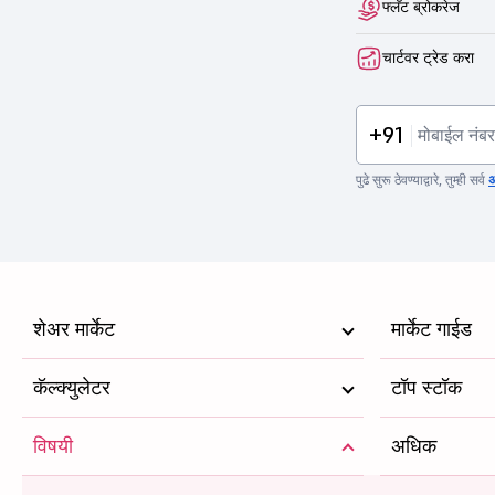
फ्लॅट ब्रोकरेज
चार्टवर ट्रेड करा
+91
पुढे सुरू ठेवण्याद्वारे, तुम्ही सर्व
अ
शेअर मार्केट
मार्केट गाईड
कॅल्क्युलेटर
टॉप स्टॉक
विषयी
अधिक