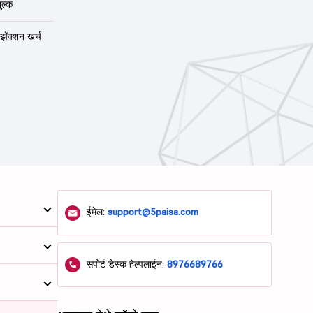
ुल्क
न्झॅक्शन खर्च
ईमेल:
support@5paisa.com
सपोर्ट डेस्क हेल्पलाईन:
8976689766