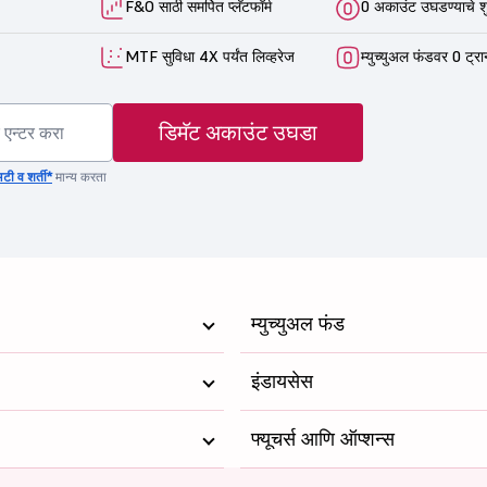
F&O साठी समर्पित प्लॅटफॉर्म
0 अकाउंट उघडण्याचे श
MTF सुविधा 4X पर्यंत लिव्हरेज
म्युच्युअल फंडवर 0 ट्रा
डिमॅट अकाउंट उघडा
टी व शर्ती*
मान्य करता
म्युच्युअल फंड
इंडायसेस
फ्यूचर्स आणि ऑप्शन्स