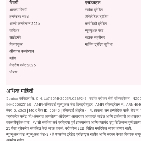
विषयी
प्रॉडक्ट्स
आमच्याविषयी
स्टॉक ट्रेडिंग
इन्व्हेस्टर संबंध
डेरिव्हेटिव्ह ट्रेडिंग
अल्गो कन्व्हेन्शन 2026
कमोडिटी ट्रेडिंग
करिअर
म्युच्युअल फंड
साईटमॅप
स्टॉक स्क्रीनर
फिनस्कूल
मार्जिन ट्रेडिंग सुविधा
ऑप्शन्स कन्व्हेन्शन
ब्लॉग
केंद्रीय बजेट 2026
घोषणा
अधिक माहिती
5paisa कॅपिटल लि. CIN: L67190MH2007PLC289249 | स्टॉक ब्रोकर सेबी रजिस्ट्रेशन: INZ000010
INH000025188 | AMFI-रजिस्टर्ड म्युच्युअल फंड डिस्ट्रीब्यूटर | AMFI रजिस्ट्रेशन नं.: ARN-1
मेंबर ID: 6363 | MCX मेंबर ID: 55945 | रजिस्टर्ड ॲड्रेस - IIFL हाऊस, सन इन्फोटेक पार्क, रोड नं. 1
*ब्रोकरेज फ्लॅट फी/अंमलात आणलेल्या ऑर्डरच्या आधारावर आकारले जाईल आणि टक्केवारी आधारावर नाही. सिक्यु
काळजीपूर्वक वाचा. IPV शी संबंधित सर्व प्रक्रिया पूर्ण झाल्यानंतर आणि क्लायंट ड्यू डिलिजन्स पूर्ण
25 पैसा ब्रोकरेज संकलित केले जाऊ शकते. ब्रोकरेज SEBI विहित मर्यादेपेक्षा जास्त होणार नाही.
म्युच्युअल फंड, म्युच्युअल फंड-SIP हे एक्सचेंज ट्रेडेड प्रॉडक्ट्स नाहीत आणि सदस्य केवळ वितरक म्हणून 
ॲक्सेस नसेल.