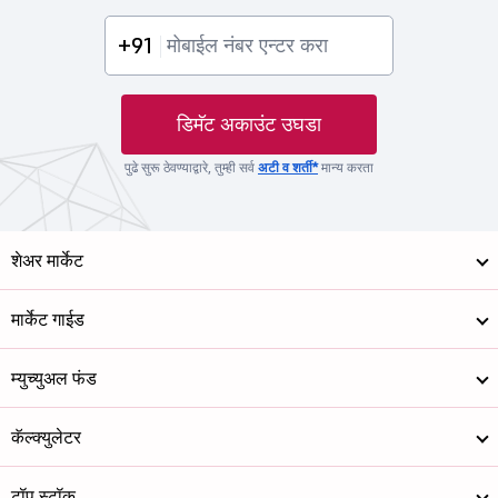
+91
डिमॅट अकाउंट उघडा
पुढे सुरू ठेवण्याद्वारे, तुम्ही सर्व
अटी व शर्ती*
मान्य करता
शेअर मार्केट
मार्केट गाईड
म्युच्युअल फंड
कॅल्क्युलेटर
टॉप स्टॉक