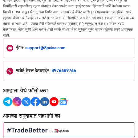
4. डिपॉझिटरीकडून मेसेज: अ) तुमच्या डिमॅट अकाउंटमध्ये अनधिकृत ट्रान्झॅक्शन टाळा -> तुमच्या
डिपॉझिटरी सहभागीसह तुमचा मोबाईल नंबर अपडेट करा. इन्व्हेस्टरच्या हितासाठी जारी केलेल्या त्याच
दिवशी CDSL कडून थेट तुमच्या डिमॅट अकाउंटमध्ये सर्व डेबिट आणि इतर महत्त्वाच्या ट्रान्झॅक्शनसाठी
तुमच्या रजिस्टर्ड मोबाईलवर अलर्ट प्राप्त करा. ब) सिक्युरिटीज मार्केटमध्ये व्यवहार करताना KYC हा एक
वेळचा अभ्यास आहे - एकदा सेबी रजिस्टर्ड मध्यस्थ (ब्रोकर, DP, म्युच्युअल फंड इ.) मार्फत KYC
केल्यानंतर, जेव्हा तुम्ही अन्य मध्यस्थीशी संपर्क साधता तेव्हा तुम्हाला पुन्हा समान प्रोसेस करणे आवश्यक
नाही.
ईमेल:
support@5paisa.com
सपोर्ट डेस्क हेल्पलाईन:
8976689766
आम्हाला येथे फॉलो करा
आमच्या समुदायात सहभागी व्हा