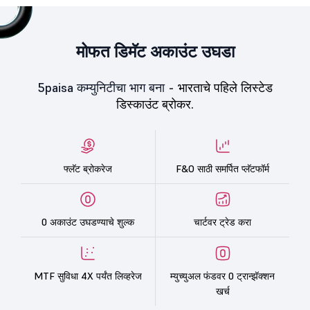
मोफत डिमॅट अकाउंट उघडा
5paisa कम्युनिटीचा भाग बना -
भारताचे पहिले लिस्टेड
डिस्काउंट ब्रोकर.
फ्लॅट ब्रोकरेज
F&O साठी समर्पित प्लॅटफॉर्म
0 अकाउंट उघडण्याचे शुल्क
चार्टवर ट्रेड करा
MTF सुविधा 4X पर्यंत लिव्हरेज
म्युच्युअल फंडवर 0 ट्रान्झॅक्शन
खर्च