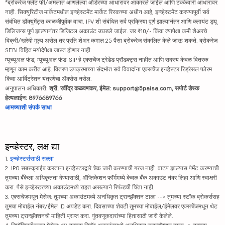
*ब्रोकरेज फ्लॅट फी/अंमलात आणलेल्या ऑर्डरच्या आधारावर आकारले जाईल आणि टक्केवारी आधारावर
नाही. सिक्युरिटीज मार्केटमधील इन्व्हेस्टमेंट मार्केट रिस्कच्या अधीन आहे, इन्व्हेस्टमेंट करण्यापूर्वी सर्व
संबंधित डॉक्युमेंट्स काळजीपूर्वक वाचा. IPV शी संबंधित सर्व प्रक्रिया पूर्ण झाल्यानंतर आणि क्लायंट ड्यू
डिलिजन्स पूर्ण झाल्यानंतर डिजिटल अकाउंट उघडले जाईल. जर ₹10/- किंवा त्यापेक्षा कमी शेअरचे
विक्री/खरेदी मूल्य असेल तर प्रति शेअर कमाल 25 पैसा ब्रोकरेज संकलित केले जाऊ शकते. ब्रोकरेज
SEBI विहित मर्यादेपेक्षा जास्त होणार नाही.
म्युच्युअल फंड, म्युच्युअल फंड-SIP हे एक्सचेंज ट्रेडेड प्रॉडक्ट्स नाहीत आणि सदस्य केवळ वितरक
म्हणून काम करीत आहे. वितरण उपक्रमाच्या संदर्भात सर्व विवादांना एक्सचेंज इन्व्हेस्टर रिड्रेसल फोरम
किंवा आर्बिट्रेशन यंत्रणेचा ॲक्सेस नसेल.
अनुपालन अधिकारी:
श्री. रवींद्र कळवणकर, ईमेल: support@5paisa.com, सपोर्ट डेस्क
हेल्पलाईन: 8976689766
आमच्याशी संपर्क साधा
इन्व्हेस्टर, लक्ष द्या
1.
इन्व्हेस्टर्ससाठी सल्ला
2. IPO सबस्क्राईब करताना इन्व्हेस्टरद्वारे चेक जारी करण्याची गरज नाही. वाटप झाल्यास पेमेंट करण्याची
तुमच्या बँकेला अधिकृतता देण्यासाठी, ॲप्लिकेशन फॉर्ममध्ये केवळ बँक अकाउंट नंबर लिहा आणि स्वाक्षरी
करा. पैसे इन्व्हेस्टरच्या अकाउंटमध्ये राहत असल्याने रिफंडची चिंता नाही.
3. एक्सचेंजमधून मेसेज: तुमच्या अकाउंटमध्ये अनधिकृत ट्रान्झॅक्शन टाळा --> तुमच्या स्टॉक ब्रोकर्ससह
तुमचा मोबाईल नंबर/ईमेल ID अपडेट करा. दिवसाच्या शेवटी तुमच्या मोबाईल/ईमेलवर एक्सचेंजमधून थेट
तुमच्या ट्रान्झॅक्शनची माहिती प्राप्त करा. गुंतवणूकदारांच्या हितासाठी जारी केलेले.