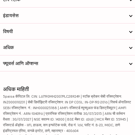
इंडायसेस
विषयी
अधिक
फ्यूचर्स आणि ऑप्शन्स
अधिक माहिती
5paisa कॅपिटल लि. CIN: L67190MH2007PLC289249 | स्टॉक ब्रोकर सेबी रजिस्ट्रेशन:
INZ000010231 | सेबी डिपॉझिटरी रजिस्ट्रेशन: IN DP CDSL: IN-DP-192-2016 | रिसर्च ॲनालिस्ट
SEBI रजिस्ट्रेशन. नं.: INH000025188 | AMFI-रजिस्टर्ड म्युच्युअल फंड डिस्ट्रीब्यूटर | AMFI
रजिस्ट्रेशन नं.: ARN-104096 | प्रारंभिक रजिस्ट्रेशन तारीख: 30/07/2015 | ARN ची वर्तमान
वैधता : 30/07/2027 | NSE सदस्य ID: 14300 | BSE मेंबर ID: 6363 | MCX मेंबर ID: 55945 |
रजिस्टर्ड ॲड्रेस - IIFL हाऊस, सन इन्फोटेक पार्क, रोड नं. 16V, प्लॉट नं. B-23, MIDC, ठाणे
इंडस्ट्रियल एरिया, वागळे इस्टेट, ठाणे, महाराष्ट्र - 400604