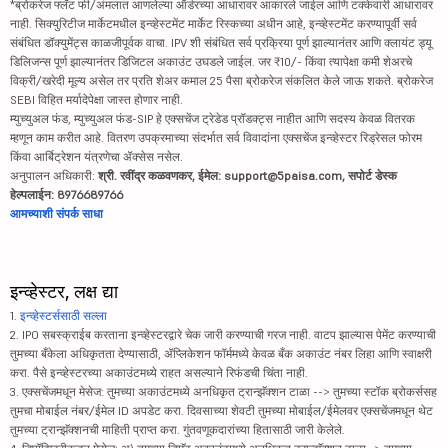
*ब्रोकरेज फ्लॅट फी/अंमलात आणलेल्या ऑर्डरच्या आधारावर आकारले जाईल आणि टक्केवारी आधारावर
नाही. सिक्युरिटीज मार्केटमधील इन्व्हेस्टमेंट मार्केट रिस्कच्या अधीन आहे, इन्व्हेस्टमेंट करण्यापूर्वी सर्व
संबंधित डॉक्युमेंट्स काळजीपूर्वक वाचा. IPV शी संबंधित सर्व प्रक्रिया पूर्ण झाल्यानंतर आणि क्लायंट ड्यू
डिलिजन्स पूर्ण झाल्यानंतर डिजिटल अकाउंट उघडले जाईल. जर ₹10/- किंवा त्यापेक्षा कमी शेअरचे
विक्री/खरेदी मूल्य असेल तर प्रति शेअर कमाल 25 पैसा ब्रोकरेज संकलित केले जाऊ शकते. ब्रोकरेज
SEBI विहित मर्यादेपेक्षा जास्त होणार नाही.
म्युच्युअल फंड, म्युच्युअल फंड-SIP हे एक्सचेंज ट्रेडेड प्रॉडक्ट्स नाहीत आणि सदस्य केवळ वितरक
म्हणून काम करीत आहे. वितरण उपक्रमाच्या संदर्भात सर्व विवादांना एक्सचेंज इन्व्हेस्टर रिड्रेसल फोरम
किंवा आर्बिट्रेशन यंत्रणेचा ॲक्सेस नसेल.
अनुपालन अधिकारी:
श्री. रवींद्र कळवणकर, ईमेल: support@5paisa.com, सपोर्ट डेस्क
हेल्पलाईन: 8976689766
आमच्याशी संपर्क साधा
इन्व्हेस्टर, लक्ष द्या
1.
इन्व्हेस्टर्ससाठी सल्ला
2. IPO सबस्क्राईब करताना इन्व्हेस्टरद्वारे चेक जारी करण्याची गरज नाही. वाटप झाल्यास पेमेंट करण्याची
तुमच्या बँकेला अधिकृतता देण्यासाठी, ॲप्लिकेशन फॉर्ममध्ये केवळ बँक अकाउंट नंबर लिहा आणि स्वाक्षरी
करा. पैसे इन्व्हेस्टरच्या अकाउंटमध्ये राहत असल्याने रिफंडची चिंता नाही.
3. एक्सचेंजमधून मेसेज: तुमच्या अकाउंटमध्ये अनधिकृत ट्रान्झॅक्शन टाळा --> तुमच्या स्टॉक ब्रोकर्ससह
तुमचा मोबाईल नंबर/ईमेल ID अपडेट करा. दिवसाच्या शेवटी तुमच्या मोबाईल/ईमेलवर एक्सचेंजमधून थेट
तुमच्या ट्रान्झॅक्शनची माहिती प्राप्त करा. गुंतवणूकदारांच्या हितासाठी जारी केलेले.