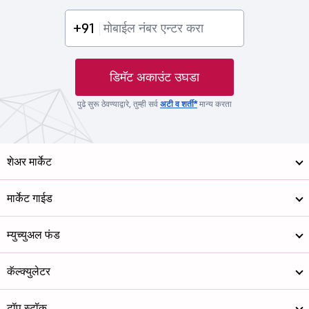
+91
डिमॅट अकाउंट उघडा
पुढे सुरू ठेवण्याद्वारे, तुम्ही सर्व
अटी व शर्ती*
मान्य करता
शेअर मार्केट
मार्केट गाईड
म्युच्युअल फंड
कॅल्क्युलेटर
टॉप स्टॉक