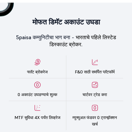
मोफत डिमॅट अकाउंट उघडा
5paisa कम्युनिटीचा भाग बना -
भारताचे पहिले लिस्टेड
डिस्काउंट ब्रोकर.
फ्लॅट ब्रोकरेज
F&O साठी समर्पित प्लॅटफॉर्म
0 अकाउंट उघडण्याचे शुल्क
चार्टवर ट्रेड करा
MTF सुविधा 4X पर्यंत लिव्हरेज
म्युच्युअल फंडवर 0 ट्रान्झॅक्शन
खर्च