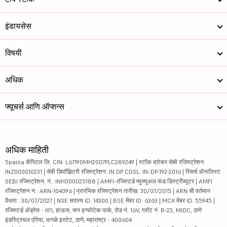
इंडायसेस
विषयी
अधिक
फ्यूचर्स आणि ऑप्शन्स
अधिक माहिती
5paisa कॅपिटल लि. CIN: L67190MH2007PLC289249 | स्टॉक ब्रोकर सेबी रजिस्ट्रेशन:
INZ000010231 | सेबी डिपॉझिटरी रजिस्ट्रेशन: IN DP CDSL: IN-DP-192-2016 | रिसर्च ॲनालिस्ट
SEBI रजिस्ट्रेशन. नं.: INH000025188 | AMFI-रजिस्टर्ड म्युच्युअल फंड डिस्ट्रीब्यूटर | AMFI
रजिस्ट्रेशन नं.: ARN-104096 | प्रारंभिक रजिस्ट्रेशन तारीख: 30/07/2015 | ARN ची वर्तमान
वैधता : 30/07/2027 | NSE सदस्य ID: 14300 | BSE मेंबर ID: 6363 | MCX मेंबर ID: 55945 |
रजिस्टर्ड ॲड्रेस - IIFL हाऊस, सन इन्फोटेक पार्क, रोड नं. 16V, प्लॉट नं. B-23, MIDC, ठाणे
इंडस्ट्रियल एरिया, वागळे इस्टेट, ठाणे, महाराष्ट्र - 400604