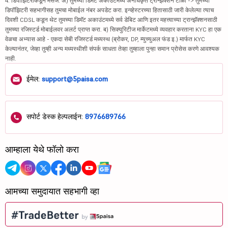
4. डिपॉझिटरीकडून मेसेज: अ) तुमच्या डिमॅट अकाउंटमध्ये अनधिकृत ट्रान्झॅक्शन टाळा -> तुमच्या
डिपॉझिटरी सहभागीसह तुमचा मोबाईल नंबर अपडेट करा. इन्व्हेस्टरच्या हितासाठी जारी केलेल्या त्याच
दिवशी CDSL कडून थेट तुमच्या डिमॅट अकाउंटमध्ये सर्व डेबिट आणि इतर महत्त्वाच्या ट्रान्झॅक्शनसाठी
तुमच्या रजिस्टर्ड मोबाईलवर अलर्ट प्राप्त करा. ब) सिक्युरिटीज मार्केटमध्ये व्यवहार करताना KYC हा एक
वेळचा अभ्यास आहे - एकदा सेबी रजिस्टर्ड मध्यस्थ (ब्रोकर, DP, म्युच्युअल फंड इ.) मार्फत KYC
केल्यानंतर, जेव्हा तुम्ही अन्य मध्यस्थीशी संपर्क साधता तेव्हा तुम्हाला पुन्हा समान प्रोसेस करणे आवश्यक
नाही.
ईमेल:
support@5paisa.com
सपोर्ट डेस्क हेल्पलाईन:
8976689766
आम्हाला येथे फॉलो करा
आमच्या समुदायात सहभागी व्हा