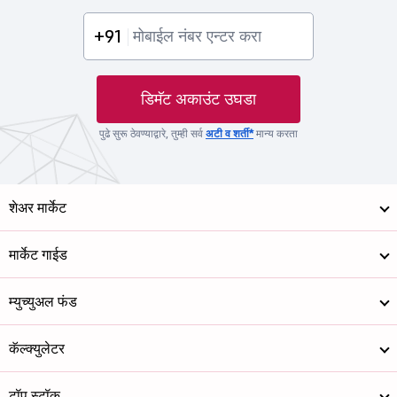
+91
डिमॅट अकाउंट उघडा
पुढे सुरू ठेवण्याद्वारे, तुम्ही सर्व
अटी व शर्ती*
मान्य करता
शेअर मार्केट
मार्केट गाईड
म्युच्युअल फंड
कॅल्क्युलेटर
टॉप स्टॉक