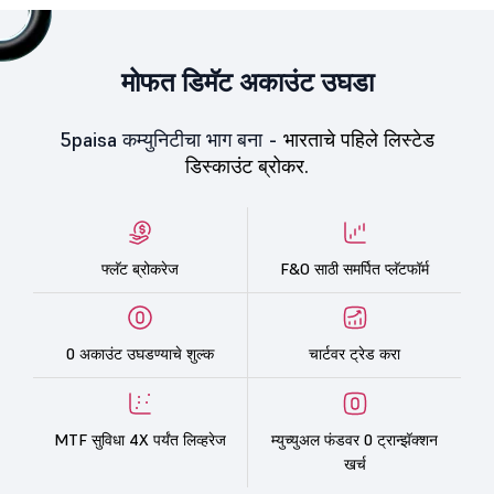
मोफत डिमॅट अकाउंट उघडा
5paisa कम्युनिटीचा भाग बना -
भारताचे पहिले लिस्टेड
डिस्काउंट ब्रोकर.
फ्लॅट ब्रोकरेज
F&O साठी समर्पित प्लॅटफॉर्म
0 अकाउंट उघडण्याचे शुल्क
चार्टवर ट्रेड करा
MTF सुविधा 4X पर्यंत लिव्हरेज
म्युच्युअल फंडवर 0 ट्रान्झॅक्शन
खर्च