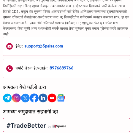
4. डिपॉझिटरीकडून मेसेज: अ) तुमच्या डिमॅट अकाउंटमध्ये अनधिकृत ट्रान्झॅक्शन टाळा -> तुमच्या
डिपॉझिटरी सहभागीसह तुमचा मोबाईल नंबर अपडेट करा. इन्व्हेस्टरच्या हितासाठी जारी केलेल्या त्याच
दिवशी CDSL कडून थेट तुमच्या डिमॅट अकाउंटमध्ये सर्व डेबिट आणि इतर महत्त्वाच्या ट्रान्झॅक्शनसाठी
तुमच्या रजिस्टर्ड मोबाईलवर अलर्ट प्राप्त करा. ब) सिक्युरिटीज मार्केटमध्ये व्यवहार करताना KYC हा एक
वेळचा अभ्यास आहे - एकदा सेबी रजिस्टर्ड मध्यस्थ (ब्रोकर, DP, म्युच्युअल फंड इ.) मार्फत KYC
केल्यानंतर, जेव्हा तुम्ही अन्य मध्यस्थीशी संपर्क साधता तेव्हा तुम्हाला पुन्हा समान प्रोसेस करणे आवश्यक
नाही.
ईमेल:
support@5paisa.com
सपोर्ट डेस्क हेल्पलाईन:
8976689766
आम्हाला येथे फॉलो करा
आमच्या समुदायात सहभागी व्हा