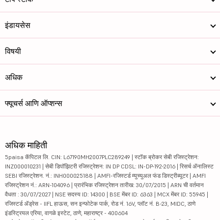
इंडायसेस
विषयी
अधिक
फ्यूचर्स आणि ऑप्शन्स
अधिक माहिती
5paisa कॅपिटल लि. CIN: L67190MH2007PLC289249 | स्टॉक ब्रोकर सेबी रजिस्ट्रेशन:
INZ000010231 | सेबी डिपॉझिटरी रजिस्ट्रेशन: IN DP CDSL: IN-DP-192-2016 | रिसर्च ॲनालिस्ट
SEBI रजिस्ट्रेशन. नं.: INH000025188 | AMFI-रजिस्टर्ड म्युच्युअल फंड डिस्ट्रीब्यूटर | AMFI
रजिस्ट्रेशन नं.: ARN-104096 | प्रारंभिक रजिस्ट्रेशन तारीख: 30/07/2015 | ARN ची वर्तमान
वैधता : 30/07/2027 | NSE सदस्य ID: 14300 | BSE मेंबर ID: 6363 | MCX मेंबर ID: 55945 |
रजिस्टर्ड ॲड्रेस - IIFL हाऊस, सन इन्फोटेक पार्क, रोड नं. 16V, प्लॉट नं. B-23, MIDC, ठाणे
इंडस्ट्रियल एरिया, वागळे इस्टेट, ठाणे, महाराष्ट्र - 400604