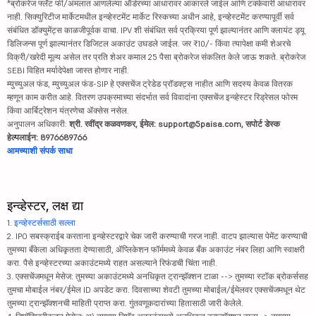
*ब्रोकरेज फ्लॅट फी/अंमलात आणलेल्या ऑर्डरच्या आधारावर आकारले जाईल आणि टक्केवारी आधारावर
नाही. सिक्युरिटीज मार्केटमधील इन्व्हेस्टमेंट मार्केट रिस्कच्या अधीन आहे, इन्व्हेस्टमेंट करण्यापूर्वी सर्व
संबंधित डॉक्युमेंट्स काळजीपूर्वक वाचा. IPV शी संबंधित सर्व प्रक्रिया पूर्ण झाल्यानंतर आणि क्लायंट ड्यू
डिलिजन्स पूर्ण झाल्यानंतर डिजिटल अकाउंट उघडले जाईल. जर ₹10/- किंवा त्यापेक्षा कमी शेअरचे
विक्री/खरेदी मूल्य असेल तर प्रति शेअर कमाल 25 पैसा ब्रोकरेज संकलित केले जाऊ शकते. ब्रोकरेज
SEBI विहित मर्यादेपेक्षा जास्त होणार नाही.
म्युच्युअल फंड, म्युच्युअल फंड-SIP हे एक्सचेंज ट्रेडेड प्रॉडक्ट्स नाहीत आणि सदस्य केवळ वितरक
म्हणून काम करीत आहे. वितरण उपक्रमाच्या संदर्भात सर्व विवादांना एक्सचेंज इन्व्हेस्टर रिड्रेसल फोरम
किंवा आर्बिट्रेशन यंत्रणेचा ॲक्सेस नसेल.
अनुपालन अधिकारी:
श्री. रवींद्र कळवणकर, ईमेल: support@5paisa.com, सपोर्ट डेस्क
हेल्पलाईन: 8976689766
आमच्याशी संपर्क साधा
इन्व्हेस्टर, लक्ष द्या
1.
इन्व्हेस्टर्ससाठी सल्ला
2. IPO सबस्क्राईब करताना इन्व्हेस्टरद्वारे चेक जारी करण्याची गरज नाही. वाटप झाल्यास पेमेंट करण्याची
तुमच्या बँकेला अधिकृतता देण्यासाठी, ॲप्लिकेशन फॉर्ममध्ये केवळ बँक अकाउंट नंबर लिहा आणि स्वाक्षरी
करा. पैसे इन्व्हेस्टरच्या अकाउंटमध्ये राहत असल्याने रिफंडची चिंता नाही.
3. एक्सचेंजमधून मेसेज: तुमच्या अकाउंटमध्ये अनधिकृत ट्रान्झॅक्शन टाळा --> तुमच्या स्टॉक ब्रोकर्ससह
तुमचा मोबाईल नंबर/ईमेल ID अपडेट करा. दिवसाच्या शेवटी तुमच्या मोबाईल/ईमेलवर एक्सचेंजमधून थेट
तुमच्या ट्रान्झॅक्शनची माहिती प्राप्त करा. गुंतवणूकदारांच्या हितासाठी जारी केलेले.