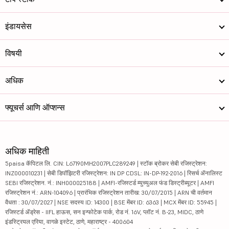
इंडायसेस
विषयी
अधिक
फ्यूचर्स आणि ऑप्शन्स
अधिक माहिती
5paisa कॅपिटल लि. CIN: L67190MH2007PLC289249 | स्टॉक ब्रोकर सेबी रजिस्ट्रेशन:
INZ000010231 | सेबी डिपॉझिटरी रजिस्ट्रेशन: IN DP CDSL: IN-DP-192-2016 | रिसर्च ॲनालिस्ट
SEBI रजिस्ट्रेशन. नं.: INH000025188 | AMFI-रजिस्टर्ड म्युच्युअल फंड डिस्ट्रीब्यूटर | AMFI
रजिस्ट्रेशन नं.: ARN-104096 | प्रारंभिक रजिस्ट्रेशन तारीख: 30/07/2015 | ARN ची वर्तमान
वैधता : 30/07/2027 | NSE सदस्य ID: 14300 | BSE मेंबर ID: 6363 | MCX मेंबर ID: 55945 |
रजिस्टर्ड ॲड्रेस - IIFL हाऊस, सन इन्फोटेक पार्क, रोड नं. 16V, प्लॉट नं. B-23, MIDC, ठाणे
इंडस्ट्रियल एरिया, वागळे इस्टेट, ठाणे, महाराष्ट्र - 400604