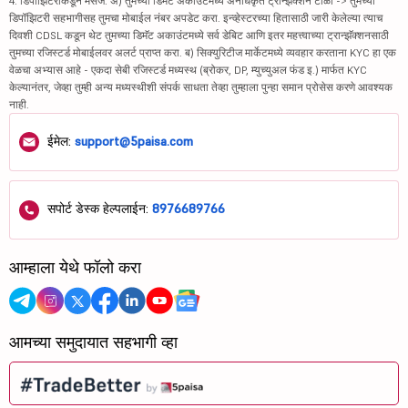
4. डिपॉझिटरीकडून मेसेज: अ) तुमच्या डिमॅट अकाउंटमध्ये अनधिकृत ट्रान्झॅक्शन टाळा -> तुमच्या
डिपॉझिटरी सहभागीसह तुमचा मोबाईल नंबर अपडेट करा. इन्व्हेस्टरच्या हितासाठी जारी केलेल्या त्याच
दिवशी CDSL कडून थेट तुमच्या डिमॅट अकाउंटमध्ये सर्व डेबिट आणि इतर महत्त्वाच्या ट्रान्झॅक्शनसाठी
तुमच्या रजिस्टर्ड मोबाईलवर अलर्ट प्राप्त करा. ब) सिक्युरिटीज मार्केटमध्ये व्यवहार करताना KYC हा एक
वेळचा अभ्यास आहे - एकदा सेबी रजिस्टर्ड मध्यस्थ (ब्रोकर, DP, म्युच्युअल फंड इ.) मार्फत KYC
केल्यानंतर, जेव्हा तुम्ही अन्य मध्यस्थीशी संपर्क साधता तेव्हा तुम्हाला पुन्हा समान प्रोसेस करणे आवश्यक
नाही.
ईमेल:
support@5paisa.com
सपोर्ट डेस्क हेल्पलाईन:
8976689766
आम्हाला येथे फॉलो करा
आमच्या समुदायात सहभागी व्हा