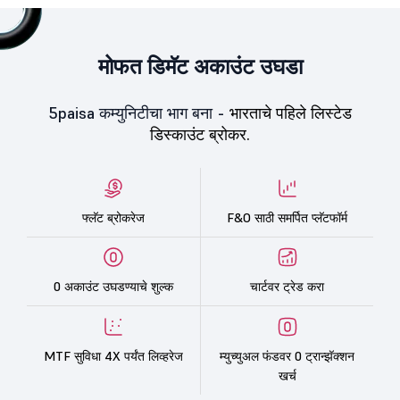
मोफत डिमॅट अकाउंट उघडा
5paisa कम्युनिटीचा भाग बना -
भारताचे पहिले लिस्टेड
डिस्काउंट ब्रोकर.
फ्लॅट ब्रोकरेज
F&O साठी समर्पित प्लॅटफॉर्म
0 अकाउंट उघडण्याचे शुल्क
चार्टवर ट्रेड करा
MTF सुविधा 4X पर्यंत लिव्हरेज
म्युच्युअल फंडवर 0 ट्रान्झॅक्शन
खर्च