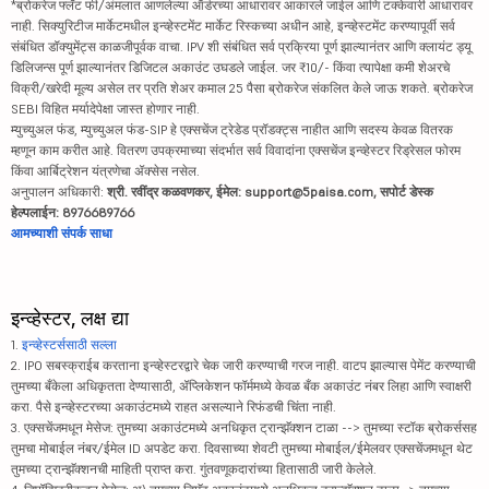
*ब्रोकरेज फ्लॅट फी/अंमलात आणलेल्या ऑर्डरच्या आधारावर आकारले जाईल आणि टक्केवारी आधारावर
नाही. सिक्युरिटीज मार्केटमधील इन्व्हेस्टमेंट मार्केट रिस्कच्या अधीन आहे, इन्व्हेस्टमेंट करण्यापूर्वी सर्व
संबंधित डॉक्युमेंट्स काळजीपूर्वक वाचा. IPV शी संबंधित सर्व प्रक्रिया पूर्ण झाल्यानंतर आणि क्लायंट ड्यू
डिलिजन्स पूर्ण झाल्यानंतर डिजिटल अकाउंट उघडले जाईल. जर ₹10/- किंवा त्यापेक्षा कमी शेअरचे
विक्री/खरेदी मूल्य असेल तर प्रति शेअर कमाल 25 पैसा ब्रोकरेज संकलित केले जाऊ शकते. ब्रोकरेज
SEBI विहित मर्यादेपेक्षा जास्त होणार नाही.
म्युच्युअल फंड, म्युच्युअल फंड-SIP हे एक्सचेंज ट्रेडेड प्रॉडक्ट्स नाहीत आणि सदस्य केवळ वितरक
म्हणून काम करीत आहे. वितरण उपक्रमाच्या संदर्भात सर्व विवादांना एक्सचेंज इन्व्हेस्टर रिड्रेसल फोरम
किंवा आर्बिट्रेशन यंत्रणेचा ॲक्सेस नसेल.
अनुपालन अधिकारी:
श्री. रवींद्र कळवणकर, ईमेल: support@5paisa.com, सपोर्ट डेस्क
हेल्पलाईन: 8976689766
आमच्याशी संपर्क साधा
इन्व्हेस्टर, लक्ष द्या
1.
इन्व्हेस्टर्ससाठी सल्ला
2. IPO सबस्क्राईब करताना इन्व्हेस्टरद्वारे चेक जारी करण्याची गरज नाही. वाटप झाल्यास पेमेंट करण्याची
तुमच्या बँकेला अधिकृतता देण्यासाठी, ॲप्लिकेशन फॉर्ममध्ये केवळ बँक अकाउंट नंबर लिहा आणि स्वाक्षरी
करा. पैसे इन्व्हेस्टरच्या अकाउंटमध्ये राहत असल्याने रिफंडची चिंता नाही.
3. एक्सचेंजमधून मेसेज: तुमच्या अकाउंटमध्ये अनधिकृत ट्रान्झॅक्शन टाळा --> तुमच्या स्टॉक ब्रोकर्ससह
तुमचा मोबाईल नंबर/ईमेल ID अपडेट करा. दिवसाच्या शेवटी तुमच्या मोबाईल/ईमेलवर एक्सचेंजमधून थेट
तुमच्या ट्रान्झॅक्शनची माहिती प्राप्त करा. गुंतवणूकदारांच्या हितासाठी जारी केलेले.