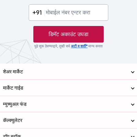
+91
डिमॅट अकाउंट उघडा
पुढे सुरू ठेवण्याद्वारे, तुम्ही सर्व
अटी व शर्ती*
मान्य करता
शेअर मार्केट
मार्केट गाईड
म्युच्युअल फंड
कॅल्क्युलेटर
टॉप स्टॉक