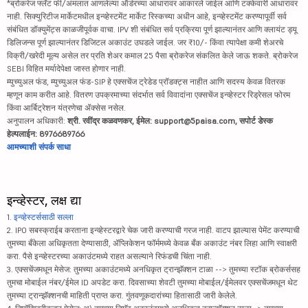
*ब्रोकरेज फ्लॅट फी/अंमलात आणलेल्या ऑर्डरच्या आधारावर आकारले जाईल आणि टक्केवारी आधारावर
नाही. सिक्युरिटीज मार्केटमधील इन्व्हेस्टमेंट मार्केट रिस्कच्या अधीन आहे, इन्व्हेस्टमेंट करण्यापूर्वी सर्व
संबंधित डॉक्युमेंट्स काळजीपूर्वक वाचा. IPV शी संबंधित सर्व प्रक्रिया पूर्ण झाल्यानंतर आणि क्लायंट ड्यू
डिलिजन्स पूर्ण झाल्यानंतर डिजिटल अकाउंट उघडले जाईल. जर ₹10/- किंवा त्यापेक्षा कमी शेअरचे
विक्री/खरेदी मूल्य असेल तर प्रति शेअर कमाल 25 पैसा ब्रोकरेज संकलित केले जाऊ शकते. ब्रोकरेज
SEBI विहित मर्यादेपेक्षा जास्त होणार नाही.
म्युच्युअल फंड, म्युच्युअल फंड-SIP हे एक्सचेंज ट्रेडेड प्रॉडक्ट्स नाहीत आणि सदस्य केवळ वितरक
म्हणून काम करीत आहे. वितरण उपक्रमाच्या संदर्भात सर्व विवादांना एक्सचेंज इन्व्हेस्टर रिड्रेसल फोरम
किंवा आर्बिट्रेशन यंत्रणेचा ॲक्सेस नसेल.
अनुपालन अधिकारी:
श्री. रवींद्र कळवणकर, ईमेल: support@5paisa.com, सपोर्ट डेस्क
हेल्पलाईन: 8976689766
आमच्याशी संपर्क साधा
इन्व्हेस्टर, लक्ष द्या
1.
इन्व्हेस्टर्ससाठी सल्ला
2. IPO सबस्क्राईब करताना इन्व्हेस्टरद्वारे चेक जारी करण्याची गरज नाही. वाटप झाल्यास पेमेंट करण्याची
तुमच्या बँकेला अधिकृतता देण्यासाठी, ॲप्लिकेशन फॉर्ममध्ये केवळ बँक अकाउंट नंबर लिहा आणि स्वाक्षरी
करा. पैसे इन्व्हेस्टरच्या अकाउंटमध्ये राहत असल्याने रिफंडची चिंता नाही.
3. एक्सचेंजमधून मेसेज: तुमच्या अकाउंटमध्ये अनधिकृत ट्रान्झॅक्शन टाळा --> तुमच्या स्टॉक ब्रोकर्ससह
तुमचा मोबाईल नंबर/ईमेल ID अपडेट करा. दिवसाच्या शेवटी तुमच्या मोबाईल/ईमेलवर एक्सचेंजमधून थेट
तुमच्या ट्रान्झॅक्शनची माहिती प्राप्त करा. गुंतवणूकदारांच्या हितासाठी जारी केलेले.