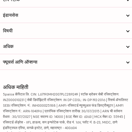
इंडायसेस
विषयी
अधिक
फ्यूचर्स आणि ऑप्शन्स
अधिक माहिती
5paisa कॅपिटल लि. CIN: L67190MH2007PLC289249 | स्टॉक ब्रोकर सेबी रजिस्ट्रेशन:
INZ000010231 | सेबी डिपॉझिटरी रजिस्ट्रेशन: IN DP CDSL: IN-DP-192-2016 | रिसर्च ॲनालिस्ट
SEBI रजिस्ट्रेशन. नं.: INH000025188 | AMFI-रजिस्टर्ड म्युच्युअल फंड डिस्ट्रीब्यूटर | AMFI
रजिस्ट्रेशन नं.: ARN-104096 | प्रारंभिक रजिस्ट्रेशन तारीख: 30/07/2015 | ARN ची वर्तमान
वैधता : 30/07/2027 | NSE सदस्य ID: 14300 | BSE मेंबर ID: 6363 | MCX मेंबर ID: 55945 |
रजिस्टर्ड ॲड्रेस - IIFL हाऊस, सन इन्फोटेक पार्क, रोड नं. 16V, प्लॉट नं. B-23, MIDC, ठाणे
इंडस्ट्रियल एरिया, वागळे इस्टेट, ठाणे, महाराष्ट्र - 400604