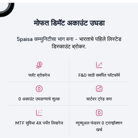
मोफत डिमॅट अकाउंट उघडा
5paisa कम्युनिटीचा भाग बना -
भारताचे पहिले लिस्टेड
डिस्काउंट ब्रोकर.
फ्लॅट ब्रोकरेज
F&O साठी समर्पित प्लॅटफॉर्म
0 अकाउंट उघडण्याचे शुल्क
चार्टवर ट्रेड करा
MTF सुविधा 4X पर्यंत लिव्हरेज
म्युच्युअल फंडवर 0 ट्रान्झॅक्शन
खर्च