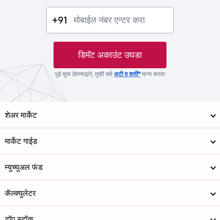
+91
डिमॅट अकाउंट उघडा
पुढे सुरू ठेवण्याद्वारे, तुम्ही सर्व
अटी व शर्ती*
मान्य करता
शेअर मार्केट
मार्केट गाईड
म्युच्युअल फंड
कॅल्क्युलेटर
टॉप स्टॉक