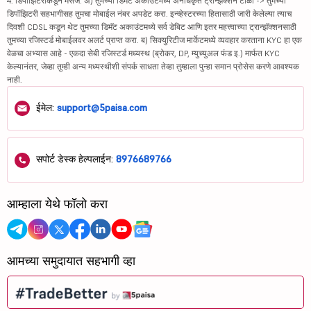
4. डिपॉझिटरीकडून मेसेज: अ) तुमच्या डिमॅट अकाउंटमध्ये अनधिकृत ट्रान्झॅक्शन टाळा -> तुमच्या
डिपॉझिटरी सहभागीसह तुमचा मोबाईल नंबर अपडेट करा. इन्व्हेस्टरच्या हितासाठी जारी केलेल्या त्याच
दिवशी CDSL कडून थेट तुमच्या डिमॅट अकाउंटमध्ये सर्व डेबिट आणि इतर महत्त्वाच्या ट्रान्झॅक्शनसाठी
तुमच्या रजिस्टर्ड मोबाईलवर अलर्ट प्राप्त करा. ब) सिक्युरिटीज मार्केटमध्ये व्यवहार करताना KYC हा एक
वेळचा अभ्यास आहे - एकदा सेबी रजिस्टर्ड मध्यस्थ (ब्रोकर, DP, म्युच्युअल फंड इ.) मार्फत KYC
केल्यानंतर, जेव्हा तुम्ही अन्य मध्यस्थीशी संपर्क साधता तेव्हा तुम्हाला पुन्हा समान प्रोसेस करणे आवश्यक
नाही.
ईमेल:
support@5paisa.com
सपोर्ट डेस्क हेल्पलाईन:
8976689766
आम्हाला येथे फॉलो करा
आमच्या समुदायात सहभागी व्हा