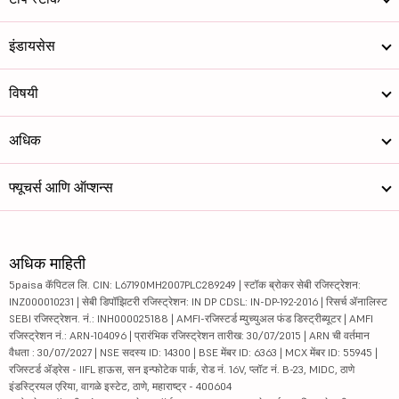
इंडायसेस
विषयी
अधिक
फ्यूचर्स आणि ऑप्शन्स
अधिक माहिती
5paisa कॅपिटल लि. CIN: L67190MH2007PLC289249 | स्टॉक ब्रोकर सेबी रजिस्ट्रेशन:
INZ000010231 | सेबी डिपॉझिटरी रजिस्ट्रेशन: IN DP CDSL: IN-DP-192-2016 | रिसर्च ॲनालिस्ट
SEBI रजिस्ट्रेशन. नं.: INH000025188 | AMFI-रजिस्टर्ड म्युच्युअल फंड डिस्ट्रीब्यूटर | AMFI
रजिस्ट्रेशन नं.: ARN-104096 | प्रारंभिक रजिस्ट्रेशन तारीख: 30/07/2015 | ARN ची वर्तमान
वैधता : 30/07/2027 | NSE सदस्य ID: 14300 | BSE मेंबर ID: 6363 | MCX मेंबर ID: 55945 |
रजिस्टर्ड ॲड्रेस - IIFL हाऊस, सन इन्फोटेक पार्क, रोड नं. 16V, प्लॉट नं. B-23, MIDC, ठाणे
इंडस्ट्रियल एरिया, वागळे इस्टेट, ठाणे, महाराष्ट्र - 400604