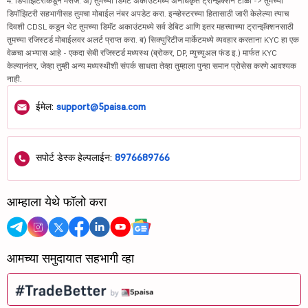
4. डिपॉझिटरीकडून मेसेज: अ) तुमच्या डिमॅट अकाउंटमध्ये अनधिकृत ट्रान्झॅक्शन टाळा -> तुमच्या
डिपॉझिटरी सहभागीसह तुमचा मोबाईल नंबर अपडेट करा. इन्व्हेस्टरच्या हितासाठी जारी केलेल्या त्याच
दिवशी CDSL कडून थेट तुमच्या डिमॅट अकाउंटमध्ये सर्व डेबिट आणि इतर महत्त्वाच्या ट्रान्झॅक्शनसाठी
तुमच्या रजिस्टर्ड मोबाईलवर अलर्ट प्राप्त करा. ब) सिक्युरिटीज मार्केटमध्ये व्यवहार करताना KYC हा एक
वेळचा अभ्यास आहे - एकदा सेबी रजिस्टर्ड मध्यस्थ (ब्रोकर, DP, म्युच्युअल फंड इ.) मार्फत KYC
केल्यानंतर, जेव्हा तुम्ही अन्य मध्यस्थीशी संपर्क साधता तेव्हा तुम्हाला पुन्हा समान प्रोसेस करणे आवश्यक
नाही.
ईमेल:
support@5paisa.com
सपोर्ट डेस्क हेल्पलाईन:
8976689766
आम्हाला येथे फॉलो करा
आमच्या समुदायात सहभागी व्हा