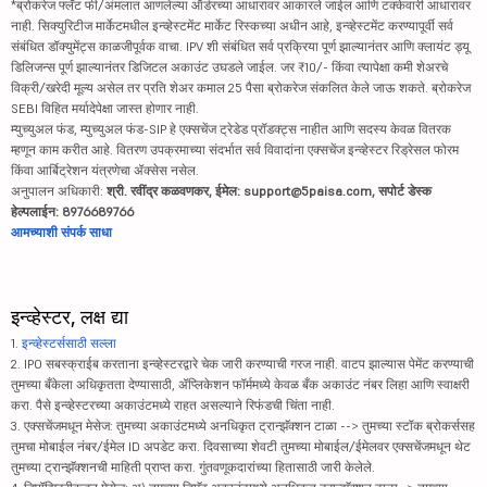
*ब्रोकरेज फ्लॅट फी/अंमलात आणलेल्या ऑर्डरच्या आधारावर आकारले जाईल आणि टक्केवारी आधारावर
नाही. सिक्युरिटीज मार्केटमधील इन्व्हेस्टमेंट मार्केट रिस्कच्या अधीन आहे, इन्व्हेस्टमेंट करण्यापूर्वी सर्व
संबंधित डॉक्युमेंट्स काळजीपूर्वक वाचा. IPV शी संबंधित सर्व प्रक्रिया पूर्ण झाल्यानंतर आणि क्लायंट ड्यू
डिलिजन्स पूर्ण झाल्यानंतर डिजिटल अकाउंट उघडले जाईल. जर ₹10/- किंवा त्यापेक्षा कमी शेअरचे
विक्री/खरेदी मूल्य असेल तर प्रति शेअर कमाल 25 पैसा ब्रोकरेज संकलित केले जाऊ शकते. ब्रोकरेज
SEBI विहित मर्यादेपेक्षा जास्त होणार नाही.
म्युच्युअल फंड, म्युच्युअल फंड-SIP हे एक्सचेंज ट्रेडेड प्रॉडक्ट्स नाहीत आणि सदस्य केवळ वितरक
म्हणून काम करीत आहे. वितरण उपक्रमाच्या संदर्भात सर्व विवादांना एक्सचेंज इन्व्हेस्टर रिड्रेसल फोरम
किंवा आर्बिट्रेशन यंत्रणेचा ॲक्सेस नसेल.
अनुपालन अधिकारी:
श्री. रवींद्र कळवणकर, ईमेल: support@5paisa.com, सपोर्ट डेस्क
हेल्पलाईन: 8976689766
आमच्याशी संपर्क साधा
इन्व्हेस्टर, लक्ष द्या
1.
इन्व्हेस्टर्ससाठी सल्ला
2. IPO सबस्क्राईब करताना इन्व्हेस्टरद्वारे चेक जारी करण्याची गरज नाही. वाटप झाल्यास पेमेंट करण्याची
तुमच्या बँकेला अधिकृतता देण्यासाठी, ॲप्लिकेशन फॉर्ममध्ये केवळ बँक अकाउंट नंबर लिहा आणि स्वाक्षरी
करा. पैसे इन्व्हेस्टरच्या अकाउंटमध्ये राहत असल्याने रिफंडची चिंता नाही.
3. एक्सचेंजमधून मेसेज: तुमच्या अकाउंटमध्ये अनधिकृत ट्रान्झॅक्शन टाळा --> तुमच्या स्टॉक ब्रोकर्ससह
तुमचा मोबाईल नंबर/ईमेल ID अपडेट करा. दिवसाच्या शेवटी तुमच्या मोबाईल/ईमेलवर एक्सचेंजमधून थेट
तुमच्या ट्रान्झॅक्शनची माहिती प्राप्त करा. गुंतवणूकदारांच्या हितासाठी जारी केलेले.