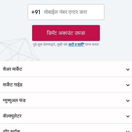
+91
डिमॅट अकाउंट उघडा
पुढे सुरू ठेवण्याद्वारे, तुम्ही सर्व
अटी व शर्ती*
मान्य करता
शेअर मार्केट
मार्केट गाईड
म्युच्युअल फंड
कॅल्क्युलेटर
टॉप स्टॉक