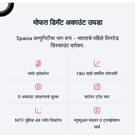
मोफत डिमॅट अकाउंट उघडा
5paisa कम्युनिटीचा भाग बना -
भारताचे पहिले लिस्टेड
डिस्काउंट ब्रोकर.
फ्लॅट ब्रोकरेज
F&O साठी समर्पित प्लॅटफॉर्म
0 अकाउंट उघडण्याचे शुल्क
चार्टवर ट्रेड करा
MTF सुविधा 4X पर्यंत लिव्हरेज
म्युच्युअल फंडवर 0 ट्रान्झॅक्शन
खर्च