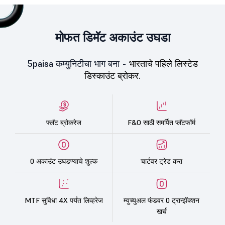
मोफत डिमॅट अकाउंट उघडा
5paisa कम्युनिटीचा भाग बना -
भारताचे पहिले लिस्टेड
डिस्काउंट ब्रोकर.
फ्लॅट ब्रोकरेज
F&O साठी समर्पित प्लॅटफॉर्म
0 अकाउंट उघडण्याचे शुल्क
चार्टवर ट्रेड करा
MTF सुविधा 4X पर्यंत लिव्हरेज
म्युच्युअल फंडवर 0 ट्रान्झॅक्शन
खर्च