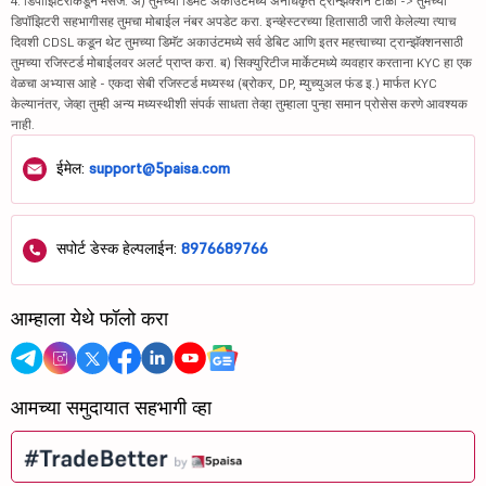
4. डिपॉझिटरीकडून मेसेज: अ) तुमच्या डिमॅट अकाउंटमध्ये अनधिकृत ट्रान्झॅक्शन टाळा -> तुमच्या
डिपॉझिटरी सहभागीसह तुमचा मोबाईल नंबर अपडेट करा. इन्व्हेस्टरच्या हितासाठी जारी केलेल्या त्याच
दिवशी CDSL कडून थेट तुमच्या डिमॅट अकाउंटमध्ये सर्व डेबिट आणि इतर महत्त्वाच्या ट्रान्झॅक्शनसाठी
तुमच्या रजिस्टर्ड मोबाईलवर अलर्ट प्राप्त करा. ब) सिक्युरिटीज मार्केटमध्ये व्यवहार करताना KYC हा एक
वेळचा अभ्यास आहे - एकदा सेबी रजिस्टर्ड मध्यस्थ (ब्रोकर, DP, म्युच्युअल फंड इ.) मार्फत KYC
केल्यानंतर, जेव्हा तुम्ही अन्य मध्यस्थीशी संपर्क साधता तेव्हा तुम्हाला पुन्हा समान प्रोसेस करणे आवश्यक
नाही.
ईमेल:
support@5paisa.com
सपोर्ट डेस्क हेल्पलाईन:
8976689766
आम्हाला येथे फॉलो करा
आमच्या समुदायात सहभागी व्हा