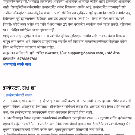
*ब्रोकरेज फ्लॅट फी/अंमलात आणलेल्या ऑर्डरच्या आधारावर आकारले जाईल आणि टक्केवारी आधारावर
नाही. सिक्युरिटीज मार्केटमधील इन्व्हेस्टमेंट मार्केट रिस्कच्या अधीन आहे, इन्व्हेस्टमेंट करण्यापूर्वी सर्व
संबंधित डॉक्युमेंट्स काळजीपूर्वक वाचा. IPV शी संबंधित सर्व प्रक्रिया पूर्ण झाल्यानंतर आणि क्लायंट ड्यू
डिलिजन्स पूर्ण झाल्यानंतर डिजिटल अकाउंट उघडले जाईल. जर ₹10/- किंवा त्यापेक्षा कमी शेअरचे
विक्री/खरेदी मूल्य असेल तर प्रति शेअर कमाल 25 पैसा ब्रोकरेज संकलित केले जाऊ शकते. ब्रोकरेज
SEBI विहित मर्यादेपेक्षा जास्त होणार नाही.
म्युच्युअल फंड, म्युच्युअल फंड-SIP हे एक्सचेंज ट्रेडेड प्रॉडक्ट्स नाहीत आणि सदस्य केवळ वितरक
म्हणून काम करीत आहे. वितरण उपक्रमाच्या संदर्भात सर्व विवादांना एक्सचेंज इन्व्हेस्टर रिड्रेसल फोरम
किंवा आर्बिट्रेशन यंत्रणेचा ॲक्सेस नसेल.
अनुपालन अधिकारी:
श्री. रवींद्र कळवणकर, ईमेल: support@5paisa.com, सपोर्ट डेस्क
हेल्पलाईन: 8976689766
आमच्याशी संपर्क साधा
इन्व्हेस्टर, लक्ष द्या
1.
इन्व्हेस्टर्ससाठी सल्ला
2. IPO सबस्क्राईब करताना इन्व्हेस्टरद्वारे चेक जारी करण्याची गरज नाही. वाटप झाल्यास पेमेंट करण्याची
तुमच्या बँकेला अधिकृतता देण्यासाठी, ॲप्लिकेशन फॉर्ममध्ये केवळ बँक अकाउंट नंबर लिहा आणि स्वाक्षरी
करा. पैसे इन्व्हेस्टरच्या अकाउंटमध्ये राहत असल्याने रिफंडची चिंता नाही.
3. एक्सचेंजमधून मेसेज: तुमच्या अकाउंटमध्ये अनधिकृत ट्रान्झॅक्शन टाळा --> तुमच्या स्टॉक ब्रोकर्ससह
तुमचा मोबाईल नंबर/ईमेल ID अपडेट करा. दिवसाच्या शेवटी तुमच्या मोबाईल/ईमेलवर एक्सचेंजमधून थेट
तुमच्या ट्रान्झॅक्शनची माहिती प्राप्त करा. गुंतवणूकदारांच्या हितासाठी जारी केलेले.