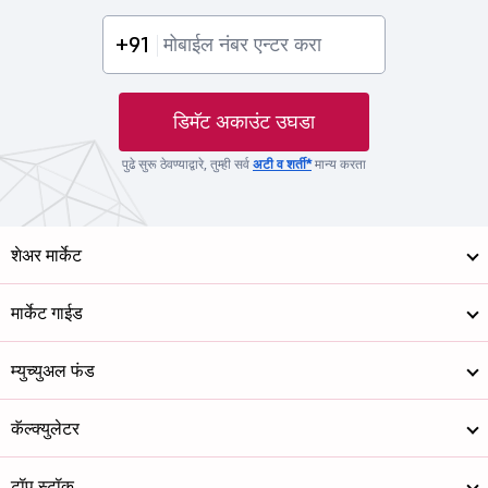
+91
डिमॅट अकाउंट उघडा
पुढे सुरू ठेवण्याद्वारे, तुम्ही सर्व
अटी व शर्ती*
मान्य करता
शेअर मार्केट
मार्केट गाईड
म्युच्युअल फंड
कॅल्क्युलेटर
टॉप स्टॉक