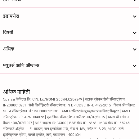
इंडायसेस
विषयी
अधिक
फ्यूचर्स आणि ऑप्शन्स
अधिक माहिती
5paisa कॅपिटल लि. CIN: L67190MH2007PLC289249 | स्टॉक ब्रोकर सेबी रजिस्ट्रेशन:
INZ000010231 | सेबी डिपॉझिटरी रजिस्ट्रेशन: IN DP CDSL: IN-DP-192-2016 | रिसर्च ॲनालिस्ट
SEBI रजिस्ट्रेशन. नं.: INH000025188 | AMFI-रजिस्टर्ड म्युच्युअल फंड डिस्ट्रीब्यूटर | AMFI
रजिस्ट्रेशन नं.: ARN-104096 | प्रारंभिक रजिस्ट्रेशन तारीख: 30/07/2015 | ARN ची वर्तमान
वैधता : 30/07/2027 | NSE सदस्य ID: 14300 | BSE मेंबर ID: 6363 | MCX मेंबर ID: 55945 |
रजिस्टर्ड ॲड्रेस - IIFL हाऊस, सन इन्फोटेक पार्क, रोड नं. 16V, प्लॉट नं. B-23, MIDC, ठाणे
इंडस्ट्रियल एरिया, वागळे इस्टेट, ठाणे, महाराष्ट्र - 400604