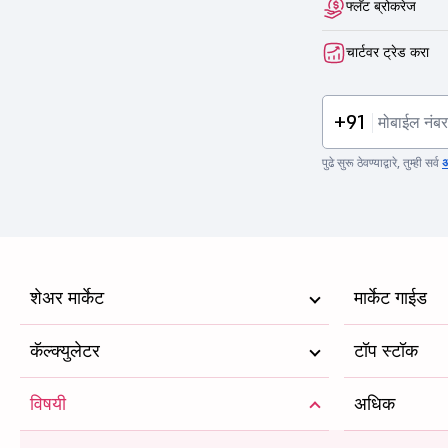
फ्लॅट ब्रोकरेज
चार्टवर ट्रेड करा
+91
पुढे सुरू ठेवण्याद्वारे, तुम्ही सर्व
अ
शेअर मार्केट
मार्केट गाईड
कॅल्क्युलेटर
टॉप स्टॉक
विषयी
अधिक