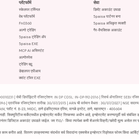
प्लॅटफॉर्म
सेवा
स्केलपर टर्मिनल
डिमॅट अकाउंट उघडा
वेब प्लॅटफॉर्म
5paisa पार्टनर बना
FnO360
5paisa अधिकृत व्यक्ती
अल्गो ट्रेडिंग
गैर-वैयक्तिक अकाउंट
5paisa ट्रेडिंग ॲप
5paisa EXE
MCP AI असिस्टंट
अल्गोस्पेस
ट्रेडिंग व्ह्यू
डेव्हलपर एपीआय
क्वांट टॉवर EXE
231 | सेबी डिपॉझिटरी रजिस्ट्रेशन: IN DP CDSL: IN-DP-192-2016 | रिसर्च ॲनालिस्ट SEBI रजिस्ट्
04096 | प्रारंभिक रजिस्ट्रेशन तारीख: 30/07/2015 | ARN ची वर्तमान वैधता : 30/07/2027 | NSE सदस्
6V, प्लॉट नं. B-23, MIDC, ठाणे इंडस्ट्रियल एरिया, वागळे इस्टेट, ठाणे, महाराष्ट्र - 400604
रिटीज मार्केटमधील इन्व्हेस्टमेंट मार्केट रिस्कच्या अधीन आहे, इन्व्हेस्टमेंट करण्यापूर्वी सर्व संबंधित डॉक
 झाल्यानंतर डिजिटल अकाउंट उघडले जाईल. जर ₹10/- किंवा त्यापेक्षा कमी शेअरचे विक्री/खरेदी मूल्य असेल तर
काम करीत आहे. वितरण उपक्रमाच्या संदर्भात सर्व विवादांना एक्सचेंज इन्व्हेस्टर रिड्रेसल फोरम किंवा आर्बिट्