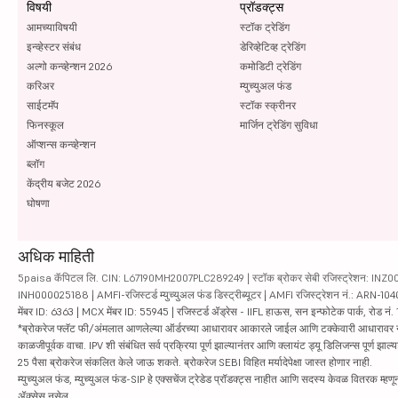
विषयी
प्रॉडक्ट्स
आमच्याविषयी
स्टॉक ट्रेडिंग
इन्व्हेस्टर संबंध
डेरिव्हेटिव्ह ट्रेडिंग
अल्गो कन्व्हेन्शन 2026
कमोडिटी ट्रेडिंग
करिअर
म्युच्युअल फंड
साईटमॅप
स्टॉक स्क्रीनर
फिनस्कूल
मार्जिन ट्रेडिंग सुविधा
ऑप्शन्स कन्व्हेन्शन
ब्लॉग
केंद्रीय बजेट 2026
घोषणा
अधिक माहिती
5paisa कॅपिटल लि. CIN: L67190MH2007PLC289249 | स्टॉक ब्रोकर सेबी रजिस्ट्रेशन: INZ000010
INH000025188 | AMFI-रजिस्टर्ड म्युच्युअल फंड डिस्ट्रीब्यूटर | AMFI रजिस्ट्रेशन नं.: ARN-1
मेंबर ID: 6363 | MCX मेंबर ID: 55945 | रजिस्टर्ड ॲड्रेस - IIFL हाऊस, सन इन्फोटेक पार्क, रोड नं. 1
*ब्रोकरेज फ्लॅट फी/अंमलात आणलेल्या ऑर्डरच्या आधारावर आकारले जाईल आणि टक्केवारी आधारावर नाही. सिक्यु
काळजीपूर्वक वाचा. IPV शी संबंधित सर्व प्रक्रिया पूर्ण झाल्यानंतर आणि क्लायंट ड्यू डिलिजन्स पूर्ण
25 पैसा ब्रोकरेज संकलित केले जाऊ शकते. ब्रोकरेज SEBI विहित मर्यादेपेक्षा जास्त होणार नाही.
म्युच्युअल फंड, म्युच्युअल फंड-SIP हे एक्सचेंज ट्रेडेड प्रॉडक्ट्स नाहीत आणि सदस्य केवळ वितरक म्हणून 
ॲक्सेस नसेल.