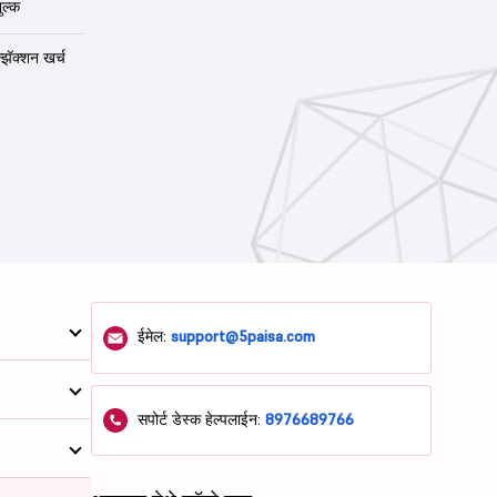
ुल्क
न्झॅक्शन खर्च
ईमेल:
support@5paisa.com
सपोर्ट डेस्क हेल्पलाईन:
8976689766