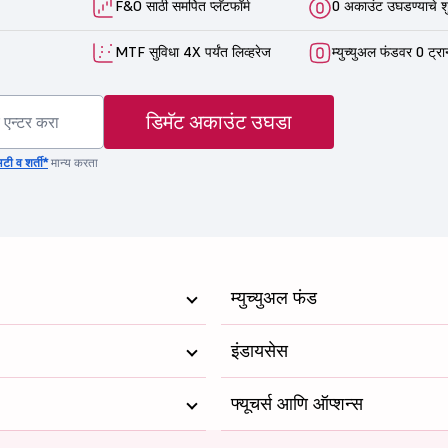
F&O साठी समर्पित प्लॅटफॉर्म
0 अकाउंट उघडण्याचे श
MTF सुविधा 4X पर्यंत लिव्हरेज
म्युच्युअल फंडवर 0 ट्रा
डिमॅट अकाउंट उघडा
टी व शर्ती*
मान्य करता
म्युच्युअल फंड
इंडायसेस
फ्यूचर्स आणि ऑप्शन्स