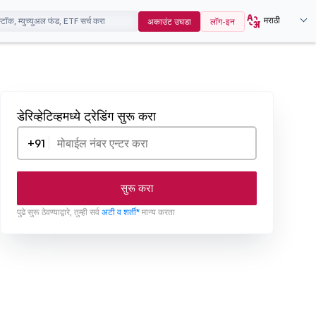
मराठी
अकाउंट उघडा
लॉग-इन
डेरिव्हेटिव्हमध्ये ट्रेडिंग सुरू करा
+91
सुरू करा
पुढे सुरू ठेवण्याद्वारे, तुम्ही सर्व
अटी व शर्ती*
मान्य करता