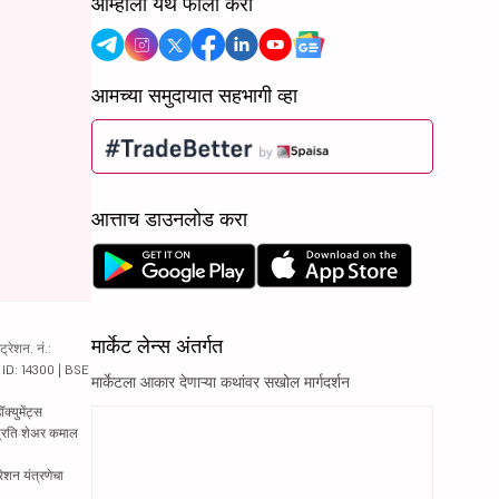
आम्हाला येथे फॉलो करा
आमच्या समुदायात सहभागी व्हा
आत्ताच डाउनलोड करा
मार्केट लेन्स अंतर्गत
रेशन. नं.:
य ID: 14300 | BSE
मार्केटला आकार देणाऱ्या कथांवर सखोल मार्गदर्शन
्युमेंट्स
 प्रति शेअर कमाल
रेशन यंत्रणेचा