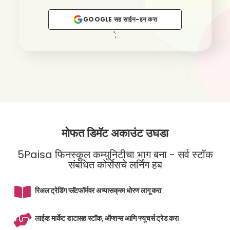
GOOGLE सह साईन-इन करा
';
मोफत डिमॅट अकाउंट उघडा
5Paisa फिनस्कूल कम्युनिटीचा भाग बना - सर्व स्टॉक
संबंधित कोर्सेसचे लर्निंग हब
रिअल ट्रेडिंग प्लॅटफॉर्मवर अभ्यासक्रम धोरण लागू करा
लाईव्ह मार्केट डाटासह स्टॉक, ऑप्शन्स आणि फ्यूचर्स ट्रेड करा