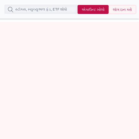
એકાઉન્ટ ખોલો
લૉગ ઇન કરો