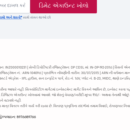
ડિમેટ એકાઉન્ટ ખોલો
યમો અને શરતો*
સાથે સંમત થાઓ છો
ન: INZ000010231 | સેબી ડિપોઝિટરી રજિસ્ટ્રેશન: DP CDSL માં: IN-DP-192-2016 | રિસર્ચ એન
 રજિસ્ટ્રેશન નં.: ARN-104096 | પ્રારંભિક નોંધણીની તારીખ: 30/07/2015 | ARN ની વર્તમાન માન
્ટર્ડ ઍડ્રેસ - IIFL હાઉસ, સન ઇન્ફોટેક પાર્ક, રોડ નં. 16V, પ્લોટ નં. B-23, MIDC, થાણે ઇન્ડસ
ધારે નહીં. સિક્યોરિટીઝ માર્કેટમાં ઇન્વેસ્ટમેન્ટ માર્કેટ રિસ્કને આધિન છે, ઇન્વેસ્ટ કરતા પ
પછી ડિજિટલ એકાઉન્ટ ખોલવામાં આવશે. જો શેરનું વેચાણ/ખરીદી મૂલ્ય ₹10/- અથવા તેનાથી ઓછું 
ાને વટાવશે નહીં.
ત્ર વિતરક તરીકે કાર્ય કરી રહ્યા છે. વિતરણ પ્રવૃત્તિના સંદર્ભમાં તમામ વિવાદો, રોકાણકાર 
્ક હેલ્પલાઇન: 8976689766