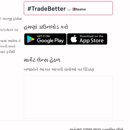
ે અરજી ફોર્મમાં
હમણાં ડાઉનલોડ કરો
ાઇલ/ઇમેઇલ પર
વામાં આવેલા તે
લ કરતી વખતે
તમારે ફરીથી
માર્કેટ લેન્સ હેઠળ
બજારોને આકાર આપતી વાર્તાઓ પર ઊંડાણ
અમે ISO 27001:2022 પ્રમાણિત છીએ.