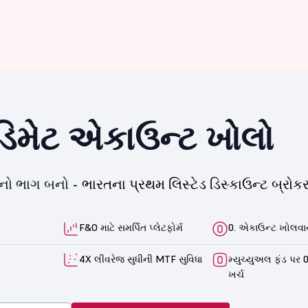
િમેટ એકાઉન્ટ ખોલો
યનો ભાગ બનો -
ભારતના પ્રથમ લિસ્ટેડ ડિસ્કાઉન્ટ બ્રોકર
F&O માટે સમર્પિત પ્લેટફોર્મ
0. એકાઉન્ટ ખોલવાન
4X લીવરેજ સુધીની MTF સુવિધા
મ્યુચ્યુઅલ ફંડ પર 0
ખર્ચ