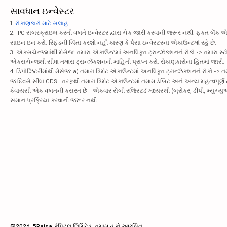
સાવધાન ઇન્વેસ્ટર
1.
રોકાણકારો માટે સલાહ
2. IPO સબસ્ક્રાઇબ કરતી વખતે ઇન્વેસ્ટર દ્વારા ચેક જારી કરવાની જરૂર નથી. ફક્ત બેંક 
સાઇન ઇન કરો. રિફંડની ચિંતા કરશો નહીં કારણ કે પૈસા ઇન્વેસ્ટરના એકાઉન્ટમાં રહે છે.
3. એક્સચેન્જમાંથી મેસેજ: તમારા એકાઉન્ટમાં અનધિકૃત ટ્રાન્ઝૅક્શનને રોકો -> તમારા
એક્સચેન્જથી સીધા તમારા ટ્રાન્ઝૅક્શનની માહિતી પ્રાપ્ત કરો. રોકાણકારોના હિતમાં જારી.
4. ડિપોઝિટરીમાંથી મેસેજ: a) તમારા ડિમેટ એકાઉન્ટમાં અનધિકૃત ટ્રાન્ઝૅક્શનને રોકો -
જ દિવસે સીધા CDSL તરફથી તમારા ડિમેટ એકાઉન્ટમાં તમામ ડેબિટ અને અન્ય મહત્વપૂર્ણ ટ્રા
કેવાયસી એક વખતની કસરત છે - એકવાર સેબી રજિસ્ટર્ડ મધ્યસ્થી (બ્રોકર, ડીપી, મ્યુચ્યુઅલ ફ
સમાન પ્રક્રિયા કરવાની જરૂર નથી.
©2026, 5Paisa કેપિટલ લિમિટેડ. તમામ હકો આરક્ષિત.