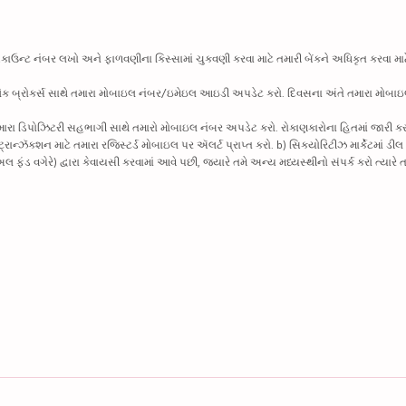
એકાઉન્ટ નંબર લખો અને ફાળવણીના કિસ્સામાં ચુકવણી કરવા માટે તમારી બેંકને અધિકૃત કરવા માટ
 સ્ટૉક બ્રોકર્સ સાથે તમારા મોબાઇલ નંબર/ઇમેઇલ આઇડી અપડેટ કરો. દિવસના અંતે તમારા મોબ
> તમારા ડિપોઝિટરી સહભાગી સાથે તમારો મોબાઇલ નંબર અપડેટ કરો. રોકાણકારોના હિતમાં જારી કર
ન્ઝૅક્શન માટે તમારા રજિસ્ટર્ડ મોબાઇલ પર ઍલર્ટ પ્રાપ્ત કરો. b) સિક્યોરિટીઝ માર્કેટમાં ડી
ંડ વગેરે) દ્વારા કેવાયસી કરવામાં આવે પછી, જ્યારે તમે અન્ય મધ્યસ્થીનો સંપર્ક કરો ત્યારે 