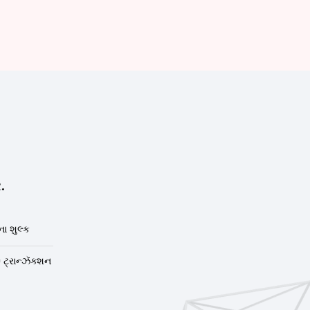
.
ા શુલ્ક
 ટ્રાન્ઝૅક્શન