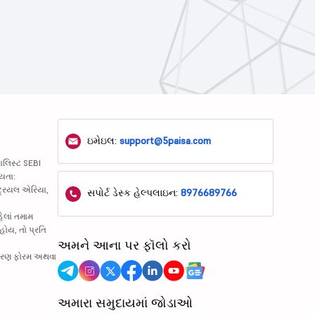
ઇમેઇલ:
support@5paisa.com
ાલિસ્ટ SEBI
્યતા:
્ટ્રિયલ એરિયા,
સપોર્ટ ડેસ્ક હેલ્પલાઇન:
8976689766
હેલાં તમામ
હોય, તો પ્રતિ
અમને આના પર ફૉલો કરો
નિવારણ ફોરમ અથવા
અમારા સમુદાયમાં જોડાઓ