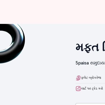
મફત ડ
5paisa સમુદા
ફ્લેટ બ્રોકરેજ
ચાર્ટ પર ટ્રેડ કરો