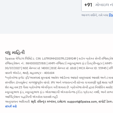
+91
આગળ વધીને, તમે બધા
નિ
વધુ માહિતી
5paisa કેપિટલ લિમિટેડ. CIN: L67190MH2007PLC289249 | સ્ટૉક બ્રોકર સેબી રજિસ્ટ્રેશ
રજિસ્ટ્રેશન. નં.: INH000025188 | AMFI-રજિસ્ટર્ડ મ્યુચ્યુઅલ ફંડ ડિસ્ટ્રીબ્યુટર | AMFI
30/07/2027 | NSE મેમ્બર id: 14300 | BSE મેમ્બર id: 6363 | MCX મેમ્બર ID: 55945 | રજિસ
વાઘલે એસ્ટેટ, થાણે, મહારાષ્ટ્ર - 400604
*બ્રોકરેજ ફ્લેટ ફી/અમલમાં મુકવામાં આવેલ ઑર્ડરના આધારે વસૂલવામાં આવશે અને ટકાવારીના આ
સંબંધિત ડૉક્યૂમેન્ટ કાળજીપૂર્વક વાંચો. IPV અને ક્લાયન્ટની યોગ્ય ચકાસણી પૂર્ણ થયા 
શેર મહત્તમ 25 પૈસા બ્રોકરેજ એકત્રિત કરી શકાય છે. બ્રોકરેજ સેબી દ્વારા નિર્ધારિત મર્યાદ
મ્યુચ્યુઅલ ફંડ, મ્યુચ્યુઅલ ફંડ-એસઆઇપી એક્સચેન્જ ટ્રેડેડ પ્રૉડક્ટ નથી, અને સભ્ય મા
આર્બિટ્રેશન પદ્ધતિની ઍક્સેસ ધરાવશે નહીં.
અનુપાલન અધિકારી:
શ્રી. રવિન્દ્ર કલ્વંકર, ઇમેઇલ: support@5paisa.com, સપોર્ટ ડેસ
સંપર્ક કરો