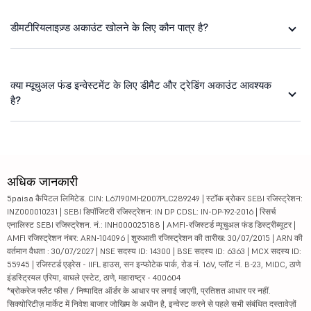
डीमटीरियलाइज़्ड अकाउंट खोलने के लिए कौन पात्र है?
क्या म्यूचुअल फंड इन्वेस्टमेंट के लिए डीमैट और ट्रेडिंग अकाउंट आवश्यक
है?
अधिक जानकारी
5paisa कैपिटल लिमिटेड. CIN: L67190MH2007PLC289249 | स्टॉक ब्रोकर SEBI रजिस्ट्रेशन:
INZ000010231 | SEBI डिपॉजिटरी रजिस्ट्रेशन: IN DP CDSL: IN-DP-192-2016 | रिसर्च
एनालिस्ट SEBI रजिस्ट्रेशन. नं.: INH000025188 | AMFI-रजिस्टर्ड म्यूचुअल फंड डिस्ट्रीब्यूटर |
AMFI रजिस्ट्रेशन नंबर: ARN-104096 | शुरुआती रजिस्ट्रेशन की तारीख: 30/07/2015 | ARN की
वर्तमान वैधता : 30/07/2027 | NSE सदस्य ID: 14300 | BSE सदस्य ID: 6363 | MCX सदस्य ID:
55945 | रजिस्टर्ड एड्रेस - IIFL हाउस, सन इन्फोटेक पार्क, रोड नं. 16V, प्लॉट नं. B-23, MIDC, ठाणे
इंडस्ट्रियल एरिया, वाघले एस्टेट, ठाणे, महाराष्ट्र - 400604
*ब्रोकरेज फ्लैट फीस / निष्पादित ऑर्डर के आधार पर लगाई जाएगी, प्रतिशत आधार पर नहीं.
सिक्योरिटीज़ मार्केट में निवेश बाजार जोखिम के अधीन है, इन्वेस्ट करने से पहले सभी संबंधित दस्तावेज़ों