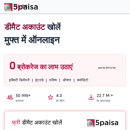
हिंदी
डीमैट अकाउंट
खोलें
मुफ्त में ऑनलाइन
0
ब्रोकरेज का लाभ उठाएं
पहले 30 दिनों के लिए
इक्विटी डिलीवरी
|
इंट्राडे
|
भविष्य
|
ऑप्शन
|
कमोडिटी
50 लाख+
4.3
22.7 M +
कस्टमर
ऐप रेटिंग
ऐप डाउनलोड
फ्री
डीमैट अकाउंट खोलें