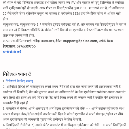
को ध्यान से पढ़ें. डिजिटल अकाउंट तभी खोला जाएगा जब IPV और ग्राहक की ड्यू डिलिजेंस से संबंधित
सभी प्रक्रियाएं पूरी हो जाएंगी. अगर शेयर का बिक्री/खरीद मूल्य ₹10/- या उससे कम है, तो अधिकतम
25 पैसे प्रति शेयर ब्रोकरेज वसूला जा सकता है. ब्रोकरेज SEBI द्वारा निर्धारित सीमा से अधिक नहीं
होगा.
म्यूचुअल फंड, म्यूचुअल फंड-SIP एक्सचेंज ट्रेडेड प्रोडक्ट नहीं हैं, और सदस्य बस डिस्ट्रीब्यूटर के रूप में
काम कर रहे हैं. वितरण गतिविधि के संबंध में सभी विवादों का एक्सचेंज इन्वेस्टर निवारण मंच या मध्यस्थता
तंत्र तक एक्सेस नहीं होगा.
कम्प्लायंस ऑफिसर:
श्री. रविंद्र कलवणकर, ईमेल: support@5paisa.com, सपोर्ट डेस्क
हेल्पलाइन: 8976689766
हमसे संपर्क करें
निवेशक ध्यान दें
1.
निवेशकों के लिए सलाह
2. आईपीओ (IPO) को सब्सक्राइब करते समय निवेशकों द्वारा चेक जारी करने की आवश्यकता नहीं है.
आवंटन की स्थिति में, बैंक को भुगतान करने का अधिकार देने के लिए एप्लीकेशन फॉर्म पर अपना अकाउंट
नंबर लिखें और हस्ताक्षर करें. रिफंड के लिए कोई चिंता करने की जरूरत नहीं है क्योंकि पैसे इन्वेस्टर के
अकाउंट में ही रहते हैं.
3. एक्सचेंज से मैसेज: अपने अकाउंट में अनधिकृत ट्रांज़ैक्शन को रोकें --> अपने स्टॉक ब्रोकर के साथ
अपना मोबाइल नंबर/ईमेल आईडी अपडेट करें. दिन के अंत में एक्सचेंज से अपने मोबाइल/ईमेल पर सीधे
अपने ट्रांज़ैक्शन की जानकारी प्राप्त करें. इन्वेस्टर के हित में जारी.
4. डिपॉज़िटरी से मैसेज: a) अपने डीमैट अकाउंट में अनधिकृत ट्रांज़ैक्शन को रोकें --> अपने डिपॉज़िटरी