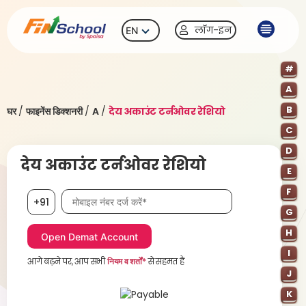
लॉग-इन
EN
#
A
B
घर
/
फाइनेंस डिक्शनरी
/
A
/
देय अकाउंट टर्नओवर रेशियो
C
D
देय अकाउंट टर्नओवर रेशियो
E
F
मोबाइल नंबर आवश्यक है
+91
G
H
I
आगे बढ़ने पर, आप सभी
नियम व शर्तों*
से सहमत हैं
J
K