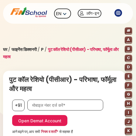
लॉग-इन
EN
#
A
B
घर
/
फाइनेंस डिक्शनरी
/
P
/
पुट कॉल रेशियो (पीसीआर) - परिभाषा, फॉर्मूला और
महत्व
C
D
E
पुट कॉल रेशियो (पीसीआर) - परिभाषा, फॉर्मूला
F
और महत्व
G
मोबाइल नंबर आवश्यक है
H
+91
I
J
K
आगे बढ़ने पर, आप सभी
नियम व शर्तों*
से सहमत हैं