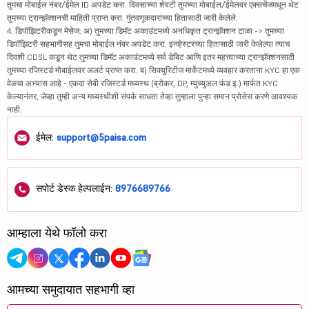
तुमचा मोबाईल नंबर/ईमेल ID अपडेट करा. दिवसाच्या शेवटी तुमच्या मोबाईल/ईमेलवर एक्सचेंजमधून थेट
तुमच्या ट्रान्झॅक्शनची माहिती प्राप्त करा. गुंतवणूकदारांच्या हितासाठी जारी केलेले.
4. डिपॉझिटरीकडून मेसेज: अ) तुमच्या डिमॅट अकाउंटमध्ये अनधिकृत ट्रान्झॅक्शन टाळा -> तुमच्या
डिपॉझिटरी सहभागीसह तुमचा मोबाईल नंबर अपडेट करा. इन्व्हेस्टरच्या हितासाठी जारी केलेल्या त्याच
दिवशी CDSL कडून थेट तुमच्या डिमॅट अकाउंटमध्ये सर्व डेबिट आणि इतर महत्त्वाच्या ट्रान्झॅक्शनसाठी
तुमच्या रजिस्टर्ड मोबाईलवर अलर्ट प्राप्त करा. ब) सिक्युरिटीज मार्केटमध्ये व्यवहार करताना KYC हा एक
वेळचा अभ्यास आहे - एकदा सेबी रजिस्टर्ड मध्यस्थ (ब्रोकर, DP, म्युच्युअल फंड इ.) मार्फत KYC
केल्यानंतर, जेव्हा तुम्ही अन्य मध्यस्थीशी संपर्क साधता तेव्हा तुम्हाला पुन्हा समान प्रोसेस करणे आवश्यक
नाही.
ईमेल:
support@5paisa.com
सपोर्ट डेस्क हेल्पलाईन:
8976689766
आम्हाला येथे फॉलो करा
आमच्या समुदायात सहभागी व्हा