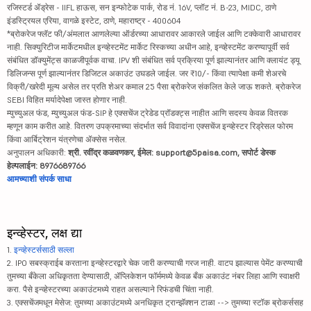
रजिस्टर्ड ॲड्रेस - IIFL हाऊस, सन इन्फोटेक पार्क, रोड नं. 16V, प्लॉट नं. B-23, MIDC, ठाणे
इंडस्ट्रियल एरिया, वागळे इस्टेट, ठाणे, महाराष्ट्र - 400604
*ब्रोकरेज फ्लॅट फी/अंमलात आणलेल्या ऑर्डरच्या आधारावर आकारले जाईल आणि टक्केवारी आधारावर
नाही. सिक्युरिटीज मार्केटमधील इन्व्हेस्टमेंट मार्केट रिस्कच्या अधीन आहे, इन्व्हेस्टमेंट करण्यापूर्वी सर्व
संबंधित डॉक्युमेंट्स काळजीपूर्वक वाचा. IPV शी संबंधित सर्व प्रक्रिया पूर्ण झाल्यानंतर आणि क्लायंट ड्यू
डिलिजन्स पूर्ण झाल्यानंतर डिजिटल अकाउंट उघडले जाईल. जर ₹10/- किंवा त्यापेक्षा कमी शेअरचे
विक्री/खरेदी मूल्य असेल तर प्रति शेअर कमाल 25 पैसा ब्रोकरेज संकलित केले जाऊ शकते. ब्रोकरेज
SEBI विहित मर्यादेपेक्षा जास्त होणार नाही.
म्युच्युअल फंड, म्युच्युअल फंड-SIP हे एक्सचेंज ट्रेडेड प्रॉडक्ट्स नाहीत आणि सदस्य केवळ वितरक
म्हणून काम करीत आहे. वितरण उपक्रमाच्या संदर्भात सर्व विवादांना एक्सचेंज इन्व्हेस्टर रिड्रेसल फोरम
किंवा आर्बिट्रेशन यंत्रणेचा ॲक्सेस नसेल.
अनुपालन अधिकारी:
श्री. रवींद्र कळवणकर, ईमेल: support@5paisa.com, सपोर्ट डेस्क
हेल्पलाईन: 8976689766
आमच्याशी संपर्क साधा
इन्व्हेस्टर, लक्ष द्या
1.
इन्व्हेस्टर्ससाठी सल्ला
2. IPO सबस्क्राईब करताना इन्व्हेस्टरद्वारे चेक जारी करण्याची गरज नाही. वाटप झाल्यास पेमेंट करण्याची
तुमच्या बँकेला अधिकृतता देण्यासाठी, ॲप्लिकेशन फॉर्ममध्ये केवळ बँक अकाउंट नंबर लिहा आणि स्वाक्षरी
करा. पैसे इन्व्हेस्टरच्या अकाउंटमध्ये राहत असल्याने रिफंडची चिंता नाही.
3. एक्सचेंजमधून मेसेज: तुमच्या अकाउंटमध्ये अनधिकृत ट्रान्झॅक्शन टाळा --> तुमच्या स्टॉक ब्रोकर्ससह