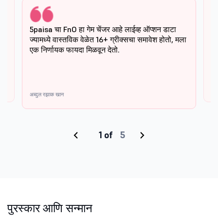
5p
5paisa चा FnO हा गेम चेंजर आहे लाईव्ह ऑप्शन डाटा
त्
ज्यामध्ये वास्तविक वेळेत 16+ ग्रीक्सचा समावेश होतो, मला
आह
एक निर्णायक फायदा मिळवून देतो.
विप
अब्दुल रझाक खान
‹
›
पुरस्कार आणि सन्मान