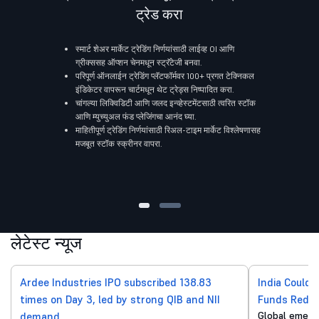
ट्रेड करा
स्मार्ट शेअर मार्केट ट्रेडिंग निर्णयांसाठी लाईव्ह OI आणि
ग्रीक्ससह ऑप्शन चेनमधून स्ट्रॅटेजी बनवा.
परिपूर्ण ऑनलाईन ट्रेडिंग प्लॅटफॉर्मवर 100+ प्रगत टेक्निकल
इंडिकेटर वापरून चार्टमधून थेट ट्रेड्स निष्पादित करा.
चांगल्या लिक्विडिटी आणि जलद इन्व्हेस्टमेंटसाठी त्वरित स्टॉक
आणि म्युच्युअल फंड प्लेजिंगचा आनंद घ्या.
माहितीपूर्ण ट्रेडिंग निर्णयांसाठी रिअल-टाइम मार्केट विश्लेषणासह
मजबूत स्टॉक स्क्रीनर वापरा.
लेटेस्ट न्यूज
Ardee Industries IPO subscribed 138.83
India Could 
times on Day 3, led by strong QIB and NII
Funds Reduc
Global emergi
demand