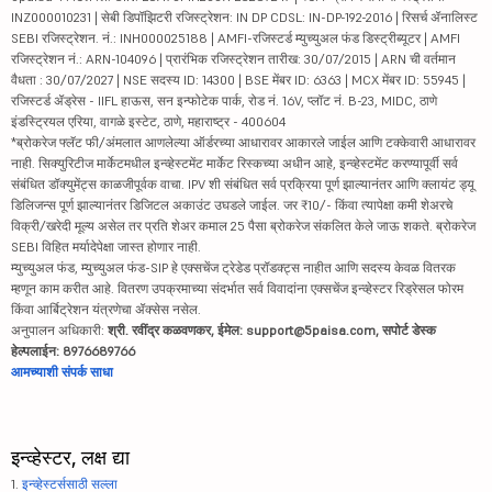
INZ000010231 | सेबी डिपॉझिटरी रजिस्ट्रेशन: IN DP CDSL: IN-DP-192-2016 | रिसर्च ॲनालिस्ट
SEBI रजिस्ट्रेशन. नं.: INH000025188 | AMFI-रजिस्टर्ड म्युच्युअल फंड डिस्ट्रीब्यूटर | AMFI
रजिस्ट्रेशन नं.: ARN-104096 | प्रारंभिक रजिस्ट्रेशन तारीख: 30/07/2015 | ARN ची वर्तमान
वैधता : 30/07/2027 | NSE सदस्य ID: 14300 | BSE मेंबर ID: 6363 | MCX मेंबर ID: 55945 |
रजिस्टर्ड ॲड्रेस - IIFL हाऊस, सन इन्फोटेक पार्क, रोड नं. 16V, प्लॉट नं. B-23, MIDC, ठाणे
इंडस्ट्रियल एरिया, वागळे इस्टेट, ठाणे, महाराष्ट्र - 400604
*ब्रोकरेज फ्लॅट फी/अंमलात आणलेल्या ऑर्डरच्या आधारावर आकारले जाईल आणि टक्केवारी आधारावर
नाही. सिक्युरिटीज मार्केटमधील इन्व्हेस्टमेंट मार्केट रिस्कच्या अधीन आहे, इन्व्हेस्टमेंट करण्यापूर्वी सर्व
संबंधित डॉक्युमेंट्स काळजीपूर्वक वाचा. IPV शी संबंधित सर्व प्रक्रिया पूर्ण झाल्यानंतर आणि क्लायंट ड्यू
डिलिजन्स पूर्ण झाल्यानंतर डिजिटल अकाउंट उघडले जाईल. जर ₹10/- किंवा त्यापेक्षा कमी शेअरचे
विक्री/खरेदी मूल्य असेल तर प्रति शेअर कमाल 25 पैसा ब्रोकरेज संकलित केले जाऊ शकते. ब्रोकरेज
SEBI विहित मर्यादेपेक्षा जास्त होणार नाही.
म्युच्युअल फंड, म्युच्युअल फंड-SIP हे एक्सचेंज ट्रेडेड प्रॉडक्ट्स नाहीत आणि सदस्य केवळ वितरक
म्हणून काम करीत आहे. वितरण उपक्रमाच्या संदर्भात सर्व विवादांना एक्सचेंज इन्व्हेस्टर रिड्रेसल फोरम
किंवा आर्बिट्रेशन यंत्रणेचा ॲक्सेस नसेल.
अनुपालन अधिकारी:
श्री. रवींद्र कळवणकर, ईमेल: support@5paisa.com, सपोर्ट डेस्क
हेल्पलाईन: 8976689766
आमच्याशी संपर्क साधा
इन्व्हेस्टर, लक्ष द्या
1.
इन्व्हेस्टर्ससाठी सल्ला