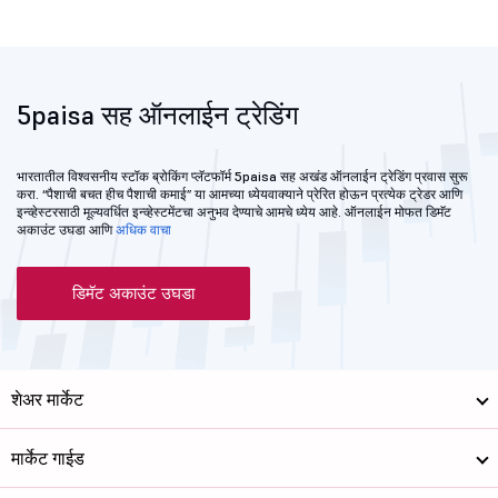
5paisa सह ऑनलाईन ट्रेडिंग
भारतातील विश्वसनीय स्टॉक ब्रोकिंग प्लॅटफॉर्म 5paisa सह अखंड ऑनलाईन ट्रेडिंग प्रवास सुरू
करा. “पैशाची बचत हीच पैशाची कमाई” या आमच्या ध्‍येयवाक्याने प्रेरित होऊन प्रत्येक ट्रेडर आणि
इन्व्हेस्टरसाठी मूल्यवर्धित इन्व्हेस्टमेंटचा अनुभव देण्याचे आमचे ध्येय आहे. ऑनलाईन मोफत डिमॅट
अकाउंट उघडा आणि
अधिक वाचा
डिमॅट अकाउंट उघडा
शेअर मार्केट
मार्केट गाईड