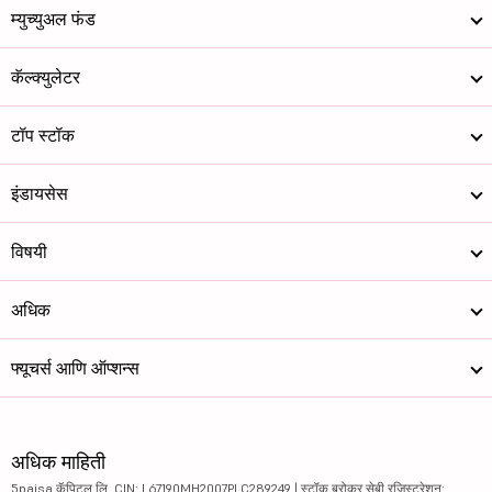
म्युच्युअल फंड
कॅल्क्युलेटर
टॉप स्टॉक
इंडायसेस
विषयी
अधिक
फ्यूचर्स आणि ऑप्शन्स
अधिक माहिती
5paisa कॅपिटल लि. CIN: L67190MH2007PLC289249 | स्टॉक ब्रोकर सेबी रजिस्ट्रेशन: