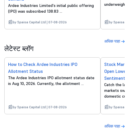
underweight on
Ardee Industries Limited's initial public offering
(IPO) was subscribed 138.83 ...
by 5paisa Capital Ltd | 07-08-2026
by 5paisa Ca
अधिक पाहा
लेटेस्ट ब्लॉग
How to Check Ardee Industries IPO
Stock Marke
Allotment Status
Open Lower 
The Ardee Industries IPO allotment status date
Sentiment
is Aug 10, 2026. Currently, the allotment ...
Catch the lat
markets swing
domestic cue.
by 5paisa Capital Ltd | 07-08-2026
by 5paisa Ca
अधिक पाहा