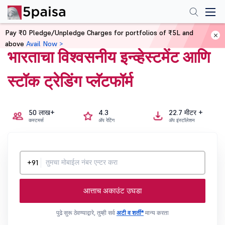
Pay ₹0 Pledge/Unpledge Charges for portfolios of ₹5L and
above
Avail Now >
भारताचा विश्वसनीय इन्व्हेस्टमेंट आणि
स्टॉक ट्रेडिंग प्लॅटफॉर्म
50 लाख+
4.3
22.7 मीटर +
कस्टमर्स
ॲप रेटिंग
ॲप इंस्टॉलेशन
+91
आत्ताच अकाउंट उघडा
पुढे सुरू ठेवण्याद्वारे, तुम्ही सर्व
अटी व शर्ती*
मान्य करता