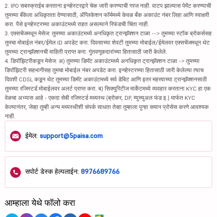
2. IPO सबस्क्राईब करताना इन्व्हेस्टरद्वारे चेक जारी करण्याची गरज नाही. वाटप झाल्यास पेमेंट करण्याची
तुमच्या बँकेला अधिकृतता देण्यासाठी, ॲप्लिकेशन फॉर्ममध्ये केवळ बँक अकाउंट नंबर लिहा आणि स्वाक्षरी
करा. पैसे इन्व्हेस्टरच्या अकाउंटमध्ये राहत असल्याने रिफंडची चिंता नाही.
3. एक्सचेंजमधून मेसेज: तुमच्या अकाउंटमध्ये अनधिकृत ट्रान्झॅक्शन टाळा --> तुमच्या स्टॉक ब्रोकर्ससह
तुमचा मोबाईल नंबर/ईमेल ID अपडेट करा. दिवसाच्या शेवटी तुमच्या मोबाईल/ईमेलवर एक्सचेंजमधून थेट
तुमच्या ट्रान्झॅक्शनची माहिती प्राप्त करा. गुंतवणूकदारांच्या हितासाठी जारी केलेले.
4. डिपॉझिटरीकडून मेसेज: अ) तुमच्या डिमॅट अकाउंटमध्ये अनधिकृत ट्रान्झॅक्शन टाळा -> तुमच्या
डिपॉझिटरी सहभागीसह तुमचा मोबाईल नंबर अपडेट करा. इन्व्हेस्टरच्या हितासाठी जारी केलेल्या त्याच
दिवशी CDSL कडून थेट तुमच्या डिमॅट अकाउंटमध्ये सर्व डेबिट आणि इतर महत्त्वाच्या ट्रान्झॅक्शनसाठी
तुमच्या रजिस्टर्ड मोबाईलवर अलर्ट प्राप्त करा. ब) सिक्युरिटीज मार्केटमध्ये व्यवहार करताना KYC हा एक
वेळचा अभ्यास आहे - एकदा सेबी रजिस्टर्ड मध्यस्थ (ब्रोकर, DP, म्युच्युअल फंड इ.) मार्फत KYC
केल्यानंतर, जेव्हा तुम्ही अन्य मध्यस्थीशी संपर्क साधता तेव्हा तुम्हाला पुन्हा समान प्रोसेस करणे आवश्यक
नाही.
ईमेल:
support@5paisa.com
सपोर्ट डेस्क हेल्पलाईन:
8976689766
आम्हाला येथे फॉलो करा