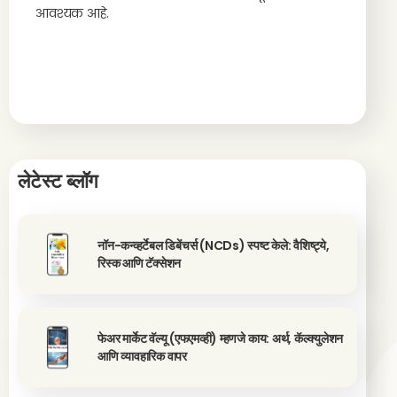
आवश्यक आहे.
लेटेस्ट ब्लॉग
नॉन-कन्व्हर्टेबल डिबेंचर्स (NCDs) स्पष्ट केले: वैशिष्ट्ये,
रिस्क आणि टॅक्सेशन
फेअर मार्केट वॅल्यू (एफएमव्ही) म्हणजे काय: अर्थ, कॅल्क्युलेशन
आणि व्यावहारिक वापर