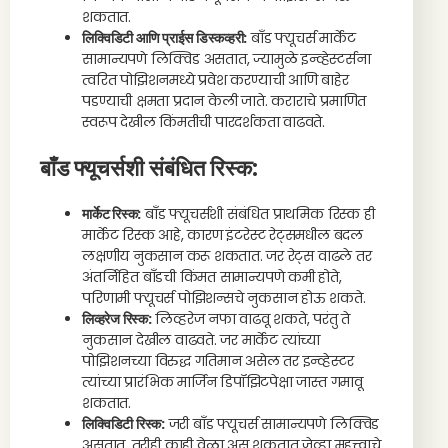
शकतात.
लिक्विडिटी आणि प्राईस डिस्कव्हरी:
बाँड फ्यूचर्स मार्केट
सामान्यपणे लिक्विड असतात, ज्यामुळे इन्व्हेस्टर्सना
त्वरित पोझिशनमध्ये प्रवेश करण्याची आणि बाहेर
पडण्याची क्षमता प्रदान केली जाते. कराराचे प्रमाणित
स्वरूप देखील किंमतीची पारदर्शकता वाढवते.
बाँड फ्यूचर्सशी संबंधित रिस्क:
मार्केट रिस्क:
बाँड फ्यूचर्सशी संबंधित प्राथमिक रिस्क ही
मार्केट रिस्क आहे, कारण इंटरेस्ट रेट्समधील बदल
लक्षणीय नुकसान करू शकतात. जर रेट्स वाढले तर
अंतर्निहित बाँडची किंमत सामान्यपणे कमी होते,
परिणामी फ्यूचर्स पोझिशन्सचे नुकसान होऊ शकते.
लिव्हरेज रिस्क:
लिव्हरेज नफा वाढवू शकते, परंतु ते
नुकसान देखील वाढवते. जर मार्केट त्यांच्या
पोझिशनच्या विरुद्ध गतिमान असेल तर इन्व्हेस्टर
त्यांच्या प्रारंभिक मार्जिन डिपॉझिटपेक्षा जास्त गमावू
शकतात.
लिक्विडिटी रिस्क:
जरी बाँड फ्यूचर्स सामान्यपणे लिक्विड
असतात, तरीही काही वेळा असू शकतात जेव्हा महत्त्वाचे