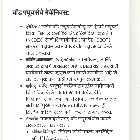
बाँड फ्यूचर्सचे मेकॅनिक्स:
ट्रेडिंग:
भारतीय बाँड फ्यूचर्ससाठी यू.एस. ट्रेझरी फ्यूचर्स
किंवा नॅशनल कमोडिटी अँड डेरिव्हेटिव्ह एक्सचेंज
(NCDEX) साठी शिकागो बोर्ड ऑफ ट्रेड (CBOT)
सारख्या फ्यूचर्स एक्सचेंजवर बाँड फ्यूचर्स ट्रेड केले
जाऊ शकतात.
मार्जिन आवश्यकता:
इन्व्हेस्टर्सना एक्सचेंजसह मार्जिन
अकाउंट राखणे आवश्यक आहे. यामध्ये करार मूल्याची
टक्केवारी तारण म्हणून जमा करणे समाविष्ट आहे, जे
संभाव्य नुकसानासाठी हमी म्हणून काम करते.
मार्क-टू-मार्केट:
फ्यूचर्स काँट्रॅक्ट्स दररोज मार्केटमध्ये
चिन्हांकित केले जातात, म्हणजे प्रत्येक ट्रेडिंग
दिवसाच्या शेवटी नफा आणि तोटा सेटल केले जातात.
सर्व पार्टी पुरेसे तारण ठेवल्याची खात्री करून ही
सिस्टीम क्रेडिट रिस्क मॅनेज करण्यास मदत करते.
सेटलमेंट:
कालबाह्यतेनंतर, बाँड फ्यूचर्स दोन प्रकारे
सेटल केले जाऊ शकतात:
भौतिक डिलिव्हरी:
विक्रेता खरेदीदाराला अंतर्निहित
बाँड डिलिव्हर करतो.