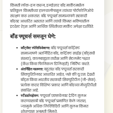
किंमती लॉक-इन करून, इन्व्हेस्टर बाँड मार्केटमधील
प्रतिकूल किंमतीच्या हालचालीपासून त्यांच्या पोर्टफोलिओचे
संरक्षण करू शकतात. बाँड फ्यूचर्स सामान्यपणे सरकारी
बाँडवर आधारित असतात आणि त्यांची किंमत भविष्यातील
इंटरेस्ट रेट्स आणि आर्थिक स्थितीच्या मार्केट अपेक्षा दर्शविते.
बाँड फ्यूचर्स समजून घेणे:
काँट्रॅक्ट स्पेसिफिकेशन्स:
बाँड फ्यूचर्स काँट्रॅक्ट
सामान्यपणे अंतर्निहित बाँड, काँट्रॅक्ट साईझ (बाँड्सची
संख्या), कालबाह्यता तारीख आणि सेटलमेंट पद्धत
(कॅश किंवा फिजिकल डिलिव्हरी) निर्दिष्ट करते.
अंतर्निहित मालमत्ता:
बहुतांश बाँड फ्यूचर्स सरकारी
सिक्युरिटीजवर आधारित आहेत, जसे की यू.एस. ट्रेझरी
बाँड्स किंवा भारतीय सरकारी सिक्युरिटीज (जी-सेक).
प्रत्येक करार विशिष्ट प्रकार आणि बाँडच्या मॅच्युरिटीशी
संबंधित आहे.
स्टँडर्डायझेशन:
फ्यूचर्स एक्सचेंजवर ट्रेडिंग सुलभ
करण्यासाठी बाँड फ्यूचर्स प्रमाणित केले जातात,
ज्यामुळे अधिक लिक्विडिटी आणि सुलभ किंमत
शोधण्यास अनुमती मिळते.