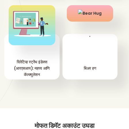
'
'
रिलेटिव्ह स्ट्रेंथ इंडेक्स
(आरएसआय): महत्त्व आणि
बिअर हग
कॅल्क्युलेशन
मोफत डिमॅट अकाउंट उघडा