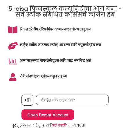
5Paisa फिनस्कूल कम्युनिटीचा भाग बना -
सर्व स्टॉक संबंधित कोर्सेसचे लर्निंग हब
रिअल ट्रेडिंग प्लॅटफॉर्मवर अभ्यासक्रम धोरण लागू करा
लाईव्ह मार्केट डाटासह स्टॉक, ऑप्शन्स आणि फ्यूचर्स ट्रेड करा
अभ्यासक्रमात वापरलेले टूल्स आणि चार्ट समाविष्ट आहे
सेबी नोंदणीकृत ब्रोकरकडून सहाय्य
मोबाईल नंबर, आवश्यक
+91
पुढे सुरू ठेवण्याद्वारे, तुम्ही सर्व
अटी व शर्ती*
मान्य करता