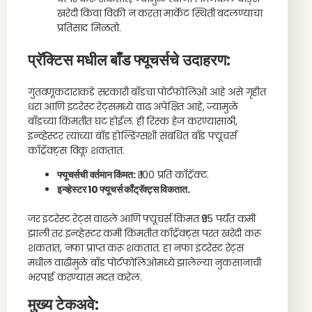
खरेदी किंवा विक्री न करता मार्केट स्थिती बदलण्याचा
प्रतिसाद मिळतो.
प्रॅक्टिस मधील बाँड फ्यूचर्सचे उदाहरण:
गुंतवणूकदाराकडे सरकारी बाँडचा पोर्टफोलिओ आहे असे गृहीत
धरा आणि इंटरेस्ट रेट्समध्ये वाढ अपेक्षित आहे, ज्यामुळे
बाँडच्या किंमतीत घट होईल. ही रिस्क हेज करण्यासाठी,
इन्व्हेस्टर त्यांच्या बाँड होल्डिंग्सशी संबंधित बाँड फ्यूचर्स
काँट्रॅक्ट्स विकू शकतात.
फ्यूचर्सची वर्तमान किंमत:
₹ 100 प्रति काँट्रॅक्ट.
इन्व्हेस्टर 10 फ्यूचर्स काँट्रॅक्ट्स विकतात.
जर इंटरेस्ट रेट्स वाढले आणि फ्यूचर्स किंमत ₹95 पर्यंत कमी
झाली तर इन्व्हेस्टर कमी किंमतीत काँट्रॅक्ट्स परत खरेदी करू
शकतात, नफा प्राप्त करू शकतात. हा नफा इंटरेस्ट रेट्स
मधील वाढीमुळे बाँड पोर्टफोलिओमध्ये झालेल्या नुकसानाची
भरपाई करण्यास मदत करेल.
मुख्य टेकअवे: