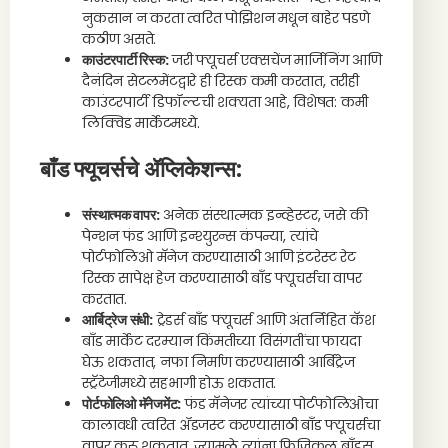
नुकसान न करता त्वरित पोझिशन मधून बाहेर पडणे
कठीण असते.
काउंटरपार्टी रिस्क:
जरी फ्यूचर्स एक्सचेंज मार्जिनिंग आणि
दैनंदिन सेटलमेंटद्वारे ही रिस्क कमी करतात, तरीही
काउंटरपार्टी डिफॉल्टची शक्यता आहे, विशेषत: कमी
लिक्विड मार्केटमध्ये.
बाँड फ्यूचर्सचे ॲप्लिकेशन्स:
संस्थात्मक वापर:
अनेक संस्थात्मक इन्व्हेस्टर, जसे की
पेन्शन फंड आणि इन्श्युरन्स कंपन्या, त्यांचे
पोर्टफोलिओ मॅनेज करण्यासाठी आणि इंटरेस्ट रेट
रिस्क सापेक्ष हेज करण्यासाठी बाँड फ्यूचर्सचा वापर
करतात.
आर्बिट्रेज संधी:
ट्रेडर्स बाँड फ्यूचर्स आणि अंतर्निहित कॅश
बाँड मार्केट दरम्यान किंमतीच्या विसंगतींचा फायदा
घेऊ शकतात, नफा निर्माण करण्यासाठी आर्बिट्रेज
स्ट्रॅटेजीमध्ये सहभागी होऊ शकतात.
पोर्टफोलिओ मॅनेजमेंट:
फंड मॅनेजर त्यांच्या पोर्टफोलिओचा
कालावधी त्वरित ॲडजस्ट करण्यासाठी बाँड फ्यूचर्सचा
वापर करू शकतात, ज्यामुळे त्यांना फिजिकल बाँड्स