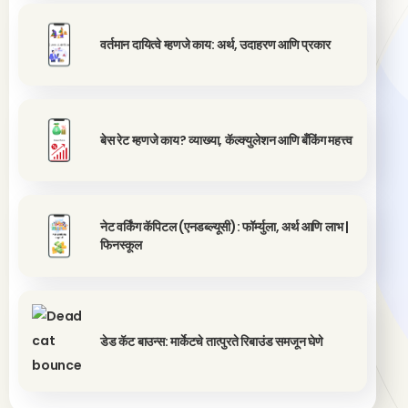
वर्तमान दायित्वे म्हणजे काय: अर्थ, उदाहरण आणि प्रकार
बेस रेट म्हणजे काय? व्याख्या, कॅल्क्युलेशन आणि बँकिंग महत्त्व
नेट वर्किंग कॅपिटल (एनडब्ल्यूसी): फॉर्म्युला, अर्थ आणि लाभ |
फिनस्कूल
डेड कॅट बाउन्स: मार्केटचे तात्पुरते रिबाउंड समजून घेणे