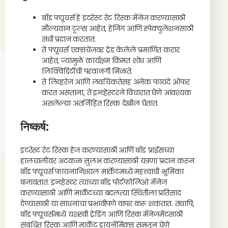
बाँड फ्यूचर्स हे इंटरेस्ट रेट रिस्क मॅनेज करण्यासाठी
मौल्यवान टूल्स आहेत, हेजिंग आणि स्पेक्युलेशनसाठी
संधी प्रदान करतात.
ते फ्यूचर्स एक्सचेंजवर ट्रेड केलेले प्रमाणित करार
आहेत, ज्यामुळे कार्यक्षम किंमत शोध आणि
लिक्विडिटीची परवानगी मिळते.
ते लिव्हरेज आणि लवचिकतेसह अनेक फायदे ऑफर
करत असताना, ते इन्व्हेस्टरने विचारात घेणे आवश्यक
असलेल्या अंतर्निहित रिस्क देखील घेतात.
निष्कर्ष:
इंटरेस्ट रेट रिस्क हेज करण्यासाठी आणि बाँड प्राईसच्या
हालचालींवर अटकळ सुलभ करण्यासाठी यंत्रणा प्रदान करून
बाँड फ्यूचर्स फायनान्शियल मार्केटमध्ये महत्त्वाची भूमिका
बजावतात. इन्व्हेस्टर त्यांच्या बाँड पोर्टफोलिओ मॅनेज
करण्यासाठी आणि मार्केटच्या बदलत्या स्थितीला प्रतिसाद
देण्यासाठी या साधनांचा प्रभावीपणे वापर करू शकतात. तथापि,
बाँड फ्यूचर्समध्ये यशस्वी ट्रेडिंग आणि रिस्क मॅनेजमेंटसाठी
संबंधित रिस्क आणि मार्केट डायनॅमिक्स समजून घेणे