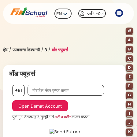
लॉग-इन
EN
#
A
B
होम
/
फायनान्स डिक्शनरी
/
B
/
बाँड फ्यूचर्स
C
D
बाँड फ्यूचर्स
E
F
मोबाईल नंबर, आवश्यक
+91
G
H
I
पुढे सुरू ठेवण्याद्वारे, तुम्ही सर्व
अटी व शर्ती*
मान्य करता
J
K