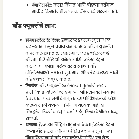
कॅश सेटलमेंट:
करार किंमत आणि बाँडच्या वर्तमान
मार्केट किंमतीमधील फरक कॅशमध्ये भरला जातो.
बाँड फ्यूचर्सचे लाभ:
हेजिंग इंटरेस्ट रेट रिस्क:
इन्व्हेस्टर इंटरेस्ट रेट्समधील
चढ-उतारांपासून बचाव करण्यासाठी बाँड फ्यूचर्सचा
वापर करू शकतात. उदाहरणार्थ, जर इन्व्हेस्टरकडे
बाँडचा पोर्टफोलिओ असेल आणि इंटरेस्ट रेट्स
वाढण्याची अपेक्षा असेल तर ते त्यांच्या बाँड
होल्डिंग्समध्ये संभाव्य नुकसान ऑफसेट करण्यासाठी
बाँड फ्यूचर्स विकू शकतात.
लिव्हरेज:
बाँड फ्यूचर्स इन्व्हेस्टरना तुलनेने लहान
प्रारंभिक इन्व्हेस्टमेंटसह मोठ्या पोझिशनवर नियंत्रण
ठेवण्याची परवानगी देतात, कारण पोझिशनमध्ये प्रवेश
करण्यासाठी केवळ मार्जिन आवश्यक आहे. हा
लिव्हरेज रिटर्न वाढवू शकतो परंतु रिस्क देखील वाढवू
शकतो.
अटकळ:
ट्रेडर अंतर्निहित बाँड्स न ठेवता इंटरेस्ट रेट्स
किंवा बाँड प्राईस मधील अपेक्षित बदलांपासून नफा
मिळविण्यासाठी बाँड फ्यूचर्समध्ये पोझिशन्स घेऊ