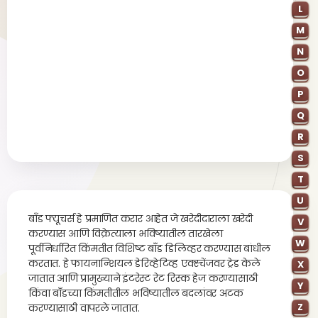
L
M
N
O
P
Q
R
S
T
U
बाँड फ्यूचर्स हे प्रमाणित करार आहेत जे खरेदीदाराला खरेदी
V
करण्यास आणि विक्रेत्याला भविष्यातील तारखेला
W
पूर्वनिर्धारित किंमतीत विशिष्ट बाँड डिलिव्हर करण्यास बांधील
करतात. हे फायनान्शियल डेरिव्हेटिव्ह एक्स्चेंजवर ट्रेड केले
X
जातात आणि प्रामुख्याने इंटरेस्ट रेट रिस्क हेज करण्यासाठी
Y
किंवा बाँडच्या किंमतीतील भविष्यातील बदलांवर अटक
Z
करण्यासाठी वापरले जातात.