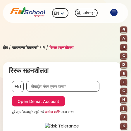
लॉग-इन
EN
#
A
B
होम
/
फायनान्स डिक्शनरी
/
R
/
रिस्क सहनशीलता
C
D
रिस्क सहनशीलता
E
F
मोबाईल नंबर, आवश्यक
+91
G
H
I
पुढे सुरू ठेवण्याद्वारे, तुम्ही सर्व
अटी व शर्ती*
मान्य करता
J
K