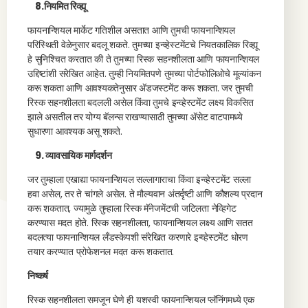
8.नियमित रिव्ह्यू
फायनान्शियल मार्केट गतिशील असतात आणि तुमची फायनान्शियल
परिस्थिती वेळेनुसार बदलू शकते. तुमच्या इन्व्हेस्टमेंटचे नियतकालिक रिव्ह्यू
हे सुनिश्चित करतात की ते तुमच्या रिस्क सहनशीलता आणि फायनान्शियल
उद्दिष्टांशी संरेखित आहेत. तुम्ही नियमितपणे तुमच्या पोर्टफोलिओचे मूल्यांकन
करू शकता आणि आवश्यकतेनुसार ॲडजस्टमेंट करू शकता. जर तुमची
रिस्क सहनशीलता बदलली असेल किंवा तुमचे इन्व्हेस्टमेंट लक्ष्य विकसित
झाले असतील तर योग्य बॅलन्स राखण्यासाठी तुमच्या ॲसेट वाटपामध्ये
सुधारणा आवश्यक असू शकते.
9. व्यावसायिक मार्गदर्शन
जर तुम्हाला एखाद्या फायनान्शियल सल्लागाराचा किंवा इन्व्हेस्टमेंट सल्ला
हवा असेल, तर ते चांगले असेल. ते मौल्यवान अंतर्दृष्टी आणि कौशल्य प्रदान
करू शकतात, ज्यामुळे तुम्हाला रिस्क मॅनेजमेंटची जटिलता नेव्हिगेट
करण्यास मदत होते. रिस्क सहनशीलता, फायनान्शियल लक्ष्य आणि सतत
बदलत्या फायनान्शियल लँडस्केपशी संरेखित करणारे इन्व्हेस्टमेंट धोरण
तयार करण्यात प्रोफेशनल मदत करू शकतात.
निष्कर्ष
रिस्क सहनशीलता समजून घेणे ही यशस्वी फायनान्शियल प्लॅनिंगमध्ये एक