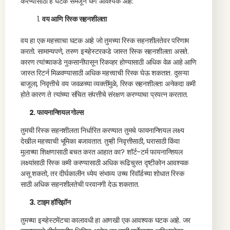
करण्यासाठी हे घटक समजून घेणे आवश्यक आहे:
वय आणि रिस्क सहनशीलता
वय हा एक महत्त्वाचा घटक आहे जो तुमच्या रिस्क सहनशीलतेवर परिणाम
करतो. सामान्यपणे, तरुण इन्व्हेस्टरकडे जास्त रिस्क सहनशीलता असते.
कारण त्यांच्याकडे नुकसानीपासून रिकव्हर होण्यासाठी अधिक वेळ आहे आणि
जास्त रिटर्न मिळवण्यासाठी अधिक महत्त्वाची रिस्क घेऊ शकतात. दुसऱ्या
बाजूला, निवृत्तीचे वय जवळच्या व्यक्तींमुळे, रिस्क सहनशीलता अनेकदा कमी
होते कारण ते त्यांच्या संचित संपत्तीचे संरक्षण करण्याचा प्रयत्न करतात.
2. फायनान्शियल गोल्स
तुमची रिस्क सहनशीलता निर्धारित करण्यात तुमचे फायनान्शियल लक्ष्य
देखील महत्त्वाची भूमिका बजावतात. तुम्ही निवृत्तीसाठी, घरासाठी किंवा
मुलाच्या शिक्षणासाठी बचत करत आहात का? शॉर्ट-टर्म फायनान्शियल
लक्ष्यांसाठी रिस्क कमी करण्यासाठी अधिक रूढिचुस्त दृष्टीकोन आवश्यक
असू शकतो, तर दीर्घकालीन ध्येय संभाव्य उच्च रिवॉर्डच्या शोधात रिस्क
साठी अधिक सहनशीलतेची परवानगी देऊ शकतात.
3. टाइम हॉरिझॉन
तुमच्या इन्व्हेस्टमेंटचा कालावधी हा आणखी एक आवश्यक घटक आहे. जर