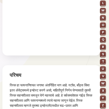
L
M
N
O
P
Q
R
S
T
U
परिचय
V
W
रिस्क हा फायनान्शियल जगाचा अंतर्निहित भाग आहे. स्टॉक, बाँड्स किंवा
इतर ॲसेट्समध्ये इन्व्हेस्ट करणे असो, माहितीपूर्ण निर्णय घेण्यासाठी तुमची
X
रिस्क सहनशीलता समजून घेणे महत्त्वाचे आहे. हे सर्वसमावेशक गाईड रिस्क
Y
सहनशीलता आणि फायनान्समध्ये त्याचे महत्त्व जाणून घेईल. रिस्क
Z
सहनशीलता म्हणजे तुमच्या इन्व्हेस्टमेंटमधील चढ-उतार आणि