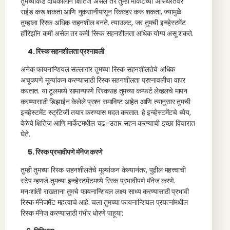
तुमच्याकडे दीर्घकालीन क्षितिज असेल तर तुम्ही मार्केटच्या अस्थिरतेवर
राईड करू शकता आणि नुकसानीपासून रिकव्हर करू शकता, ज्यामुळे
तुम्हाला रिस्क अधिक सहनशील बनते. त्याउलट, जर तुमची इन्व्हेस्टमेंट
हॉरिझॉन कमी असेल तर कमी रिस्क सहनशीलता अधिक योग्य असू शकते.
4. रिस्क सहनशीलता प्रश्नावली
अनेक फायनान्शियल सल्लागार तुमच्या रिस्क सहनशीलतेचे अधिक
अचूकपणे मूल्यांकन करण्यासाठी रिस्क सहनशीलता प्रश्नावलीचा वापर
करतात. या टूलमध्ये सामान्यपणे रिस्कसह तुमच्या कम्फर्ट लेव्हलचे मापन
करण्यासाठी डिझाईन केलेले प्रश्न समाविष्ट आहेत आणि त्यानुसार तुमची
इन्व्हेस्टमेंट स्ट्रॅटेजी तयार करण्यास मदत करतात. हे इन्व्हेस्टमेंटचे ध्येय,
वेळेचे क्षितिज आणि मार्केटमधील चढ-उतार सहन करण्याची इच्छा विचारात
घेते.
5. रिस्क प्रभावीपणे मॅनेज करणे
तुम्ही तुमच्या रिस्क सहनशीलतेचे मूल्यांकन केल्यानंतर, पुढील महत्त्वाची
स्टेप म्हणजे तुमच्या इन्व्हेस्टमेंटमध्ये रिस्क प्रभावीपणे मॅनेज करणे.
मनःशांती राखताना तुमचे फायनान्शियल लक्ष्य साध्य करण्यासाठी प्रभावी
रिस्क मॅनेजमेंट महत्त्वाचे आहे. चला तुमच्या फायनान्शियल प्रयत्नांमधील
रिस्क मॅनेज करण्यासाठी गंभीर धोरणे पाहूया: