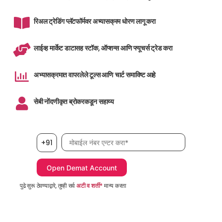
रिअल ट्रेडिंग प्लॅटफॉर्मवर अभ्यासक्रम धोरण लागू करा
लाईव्ह मार्केट डाटासह स्टॉक, ऑप्शन्स आणि फ्यूचर्स ट्रेड करा
अभ्यासक्रमात वापरलेले टूल्स आणि चार्ट समाविष्ट आहे
सेबी नोंदणीकृत ब्रोकरकडून सहाय्य
मोबाईल नंबर, आवश्यक
+91
पुढे सुरू ठेवण्याद्वारे, तुम्ही सर्व
अटी व शर्ती*
मान्य करता