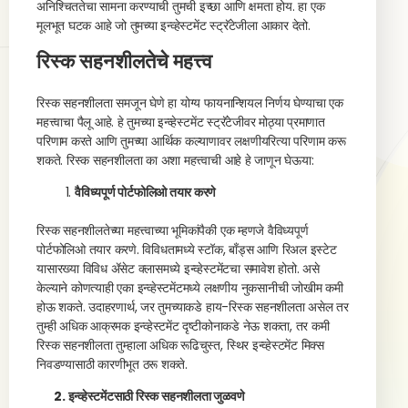
अनिश्चिततेचा सामना करण्याची तुमची इच्छा आणि क्षमता होय. हा एक
मूलभूत घटक आहे जो तुमच्या इन्व्हेस्टमेंट स्ट्रॅटेजीला आकार देतो.
रिस्क सहनशीलतेचे महत्त्व
रिस्क सहनशीलता समजून घेणे हा योग्य फायनान्शियल निर्णय घेण्याचा एक
महत्त्वाचा पैलू आहे. हे तुमच्या इन्व्हेस्टमेंट स्ट्रॅटेजीवर मोठ्या प्रमाणात
परिणाम करते आणि तुमच्या आर्थिक कल्याणावर लक्षणीयरित्या परिणाम करू
शकते. रिस्क सहनशीलता का अशा महत्त्वाची आहे हे जाणून घेऊया:
वैविध्यपूर्ण पोर्टफोलिओ तयार करणे
रिस्क सहनशीलतेच्या महत्त्वाच्या भूमिकांपैकी एक म्हणजे वैविध्यपूर्ण
पोर्टफोलिओ तयार करणे. विविधतामध्ये स्टॉक, बाँड्स आणि रिअल इस्टेट
यासारख्या विविध ॲसेट क्लासमध्ये इन्व्हेस्टमेंटचा समावेश होतो. असे
केल्याने कोणत्याही एका इन्व्हेस्टमेंटमध्ये लक्षणीय नुकसानीची जोखीम कमी
होऊ शकते. उदाहरणार्थ, जर तुमच्याकडे हाय-रिस्क सहनशीलता असेल तर
तुम्ही अधिक आक्रमक इन्व्हेस्टमेंट दृष्टीकोनाकडे नेऊ शकता, तर कमी
रिस्क सहनशीलता तुम्हाला अधिक रूढिचुस्त, स्थिर इन्व्हेस्टमेंट मिक्स
निवडण्यासाठी कारणीभूत ठरू शकते.
2. इन्व्हेस्टमेंटसाठी रिस्क सहनशीलता जुळवणे