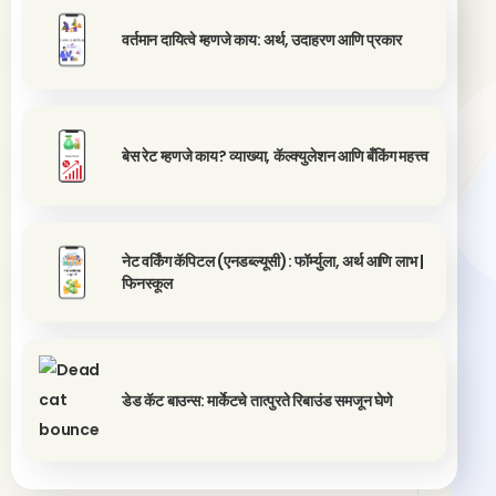
वर्तमान दायित्वे म्हणजे काय: अर्थ, उदाहरण आणि प्रकार
बेस रेट म्हणजे काय? व्याख्या, कॅल्क्युलेशन आणि बँकिंग महत्त्व
नेट वर्किंग कॅपिटल (एनडब्ल्यूसी): फॉर्म्युला, अर्थ आणि लाभ |
फिनस्कूल
डेड कॅट बाउन्स: मार्केटचे तात्पुरते रिबाउंड समजून घेणे