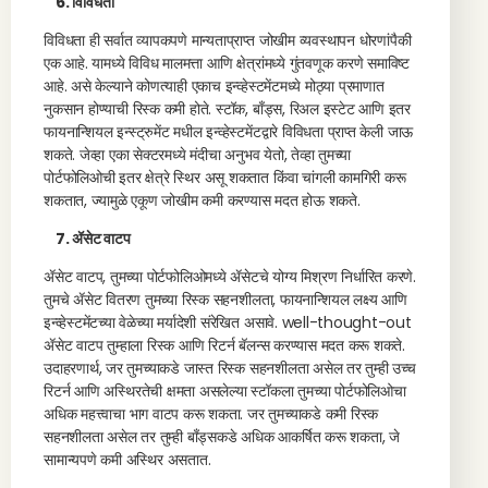
6. विविधता
विविधता ही सर्वात व्यापकपणे मान्यताप्राप्त जोखीम व्यवस्थापन धोरणांपैकी
एक आहे. यामध्ये विविध मालमत्ता आणि क्षेत्रांमध्ये गुंतवणूक करणे समाविष्ट
आहे. असे केल्याने कोणत्याही एकाच इन्व्हेस्टमेंटमध्ये मोठ्या प्रमाणात
नुकसान होण्याची रिस्क कमी होते. स्टॉक, बाँड्स, रिअल इस्टेट आणि इतर
फायनान्शियल इन्स्ट्रुमेंट मधील इन्व्हेस्टमेंटद्वारे विविधता प्राप्त केली जाऊ
शकते. जेव्हा एका सेक्टरमध्ये मंदीचा अनुभव येतो, तेव्हा तुमच्या
पोर्टफोलिओची इतर क्षेत्रे स्थिर असू शकतात किंवा चांगली कामगिरी करू
शकतात, ज्यामुळे एकूण जोखीम कमी करण्यास मदत होऊ शकते.
7. ॲसेट वाटप
ॲसेट वाटप, तुमच्या पोर्टफोलिओमध्ये ॲसेटचे योग्य मिश्रण निर्धारित करणे.
तुमचे ॲसेट वितरण तुमच्या रिस्क सहनशीलता, फायनान्शियल लक्ष्य आणि
इन्व्हेस्टमेंटच्या वेळेच्या मर्यादेशी संरेखित असावे. well-thought-out
ॲसेट वाटप तुम्हाला रिस्क आणि रिटर्न बॅलन्स करण्यास मदत करू शकते.
उदाहरणार्थ, जर तुमच्याकडे जास्त रिस्क सहनशीलता असेल तर तुम्ही उच्च
रिटर्न आणि अस्थिरतेची क्षमता असलेल्या स्टॉकला तुमच्या पोर्टफोलिओचा
अधिक महत्त्वाचा भाग वाटप करू शकता. जर तुमच्याकडे कमी रिस्क
सहनशीलता असेल तर तुम्ही बाँड्सकडे अधिक आकर्षित करू शकता, जे
सामान्यपणे कमी अस्थिर असतात.