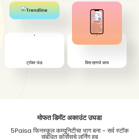
'
'
ट्रॅकर फंड
विमा म्हणजे काय
मोफत डिमॅट अकाउंट उघडा
5Paisa फिनस्कूल कम्युनिटीचा भाग बना - सर्व स्टॉक
संबंधित कोर्सेसचे लर्निंग हब