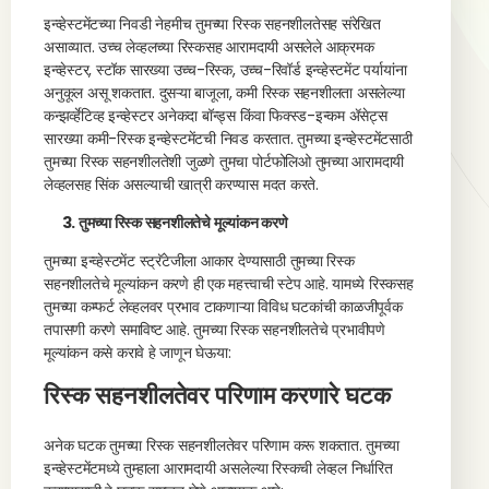
इन्व्हेस्टमेंटच्या निवडी नेहमीच तुमच्या रिस्क सहनशीलतेसह संरेखित
असाव्यात. उच्च लेव्हलच्या रिस्कसह आरामदायी असलेले आक्रमक
इन्व्हेस्टर, स्टॉक सारख्या उच्च-रिस्क, उच्च-रिवॉर्ड इन्व्हेस्टमेंट पर्यायांना
अनुकूल असू शकतात. दुसऱ्या बाजूला, कमी रिस्क सहनशीलता असलेल्या
कन्झर्व्हेटिव्ह इन्व्हेस्टर अनेकदा बॉन्ड्स किंवा फिक्स्ड-इन्कम ॲसेट्स
सारख्या कमी-रिस्क इन्व्हेस्टमेंटची निवड करतात. तुमच्या इन्व्हेस्टमेंटसाठी
तुमच्या रिस्क सहनशीलतेशी जुळणे तुमचा पोर्टफोलिओ तुमच्या आरामदायी
लेव्हलसह सिंक असल्याची खात्री करण्यास मदत करते.
3. तुमच्या रिस्क सहनशीलतेचे मूल्यांकन करणे
तुमच्या इन्व्हेस्टमेंट स्ट्रॅटेजीला आकार देण्यासाठी तुमच्या रिस्क
सहनशीलतेचे मूल्यांकन करणे ही एक महत्त्वाची स्टेप आहे. यामध्ये रिस्कसह
तुमच्या कम्फर्ट लेव्हलवर प्रभाव टाकणाऱ्या विविध घटकांची काळजीपूर्वक
तपासणी करणे समाविष्ट आहे. तुमच्या रिस्क सहनशीलतेचे प्रभावीपणे
मूल्यांकन कसे करावे हे जाणून घेऊया:
रिस्क सहनशीलतेवर परिणाम करणारे घटक
अनेक घटक तुमच्या रिस्क सहनशीलतेवर परिणाम करू शकतात. तुमच्या
इन्व्हेस्टमेंटमध्ये तुम्हाला आरामदायी असलेल्या रिस्कची लेव्हल निर्धारित