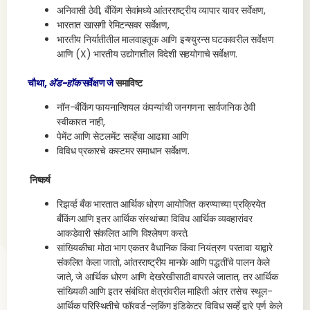
अनिवासी ठेवी, बँकिंग सेवांमध्ये आंतरराष्ट्रीय व्यापार यावर सर्वेक्षण,
भारतात खासगी रेमिटन्सवर सर्वेक्षण,
भारतीय निर्यातीतील मालवाहतूक आणि इन्श्युरन्स घटकावरील सर्वेक्षण
आणि (X) भारतीय उद्योगातील विदेशी सहयोगाचे सर्वेक्षण.
चौथा,
ॲड-हॉक
सर्वेक्षण जे
समाविष्ट
नॉन-बँकिंग फायनान्शियल कंपन्यांची जनगणना सार्वजनिक ठेवी
स्वीकारत नाही,
पेमेंट आणि सेटलमेंट सर्व्हेचा आढावा आणि
विविध प्रकारचे कस्टमर समाधान सर्वेक्षण.
निष्कर्ष
रिझर्व्ह बँक भारतात आर्थिक धोरण आयोजित करण्याच्या प्रक्रियेत
बँकिंग आणि इतर आर्थिक संस्थांच्या विविध आर्थिक व्यवहारांवर
आकडेवारी संकलित आणि विश्लेषण करते.
सांख्यिकीचा मोठा भाग एकतर वैधानिक किंवा नियंत्रण परतावा याद्वारे
संकलित केला जातो, आंतरराष्ट्रीय मानके आणि पद्धतींचे पालन केले
जाते, जे आर्थिक धोरण आणि देखरेखीसाठी वापरले जातात, तर आर्थिक
सांख्यिकी आणि इतर संबंधित क्षेत्रांवरील माहिती अंतर तसेच स्थूल-
आर्थिक परिस्थितीचे फॉरवर्ड-लुकिंग इंडिकेटर विविध सर्व्हे द्वारे पूर्ण केले