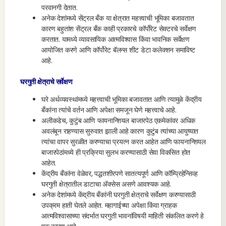
परवानगी देतात.
अनेक देशांमध्ये सेंट्रल बँक या क्षेत्रात महत्त्वाची भूमिका बजावतात
कारण बहुतांश सेंट्रल बँक काही प्रकारचे कॉर्पोरेट सेक्टरचे सर्वेक्षण
करतात. यामध्ये व्यावसायिक आत्मविश्वास किंवा भावनिक सर्वेक्षण
आयोजित करणे आणि कॉर्पोरेट बॅलन्स शीट डेटा कलेक्शन समाविष्ट
आहे.
घरगुती क्षेत्राचे सर्वेक्षण
घरे अर्थव्यवस्थांमध्ये महत्त्वाची भूमिका बजावतात आणि त्यामुळे केंद्रीय
बँकांना त्यांचे वर्तन आणि अपेक्षा समजून घेणे महत्त्वाचे आहे.
अलीकडेच, कुटुंब आणि फायनान्शियल बाजारपेठ एकमेकांवर अधिक
अवलंबून राहण्यास सुरुवात झाली आहे कारण कुटुंब त्यांच्या आयुष्यात
त्यांचा वापर सुरळीत करण्याचा प्रयत्न करत आहेत आणि फायनान्शियल
बाजारपेठांमध्ये ही प्रक्रिया सुलभ करण्यासाठी सेवा विकसित होत
आहेत.
केंद्रीय बँकांना वेळेवर, पद्धतशीरपणे सातत्यपूर्ण आणि कॉम्प्रिहेन्सिव्ह
घरगुती क्षेत्रातील डाटाचा ॲक्सेस असणे आवश्यक आहे.
अनेक देशांमध्ये केंद्रीय बँकांनी घरगुती क्षेत्राचे सर्वेक्षण करण्यासाठी
उपक्रम हाती घेतले आहेत. महागाईच्या अपेक्षा किंवा ग्राहक
आत्मविश्वासाच्या संदर्भात घरगुती भावनांविषयी माहिती संकलित करणे हे