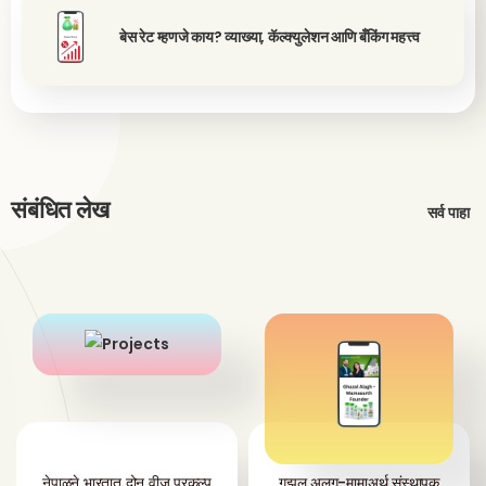
बेस रेट म्हणजे काय? व्याख्या, कॅल्क्युलेशन आणि बँकिंग महत्त्व
संबंधित लेख
सर्व पाहा
नेपाळने भारतात दोन वीज प्रकल्प
गझल अलग-मामाअर्थ संस्थापक