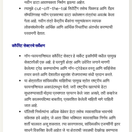
नवीन डाटा आवश्यकता निर्माण झाल्या आहेत.
त्यामुळे cut-off-the-tail रिपोर्टिंग तसेच फिक्स्ड आणि रँडम
सॅम्पलिंगसह नवीन प्रकारच्या डाटा कलेक्शन तंत्रांचा अवलंब केला
गेला आहे. नवीन तंत्रे केंद्रीय बँकांना नमुन्यांवरून व्यापक
लोकसंख्येपर्यंत आर्थिक आणि आर्थिक स्थितींचा अंतर्भाव करण्याची
परवानगी देतात.
कॉर्पोरेट सेक्टरचे सर्वेक्षण
नॉन-फायनान्शियल कॉर्पोरेट सेक्टर हे मार्केट इकॉनॉमी मधील प्रमुख
सेक्टरपैकी एक आहे. हे घरगुती क्षेत्र आणि उर्वरित जगाने मागणी
केलेल्या ट्रेड करण्यायोग्य आणि नॉन-ट्रेडेबल वस्तू आणि सर्व्हिसेस
तयार करते आणि देशातील बहुतांश रोजगाराच्या संधी प्रदान करते.
या क्षेत्रातील सांख्यिकीय माहितीचा प्रमुख स्रोत राष्ट्रीय आणि
फायनान्शियल अकाउंटमधून येतो. जरी राष्ट्रीय खात्यांचे डेटा
सुधारण्यासाठी मोठ्या प्रमाणात प्रयत्न केले जात असले, तरी कव्हरेज
आणि कालमर्यादेच्या बाबतीत, प्रकाशित केलेली माहिती मागे पाहिली
जात आहे.
पॉलिसी निर्मात्यांना अधिक वेळेवर डेटा तसेच व्यावसायिक भावनांचे
संकेतक हवे आहेत, जे आता किंवा भविष्यात व्यावसायिक निर्णय आणि
शर्ती चालवत असू शकतात. त्या कारणास्तव, सांख्यिकीय एजन्सींनी इतर
साधने विकसित केली आहेत जे या क्षेत्राची जवळची देखरेख करण्यास