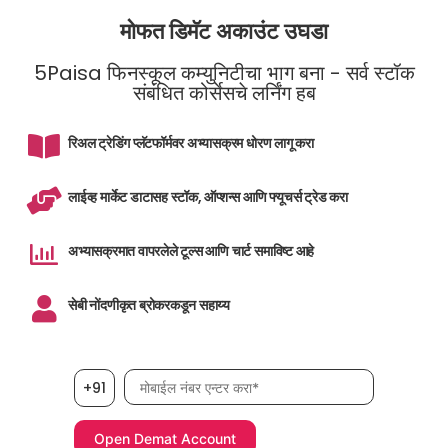
मोफत डिमॅट अकाउंट उघडा
5Paisa फिनस्कूल कम्युनिटीचा भाग बना - सर्व स्टॉक
संबंधित कोर्सेसचे लर्निंग हब
रिअल ट्रेडिंग प्लॅटफॉर्मवर अभ्यासक्रम धोरण लागू करा
लाईव्ह मार्केट डाटासह स्टॉक, ऑप्शन्स आणि फ्यूचर्स ट्रेड करा
अभ्यासक्रमात वापरलेले टूल्स आणि चार्ट समाविष्ट आहे
सेबी नोंदणीकृत ब्रोकरकडून सहाय्य
मोबाईल नंबर, आवश्यक
+91