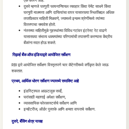
एक कारण आहे.
दुसरे म्हणजे घरगुती फायनान्शियल व्यवहार किंवा पेमेंट साधने किंवा
घरगुती मालमत्ता आणि दायित्वांचा वापर यासारख्या स्थितींबद्दल अधिक
तपशीलवार माहिती मिळवणे, ज्यामध्ये इन्कम श्रेणींमध्ये त्यांच्या
वितरणाचा समावेश होतो.
नंतरच्या माहितीमुळे गृहस्थांच्या विविध गटांवर इंटरेस्ट रेट वाढणे
यासारख्या संभाव्य धक्क्यांच्या परिणामांची तपासणी करण्यास केंद्रीय
बँकांना मदत होऊ शकते.
रिझर्व्ह बँक ऑफ इंडियाद्वारे आयोजित सर्वेक्षण
RBI द्वारे आयोजित सर्वेक्षण विस्तृतपणे चार कॅटेगरीमध्ये वर्गीकृत केले जाऊ
शकतात.
प्रथम, आर्थिक धोरण सर्वेक्षण ज्यामध्ये समाविष्ट आहे
इंडस्ट्रियल आऊटलूक सर्व्हे,
घरांसाठी महागाई अपेक्षा सर्वेक्षण,
व्यावसायिक फोरकास्टर्सचे सर्वेक्षण आणि
इन्व्हेंटरीज, ऑर्डर पुस्तके आणि क्षमता वापराचे सर्वेक्षण.
दुसरे, बँकिंग क्षेत्र यासह