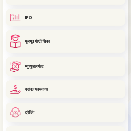
IPO
मूलभूत गोष्टी शिका
म्युच्युअल फंड
पर्सनल फायनान्स
ट्रेडिंग