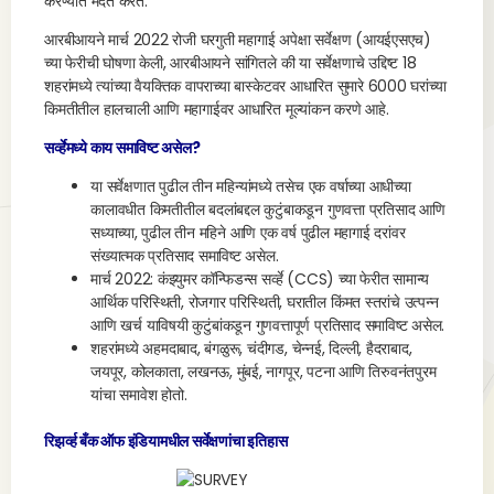
करण्यात मदत करते.
आरबीआयने मार्च 2022 रोजी घरगुती महागाई अपेक्षा सर्वेक्षण (आयईएसएच)
च्या फेरीची घोषणा केली, आरबीआयने सांगितले की या सर्वेक्षणाचे उद्दिष्ट 18
शहरांमध्ये त्यांच्या वैयक्तिक वापराच्या बास्केटवर आधारित सुमारे 6000 घरांच्या
किमतीतील हालचाली आणि महागाईवर आधारित मूल्यांकन करणे आहे.
सर्व्हेमध्ये काय समाविष्ट असेल?
या सर्वेक्षणात पुढील तीन महिन्यांमध्ये तसेच एक वर्षाच्या आधीच्या
कालावधीत किमतीतील बदलांबद्दल कुटुंबाकडून गुणवत्ता प्रतिसाद आणि
सध्याच्या, पुढील तीन महिने आणि एक वर्ष पुढील महागाई दरांवर
संख्यात्मक प्रतिसाद समाविष्ट असेल.
मार्च 2022: कंझ्युमर कॉन्फिडन्स सर्व्हे (CCS) च्या फेरीत सामान्य
आर्थिक परिस्थिती, रोजगार परिस्थिती, घरातील किंमत स्तरांचे उत्पन्न
आणि खर्च याविषयी कुटुंबांकडून गुणवत्तापूर्ण प्रतिसाद समाविष्ट असेल.
शहरांमध्ये अहमदाबाद, बंगळुरू, चंदीगड, चेन्नई, दिल्ली, हैदराबाद,
जयपूर, कोलकाता, लखनऊ, मुंबई, नागपूर, पटना आणि तिरुवनंतपुरम
यांचा समावेश होतो.
रिझर्व्ह बँक ऑफ इंडियामधील सर्वेक्षणांचा इतिहास