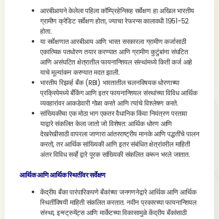
आरबीआयने केलेला पहिला कॉम्प्रिहेन्सिव्ह सर्वेक्षण हा अखिल भारतीय
ग्रामीण क्रेडिट सर्वेक्षण होता, ज्याचा रेफरन्स कालावधी 1951-52
होता.
या सर्वेक्षणात आरबीआय आणि भारत सरकारला ग्रामीण कर्जासाठी
एकात्मिक पतधोरण तयार करण्यात आणि ग्रामीण कुटुंबांना संघटित
आणि असंघटित क्षेत्रातील फायनान्शियल संस्थांमध्ये किती कर्ज आहे
याचे मूल्यांकन करण्यात मदत झाली.
भारतीय रिझर्व्ह बँक (RBI) भारतातील चलनविषयक धोरणाच्या
प्रक्रियेमध्ये बँकिंग आणि इतर फायनान्शियल संस्थांच्या विविध आर्थिक
व्यवहारांवर आकडेवारी गोळा करते आणि त्यांचे विश्लेषण करते.
सांख्यिकीचा एक मोठा भाग एकतर वैधानिक किंवा नियंत्रण परतावा
याद्वारे संकलित केला जातो जो विशेषत: आर्थिक धोरण आणि
देखरेखीसाठी वापरला जाणारा आंतरराष्ट्रीय मानके आणि पद्धतींचे पालन
करतो, तर आर्थिक सांख्यिकी आणि इतर संबंधित क्षेत्रांवरील माहिती
अंतर विविध सर्व्हे द्वारे पूरक सांख्यिकी संकलित करून भरले जातात.
आर्थिक आणि आर्थिक स्थितींवर सर्वेक्षण
केंद्रीय बँका पारंपारिकपणे बँकांच्या जनगणनेद्वारे आर्थिक आणि आर्थिक
स्थितींविषयी माहिती संकलित करतात. नवीन प्रकारच्या फायनान्शियल
संस्था, इन्स्ट्रुमेंट्स आणि मार्केटच्या विकासामुळे केंद्रीय बँकांसाठी