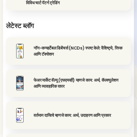
विविध चार्ट पॅटर्न ट्रेडिंग
लेटेस्ट ब्लॉग
नॉन-कन्व्हर्टेबल डिबेंचर्स (NCDs) स्पष्ट केले: वैशिष्ट्ये, रिस्क
आणि टॅक्सेशन
फेअर मार्केट वॅल्यू (एफएमव्ही) म्हणजे काय: अर्थ, कॅल्क्युलेशन
आणि व्यावहारिक वापर
वर्तमान दायित्वे म्हणजे काय: अर्थ, उदाहरण आणि प्रकार