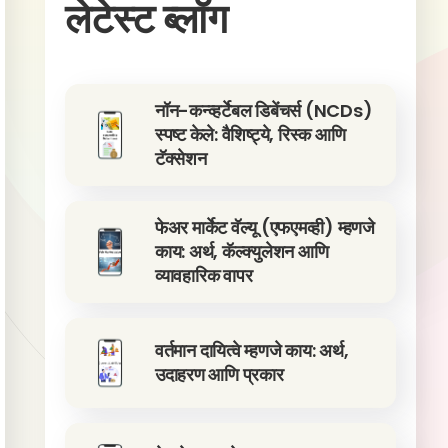
लेटेस्ट ब्लॉग
नॉन-कन्व्हर्टेबल डिबेंचर्स (NCDs)
स्पष्ट केले: वैशिष्ट्ये, रिस्क आणि
टॅक्सेशन
फेअर मार्केट वॅल्यू (एफएमव्ही) म्हणजे
काय: अर्थ, कॅल्क्युलेशन आणि
व्यावहारिक वापर
वर्तमान दायित्वे म्हणजे काय: अर्थ,
उदाहरण आणि प्रकार