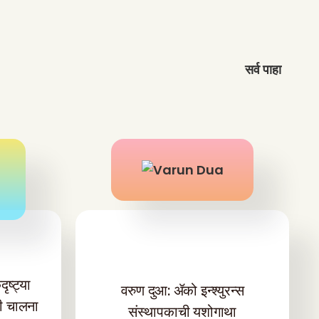
सर्व पाहा
ृष्ट्या
वरुण दुआ: ॲको इन्श्युरन्स
शी चालना
संस्थापकाची यशोगाथा