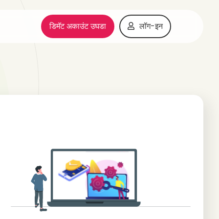
डिमॅट अकाउंट उघडा
लॉग-इन