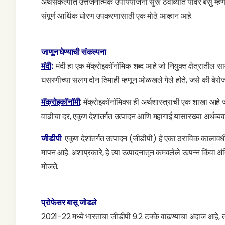
अर्थसंकल्पात उत्तेजनात्मक उपाययोजना सुरू ठेवाव्यात यावर बसु म्ह
संपूर्ण आर्थिक धोरण उपकरणासाठी एक मोठे आव्हान आहे.
जाणून घेण्याची संकल्पना
मंदी
:
मंदी हा एक मॅक्रोइकॉनॉमिक शब्द आहे जो नियुक्त क्षेत्रातील सा
घसरणीच्या सलग दोन तिमाही म्हणून ओळखले गेले होते, जसे की बेरोजगा
मॅक्रोइकॉनॉमी
: मॅक्रोइकॉनॉमिक्स ही अर्थशास्त्राची एक शाखा आहे जी
वाढीचा दर, एकूण देशांतर्गत उत्पादन आणि महागाई यासारख्या अर्थव्यव
जीडीपी
: एकूण देशांतर्गत उत्पादन (जीडीपी) हे एका ठराविक कालावधीत 
मापन आहे. अशाप्रकारे, हे त्या उत्पादनातून कमवलेले उत्पन्न किंवा
मोजते.
प्रोफेसर बासू जोडले
2021-22 मध्ये भारताचा जीडीपी 9.2 टक्के वाढण्याचा अंदाज आहे, तर