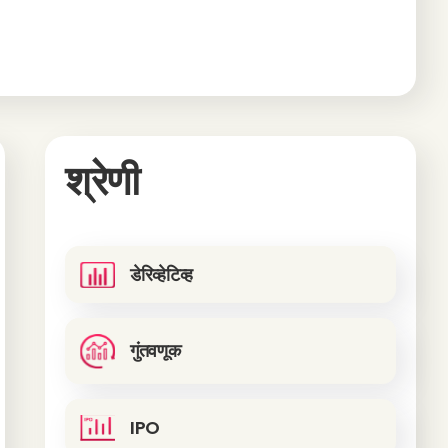
श्रेणी
डेरिव्हेटिव्ह
गुंतवणूक
IPO