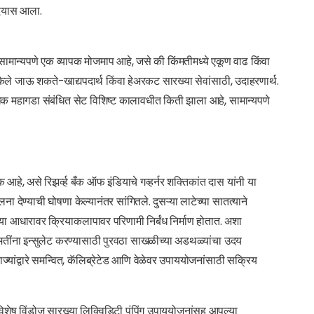
उदयास आला.
 सामान्यपणे एक व्यापक मोजमाप आहे, जसे की किंमतीमध्ये एकूण वाढ किंवा
ट केले जाऊ शकते-खाद्यपदार्थ किंवा हेअरकट सारख्या सेवांसाठी, उदाहरणार्थ.
 अधिक महागडा संबंधित सेट विशिष्ट कालावधीत किती झाला आहे, सामान्यपणे
े, असे रिझर्व्ह बँक ऑफ इंडियाचे गव्हर्नर शक्तिकांत दास यांनी या
ना देण्याची घोषणा केल्यानंतर सांगितले. दुसऱ्या लाटेच्या सातत्याने
ताच्या आधारावर क्रियाकलापावर परिणामी निर्बंध निर्माण होतात. अशा
किंमतींना इन्सुलेट करण्यासाठी पुरवठा साखळीच्या अडथळ्यांचा उदय
ज्यांद्वारे समन्वित, कॅलिब्रेटेड आणि वेळेवर उपाययोजनांसाठी सक्रिय
ी विशेष विंडोज सारख्या लिक्विडिटी पंपिंग उपाययोजनांसह आपल्या