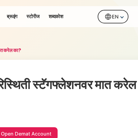
ब्रूइंग
स्टोरीज
शब्दकोश
EN
मात करेल का?
िस्थिती स्टॅगफ्लेशनवर मात करेल