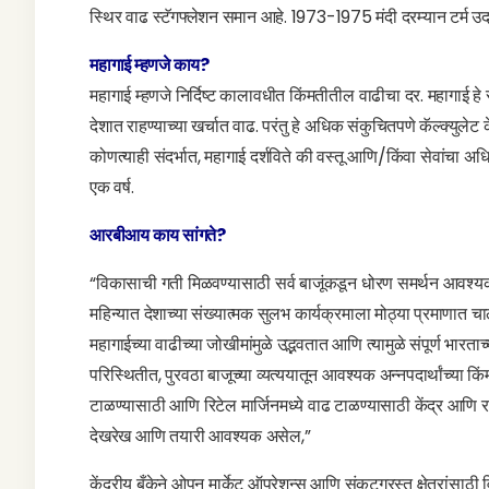
स्थिर वाढ स्टॅगफ्लेशन समान आहे. 1973-1975 मंदी दरम्यान टर्म 
महागाई म्हणजे काय?
महागाई म्हणजे निर्दिष्ट कालावधीत किंमतीतील वाढीचा दर. महागाई हे
देशात राहण्याच्या खर्चात वाढ. परंतु हे अधिक संकुचितपणे कॅल्क्युले
कोणत्याही संदर्भात, महागाई दर्शविते की वस्तू आणि/किंवा सेवांचा
एक वर्ष.
आरबीआय काय सांगते?
“विकासाची गती मिळवण्यासाठी सर्व बाजूंकडून धोरण समर्थन आवश्यक आह
महिन्यात देशाच्या संख्यात्मक सुलभ कार्यक्रमाला मोठ्या प्रमाणात चाल
महागाईच्या वाढीच्या जोखीमांमुळे उद्भवतात आणि त्यामुळे संपूर्ण भार
परिस्थितीत, पुरवठा बाजूच्या व्यत्ययातून आवश्यक अन्नपदार्थांच्या 
टाळण्यासाठी आणि रिटेल मार्जिनमध्ये वाढ टाळण्यासाठी केंद्र आणि रा
देखरेख आणि तयारी आवश्यक असेल,”
केंद्रीय बँकेने ओपन मार्केट ऑपरेशन्स आणि संकटग्रस्त क्षेत्रांसाठ