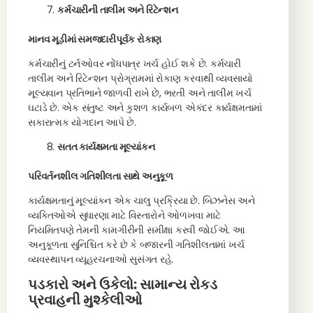
કર્મચારીની તાલીમ અને રિટેન્શન
માનવ મૂડીમાં સમજદારીપૂર્વક રોકાણ
કર્મચારીનું ટર્નઓવર નોંધપાત્ર ખર્ચ હોઈ શકે છે. કર્મચારી
તાલીમ અને રિટેન્શન પ્રોગ્રામમાં રોકાણ કરવાથી વ્યવસાયો
મૂલ્યવાન પ્રતિભાને જાળવી રાખે છે, ભરતી અને તાલીમ ખર્ચ
ઘટાડે છે. એક સંતુષ્ટ અને કુશળ કાર્યબળ એકંદર કાર્યક્ષમતામાં
સકારાત્મક યોગદાન આપે છે.
સતત કાર્યક્ષમતા મૂલ્યાંકન
પરિવર્તનશીલ ગતિશીલતા સાથે અનુકૂળ
કાર્યક્ષમતાનું મૂલ્યાંકન એક ચાલુ પ્રક્રિયા છે. બિઝનેસ અને
વ્યક્તિઓએ સુધારણા માટે વિસ્તારોને ઓળખવા માટે
નિયમિતપણે તેમની કામગીરીની સમીક્ષા કરવી જોઈએ. આ
અનુકૂળતા સુનિશ્ચિત કરે છે કે બજારની ગતિશીલતામાં ખર્ચ
વ્યવસ્થાપન વ્યૂહરચનાઓ સુસંગત રહે.
પડકારો અને ઉકેલો: સામાન્ય રોકડ
પ્રવાહની મુશ્કેલીઓ