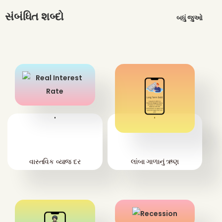
સંબંધિત શબ્દો
બધું જુઓ
'
'
વાસ્તવિક વ્યાજ દર
લાંબા ગાળાનું ઋણ