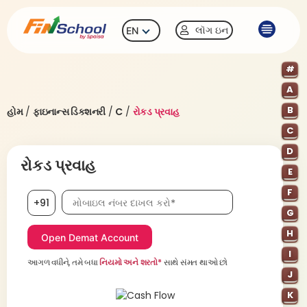
લૉગ ઇન
EN
#
A
B
હોમ
/
ફાઇનાન્સ ડિક્શનરી
/
C
/
રોકડ પ્રવાહ
C
D
રોકડ પ્રવાહ
E
F
મોબાઇલ નંબર, જરૂરી છે
+91
G
H
I
આગળ વધીને, તમે બધા
નિયમો અને શરતો*
સાથે સંમત થાઓ છો
J
K