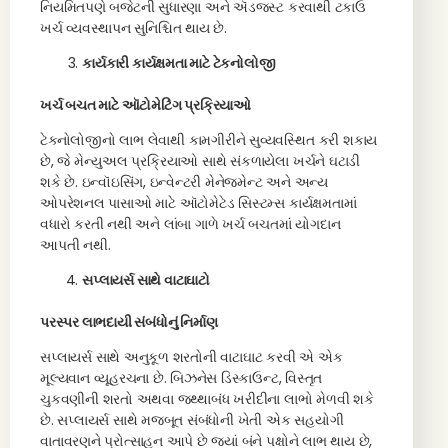
નિયમિતપણે બજેટની સુધારણા અને ઍડજસ્ટ કરવાથી ટકાઉ
ખર્ચ વ્યવસ્થાપન સુનિશ્ચિત થાય છે.
કાર્યકારી કાર્યક્ષમતા માટે ટેકનોલોજી
ખર્ચ બચત માટે ઑટોમેટિંગ પ્રક્રિયાઓ
ટેક્નોલોજીનો લાભ લેવાથી કામગીરીને સુવ્યવસ્થિત કરી શકાય
છે, જે મેન્યુઅલ પ્રક્રિયાઓ સાથે સંકળાયેલા ખર્ચને ઘટાડી
શકે છે. ઇન્વૉઇસિંગ, ઇન્વેન્ટરી મેનેજમેન્ટ અને અન્ય
ઓપરેશનલ પાસાઓ માટે ઑટોમેટેડ સિસ્ટમ્સ કાર્યક્ષમતામાં
વધારો કરતી નથી અને લાંબા ગાળે ખર્ચ બચતમાં યોગદાન
આપતી નથી.
સપ્લાયર્સ સાથે વાટાઘાટો
પરસ્પર લાભદાયી સંબંધોનું નિર્માણ
સપ્લાયર્સ સાથે અનુકૂળ શરતોની વાટાઘાટ કરવી એ એક
મૂલ્યવાન વ્યૂહરચના છે. બિઝનેસ ડિસ્કાઉન્ટ, વિસ્તૃત
ચુકવણીની શરતો અથવા જથ્થાબંધ ખરીદીના લાભો મેળવી શકે
છે. સપ્લાયર્સ સાથે મજબૂત સંબંધોની ખેતી એક સહયોગી
વાતાવરણને પ્રોત્સાહન આપે છે જ્યાં બંને પક્ષોને લાભ થાય છે,