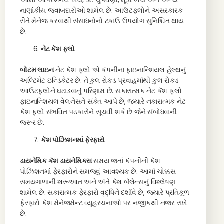
આમાં ઓપરેશનલ ખર્ચ, ડેટ ચુકવણી, મૂડી ખર્ચ અને અન્ય
નાણાંકીય જવાબદારીઓ શામેલ છે. આઉટફ્લોને અસરકારક
રીતે મેનેજ કરવાથી સંસાધનોનો ટકાઉ ઉપયોગ સુનિશ્ચિત થાય
છે.
નેટ કૅશ ફ્લો
બોટમ લાઇન
નેટ કૅશ ફ્લો એ કંપનીના ફાઇનાન્શિયલ હેલ્થનું
અલ્ટિમેટ ઇન્ડિકેટર છે. તે કુલ રોકડ પ્રવાહમાંથી કુલ રોકડ
આઉટફ્લોને ઘટાડવાનું પરિણામ છે. સકારાત્મક નેટ કૅશ ફ્લો
ફાઇનાન્શિયલ વેલનેસને સંકેત આપે છે, જ્યારે નકારાત્મક નેટ
કૅશ ફ્લો સંભવિત પડકારોને સૂચવી શકે છે જેને સંબોધવાની
જરૂર છે.
કૅશ પોઝિશનમાં ફેરફારો
ડાયનેમિક કૅશ ડાયનેમિક્સ
સમય જતાં કંપનીની કૅશ
પોઝિશનમાં ફેરફારોને સમજવું આવશ્યક છે. આમાં ચોક્કસ
સમયગાળાની શરૂઆત અને અંતે કૅશ બૅલેન્સનું વિશ્લેષણ
શામેલ છે. સકારાત્મક ફેરફારો વૃદ્ધિને દર્શાવે છે, જ્યારે પ્રતિકૂળ
ફેરફારો કૅશ મેનેજમેન્ટ વ્યૂહરચનાઓ પર નજીકથી નજર રાખે
છે.