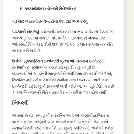
અકાર્યક્ષમ ઇન્વેન્ટરી મેનેજમેન્ટ
પડકાર: વધારાની ઇન્વેન્ટરીમાં કૅશ ટાઇ અપ કરવું
પડકારને સમજવું:
વધારાની ઇન્વેન્ટરી ટાઇ-અપ કૅશનો ઉપયોગ
અન્યત્ર કરી શકાય છે. વધુ કાર્યક્ષમ ઇન્વેન્ટરી મેનેજમેન્ટ
ઓવરસ્ટોકિંગ તરફ દોરી શકે છે, જે કૅશ ફ્લોને સકારાત્મક રીતે
અસર કરી શકે છે.
ઉકેલ: સુવ્યવસ્થિત ઇન્વેન્ટરી પ્રથાઓ
કાર્યક્ષમ ઇન્વેન્ટરી
મેનેજમેન્ટ પ્રથાઓને અમલમાં મૂકવી મહત્વપૂર્ણ છે.
વ્યવસાયોએ ઑર્ડરની માત્રાઓને ઑપ્ટિમાઇઝ કરવી જોઈએ,
નિયમિતપણે સ્ટૉક લેવલની સમીક્ષા કરવી જોઈએ અને લીન
ઇન્વેન્ટરી સ્ટ્રેટેજીને ધ્યાનમાં લેવી જોઈએ. આ સુનિશ્ચિત કરે છે
કે કૅશ બિનજરૂરી રીતે વધારાની ઇન્વેન્ટરીમાં જોડાયેલ નથી.
નિષ્કર્ષ
અંતમાં, રોકડ પ્રવાહની માસ્ટરિંગ આર્ટ એ નાણાંકીય સ્થિરતા
અને સફળતા તરફની એક પરિવર્તનકારી યાત્રા છે. કૅશ ફ્લો
મેનેજમેન્ટની જટિલતાઓને સમજીને, વ્યક્તિઓ અને બિઝનેસ