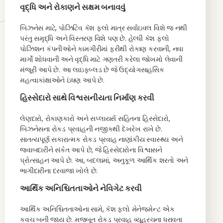
વૃદ્ધિ અને રોકાણને સક્ષમ બનાવવું
બિઝનેસ માટે, પોઝિટિવ કૅશ ફ્લો માત્ર સર્વાઇવલ વિશે જ નથી
પરંતુ સમૃદ્ધિ અને વિસ્તરણ વિશે પણ છે. હેલ્ધી કૅશ ફ્લો
પોઝિશન કંપનીઓને કામગીરીમાં ફરીથી રોકાણ કરવાની, નવા
માર્ગો શોધવાની અને વૃદ્ધિ માટે ગણતરી કરેલા જોખમો લેવાની
મંજૂરી આપે છે. આ લાઇફબ્લડ છે જે ઉદ્યોગસાહસિક
મહત્વાકાંક્ષાઓને ઇંધણ આપે છે.
હિસ્સેદારો સાથે વિશ્વસનીયતા નિર્માણ કરવી
લેણદારો, રોકાણકારો અને સપ્લાયર્સ સહિતના હિસ્સેદારો,
બિઝનેસના રોકડ પ્રવાહની નજીકથી દેખરેખ રાખે છે.
સાતત્યપૂર્ણ સકારાત્મક રોકડ પ્રવાહ નાણાંકીય સ્વાસ્થ્ય અને
જવાબદારીને સંકેત આપે છે, જે હિસ્સેદારોના વિશ્વાસને
પ્રોત્સાહન આપે છે. આ, બદલામાં, અનુકૂળ આર્થિક શરતો અને
ભાગીદારીના દરવાજા ખોલે છે.
આર્થિક અનિશ્ચિતતાઓને નેવિગેટ કરવી
આર્થિક અનિશ્ચિતતાઓના સામે, કૅશ ફ્લો મેનેજમેન્ટ એક
કવચ બની જાય છે. મજબૂત રોકડ પ્રવાહ વ્યૂહરચના ધરાવતા