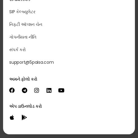
SIP કેલ્ક્યુલેટર
નિફ્ટી ઑપ્શન ચેન
ગોપનીયતા નીતિ
સંપર્ક કરો
support@5paisa.com
અમને ફોલો કરો
એપ ડાઉનલોડ કરો