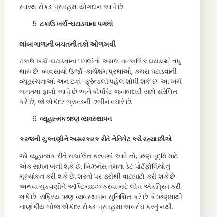
સ્વસ્થ રોકડ પ્રવાહમાં યોગદાન આપે છે.
ટકાઉ ખર્ચ-ઘટાડવાના પગલાં
લાંબા ગાળાની બચતની તકો ઓળખવી
ટકાઉ ખર્ચ-ઘટાડવાના પગલાંનો અમલ તાત્કાલિક ઘટાડાથી વધુ
થાય છે. વ્યવસાયો ઉર્જા-કાર્યક્ષમ પ્રથાઓ, કચરા ઘટાડવાની
વ્યૂહરચનાઓ અને ઇકો-ફ્રેન્ડલી પહેલ શોધી શકે છે. આ ખર્ચ
બચતમાં ફાળો આપે છે અને કોર્પોરેટ જવાબદારી સાથે સંરેખિત
કરે છે, જે એકંદર બ્રાન્ડની છબીને વધારે છે.
વ્યૂહાત્મક ઋણ વ્યવસ્થાપન
કરજની ચુકવણીને અસરકારક રીતે નેવિગેટ કરી રહ્યા છીએ
જો વ્યૂહાત્મક રીતે સંચાલિત કરવામાં આવે તો, ઋણ વૃદ્ધિ માટે
એક સાધન બની શકે છે. બિઝનેસ તેમના ડેટ પોર્ટફોલિયોનું
મૂલ્યાંકન કરી શકે છે, શરતો પર ફરીથી વાટાઘાટો કરી શકે છે
અથવા ચુકવણીને ઑપ્ટિમાઇઝ કરવા માટે લોન એકત્રિત કરી
શકે છે. સક્રિય ઋણ વ્યવસ્થાપન સુનિશ્ચિત કરે છે કે ઋણમાંથી
નાણાંકીય બોજ એકંદર રોકડ પ્રવાહમાં અવરોધ કરતું નથી.