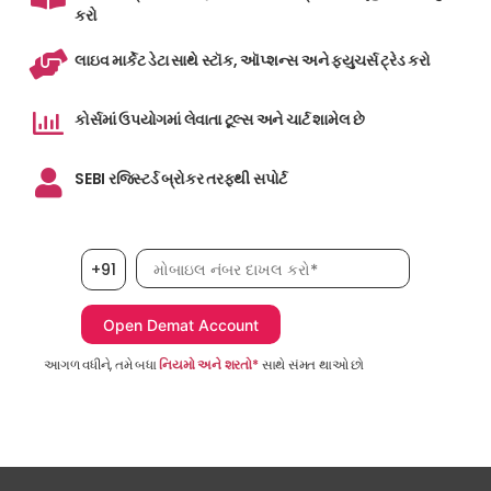
કરો
લાઇવ માર્કેટ ડેટા સાથે સ્ટૉક, ઑપ્શન્સ અને ફ્યુચર્સ ટ્રેડ કરો
કોર્સમાં ઉપયોગમાં લેવાતા ટૂલ્સ અને ચાર્ટ શામેલ છે
SEBI રજિસ્ટર્ડ બ્રોકર તરફથી સપોર્ટ
મોબાઇલ નંબર, જરૂરી છે
+91
આગળ વધીને, તમે બધા
નિયમો અને શરતો*
સાથે સંમત થાઓ છો