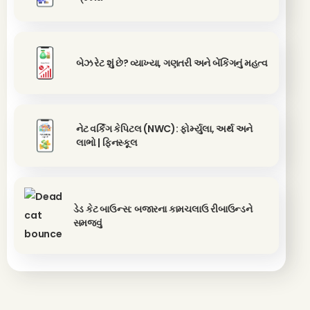
બેઝ રેટ શું છે? વ્યાખ્યા, ગણતરી અને બેંકિંગનું મહત્વ
નેટ વર્કિંગ કેપિટલ (NWC): ફોર્મ્યુલા, અર્થ અને
લાભો | ફિનસ્કૂલ
ડેડ કેટ બાઉન્સ: બજારના કામચલાઉ રીબાઉન્ડને
સમજવું