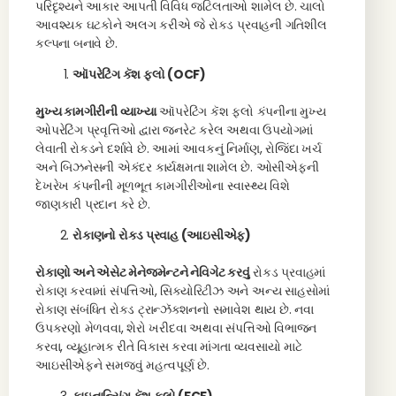
પરિદૃશ્યને આકાર આપતી વિવિધ જટિલતાઓ શામેલ છે. ચાલો
આવશ્યક ઘટકોને અલગ કરીએ જે રોકડ પ્રવાહની ગતિશીલ
કલ્પના બનાવે છે.
ઑપરેટિંગ કૅશ ફ્લો (OCF)
મુખ્ય કામગીરીની વ્યાખ્યા
ઑપરેટિંગ કૅશ ફ્લો કંપનીના મુખ્ય
ઓપરેટિંગ પ્રવૃત્તિઓ દ્વારા જનરેટ કરેલ અથવા ઉપયોગમાં
લેવાતી રોકડને દર્શાવે છે. આમાં આવકનું નિર્માણ, રોજિંદા ખર્ચ
અને બિઝનેસની એકંદર કાર્યક્ષમતા શામેલ છે. ઓસીએફની
દેખરેખ કંપનીની મૂળભૂત કામગીરીઓના સ્વાસ્થ્ય વિશે
જાણકારી પ્રદાન કરે છે.
રોકાણનો રોકડ પ્રવાહ (આઇસીએફ)
રોકાણો અને એસેટ મેનેજમેન્ટને નેવિગેટ કરવું
રોકડ પ્રવાહમાં
રોકાણ કરવામાં સંપત્તિઓ, સિક્યોરિટીઝ અને અન્ય સાહસોમાં
રોકાણ સંબંધિત રોકડ ટ્રાન્ઝૅક્શનનો સમાવેશ થાય છે. નવા
ઉપકરણો મેળવવા, શેરો ખરીદવા અથવા સંપત્તિઓ વિભાજન
કરવા, વ્યૂહાત્મક રીતે વિકાસ કરવા માંગતા વ્યવસાયો માટે
આઇસીએફને સમજવું મહત્વપૂર્ણ છે.