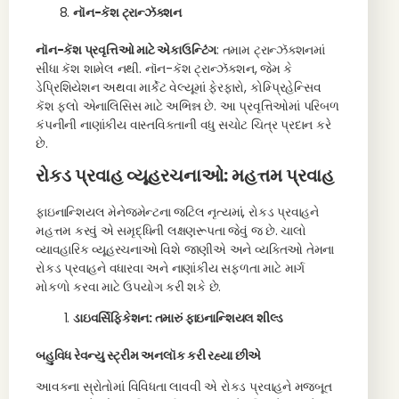
નૉન-કૅશ ટ્રાન્ઝૅક્શન
નૉન-કૅશ પ્રવૃત્તિઓ માટે એકાઉન્ટિંગ
: તમામ ટ્રાન્ઝૅક્શનમાં
સીધા કૅશ શામેલ નથી. નૉન-કૅશ ટ્રાન્ઝૅક્શન, જેમ કે
ડેપ્રિશિયેશન અથવા માર્કેટ વેલ્યૂમાં ફેરફારો, કોમ્પ્રિહેન્સિવ
કૅશ ફ્લો એનાલિસિસ માટે અભિન્ન છે. આ પ્રવૃત્તિઓમાં પરિબળ
કંપનીની નાણાંકીય વાસ્તવિકતાની વધુ સચોટ ચિત્ર પ્રદાન કરે
છે.
રોકડ પ્રવાહ વ્યૂહરચનાઓ: મહત્તમ પ્રવાહ
ફાઇનાન્શિયલ મેનેજમેન્ટના જટિલ નૃત્યમાં, રોકડ પ્રવાહને
મહત્તમ કરવું એ સમૃદ્ધિની લક્ષણરૂપતા જેવું જ છે. ચાલો
વ્યાવહારિક વ્યૂહરચનાઓ વિશે જાણીએ અને વ્યક્તિઓ તેમના
રોકડ પ્રવાહને વધારવા અને નાણાંકીય સફળતા માટે માર્ગ
મોકળો કરવા માટે ઉપયોગ કરી શકે છે.
ડાઇવર્સિફિકેશન: તમારું ફાઇનાન્શિયલ શીલ્ડ
બહુવિધ રેવન્યુ સ્ટ્રીમ અનલૉક કરી રહ્યા છીએ
આવકના સ્રોતોમાં વિવિધતા લાવવી એ રોકડ પ્રવાહને મજબૂત