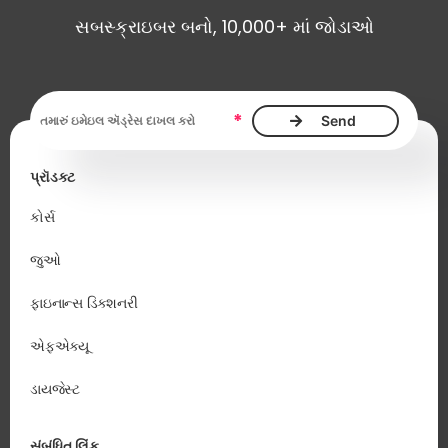
સબસ્ક્રાઇબર બનો, 10,000+ માં જોડાઓ
ઇમેઇલ ઍડ્રેસ આવશ્યક છે
*
પ્રૉડક્ટ
કોર્સ
જુઓ
ફાઇનાન્સ ડિક્શનરી
એફએક્યૂ
ડાયજેસ્ટ
સંબંધિત લિંક