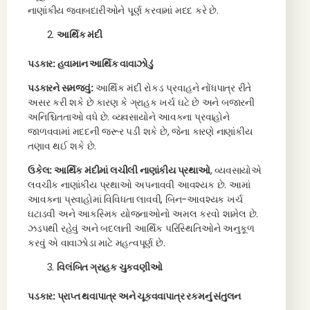
નાણાંકીય જવાબદારીઓને પૂર્ણ કરવામાં મદદ કરે છે.
આર્થિક મંદી
પડકાર: હવામાન આર્થિક વાવાઝોડું
પડકારને સમજવું:
આર્થિક મંદી રોકડ પ્રવાહને નોંધપાત્ર રીતે
અસર કરી શકે છે કારણ કે ગ્રાહક ખર્ચ ઘટે છે અને બજારની
અનિશ્ચિતતાઓ વધે છે. વ્યવસાયોને આવકના પ્રવાહોને
જાળવવામાં મદદની જરૂર પડી શકે છે, જેના કારણે નાણાંકીય
તણાવ થઈ શકે છે.
ઉકેલ: આર્થિક મંદીમાં લચીલી નાણાંકીય પ્રથાઓ
, વ્યવસાયોએ
લવચીક નાણાંકીય પ્રથાઓ અપનાવવી આવશ્યક છે. આમાં
આવકના પ્રવાહોમાં વિવિધતા લાવવી, બિન-આવશ્યક ખર્ચ
ઘટાડવી અને આકસ્મિક યોજનાઓનો અમલ કરવો શામેલ છે.
ઝડપથી રહેવું અને બદલાતી આર્થિક પરિસ્થિતિઓને અનુકૂળ
કરવું એ વાવાઝોડા માટે મહત્વપૂર્ણ છે.
વિલંબિત ગ્રાહક ચુકવણીઓ
પડકાર: પ્રાપ્ત થવાપાત્ર અને ચૂકવવાપાત્ર રકમનું સંતુલન