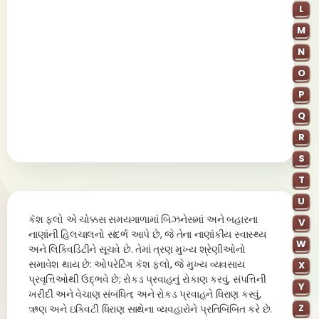
L
M
N
O
P
Q
R
S
T
U
કૅશ ફ્લો એ ચોક્કસ સમયગાળામાં બિઝનેસમાં અને બહારના
V
નાણાંની હિલચાલનો સંદર્ભ આપે છે, જે તેના નાણાંકીય સ્વાસ્થ્ય
W
અને લિક્વિડિટીને સૂચવે છે. તેમાં ત્રણ મુખ્ય શ્રેણીઓનો
સમાવેશ થાય છે: ઓપરેટિંગ કૅશ ફ્લો, જે મુખ્ય વ્યવસાય
X
પ્રવૃત્તિઓથી ઉદ્ભવે છે; રોકડ પ્રવાહનું રોકાણ કરવું, સંપત્તિની
Y
ખરીદી અને વેચાણ સંબંધિત; અને રોકડ પ્રવાહને ધિરાણ કરવું,
Z
ઋણ અને ઇક્વિટી ધિરાણ સાથેના વ્યવહારોને પ્રતિબિંબિત કરે છે.