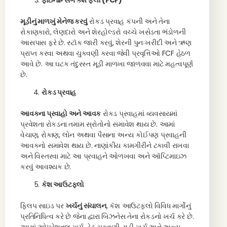
ફાઇનાન્સિંગ કૅશ ફ્લો (FCF)
મૂડીનું માળખું મેનેજ કરવું
રોકડ પ્રવાહ કંપની અને તેના
રોકાણકારો, લેણદારો અને શેરહોલ્ડરો વચ્ચે ખસેડતા ભંડોળની
આસપાસ ફરે છે. સ્ટૉક જારી કરવું, શેરની પુનઃખરીદી અને ઋણ
પ્રાપ્ત કરવા અથવા ચુકવણી કરવા જેવી પ્રવૃત્તિઓ FCF હેઠળ
આવે છે. આ ઘટક તંદુરસ્ત મૂડી માળખા જાળવવા માટે મહત્વપૂર્ણ
છે.
રોકડ પ્રવાહ
આવકના પ્રવાહો અને આવક
રોકડ પ્રવાહમાં વ્યવસાયમાં
પ્રવેશતા રોકડના તમામ સ્રોતોનો સમાવેશ થાય છે. આમાં
વેચાણ, રોકાણ, લોન અથવા પૈસાના અન્ય કોઈપણ પ્રવાહની
આવકનો સમાવેશ થાય છે. નાણાંકીય કામગીરીને ટકાવી રાખવા
અને વિસ્તરવા માટે આ પ્રવાહને ઓળખવા અને ઑપ્ટિમાઇઝ
કરવું આવશ્યક છે.
કૅશ આઉટફ્લો
ફ્લિપ સાઇડ પર
ખર્ચનું સંચાલન
, કૅશ આઉટફ્લો વિવિધ માર્ગોનું
પ્રતિનિધિત્વ કરે છે જેના દ્વારા બિઝનેસ તેના રોકડનો ખર્ચ કરે છે.