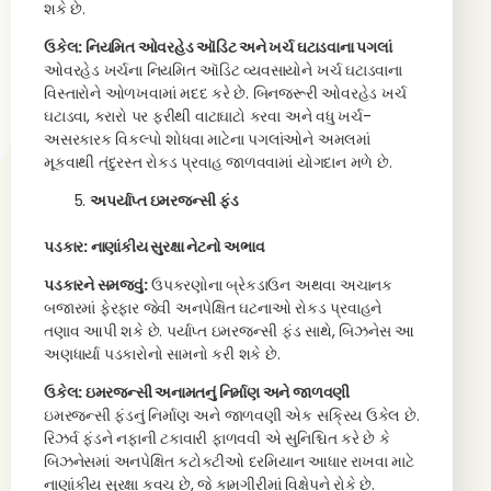
શકે છે.
ઉકેલ: નિયમિત ઓવરહેડ ઑડિટ અને ખર્ચ ઘટાડવાના પગલાં
ઓવરહેડ ખર્ચના નિયમિત ઑડિટ વ્યવસાયોને ખર્ચ ઘટાડવાના
વિસ્તારોને ઓળખવામાં મદદ કરે છે. બિનજરૂરી ઓવરહેડ ખર્ચ
ઘટાડવા, કરારો પર ફરીથી વાટાઘાટો કરવા અને વધુ ખર્ચ-
અસરકારક વિકલ્પો શોધવા માટેના પગલાંઓને અમલમાં
મૂકવાથી તંદુરસ્ત રોકડ પ્રવાહ જાળવવામાં યોગદાન મળે છે.
અપર્યાપ્ત ઇમરજન્સી ફંડ
પડકાર: નાણાંકીય સુરક્ષા નેટનો અભાવ
પડકારને સમજવું:
ઉપકરણોના બ્રેકડાઉન અથવા અચાનક
બજારમાં ફેરફાર જેવી અનપેક્ષિત ઘટનાઓ રોકડ પ્રવાહને
તણાવ આપી શકે છે. પર્યાપ્ત ઇમરજન્સી ફંડ સાથે, બિઝનેસ આ
અણધાર્યા પડકારોનો સામનો કરી શકે છે.
ઉકેલ: ઇમરજન્સી અનામતનું નિર્માણ અને જાળવણી
ઇમરજન્સી ફંડનું નિર્માણ અને જાળવણી એક સક્રિય ઉકેલ છે.
રિઝર્વ ફંડને નફાની ટકાવારી ફાળવવી એ સુનિશ્ચિત કરે છે કે
બિઝનેસમાં અનપેક્ષિત કટોકટીઓ દરમિયાન આધાર રાખવા માટે
નાણાંકીય સુરક્ષા કવચ છે, જે કામગીરીમાં વિક્ષેપને રોકે છે.