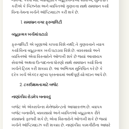
નેવિગેટ કરવા માટે વ્યાવહારિક વ્યૂહરચનાઓ શોધીએ, સુનિશ્ચિત
કરીએ કે બિઝનેસ અને વ્યક્તિઓ ગુણવત્તા સાથે સમાધાન કર્યા
વિના તેમના ખર્ચને ઑપ્ટિમાઇઝ કરી શકે છે.
સમાધાન વગર ફ્રુગાલિટી
વ્યૂહાત્મક ખર્ચમાં ઘટાડો
ફ્રુગાલિટી એ ખૂણાઓ કાપવા વિશે નથી; તે ગુણવત્તાને ત્યાગ
કર્યા વિના વ્યૂહાત્મક ખર્ચ ઘટાડવા વિશે છે. વ્યવસાયો અને
વ્યક્તિઓ એવા વિસ્તારોને ઓળખી શકે છે જ્યાં આવશ્યક
સેવાઓ અથવા ઉત્પાદનના ધોરણો સાથે સમાધાન કર્યા વિના
ખર્ચને ટ્રિમ કરી શકાય છે. આ અભિગમ સુનિશ્ચિત કરે છે કે
દરેક ખર્ચ એકંદર મૂલ્ય પ્રસ્તાવમાં અર્થપૂર્ણ યોગદાન આપે છે.
ટકાઉક્ષમતા માટે બજેટ
નાણાંકીય રોડમેપ બનાવવું
બજેટ એ એક્સપેન્સ મેનેજમેન્ટનો આધારસ્તંભ છે. વ્યાપક
બજેટ બનાવીને, વ્યવસાયો અને વ્યક્તિઓ વ્યૂહાત્મક રીતે
સંસાધનો ફાળવી શકે છે, એવા વિસ્તારોને ઓળખી શકે છે જ્યાં
ખર્ચને ઑપ્ટિમાઇઝ કરી શકાય છે. નાણાંકીય કામગીરીના આધારે