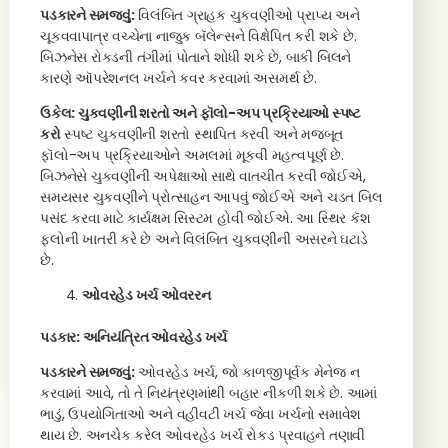
પડકારને સમજવું:
વિલંબિત ગ્રાહક ચુકવણીઓ પ્રાપ્ય અને
ચૂકવવાપાત્ર વચ્ચેના નાજુક બૅલેન્સને વિક્ષેપિત કરી શકે છે.
બિઝનેસ રોકડની તંગીમાં પોતાને શોધી શકે છે, બાકી બિલને
કારણે ઑપરેશનલ ખર્ચને કવર કરવામાં અસમર્થ છે.
ઉકેલ: ચુકવણીની શરતો અને ફૉલો-અપ પ્રક્રિયાઓ સ્પષ્ટ
કરો
સ્પષ્ટ ચુકવણીની શરતો સ્થાપિત કરવી અને મજબૂત
ફૉલો-અપ પ્રક્રિયાઓને અમલમાં મૂકવી મહત્વપૂર્ણ છે.
બિઝનેસે ચુકવણીની અપેક્ષાઓ સાથે વાતચીત કરવી જોઈએ,
સમયસર ચુકવણીને પ્રોત્સાહન આપવું જોઈએ અને ચડત બિલ
પસંદ કરવા માટે કાર્યક્ષમ સિસ્ટમ હોવી જોઈએ. આ સ્થિર કૅશ
ફ્લોની ખાતરી કરે છે અને વિલંબિત ચુકવણીની અસરને ઘટાડે
છે.
ઓવરહેડ ખર્ચ ઓવરરન
પડકાર: અનિયંત્રિત ઓવરહેડ ખર્ચ
પડકારને સમજવું:
ઓવરહેડ ખર્ચ, જો કાળજીપૂર્વક મેનેજ ન
કરવામાં આવે, તો તે નિયંત્રણમાંથી બહાર નીકળી શકે છે. આમાં
ભાડું, ઉપયોગિતાઓ અને વહીવટી ખર્ચ જેવા ખર્ચનો સમાવેશ
થાય છે. અનચેક કરેલ ઓવરહેડ ખર્ચ રોકડ પ્રવાહને તણાવી