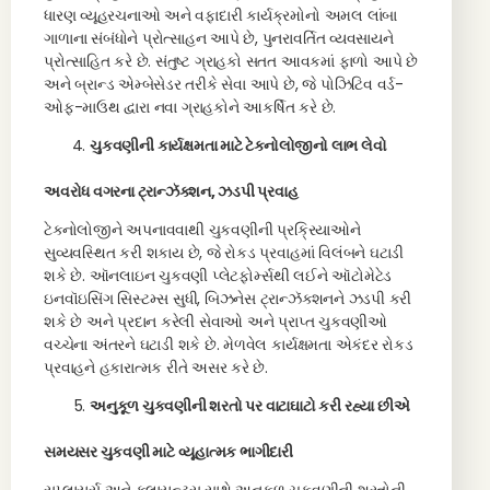
ધારણ વ્યૂહરચનાઓ અને વફાદારી કાર્યક્રમોનો અમલ લાંબા
ગાળાના સંબંધોને પ્રોત્સાહન આપે છે, પુનરાવર્તિત વ્યવસાયને
પ્રોત્સાહિત કરે છે. સંતુષ્ટ ગ્રાહકો સતત આવકમાં ફાળો આપે છે
અને બ્રાન્ડ એમ્બેસેડર તરીકે સેવા આપે છે, જે પોઝિટિવ વર્ડ-
ઓફ-માઉથ દ્વારા નવા ગ્રાહકોને આકર્ષિત કરે છે.
ચુકવણીની કાર્યક્ષમતા માટે ટેક્નોલોજીનો લાભ લેવો
અવરોધ વગરના ટ્રાન્ઝૅક્શન, ઝડપી પ્રવાહ
ટેક્નોલોજીને અપનાવવાથી ચુકવણીની પ્રક્રિયાઓને
સુવ્યવસ્થિત કરી શકાય છે, જે રોકડ પ્રવાહમાં વિલંબને ઘટાડી
શકે છે. ઑનલાઇન ચુકવણી પ્લેટફોર્મ્સથી લઈને ઑટોમેટેડ
ઇનવૉઇસિંગ સિસ્ટમ્સ સુધી, બિઝનેસ ટ્રાન્ઝૅક્શનને ઝડપી કરી
શકે છે અને પ્રદાન કરેલી સેવાઓ અને પ્રાપ્ત ચુકવણીઓ
વચ્ચેના અંતરને ઘટાડી શકે છે. મેળવેલ કાર્યક્ષમતા એકંદર રોકડ
પ્રવાહને હકારાત્મક રીતે અસર કરે છે.
અનુકૂળ ચુકવણીની શરતો પર વાટાઘાટો કરી રહ્યા છીએ
સમયસર ચુકવણી માટે વ્યૂહાત્મક ભાગીદારી