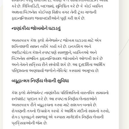
સંચાલન કરવું સર્વોત્તમ છે, કારણ કે તે સીધા લિક્વિડિટીને અસર
કરે છે. લિક્વિડિટી, બદલામાં, સુનિશ્ચિત કરે છે કે કોઈ વ્યક્તિ
અથવા બિઝનેસ કોઈપણ વિક્ષેપ વગર તેની ટૂંકા ગાળાની
ફાઇનાન્શિયલ જવાબદારીઓને પૂર્ણ કરી શકે છે.
નાણાંકીય જોખમોને ઘટાડવું
અસરકારક કૅશ ફ્લો મેનેજમેન્ટ જોખમ ઘટાડવા માટે એક
શક્તિશાળી સાધન તરીકે કાર્ય કરે છે. ઇનકમિંગ અને
આઉટગોઇંગ કૅશને સ્પષ્ટપણે સમજીને, વ્યક્તિઓ અને
બિઝનેસ સંભવિત ફાઇનાન્શિયલ જોખમોને ઓળખી શકે છે
અને તેમને સક્રિય રીતે સંબોધી શકે છે. આ દૂરદર્શિતા આર્થિક
પરિદૃશ્યના અણધાર્યા જળોને નેવિગેટ કરવામાં અમૂલ્ય છે.
વ્યૂહાત્મક નિર્ણય લેવાની સુવિધા
કૅશ ફ્લો મેનેજમેન્ટ નાણાંકીય પરિસ્થિતિનો વાસ્તવિક સમયનો
સ્નૅપશૉટ પ્રદાન કરે છે. આ સ્પષ્ટતા નિર્ણય લેનારાઓને
અસરકારક રીતે વ્યૂહરચના કરવા માટે સશક્ત બનાવે છે.
રોકાણની તકનો ઉપયોગ કરવો કે આર્થિક મંદીનો સામનો કરવો,
રોકડ પ્રવાહને સમજવું એ કમ્પાસ માર્ગદર્શક નિર્ણય લેવાની
પ્રક્રિયાઓની જેમ છે.