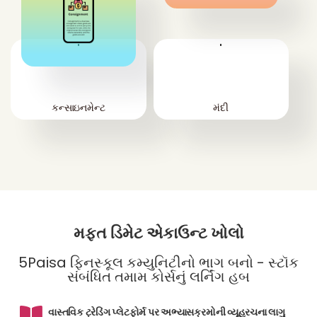
'
'
કન્સાઇનમેન્ટ
મંદી
મફત ડિમેટ એકાઉન્ટ ખોલો
5Paisa ફિનસ્કૂલ કમ્યુનિટીનો ભાગ બનો - સ્ટૉક
સંબંધિત તમામ કોર્સનું લર્નિંગ હબ
વાસ્તવિક ટ્રેડિંગ પ્લેટફોર્મ પર અભ્યાસક્રમોની વ્યૂહરચના લાગુ