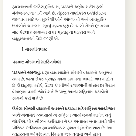
ફાઇનાન્સની જટિલ દુનિયામાં, પડકારો ઘણીવાર કૅશ ફ્લો
મેનેજમેન્ટના માર્ગે આવે છે. તંદુરસ્ત નાણાંકીય ઇકોસિસ્ટમ
જાળવવા માટે આ મુશ્કેલીઓને ઓળખવી અને વ્યવહારિક
ઉકેલોને અમલમાં મૂકવું મહત્વપૂર્ણ છે. ચાલો તેમને દૂર કરવા
માટે કેટલાક સામાન્ય રોકડ પ્રવાહના પડકારો અને
વ્યૂહરચનાઓ વિશે જાણીએ.
મોસમી વધઘટ
પડકાર: મોસમની રાઇડિંગ વેવ્સ
પડકારને સમજવું:
ઘણા વ્યવસાયોને મોસમી વધઘટનો અનુભવ
થાય છે, જ્યાં રોકડ પ્રવાહ વર્ષના સમયના આધારે અલગ હોય
છે. ઉદાહરણ તરીકે, રિટેલ કંપનીઓ રજાઓની મોસમ દરમિયાન
વેચાણમાં વધારો જોઈ શકે છે પરંતુ અન્ય મહિનામાં ઘટાડોનો
સામનો કરી શકે છે.
ઉકેલ: મોસમી વધઘટની અસરને ઘટાડવા માટે સક્રિય આયોજન
અને અનામત
, વ્યવસાયોએ સક્રિય આયોજનમાં શામેલ થવું
જોઈએ. પીક સીઝન દરમિયાન રોકડ અનામત બનાવવાથી લીન
પીરિયડ દરમિયાન ફાઇનાન્શિયલ કુશન સુનિશ્ચિત થાય છે. આ
વ્યૂહરચના ઓપરેશનલ સ્થિરતા જાળવવામાં અને સતત