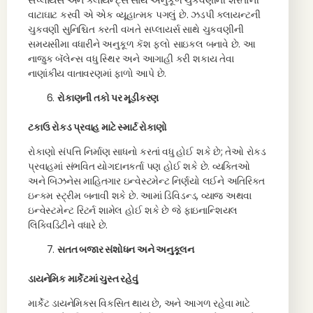
સપ્લાયર્સ અને ક્લાયન્ટ્સ સાથે અનુકૂળ ચુકવણીની શરતોની
વાટાઘાટ કરવી એ એક વ્યૂહાત્મક પગલું છે. ઝડપી ક્લાયન્ટની
ચુકવણી સુનિશ્ચિત કરતી વખતે સપ્લાયર્સ સાથે ચુકવણીની
સમયસીમા વધારીને અનુકૂળ કૅશ ફ્લો સાઇકલ બનાવે છે. આ
નાજુક બૅલેન્સ વધુ સ્થિર અને આગાહી કરી શકાય તેવા
નાણાંકીય વાતાવરણમાં ફાળો આપે છે.
રોકાણની તકો પર મૂડીકરણ
ટકાઉ રોકડ પ્રવાહ માટે સ્માર્ટ રોકાણો
રોકાણો સંપત્તિ નિર્માણ સાધનો કરતાં વધુ હોઈ શકે છે; તેઓ રોકડ
પ્રવાહમાં સંભવિત યોગદાનકર્તા પણ હોઈ શકે છે. વ્યક્તિઓ
અને બિઝનેસ માહિતગાર ઇન્વેસ્ટમેન્ટ નિર્ણયો લઈને અતિરિક્ત
ઇન્કમ સ્ટ્રીમ બનાવી શકે છે. આમાં ડિવિડન્ડ, વ્યાજ અથવા
ઇન્વેસ્ટમેન્ટ રિટર્ન શામેલ હોઈ શકે છે જે ફાઇનાન્શિયલ
લિક્વિડિટીને વધારે છે.
સતત બજાર સંશોધન અને અનુકૂલન
ડાયનેમિક માર્કેટમાં ચુસ્ત રહેવું
માર્કેટ ડાયનેમિક્સ વિકસિત થાય છે, અને આગળ રહેવા માટે