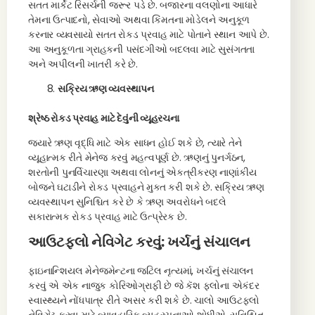
સતત માર્કેટ રિસર્ચની જરૂર પડે છે. બજારના વલણોના આધારે
તેમના ઉત્પાદનો, સેવાઓ અથવા કિંમતના મોડેલને અનુકૂળ
કરનાર વ્યવસાયો સતત રોકડ પ્રવાહ માટે પોતાને સ્થાન આપે છે.
આ અનુકૂળતા ગ્રાહકની પસંદગીઓ બદલવા માટે સુસંગતતા
અને અપીલની ખાતરી કરે છે.
સક્રિય ઋણ વ્યવસ્થાપન
શ્રેષ્ઠ રોકડ પ્રવાહ માટે દેવુંની વ્યૂહરચના
જ્યારે ઋણ વૃદ્ધિ માટે એક સાધન હોઈ શકે છે, ત્યારે તેને
વ્યૂહાત્મક રીતે મેનેજ કરવું મહત્વપૂર્ણ છે. ઋણનું પુનર્ગઠન,
શરતોની પુનર્વિચારણા અથવા લોનનું એકત્રીકરણ નાણાંકીય
બોજને ઘટાડીને રોકડ પ્રવાહને મુક્ત કરી શકે છે. સક્રિય ઋણ
વ્યવસ્થાપન સુનિશ્ચિત કરે છે કે ઋણ અવરોધને બદલે
સકારાત્મક રોકડ પ્રવાહ માટે ઉત્પ્રેરક છે.
આઉટફ્લો નેવિગેટ કરવું: ખર્ચનું સંચાલન
ફાઇનાન્શિયલ મેનેજમેન્ટના જટિલ નૃત્યમાં, ખર્ચનું સંચાલન
કરવું એ એક નાજુક કોરિઓગ્રાફી છે જે કૅશ ફ્લોના એકંદર
સ્વાસ્થ્યને નોંધપાત્ર રીતે અસર કરી શકે છે. ચાલો આઉટફ્લો