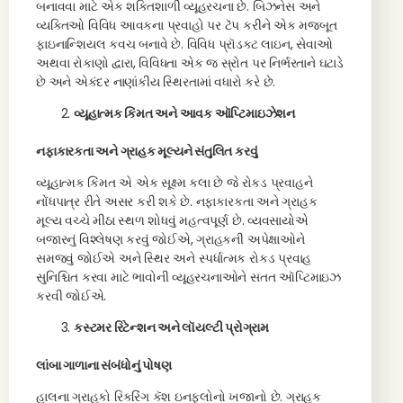
બનાવવા માટે એક શક્તિશાળી વ્યૂહરચના છે. બિઝનેસ અને
વ્યક્તિઓ વિવિધ આવકના પ્રવાહો પર ટૅપ કરીને એક મજબૂત
ફાઇનાન્શિયલ કવચ બનાવે છે. વિવિધ પ્રૉડક્ટ લાઇન, સેવાઓ
અથવા રોકાણો દ્વારા, વિવિધતા એક જ સ્રોત પર નિર્ભરતાને ઘટાડે
છે અને એકંદર નાણાંકીય સ્થિરતામાં વધારો કરે છે.
વ્યૂહાત્મક કિંમત અને આવક ઑપ્ટિમાઇઝેશન
નફાકારકતા અને ગ્રાહક મૂલ્યને સંતુલિત કરવું
વ્યૂહાત્મક કિંમત એ એક સૂક્ષ્મ કલા છે જે રોકડ પ્રવાહને
નોંધપાત્ર રીતે અસર કરી શકે છે. નફાકારકતા અને ગ્રાહક
મૂલ્ય વચ્ચે મીઠા સ્થળ શોધવું મહત્વપૂર્ણ છે. વ્યવસાયોએ
બજારનું વિશ્લેષણ કરવું જોઈએ, ગ્રાહકની અપેક્ષાઓને
સમજવું જોઈએ અને સ્થિર અને સ્પર્ધાત્મક રોકડ પ્રવાહ
સુનિશ્ચિત કરવા માટે ભાવોની વ્યૂહરચનાઓને સતત ઑપ્ટિમાઇઝ
કરવી જોઈએ.
કસ્ટમર રિટેન્શન અને લૉયલ્ટી પ્રોગ્રામ
લાંબા ગાળાના સંબંધોનું પોષણ
હાલના ગ્રાહકો રિકરિંગ કૅશ ઇનફ્લોનો ખજાનો છે. ગ્રાહક