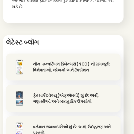
આત્મવિશ્વાસથી ફાઇનાન્શિયલ દુનિયાના વર્તમાનને નેવિગેટ કરી
શકે છે.
લેટેસ્ટ બ્લૉગ
નૉન-કન્વર્ટિબલ ડિબેન્ચર્સ (NCD) ની સમજૂતી:
વિશેષતાઓ, જોખમો અને ટૅક્સેશન
ફેર માર્કેટ વેલ્યૂ (એફએમવી) શું છે: અર્થ,
ગણતરીઓ અને વ્યવહારિક ઉપયોગો
વર્તમાન જવાબદારીઓ શું છે: અર્થ, ઉદાહરણ અને
પ્રકારો