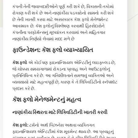
કંપની તેની જવાબદારીઓને પૂર્ણ કરી શકે છે, વિકાસની તકોમાં
રોકાણ કરી શકે છે અને નાણાંકીય પડકારોનો સામનો કરી શકે
છે તેની ખાતરી કરવા માટે અસરકારક કૅશ ફ્લો મેનેજમેન્ટ
આવશ્યક છે. કૅશ ફ્લોનું વિશ્લેષણ કરવાથી હિસ્સેદારોને
કંપનીના પરફોર્મન્સનું મૂલ્યાંકન કરવામાં અને માહિતગાર
નાણાંકીય નિર્ણયો લેવામાં મદદ મળે છે
ફાઉન્ડેશન: કૅશ ફ્લો વ્યાખ્યાયિત
કૅશ ફ્લો
એ કોઈપણ ફાઇનાન્શિયલ એન્ટિટીનું લાઇફબ્લડ છે,
જે ચોક્કસ સમયગાળામાં રોકડના પ્રવાહ અને આઉટફ્લોનું
પ્રતિનિધિત્વ કરે છે. આ ગતિશીલતાને સમજવું વ્યક્તિઓ અને
વ્યવસાયો માટે મહત્વપૂર્ણ છે, કારણ કે તે લિક્વિડિટીનો સ્નૅપશૉટ
પ્રદાન કરે છે.
કૅશ ફ્લો મેનેજમેન્ટનું મહત્વ
નાણાંકીય સ્થિરતા માટે લિક્વિડિટીની ખાતરી કરવી
કૅશ ફ્લો:
ટર્મનો અર્થ બિઝનેસ અથવા વ્યક્તિગત
ફાઇનાન્શિયલ એન્ટિટીમાં કૅશ મૂવમેન્ટ થાય છે. આ પ્રવાહનું