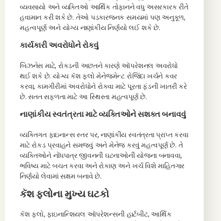
વ્યવસાયો અને વ્યક્તિઓ આર્થિક તોફાનને વધુ અસરકારક રીતે
હવામાન કરી શકે છે. તેઓ પડકારજનક સમયમાં પણ અનુકૂળ,
મહત્વપૂર્ણ અને યોગ્ય નાણાંકીય નિર્ણયો લઈ શકે છે.
કાર્યકારી અવરોધોને રોકવું
બિઝનેસ માટે, રોકડની અછતને કારણે ઑપરેશનલ અવરોધો
થઈ શકે છે. યોગ્ય કૅશ ફ્લો મેનેજમેન્ટ રોજિંદા ખર્ચને કવર
કરવા, કામગીરીમાં અવરોધોને રોકવા માટે પૂરતા ફંડની ખાતરી કરે
છે. સતત સફળતા માટે આ સ્થિરતા મહત્વપૂર્ણ છે.
નાણાંકીય સ્વતંત્રતા માટે વ્યક્તિઓને સશક્ત બનાવવું
વ્યક્તિગત ફાઇનાન્સ સ્તર પર, નાણાંકીય સ્વતંત્રતા પ્રાપ્ત કરવા
માટે રોકડ પ્રવાહને સમજવું અને મેનેજ કરવું મહત્વપૂર્ણ છે. તે
વ્યક્તિઓને નોંધપાત્ર જીવનની ઘટનાઓની યોજના બનાવવા,
ભવિષ્ય માટે બચત કરવા અને રોકાણ અને ખર્ચ વિશે માહિતગાર
નિર્ણયો લેવામાં સક્ષમ બનાવે છે.
કૅશ ફ્લોના મુખ્ય ઘટકો
કૅશ ફ્લો, ફાઇનાન્શિયલ ઑપરેશન્સની હાર્ટબીટ, આર્થિક