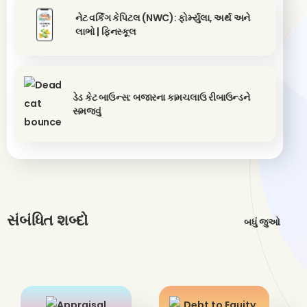
નેટ વર્કિંગ કેપિટલ (NWC): ફોર્મ્યુલા, અર્થ અને
લાભો | ફિનસ્કૂલ
ડેડ કેટ બાઉન્સ: બજારના કામચલાઉ રીબાઉન્ડને
સમજવું
સંબંધિત શબ્દો
બધું જુઓ