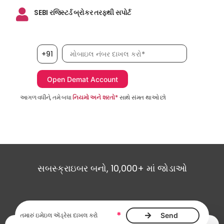
SEBI રજિસ્ટર્ડ બ્રોકર તરફથી સપોર્ટ
મોબાઇલ નંબર, જરૂરી છે
+91
આગળ વધીને, તમે બધા
નિયમો અને શરતો*
સાથે સંમત થાઓ છો
સબસ્ક્રાઇબર બનો, 10,000+ માં જોડાઓ
ઇમેઇલ ઍડ્રેસ આવશ્યક છે
*