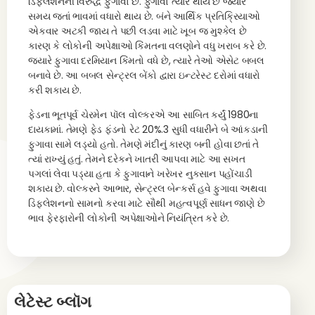
ડિફ્લેશનની વિરુદ્ધ ફુગાવો છે. ફુગાવો ત્યારે થાય છે જ્યારે
સમય જતાં ભાવમાં વધારો થાય છે. બંને આર્થિક પ્રતિક્રિયાઓ
એકવાર અટકી જાય તે પછી લડવા માટે ખૂબ જ મુશ્કેલ છે
કારણ કે લોકોની અપેક્ષાઓ કિંમતના વલણોને વધુ ખરાબ કરે છે.
જ્યારે ફુગાવા દરમિયાન કિંમતો વધે છે, ત્યારે તેઓ એસેટ બબલ
બનાવે છે. આ બબલ સેન્ટ્રલ બેંકો દ્વારા ઇન્ટરેસ્ટ દરોમાં વધારો
કરી શકાય છે.
ફેડના ભૂતપૂર્વ ચેરમેન પૉલ વોલ્કરએ આ સાબિત કર્યું 1980ના
દાયકામાં. તેમણે ફેડ ફંડનો રેટ 20%.3 સુધી વધારીને બે આંકડાની
ફુગાવા સામે લડ્યો હતો. તેમણે મંદીનું કારણ બની હોવા છતાં તે
ત્યાં રાખ્યું હતું. તેમને દરેકને ખાતરી આપવા માટે આ સખત
પગલાં લેવા પડ્યા હતા કે ફુગાવાને ખરેખર નુકસાન પહોંચાડી
શકાય છે. વોલ્કરને આભાર, સેન્ટ્રલ બેન્કર્સ હવે ફુગાવા અથવા
ડિફ્લેશનનો સામનો કરવા માટે સૌથી મહત્વપૂર્ણ સાધન જાણે છે
ભાવ ફેરફારોની લોકોની અપેક્ષાઓને નિયંત્રિત કરે છે.
લેટેસ્ટ બ્લૉગ