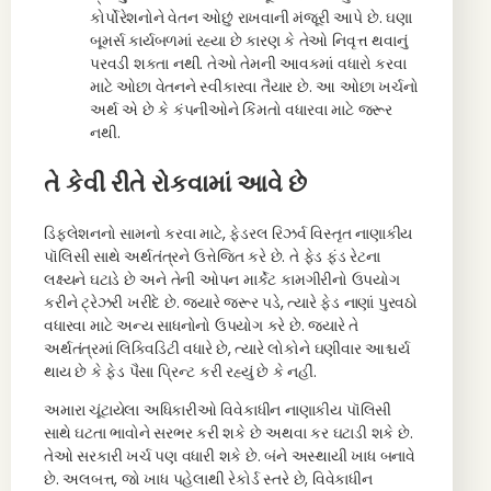
કોર્પોરેશનોને વેતન ઓછું રાખવાની મંજૂરી આપે છે. ઘણા
બૂમર્સ કાર્યબળમાં રહ્યા છે કારણ કે તેઓ નિવૃત્ત થવાનું
પરવડી શકતા નથી. તેઓ તેમની આવકમાં વધારો કરવા
માટે ઓછા વેતનને સ્વીકારવા તૈયાર છે. આ ઓછા ખર્ચનો
અર્થ એ છે કે કંપનીઓને કિંમતો વધારવા માટે જરૂર
નથી.
તે કેવી રીતે રોકવામાં આવે છે
ડિફ્લેશનનો સામનો કરવા માટે, ફેડરલ રિઝર્વ વિસ્તૃત નાણાકીય
પૉલિસી સાથે અર્થતંત્રને ઉત્તેજિત કરે છે. તે ફેડ ફંડ રેટના
લક્ષ્યને ઘટાડે છે અને તેની ઓપન માર્કેટ કામગીરીનો ઉપયોગ
કરીને ટ્રેઝરી ખરીદે છે. જ્યારે જરૂર પડે, ત્યારે ફેડ નાણાં પુરવઠો
વધારવા માટે અન્ય સાધનોનો ઉપયોગ કરે છે. જ્યારે તે
અર્થતંત્રમાં લિક્વિડિટી વધારે છે, ત્યારે લોકોને ઘણીવાર આશ્ચર્ય
થાય છે કે ફેડ પૈસા પ્રિન્ટ કરી રહ્યું છે કે નહીં.
અમારા ચૂંટાયેલા અધિકારીઓ વિવેકાધીન નાણાકીય પૉલિસી
સાથે ઘટતા ભાવોને સરભર કરી શકે છે અથવા કર ઘટાડી શકે છે.
તેઓ સરકારી ખર્ચ પણ વધારી શકે છે. બંને અસ્થાયી ખાધ બનાવે
છે. અલબત્ત, જો ખાધ પહેલાથી રેકોર્ડ સ્તરે છે, વિવેકાધીન