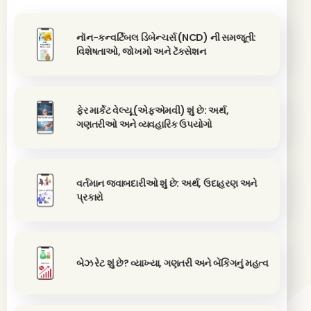
નૉન-કન્વર્ટિબલ ડિબેન્ચર્સ (NCD) ની સમજૂતી:
વિશેષતાઓ, જોખમો અને ટૅક્સેશન
ફેર માર્કેટ વેલ્યૂ (એફએમવી) શું છે: અર્થ,
ગણતરીઓ અને વ્યવહારિક ઉપયોગો
વર્તમાન જવાબદારીઓ શું છે: અર્થ, ઉદાહરણ અને
પ્રકારો
બેઝ રેટ શું છે? વ્યાખ્યા, ગણતરી અને બેંકિંગનું મહત્વ