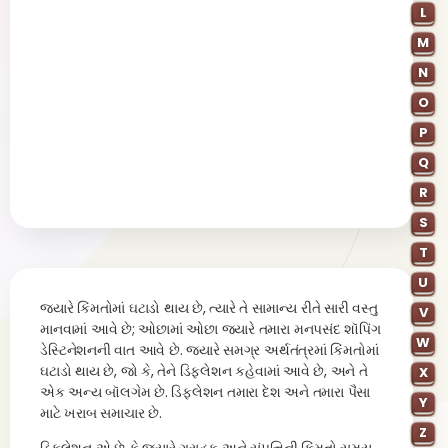
L
M
N
O
P
Q
R
S
T
U
જ્યારે કિંમતોમાં ઘટાડો થાય છે, ત્યારે તે સામાન્ય રીતે સારી વસ્તુ
V
માનવામાં આવે છે; ઓછામાં ઓછા જ્યારે તમારા મનપસંદ શૉપિંગ
W
ડેસ્ટિનેશનની વાત આવે છે. જ્યારે સમગ્ર અર્થતંત્રમાં કિંમતોમાં
ઘટાડો થાય છે, જો કે, તેને ડિફ્લેશન કહેવામાં આવે છે, અને તે
X
એક અન્ય બૉલગેમ છે. ડિફ્લેશન તમારા દેશ અને તમારા પૈસા
Y
માટે ખરાબ સમાચાર છે.
Z