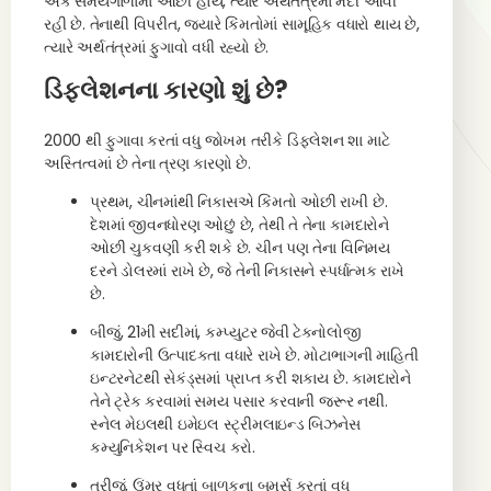
એક સમયગાળામાં ઓછી હોય, ત્યારે અર્થતંત્રમાં મંદી આવી
રહી છે. તેનાથી વિપરીત, જ્યારે કિંમતોમાં સામૂહિક વધારો થાય છે,
ત્યારે અર્થતંત્રમાં ફુગાવો વધી રહ્યો છે.
ડિફ્લેશનના કારણો શું છે?
2000 થી ફુગાવા કરતાં વધુ જોખમ તરીકે ડિફ્લેશન શા માટે
અસ્તિત્વમાં છે તેના ત્રણ કારણો છે.
પ્રથમ, ચીનમાંથી નિકાસએ કિંમતો ઓછી રાખી છે.
દેશમાં જીવનધોરણ ઓછું છે, તેથી તે તેના કામદારોને
ઓછી ચુકવણી કરી શકે છે. ચીન પણ તેના વિનિમય
દરને ડોલરમાં રાખે છે, જે તેની નિકાસને સ્પર્ધાત્મક રાખે
છે.
બીજું, 21મી સદીમાં, કમ્પ્યુટર જેવી ટેક્નોલોજી
કામદારોની ઉત્પાદકતા વધારે રાખે છે. મોટાભાગની માહિતી
ઇન્ટરનેટથી સેકંડ્સમાં પ્રાપ્ત કરી શકાય છે. કામદારોને
તેને ટ્રેક કરવામાં સમય પસાર કરવાની જરૂર નથી.
સ્નેલ મેઇલથી ઇમેઇલ સ્ટ્રીમલાઇન્ડ બિઝનેસ
કમ્યુનિકેશન પર સ્વિચ કરો.
ત્રીજું, ઉંમર વધતાં બાળકના બૂમર્સ કરતાં વધુ