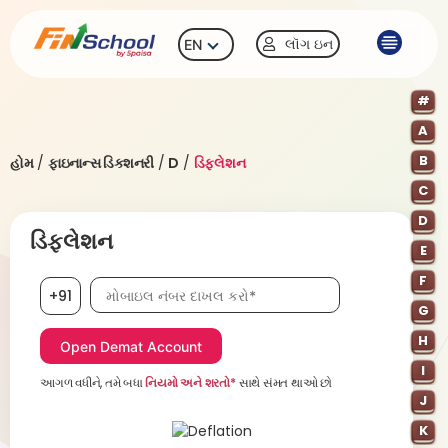
લૉગ ઇન
EN
#
A
B
હોમ
/
ફાઇનાન્સ ડિક્શનરી
/
D
/
ડિફ્લેશન
C
D
ડિફ્લેશન
E
F
મોબાઇલ નંબર, જરૂરી છે
+91
G
H
I
આગળ વધીને, તમે બધા
નિયમો અને શરતો*
સાથે સંમત થાઓ છો
J
K