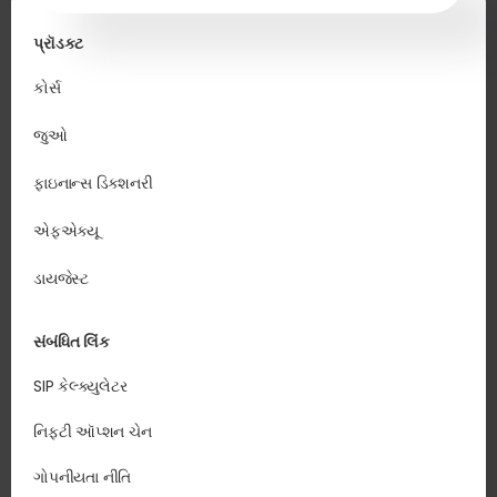
પ્રૉડક્ટ
કોર્સ
જુઓ
ફાઇનાન્સ ડિક્શનરી
એફએક્યૂ
ડાયજેસ્ટ
સંબંધિત લિંક
SIP કેલ્ક્યુલેટર
નિફ્ટી ઑપ્શન ચેન
ગોપનીયતા નીતિ