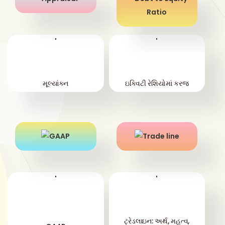
'
'
મૂલ્યાંકન
ઇક્વિટી રેશિયોમાં કરજ
'
'
ટ્રેડલાઇન: અર્થ, મહત્વ,