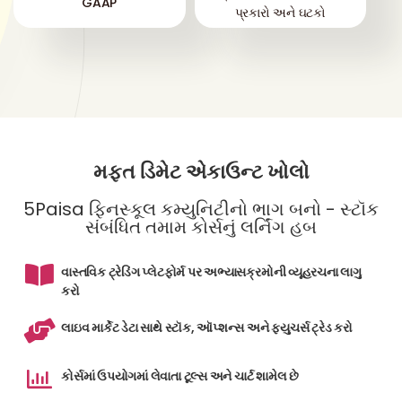
GAAP
પ્રકારો અને ઘટકો
મફત ડિમેટ એકાઉન્ટ ખોલો
5Paisa ફિનસ્કૂલ કમ્યુનિટીનો ભાગ બનો - સ્ટૉક
સંબંધિત તમામ કોર્સનું લર્નિંગ હબ
વાસ્તવિક ટ્રેડિંગ પ્લેટફોર્મ પર અભ્યાસક્રમોની વ્યૂહરચના લાગુ
કરો
લાઇવ માર્કેટ ડેટા સાથે સ્ટૉક, ઑપ્શન્સ અને ફ્યુચર્સ ટ્રેડ કરો
કોર્સમાં ઉપયોગમાં લેવાતા ટૂલ્સ અને ચાર્ટ શામેલ છે