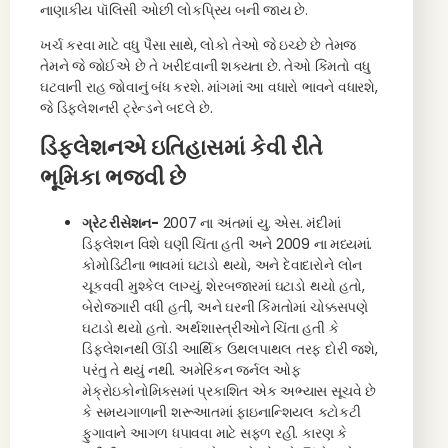
નાણાકીય પૉલિસી ઓછી લોકપ્રિય બની જાય છે.
ખર્ચ કરવા માટે વધુ પૈસા સાથે, લોકો તેઓ જે ઇચ્છે છે તેમજ
તેમને જે જોઈએ છે તે ખરીદવાની શક્યતા છે. તેઓ કિંમતો વધુ
ઘટવાની રાહ જોવાનું બંધ કરશે. માંગમાં આ વધારો ભાવને વધારશે,
જે ડિફ્લેશનરી ટ્રેન્ડને બદલે છે.
ડિફ્લેશનએ ઇતિહાસમાં કેવી રીતે
ભૂમિકા ભજવી છે
ગ્રેટ રીસેશન-
2007 ના અંતમાં યુ. એસ. મંદીમાં
ડિફ્લેશન વિશે ઘણી ચિંતા હતી અને 2009 ના મધ્યમાં.
કોમોડિટીના ભાવમાં ઘટાડો થયો, અને દેવાદારોને લોન
ચૂકવવી મુશ્કેલ લાગ્યું. શેરબજારમાં ઘટાડો થયો હતો,
બેરોજગારી વધી હતી, અને ઘરની કિંમતોમાં ચોક્કસપણે
ઘટાડો થયો હતો. અર્થશાસ્ત્રીઓને ચિંતા હતી કે
ડિફ્લેશનથી ઊંડી આર્થિક ઉથલપાથલ તરફ દોરી જશે,
પરંતુ તે થયું નથી. અમેરિકન જર્નલ ઓફ
મેક્રોઇકોનોમિક્સમાં પ્રકાશિત એક અભ્યાસ સૂચવે છે
કે સમયગાળાની શરૂઆતમાં ફાઇનાન્શિયલ કટોકટી
ફુગાવાને આગળ ધપાવવા માટે સફળ રહી. કારણ કે