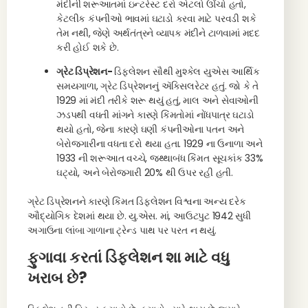
મંદીની શરૂઆતમાં ઇન્ટરેસ્ટ દરો એટલો ઊંચો હતો,
કેટલીક કંપનીઓ ભાવમાં ઘટાડો કરવા માટે પરવડી શકે
તેમ નથી, જેણે અર્થતંત્રને વ્યાપક મંદીને ટાળવામાં મદદ
કરી હોઈ શકે છે.
ગ્રેટ ડિપ્રેશન-
ડિફ્લેશન સૌથી મુશ્કેલ યુએસ આર્થિક
સમયગાળા, ગ્રેટ ડિપ્રેશનનું ઍક્સિલરેટર હતું. જો કે તે
1929 માં મંદી તરીકે શરૂ થયું હતું, માલ અને સેવાઓની
ઝડપથી વધતી માંગને કારણે કિંમતોમાં નોંધપાત્ર ઘટાડો
થયો હતો, જેના કારણે ઘણી કંપનીઓના પતન અને
બેરોજગારીના વધતા દરો થયા હતા. 1929 ના ઉનાળા અને
1933 ની શરૂઆત વચ્ચે, જથ્થાબંધ કિંમત સૂચકાંક 33%
ઘટ્યો, અને બેરોજગારી 20% થી ઉપર રહી હતી.
ગ્રેટ ડિપ્રેશનને કારણે કિંમત ડિફ્લેશન વિશ્વના અન્ય દરેક
ઔદ્યોગિક દેશમાં થયા છે. યુ.એસ. માં, આઉટપુટ 1942 સુધી
અગાઉના લાંબા ગાળાના ટ્રેન્ડ પાથ પર પરત ન થયું.
ફુગાવા કરતાં ડિફ્લેશન શા માટે વધુ
ખરાબ છે?