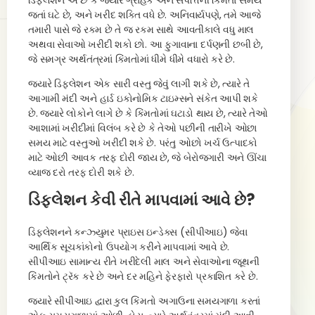
ડિફ્લેશન એ છે કે જ્યારે ગ્રાહક અને સંપત્તિની કિંમતો સમય
જતાં ઘટે છે, અને ખરીદ શક્તિ વધે છે. અનિવાર્યપણે, તમે આજે
તમારી પાસે જે રકમ છે તે જ રકમ સાથે આવતીકાલે વધુ માલ
અથવા સેવાઓ ખરીદી શકો છો. આ ફુગાવાના દર્પણની છબી છે,
જે સમગ્ર અર્થતંત્રમાં કિંમતોમાં ધીમે ધીમે વધારો કરે છે.
જ્યારે ડિફ્લેશન એક સારી વસ્તુ જેવું લાગી શકે છે, ત્યારે તે
આગામી મંદી અને હાર્ડ ઇકોનોમિક ટાઇમ્સને સંકેત આપી શકે
છે. જ્યારે લોકોને લાગે છે કે કિંમતોમાં ઘટાડો થાય છે, ત્યારે તેઓ
આશામાં ખરીદીમાં વિલંબ કરે છે કે તેઓ પછીની તારીખે ઓછા
સમય માટે વસ્તુઓ ખરીદી શકે છે. પરંતુ ઓછો ખર્ચ ઉત્પાદકો
માટે ઓછી આવક તરફ દોરી જાય છે, જે બેરોજગારી અને ઊંચા
વ્યાજ દરો તરફ દોરી શકે છે.
ડિફ્લેશન કેવી રીતે માપવામાં આવે છે?
ડિફ્લેશનને કન્ઝ્યુમર પ્રાઇસ ઇન્ડેક્સ (સીપીઆઇ) જેવા
આર્થિક સૂચકાંકોનો ઉપયોગ કરીને માપવામાં આવે છે.
સીપીઆઇ સામાન્ય રીતે ખરીદેલી માલ અને સેવાઓના જૂથની
કિંમતોને ટ્રૅક કરે છે અને દર મહિને ફેરફારો પ્રકાશિત કરે છે.
જ્યારે સીપીઆઇ દ્વારા કુલ કિંમતો અગાઉના સમયગાળા કરતાં