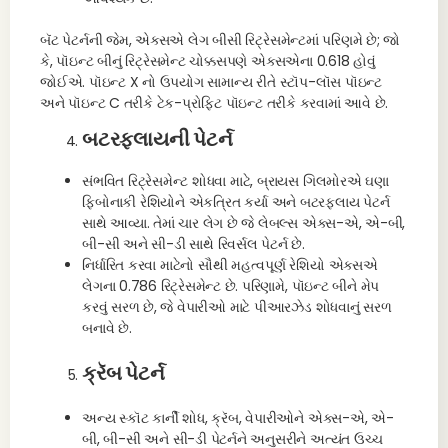
બૅટ પેટર્નની જેમ, એક્સએ લેગ બીસી રિટ્રેસમેન્ટમાં પરિણમે છે; જો
કે, પૉઇન્ટ બીનું રિટ્રેસમેન્ટ ચોક્કસપણે એક્સએના 0.618 હોવું
જોઈએ. પૉઇન્ટ X નો ઉપયોગ સામાન્ય રીતે સ્ટૉપ-લૉસ પૉઇન્ટ
અને પૉઇન્ટ C તરીકે ટેક-પ્રોફિટ પૉઇન્ટ તરીકે કરવામાં આવે છે.
બટરફ્લાયની પેટર્ન
સંભવિત રિટ્રેસમેન્ટ શોધવા માટે, બ્રાયસ ગિલમોરએ ઘણા
ફિબોનાકી રેશિયોને એકત્રિત કર્યા અને બટરફ્લાય પેટર્ન
સાથે આવ્યા. તેમાં ચાર લેગ છે જે લેબલ્સ એક્સ-એ, એ-બી,
બી-સી અને સી-ડી સાથે રિવર્સલ પેટર્ન છે.
નિર્ધારિત કરવા માટેનો સૌથી મહત્વપૂર્ણ રેશિયો એક્સએ
લેગના 0.786 રિટ્રેસમેન્ટ છે. પરિણામે, પૉઇન્ટ બીને મેપ
કરવું સરળ છે, જે વેપારીઓ માટે પીઆરઝેડ શોધવાનું સરળ
બનાવે છે.
ક્રૅબ પેટર્ન
અન્ય સ્કૉટ કાર્ની શોધ, ક્રૅબ, વેપારીઓને એક્સ-એ, એ-
બી, બી-સી અને સી-ડી પેટર્નને અનુસરીને અત્યંત ઉચ્ચ