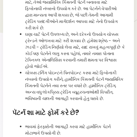
માટે, તેઓ જ્યામિતિક કિંમતની પેટર્ન બનાવવા માટે
ફિબોનાચી નંબરનો ઉપયોગ કરે છે. આ પેટર્નને વેપારીઓ
દ્વારા માન્યતા આપી શકાય છે, જે પછી તેમની આગામી
ટ્રેડિંગ પસંદગીઓને માર્ગદર્શન આપવા માટે તેનો ઉપયોગ
કરી શકે છે.
ઘણા ચાર્ટ પેટર્ન ઉપલબ્ધ છે, અને દરેકનો ઉપયોગ ચોક્કસ
ટ્રેન્ડને ઓળખવા માટે કરી શકાય છે. હંમેશા શ્રેષ્ઠ - અને
ઝડપી - ટ્રેડિંગ નિર્ણયો લેવા માટે, યાદ રાખવું મહત્વપૂર્ણ છે કે
કોઈપણ પેટર્નને લાગુ કરતા પહેલાં, તમારે તમારા પોતાના
ટેક્નિકલ એનાલિસિસ કરવાની તમારી ક્ષમતા પર વિશ્વાસ
હોવો જોઈએ.
ચોક્કસ ટર્નિંગ પોઇન્ટને પિનપોઇન્ટ કરવા માટે ફિબોનાકી
નંબરનો ઉપયોગ કરીને, હાર્મોનિક કિંમતની પેટર્ન જ્યામિતિક
કિંમતની પેટર્નને નવા સ્તર પર વધારે છે. હાર્મોનિક ટ્રેડિંગ,
અન્ય વધુ લોકપ્રિય ટ્રેડિંગ વ્યૂહરચનાઓથી વિપરીત,
ભવિષ્યની ચાલની આગાહી કરવાનો હેતુ ધરાવે છે.
પૅટર્ન શા માટે ફોર્મ કરે છે?
ભાવમાં ફેરફારોની આગાહી કરવા માટે હાર્મોનિક પેટર્ન
મોટાભાગે ઉપયોગી છે.