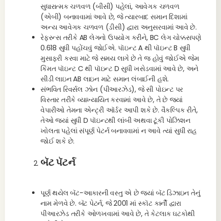
સુધારાત્મક ચળવળ (બીસી) પહેલાં, આવેગક ચળવળ
(એબી) બનાવવામાં આવે છે, જે ત્યારબાદ સમાન દિશામાં
અન્ય આવેગક ચળવળ (ડીસી) દ્વારા અનુસરવામાં આવે છે.
રેફરન્સ તરીકે AB લેગનો ઉપયોગ કરીને, BC લેગ ચોક્કસપણે
0.618 સુધી પહોંચવું જોઈએ. પૉઇન્ટ A થી પૉઇન્ટ B સુધી
મુસાફરી કરવા માટે જે સમય લાગે છે તે જ હોવું જોઈએ જેમ
કિંમત પૉઇન્ટ C થી પૉઇન્ટ D સુધી ખસેડવામાં આવે છે, અને
સીડી લાઇન AB લાઇન માટે સમાન લંબાઈની હશે.
સંભવિત રિવર્સલ ઝોન (પીઆરઝેડ), જે સી પોઇન્ટ પર
વિસ્તાર તરીકે વ્યાખ્યાયિત કરવામાં આવે છે, તે છે જ્યાં
વેપારીઓ તેમના એન્ટ્રી ઑર્ડર આપી શકે છે. વૈકલ્પિક રીતે,
તેઓ જ્યાં સુધી D પૉઇન્ટથી લાંબી અથવા ટૂંકી પોઝિશન
ખોલતા પહેલાં સંપૂર્ણ પેટર્ન બનાવવામાં ન આવે ત્યાં સુધી રાહ
જોઈ શકે છે.
બૅટ પૅટર્ન
પૂર્ણ થયેલ બૅટ-આકારની વસ્તુ એ છે જ્યાં બૅટ ડિઝાઇન તેનું
નામ મેળવે છે. બૅટ પેટર્ન, જે 2001 માં સ્કૉટ કાર્ની દ્વારા
પીઆરઝેડ તરીકે ઓળખવામાં આવે છે, તે કેટલાક ઘટકોથી