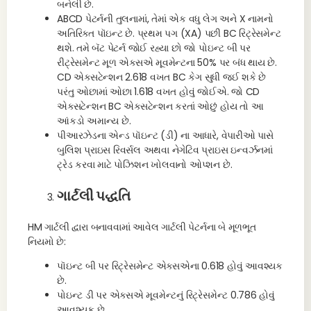
બનેલી છે.
ABCD પેટર્નની તુલનામાં, તેમાં એક વધુ લેગ અને X નામનો
અતિરિક્ત પૉઇન્ટ છે. પ્રથમ પગ (XA) પછી BC રિટ્રેસમેન્ટ
થશે. તમે બૅટ પેટર્ન જોઈ રહ્યા છો જો પોઇન્ટ બી પર
રીટ્રેસમેન્ટ મૂળ એક્સએ મૂવમેન્ટના 50% પર બંધ થાય છે.
CD એક્સટેન્શન 2.618 વખત BC કેગ સુધી જઈ શકે છે
પરંતુ ઓછામાં ઓછા 1.618 વખત હોવું જોઈએ. જો CD
એક્સટેન્શન BC એક્સટેન્શન કરતાં ઓછું હોય તો આ
આંકડો અમાન્ય છે.
પીઆરઝેડના એન્ડ પૉઇન્ટ (ડી) ના આધારે, વેપારીઓ પાસે
બુલિશ પ્રાઇસ રિવર્સલ અથવા નેગેટિવ પ્રાઇસ ઇન્વર્ઝનમાં
ટ્રેડ કરવા માટે પોઝિશન ખોલવાનો ઓપ્શન છે.
ગાર્ટલી પદ્ધતિ
HM ગાર્ટલી દ્વારા બનાવવામાં આવેલ ગાર્ટલી પેટર્નના બે મૂળભૂત
નિયમો છે:
પૉઇન્ટ બી પર રિટ્રેસમેન્ટ એક્સએના 0.618 હોવું આવશ્યક
છે.
પોઇન્ટ ડી પર એક્સએ મૂવમેન્ટનું રિટ્રેસમેન્ટ 0.786 હોવું
આવશ્યક છે.