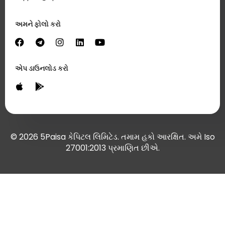
અમને ફોલો કરો
એપ ડાઉનલોડ કરો
© 2026 5Paisa કેપિટલ લિમિટેડ. તમામ હકો આરક્ષિત. અમે Iso
27001:2013 પ્રમાણિત છીએ.