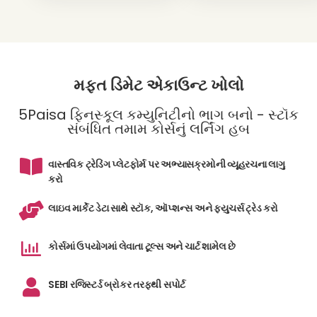
મફત ડિમેટ એકાઉન્ટ ખોલો
5Paisa ફિનસ્કૂલ કમ્યુનિટીનો ભાગ બનો - સ્ટૉક
સંબંધિત તમામ કોર્સનું લર્નિંગ હબ
વાસ્તવિક ટ્રેડિંગ પ્લેટફોર્મ પર અભ્યાસક્રમોની વ્યૂહરચના લાગુ
કરો
લાઇવ માર્કેટ ડેટા સાથે સ્ટૉક, ઑપ્શન્સ અને ફ્યુચર્સ ટ્રેડ કરો
કોર્સમાં ઉપયોગમાં લેવાતા ટૂલ્સ અને ચાર્ટ શામેલ છે
SEBI રજિસ્ટર્ડ બ્રોકર તરફથી સપોર્ટ