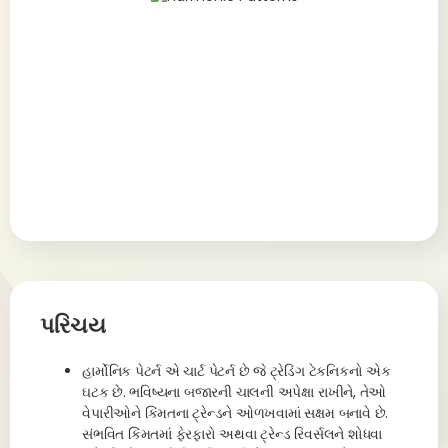
પરિચય
હાર્મોનિક પેટર્ન એ ચાર્ટ પેટર્ન છે જે ટ્રેડિંગ ટેકનિકનો એક
ઘટક છે. ભવિષ્યના બજારની ચાલની અપેક્ષા રાખીને, તેઓ
વેપારીઓને કિંમતના ટ્રેન્ડને ઓળખવામાં સક્ષમ બનાવે છે.
સંભવિત કિંમતમાં ફેરફારો અથવા ટ્રેન્ડ રિવર્સલને શોધવા