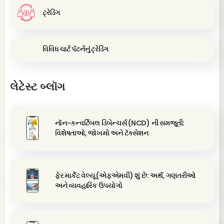
ટ્રેડિંગ
વિવિધ ચાર્ટ પૅટર્નનું ટ્રેડિંગ
લેટેસ્ટ બ્લૉગ
નૉન-કન્વર્ટિબલ ડિબેન્ચર્સ (NCD) ની સમજૂતી:
વિશેષતાઓ, જોખમો અને ટૅક્સેશન
ફેર માર્કેટ વેલ્યૂ (એફએમવી) શું છે: અર્થ, ગણતરીઓ
અને વ્યવહારિક ઉપયોગો