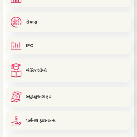
રોકાણ
IPO
બેસિક શીખો
મ્યુચ્યુઅલ ફંડ
પર્સનલ ફાઇનાન્સ