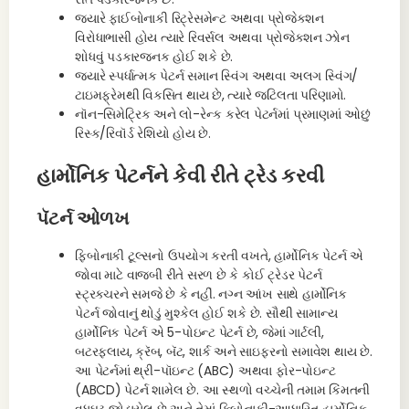
જ્યારે ફાઈબોનાકી રિટ્રેસમેન્ટ અથવા પ્રોજેક્શન
વિરોધાભાસી હોય ત્યારે રિવર્સલ અથવા પ્રોજેક્શન ઝોન
શોધવું પડકારજનક હોઈ શકે છે.
જ્યારે સ્પર્ધાત્મક પેટર્ન સમાન સ્વિંગ અથવા અલગ સ્વિંગ/
ટાઇમફ્રેમથી વિકસિત થાય છે, ત્યારે જટિલતા પરિણામો.
નૉન-સિમેટ્રિક અને લો-રેન્ક કરેલ પેટર્નમાં પ્રમાણમાં ઓછું
રિસ્ક/રિવૉર્ડ રેશિયો હોય છે.
હાર્મોનિક પેટર્નને કેવી રીતે ટ્રેડ કરવી
પૅટર્ન ઓળખ
ફિબોનાકી ટૂલ્સનો ઉપયોગ કરતી વખતે, હાર્મોનિક પેટર્ન એ
જોવા માટે વાજબી રીતે સરળ છે કે કોઈ ટ્રેડર પેટર્ન
સ્ટ્રક્ચરને સમજે છે કે નહીં. નગ્ન આંખ સાથે હાર્મોનિક
પેટર્ન જોવાનું થોડું મુશ્કેલ હોઈ શકે છે. સૌથી સામાન્ય
હાર્મોનિક પેટર્ન એ 5-પોઇન્ટ પેટર્ન છે, જેમાં ગાર્ટલી,
બટરફ્લાય, ક્રૅબ, બૅટ, શાર્ક અને સાઇફરનો સમાવેશ થાય છે.
આ પેટર્નમાં થ્રી-પૉઇન્ટ (ABC) અથવા ફોર-પોઇન્ટ
(ABCD) પેટર્ન શામેલ છે. આ સ્થળો વચ્ચેની તમામ કિંમતની