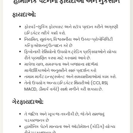
હાર્મોનિક પેટર્નના ફાયદાઓ અને નુકસાન
ફાયદાઓ:
ફોરવર્ડ-લુકિંગ ફોરકાસ્ટ અને સ્ટૉપ પ્રદાન કરીને અગ્રણી
ઇન્ડિકેટર તરીકે કાર્ય કરો.
નિયમિત, સુસંગત, વિશ્વસનીય અને ઉચ્ચ-પ્રોબેબિલિટી
કન્ફિગરેશનનું ઉત્પાદન કરે છે
ફિબોનાકી રેશિયોનો ઉપયોગ ટ્રેડિંગ પ્રક્રિયાઓને યોગ્ય
રીતે પ્રમાણિત કરવા માટે કરવામાં આવે છે.
માપેલા ચાલ, સમરૂપતા અને બજારના સંદર્ભમાં
માર્ગદર્શિકાઓને અનુસરીને સારું પ્રદર્શન કરો
તમામ માર્કેટ ઇન્સ્ટ્રુમેન્ટ અને સમયસીમાઓમાં કામ કરો.
તેનો ઉપયોગ અન્ય ઇન્ડિકેટર થિયરીઓ (CCI, RSI,
MACD, ડીમાર્ક વગેરે) સાથે મળીને કરી શકાય છે.
ગેરફાયદાઓ:
તે જટિલ અને ખૂબ જ તકનીકી છે, જે તેને સમજવું
પડકારજનક છે
હાર્મોનિક પેટર્ન માન્યતા અને ઑટોમેશન (કોડિંગ) યોગ્ય
રીતે પડકારજનક છે.