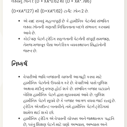
લક્ષ્યનું ઝોન 1: (D + XA*0.62 થી (D + XA*.786)
(D+XA*1.27) થી (D+XA*1.62) ટાર્ગેટ ઝોન 2 છે.
એ યાદ રાખવું મહત્વપૂર્ણ છે કે હાર્મોનિક પેટર્નમાં સંભવિત
લક્ષ્ય ઝોનની ગણતરી નિશ્ચિતતાના બદલે સંભવત: કરવામાં
આવે છે.
કોઈપણ પેટર્ન ટ્રેડિંગ સફળતાની પેટર્નની સંપૂર્ણ સમજણ,
તેમજ મજબૂત પૈસા અને રિસ્ક વ્યવસ્થાપન સિદ્ધાંતોની
જરૂર છે.
નિષ્કર્ષ
વેપારીઓ ભાવિ બજારની ચાલની આગાહી કરવા માટે
હાર્મોનિક પેટર્નનો ઉપયોગ કરે છે. વેપારીઓ પાસે બુલિશ
અથવા મંદીનું વલણ હોઈ શકે છે. સંભવિત બજાર ઘટાડાને
બેરિશ હાર્મોનિક પેટર્ન દ્વારા સૂચવવામાં આવે છે. બુલિશ
હાર્મોનિક પેટર્ન સૂચવે છે કે બજાર આગળ વધવા જઈ રહ્યું છે.
ટ્રેડિંગ એકાઉન્ટ બનાવીને, તમે હાર્મોનિક પેટર્ન ટ્રેડિંગમાં
શામેલ થઈ શકો છો.
હાર્મોનિક ટ્રેડિંગ એ વેપારની ચોક્કસ અને જથ્થાત્મક પદ્ધતિ
છે, પરંતુ શિક્ષણ પેટર્ન માટે ઘણો અભ્યાસ, અભ્યાસ અને