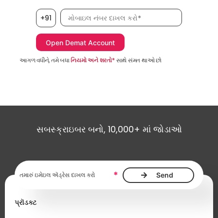
મોબાઇલ નંબર, જરૂરી છે
+91
આગળ વધીને, તમે બધા
નિયમો અને શરતો*
સાથે સંમત થાઓ છો
સબસ્ક્રાઇબર બનો, 10,000+ માં જોડાઓ
ઇમેઇલ ઍડ્રેસ આવશ્યક છે
*
પ્રૉડક્ટ