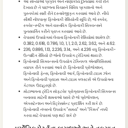
આ સંખ્યાઓ પ્રકૃતિ અને નાણાંકીય દુનિયામાં કેવી રીતે
દેખાય છે તે પાછળના વિચારને વિવિધ પ્રકાશનો અને
પુસ્તકોમાં સારી રીતે દસ્તાવેજીકૃત કરવામાં આવે છે. નીચે
સૌથી નોંધપાત્ર ફિબોનાકી રેશિયોની સૂચિ છે, જે સ્ક્વેર,
સ્ક્વેર-રૂટિંગ અને વાસ્તવિક ફિબોનાકી સિક્વન્સને
પુનરાવર્તિત કરીને પ્રાપ્ત કરવામાં આવે છે.
વેપારમાં ઉપયોગમાં લેવાતા ફિબોનાકી રેશિયોમાં શામેલ છે:
0.382, 0.618, 0.786, 1.0, 1, 1, 2.0, 2.62, 3.62, અને 4.62.
236, 0.886, 1.13, 2.236, 3.14, અને 4.236 વધુ ફિબોનાકી-
ઉત્પાદિત રેશિયો છે જેનો ઉપયોગ ટ્રેડિંગમાં થાય છે.
ફિબોનાચી સિક્વન્સનો ઉપયોગ ટેક્નિકલ એનાલિસિસમાં
વ્યાપક રીતે કરવામાં આવે છે. ફિબોનાચી પ્રોજેક્શન,
ફિબોનાચી ફેન્સ, ફિબોનાચી આર્ક, ફિબોનાચી ટાઇમ ઝોન
અને ફિબોનાચી પ્રાઇસ અને ટાઇમ ક્લસ્ટર્સ એ ઉપયોગના
કેટલાક ઉદાહરણો છે.
મોટાભાગના ટ્રેડિંગ સૉફ્ટવેર પ્રોગ્રામ્સ ફિબોનાકી સિક્વન્સ
બનાવવા માટેની ક્ષમતાઓ ધરાવે છે જે પ્રોજેક્શન,
એક્સટેન્શન અને રિટ્રેસમેન્ટ પ્રદર્શિત કરી શકે છે.
ફિબોનાચી નંબરનો ઉપયોગ "સમય" અને "કિંમત" નક્કી
કરવા માટે વેપારમાં પણ થઈ શકે છે