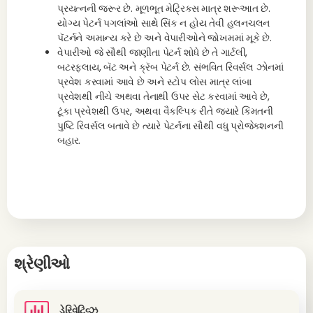
પ્રયત્નની જરૂર છે. મૂળભૂત મેટ્રિક્સ માત્ર શરૂઆત છે.
યોગ્ય પેટર્ન પગલાંઓ સાથે સિંક ન હોય તેવી હલનચલન
પૅટર્નને અમાન્ય કરે છે અને વેપારીઓને જોખમમાં મૂકે છે.
વેપારીઓ જે સૌથી જાણીતા પેટર્ન શોધે છે તે ગાર્ટલી,
બટરફ્લાય, બૅટ અને ક્રૅબ પેટર્ન છે. સંભવિત રિવર્સલ ઝોનમાં
પ્રવેશ કરવામાં આવે છે અને સ્ટોપ લોસ માત્ર લાંબા
પ્રવેશથી નીચે અથવા તેનાથી ઉપર સેટ કરવામાં આવે છે,
ટૂંકા પ્રવેશથી ઉપર, અથવા વૈકલ્પિક રીતે જ્યારે કિંમતની
પુષ્ટિ રિવર્સલ બતાવે છે ત્યારે પેટર્નના સૌથી વધુ પ્રોજેક્શનની
બહાર.
શ્રેણીઓ
ડેરિવેટિવ્ઝ