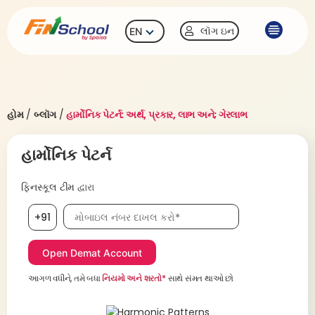
લૉગ ઇન
EN
હોમ
/
બ્લૉગ
/
હાર્મોનિક પેટર્ન: અર્થ, પ્રકાર, લાભ અને; ગેરલાભ
હાર્મોનિક પેટર્ન
ફિનસ્કૂલ ટીમ
દ્વારા
મોબાઇલ નંબર, જરૂરી છે
+91
આગળ વધીને, તમે બધા
નિયમો અને શરતો*
સાથે સંમત થાઓ છો