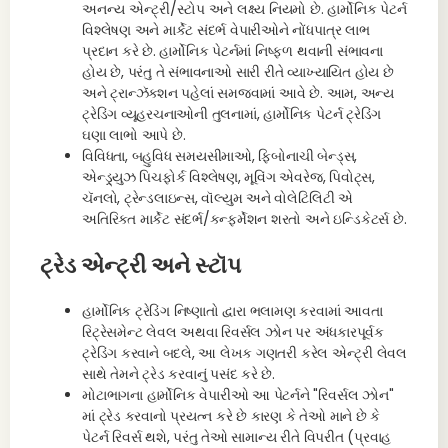
અનન્ય એન્ટ્રી/સ્ટોપ અને લક્ષ્ય નિયમો છે. હાર્મોનિક પેટર્ન
વિશ્લેષણ અને માર્કેટ સંદર્ભ વેપારીઓને નોંધપાત્ર લાભ
પ્રદાન કરે છે. હાર્મોનિક પેટર્નમાં નિષ્ફળ થવાની સંભાવના
હોય છે, પરંતુ તે સંભાવનાઓ સારી રીતે વ્યાખ્યાયિત હોય છે
અને ટ્રાન્ઝૅક્શન પહેલાં સમજવામાં આવે છે. આમ, અન્ય
ટ્રેડિંગ વ્યૂહરચનાઓની તુલનામાં, હાર્મોનિક પેટર્ન ટ્રેડિંગ
ઘણા લાભો આપે છે.
વિવિધતા, બહુવિધ સમયસીમાઓ, ફિબોનાચી બેન્ડ્સ,
એન્ડ્ર્યુઝ પિચફોર્ક વિશ્લેષણ, મૂવિંગ એવરેજ, પિવોટ્સ,
ચૅનલો, ટ્રેન્ડલાઇન્સ, વૉલ્યુમ અને વોલેટિલિટી એ
અતિરિક્ત માર્કેટ સંદર્ભ/કન્ફર્મેશન શરતો અને ઇન્ડિકેટર્સ છે.
ટ્રેડ એન્ટ્રી અને સ્ટૉપ
હાર્મોનિક ટ્રેડિંગ નિષ્ણાતો દ્વારા ભલામણ કરવામાં આવતા
રિટ્રેસમેન્ટ લેવલ અથવા રિવર્સલ ઝોન પર અંધકારપૂર્વક
ટ્રેડિંગ કરવાને બદલે, આ લેખક ગણતરી કરેલ એન્ટ્રી લેવલ
સાથે તેમને ટ્રેડ કરવાનું પસંદ કરે છે.
મોટાભાગના હાર્મોનિક વેપારીઓ આ પેટર્નને "રિવર્સલ ઝોન"
માં ટ્રેડ કરવાનો પ્રયત્ન કરે છે કારણ કે તેઓ માને છે કે
પેટર્ન રિવર્સ થશે, પરંતુ તેઓ સામાન્ય રીતે વિપરીત (પ્રવાહ