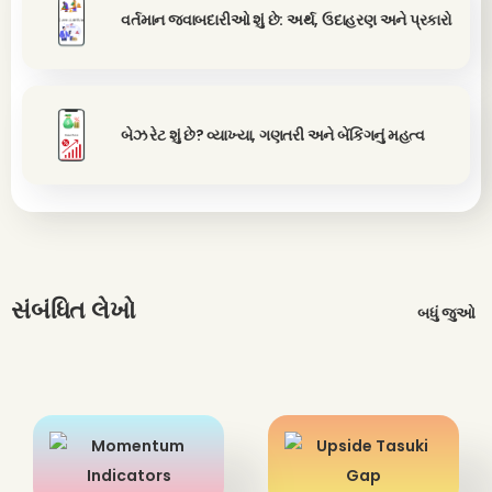
વર્તમાન જવાબદારીઓ શું છે: અર્થ, ઉદાહરણ અને પ્રકારો
બેઝ રેટ શું છે? વ્યાખ્યા, ગણતરી અને બેંકિંગનું મહત્વ
સંબંધિત લેખો
બધું જુઓ