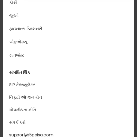
કોર્સ
જુઓ
ફાઇનાન્સ ડિક્શનરી
એફએક્યૂ
ડાયજેસ્ટ
સંબંધિત લિંક
SIP કેલ્ક્યુલેટર
નિફ્ટી ઑપ્શન ચેન
ગોપનીયતા નીતિ
સંપર્ક કરો
support@5paisa.com