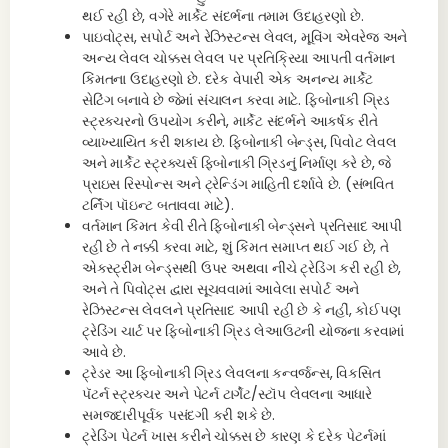
થઈ રહી છે, વગેરે માર્કેટ સંદર્ભના તમામ ઉદાહરણો છે.
પાઇવોટ્સ, સપોર્ટ અને રેઝિસ્ટન્સ લેવલ, મૂવિંગ એવરેજ અને
અન્ય લેવલ ચોક્કસ લેવલ પર પ્રતિક્રિયા આપતી વર્તમાન
કિંમતના ઉદાહરણો છે. દરેક વેપારી એક અનન્ય માર્કેટ
સેટિંગ બનાવે છે જેમાં સંચાલન કરવા માટે. ફિબોનાકી ગ્રિડ
સ્ટ્રક્ચરનો ઉપયોગ કરીને, માર્કેટ સંદર્ભને આકર્ષક રીતે
વ્યાખ્યાયિત કરી શકાય છે. ફિબોનાકી બેન્ડ્સ, પિવોટ લેવલ
અને માર્કેટ સ્ટ્રક્ચર્સ ફિબોનાકી ગ્રિડનું નિર્માણ કરે છે, જે
પ્રાઇસ રિસ્પોન્સ અને ટ્રેન્ડિંગ માહિતી દર્શાવે છે. (સંભવિત
ટર્નિંગ પૉઇન્ટ બતાવવા માટે).
વર્તમાન કિંમત કેવી રીતે ફિબોનાકી બેન્ડ્સને પ્રતિસાદ આપી
રહી છે તે નક્કી કરવા માટે, શું કિંમત સમાપ્ત થઈ ગઈ છે, તે
એક્સ્ટ્રીમ બેન્ડ્સથી ઉપર અથવા નીચે ટ્રેડિંગ કરી રહી છે,
અને તે પિવોટ્સ દ્વારા સૂચવવામાં આવેલા સપોર્ટ અને
રેઝિસ્ટન્સ લેવલને પ્રતિસાદ આપી રહી છે કે નહીં, કોઈપણ
ટ્રેડિંગ ચાર્ટ પર ફિબોનાકી ગ્રિડ લેઆઉટની યોજના કરવામાં
આવે છે.
ટ્રેડર આ ફિબોનાકી ગ્રિડ લેવલના કન્વર્જન્સ, વિકસિત
પૅટર્ન સ્ટ્રક્ચર અને પેટર્ન ટાર્ગેટ/સ્ટૉપ લેવલના આધારે
સમજદારીપૂર્વક પસંદગી કરી શકે છે.
ટ્રેડિંગ પેટર્ન ખાસ કરીને ચોક્કસ છે કારણ કે દરેક પેટર્નમાં