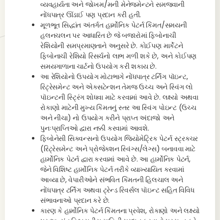
વ્યવહાર્યતા અને જોખમ/મની મેનેજમેન્ટને સમજવાની
નોંધપાત્ર ઊંડાઈ પણ પ્રદાન કરી હતી.
મૂળભૂત સિદ્ધાંત અંતર્ગત હાર્મોનિક પેટર્ન કિંમત/સમયની
હલનચલન પર આધારિત છે જે બજારોમાં ફિબોનાચી
રેશિયોની સમપ્રમાણતાને અનુસરે છે. કોઈપણ માર્કેટને
ફિબોનાચી રેશિયો રિસર્ચનો લાભ મળી શકે છે, અને કોઈપણ
સમયગાળાના ચાર્ટનો ઉપયોગ કરી શકાય છે.
આ રેશિયોનો ઉપયોગ મોટાભાગે નોંધપાત્ર ટર્નિંગ પૉઇન્ટ,
રિટ્રેસમેન્ટ અને એક્સટેન્શન તેમજ ઉચ્ચ અને સ્વિંગ લો
પૉઇન્ટની સ્ટ્રિંગ શોધવા માટે કરવામાં આવે છે. લક્ષ્યો અથવા
રોકાણો માટેની મુખ્ય કિંમતનું સ્તર આ સ્વિંગ પોઇન્ટ (ઉચ્ચ
અને નીચા) નો ઉપયોગ કરીને પ્રાપ્ત અંદાજો અને
પુનઃપ્રાપ્તિઓ દ્વારા નક્કી કરવામાં આવશે.
ફિબોનેસી સિક્વન્સનો ઉપયોગ જિયોમેટ્રિક પેટર્ન સ્ટ્રક્ચર
(રિટ્રેસમેન્ટ અને પ્રોજેક્શન સ્વિંગ્સ/લેગ્સ) બનાવવા માટે
હાર્મોનિક પેટર્ન દ્વારા કરવામાં આવે છે. આ હાર્મોનિક પેટર્ન,
જેને વિશિષ્ટ હાર્મોનિક પેટર્ન તરીકે વ્યાખ્યાયિત કરવામાં
આવ્યા છે, વેપારીઓને સંભવિત કિંમતની હિલચાલ અને
નોંધપાત્ર ટર્નિંગ અથવા ટ્રેન્ડ રિવર્સલ પૉઇન્ટ સહિત વિવિધ
સંભાવનાઓ પ્રદાન કરે છે.
કારણ કે હાર્મોનિક પેટર્ન કિંમતના પ્રવેશ, રોકાણો અને લક્ષ્યો