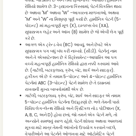
વધઘટ જોડાયેલ છે અને તેમાં ફિબોનાકી-આધારિત હાર્મોનિક
રેશિયો શામેલ છે. 3-ડ્રાઇવના કિસ્સામાં, પેટર્ન વિકસિત થાય
છે અથવા "M" અથવા "W" -આકારના માળખાઓ, અથવા
"M" અને "W" ના મિશ્રણ પૂર્ણ કર્યા છે. હાર્મોનિક પેટર્ન (5-
પોઇન્ટ) માં મહત્વપૂર્ણ મૂળ (X), ઇમ્પલ્સ વેવ (XA),
સુધારાત્મક લહેર અને આંખ (B) શામેલ છે જે એબી લેગ પૂર્ણ
કરે છે.
આગળ એક ટ્રેન્ડ વેવ (BC) આવ્યું, અને છેવટે એક
સુધારાત્મક પગ બધું બંધ કરી નાખ્યો. (સીડી). પેટર્નનું નામ
અને તે એક્સટેન્શન છે કે રિટ્રેસમેન્ટ-આધારિત આ પગ
વચ્ચે મહત્વપૂર્ણ હાર્મોનિક રેશિયો દ્વારા નક્કી કરવામાં આવે
છે. (ગાર્ટલી, બટરફ્લાય, ક્રૅબ, બૅટ, શાર્ક અને સાઇફર).
હકીકત એ છે કે તમામ 5-પોઇન્ટ અને 4-પોઇન્ટ હાર્મોનિક
પેટર્નમાં ABC (3-પોઇન્ટ) પેટર્ન શામેલ છે તે ધ્યાનમાં
રાખવાની મુખ્ય બાબતોમાંથી એક છે.
ગાર્ટલી, બટરફ્લાય, ક્રૅબ, બૅટ, શાર્ક અને સાઇફર એ તમામ
5-પૉઇન્ટ હાર્મોનિક પેટર્નના ઉદાહરણો છે. ભલે તેમની પાસે
વિવિધ લેગ-લેન્થ રેશિયો અને ક્રિટિકલ નોડ પોઝિશન (X,
A, B, C, અને D) હોવા છતાં, જો તમને એક પેટર્ન મળે, તો
અન્યોને સમજવું સરળ રહેશે. પેટર્ન શોધવા અથવા અમલમાં
મૂકવા માટે માત્ર તેમની આંખોનો ઉપયોગ કરવાને બદલે,
વેપારીઓને આ પેટર્નને ઓળખવા માટે ઑટોમેટિક પેટર્ન