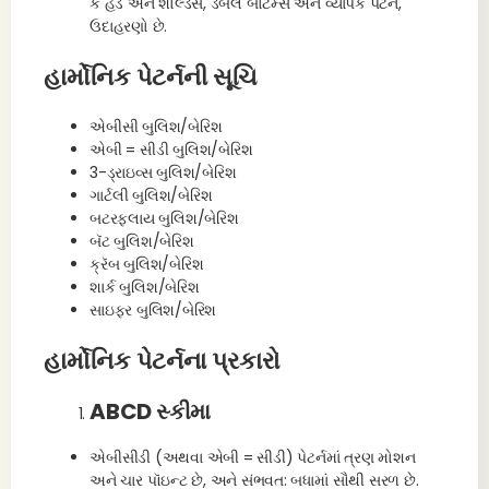
કે હેડ અને શોલ્ડર્સ, ડબલ બોટમ્સ અને વ્યાપક પેટર્ન,
ઉદાહરણો છે.
હાર્મોનિક પેટર્નની સૂચિ
એબીસી બુલિશ/બેરિશ
એબી = સીડી બુલિશ/બેરિશ
3-ડ્રાઇવ્સ બુલિશ/બેરિશ
ગાર્ટલી બુલિશ/બેરિશ
બટરફ્લાય બુલિશ/બેરિશ
બૅટ બુલિશ/બેરિશ
ક્રૅબ બુલિશ/બેરિશ
શાર્ક બુલિશ/બેરિશ
સાઇફર બુલિશ/બેરિશ
હાર્મોનિક પેટર્નના પ્રકારો
ABCD સ્કીમા
એબીસીડી (અથવા એબી = સીડી) પેટર્નમાં ત્રણ મોશન
અને ચાર પૉઇન્ટ છે, અને સંભવત: બધામાં સૌથી સરળ છે.