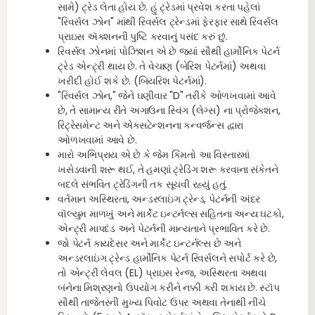
સામે) ટ્રેડ લેતા હોય છે. હું ટ્રેડમાં પ્રવેશ કરતા પહેલાં
"રિવર્સલ ઝોન" માંથી રિવર્સલ ટ્રેન્ડમાં ફેરફાર સાથે રિવર્સલ
પ્રાઇસ ઍક્શનની પુષ્ટિ કરવાનું પસંદ કરું છું.
રિવર્સલ ઝોનમાં પોઝિશન એ છે જ્યાં સૌથી હાર્મોનિક પેટર્ન
ટ્રેડ એન્ટ્રી થાય છે. તે વેચાણ (બેરિશ પેટર્નમાં) અથવા
ખરીદી હોઈ શકે છે. (બિયરિશ પેટર્નમાં).
"રિવર્સલ ઝોન," જેને ઘણીવાર "D" તરીકે ઓળખવામાં આવે
છે, તે સામાન્ય રીતે અગાઉના સ્વિંગ (લેગ્સ) ના પ્રોજેક્શન,
રિટ્રેસમેન્ટ અને એક્સટેન્શનના કન્વર્જન્સ દ્વારા
ઓળખવામાં આવે છે.
મારો અભિપ્રાય એ છે કે જેમ કિંમતો આ વિસ્તારમાં
ખસેડવાની શરૂ થઈ, તે હમણાં ટ્રેડિંગ શરૂ કરવાના સંકેતને
બદલે સંભવિત ટ્રેડિંગની તક સૂચવી રહ્યું હતું.
વર્તમાન અસ્થિરતા, અન્ડરલાઇંગ ટ્રેન્ડ, પેટર્નની અંદર
વૉલ્યુમ માળખું અને માર્કેટ ઇન્ટર્નલ્સ સહિતના અન્ય ઘટકો,
એન્ટ્રી માપદંડ અને પેટર્નની માન્યતાને પ્રભાવિત કરે છે.
જો પેટર્ન કાયદેસર અને માર્કેટ ઇન્ટર્નલ્સ છે અને
અન્ડરલાઇંગ ટ્રેન્ડ હાર્મોનિક પેટર્ન રિવર્સલને સપોર્ટ કરે છે,
તો એન્ટ્રી લેવલ (EL) પ્રાઇસ રેન્જ, અસ્થિરતા અથવા
બંનેના મિશ્રણનો ઉપયોગ કરીને નક્કી કરી શકાય છે. સ્ટૉપ
સૌથી તાજેતરની મુખ્ય પિવોટ ઉપર અથવા તેનાથી નીચે