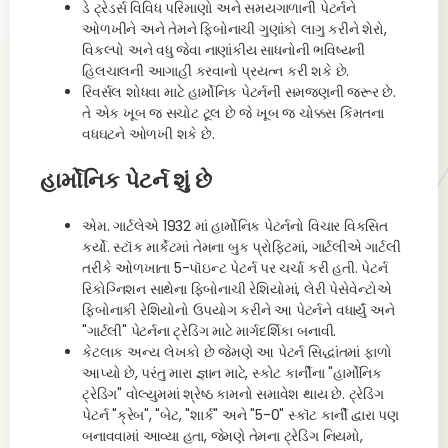
ડે ટ્રેડર્સ વિવિધ પરિમાણો અને સમયગાળાની પેટર્નને
ઓળખીને અને તેમને ફિબોનાચી ગુણાંકો લાગુ કરીને શેરો,
વિકલ્પો અને વધુ જેવા નાણાંકીય સાધનોની ભવિષ્યની
હિલચાલની આગાહી કરવાનો પ્રયત્ન કરી શકે છે.
રિવર્સલ શોધવા માટે હાર્મોનિક પેટર્નની સમજણની જરૂર છે.
તે એક ખૂબ જ સચોટ ટૂલ છે જે ખૂબ જ ચોક્કસ કિંમતના
વધઘટને ઓળખી શકે છે.
હાર્મોનિક પેટર્ન શું છે
એમ. ગાર્ટલેએ 1932 માં હાર્મોનિક પેટર્નનો વિચાર વિકસિત
કર્યો. સ્ટૉક માર્કેટમાં તેમના બુક પ્રોફિટમાં, ગાર્ટલીએ ગાર્ટલી
તરીકે ઓળખાતા 5-પૉઇન્ટ પેટર્ન પર ચર્ચા કરી હતી. પેટર્ન
રિકોગ્નિશન સાથેના ફિબોનાચી રેશિયોમાં, લેરી પેસેવેન્ટોએ
ફિબોનાકી રેશિયોનો ઉપયોગ કરીને આ પેટર્નને વધાર્યું અને
"ગાર્ટલી" પેટર્નના ટ્રેડિંગ માટે માર્ગદર્શિકા બનાવી.
કેટલાક અન્ય લેખકો છે જેમણે આ પેટર્ન સિદ્ધાંતમાં ફાળો
આપ્યો છે, પરંતુ મારા જ્ઞાન માટે, સ્કોટ કાર્નીના "હાર્મોનિક
ટ્રેડિંગ" વોલ્યુમમાં શ્રેષ્ઠ કામનો સમાવેશ થાય છે. ટ્રેડિંગ
પેટર્ન "ક્રેબ", "બેટ, "શાર્ક" અને "5-0" સ્કૉટ કાર્ની દ્વારા પણ
બનાવવામાં આવ્યા હતા, જેમણે તેમના ટ્રેડિંગ નિયમો,