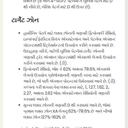
સ્થિત છે (5 અને 4-પૉઇન્ટ પેટર્નમાં તે બુલિશ પેટર્ન માટે D
થી નીચે છે, બેરિશ પેટર્ન માટે D થી ઉપર છે).
ટાર્ગેટ ઝોન
હાર્મોનિક પેટર્ન માટે લક્ષ્ય ઝોનની ગણતરી ફિબોનાકી રેશિયો,
ઇમ્પલ્સ/ફેરક્ટિવ સ્વિંગ એક્સટેન્શન અને પેટર્નના ઍક્શન
પૉઇન્ટમાંથી રિટ્રેસમેન્ટનો ઉપયોગ કરીને કરવામાં આવે છે.
ઉદાહરણ તરીકે, ગાર્ટલી બુલિશ પેટર્નમાં ટાર્ગેટ ઝોનની
ગણતરી ટ્રેડ ઍક્શન પૉઇન્ટમાંથી એક્સએ લેગનો ઉપયોગ
કરીને કરવામાં આવે છે. (ડી).
ફિબોનાકી રેશિયો, જેમ કે 62% અથવા 78.6% એક્સએ
લેગનો ઉપયોગ પ્રોજેક્શનની ગણતરી કરવા માટે કરવામાં
આવે છે, જે પછી ઍક્શન પોઇન્ટમાં ઉમેરવામાં આવે છે. (ડી).
કલ્પના કરી શકાય તેવા લક્ષ્ય સ્તર માટે, 1., 1.27, 1.62, 2.,
2.27, અથવા 2.62 જેવા એક્સટેન્શન રેશિયોની ગણતરી
કરવામાં આવે છે.
મુખ્ય લક્ષ્ય ઝોનની ગણતરી D થી કરવામાં આવે છે, જેમાં
પ્રથમ લક્ષ્ય ઝોન XA લેગનું 62%-78.6% છે અને બીજો
લક્ષ્ય ઝોન 127%-162% છે.