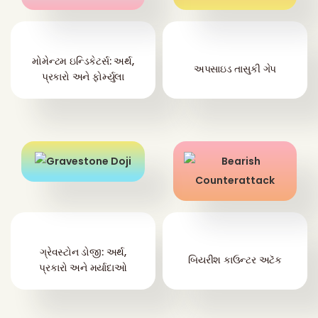
મોમેન્ટમ ઇન્ડિકેટર્સ: અર્થ,
અપસાઇડ તાસુકી ગેપ
પ્રકારો અને ફોર્મ્યુલા
ગ્રેવસ્ટોન ડોજી: અર્થ,
બિયરીશ કાઉન્ટર અટૅક
પ્રકારો અને મર્યાદાઓ