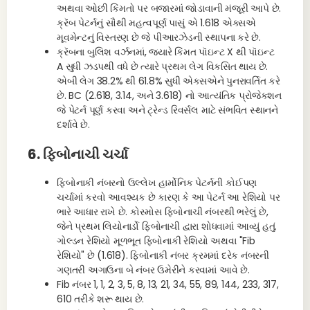
અથવા ઓછી કિંમતો પર બજારમાં જોડાવાની મંજૂરી આપે છે.
ક્રૅબ પેટર્નનું સૌથી મહત્વપૂર્ણ પાસું એ 1.618 એક્સએ
મૂવમેન્ટનું વિસ્તરણ છે જે પીઆરઝેડની સ્થાપના કરે છે.
ક્રૅબના બુલિશ વર્ઝનમાં, જ્યારે કિંમત પૉઇન્ટ X થી પૉઇન્ટ
A સુધી ઝડપથી વધે છે ત્યારે પ્રથમ લેગ વિકસિત થાય છે.
એબી લેગ 38.2% થી 61.8% સુધી એક્સએને પુનરાવર્તિત કરે
છે. BC (2.618, 3.14, અને 3.618) નો આત્યંતિક પ્રોજેક્શન
જે પેટર્ન પૂર્ણ કરવા અને ટ્રેન્ડ રિવર્સલ માટે સંભવિત સ્થાનને
દર્શાવે છે.
6. ફિબોનાચી ચર્ચા
ફિબોનાકી નંબરનો ઉલ્લેખ હાર્મોનિક પેટર્નની કોઈપણ
ચર્ચામાં કરવો આવશ્યક છે કારણ કે આ પેટર્ન આ રેશિયો પર
ભારે આધાર રાખે છે. કોસ્મોસ ફિબોનાચી નંબરથી ભરેલું છે,
જેને પ્રથમ લિયોનાર્ડો ફિબોનાચી દ્વારા શોધવામાં આવ્યું હતું.
ગોલ્ડન રેશિયો મૂળભૂત ફિબોનાકી રેશિયો અથવા "Fib
રેશિયો" છે (1.618). ફિબોનાકી નંબર ક્રમમાં દરેક નંબરની
ગણતરી અગાઉના બે નંબર ઉમેરીને કરવામાં આવે છે.
Fib નંબર 1, 1, 2, 3, 5, 8, 13, 21, 34, 55, 89, 144, 233, 317,
610 તરીકે શરૂ થાય છે.