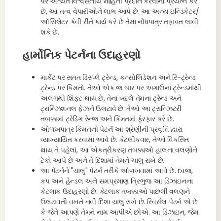
પર અત્યંત વિશ્વસનીય માહિતી પ્રદાન કરવાનો પ્રયત્ન કરે
છે, આ તત્વ વેપારીઓને લાભ આપે છે. આ અન્ય ઇન્ડિકેટર/
ઑસિલેટર કેવી રીતે કાર્ય કરે છે તેમાં નોંધપાત્ર તફાવત લાવી
શકે છે.
હાર્મોનિક પેટર્નના ઉદાહરણો
માર્કેટ પર સતત ડિસ્પ્લે ટ્રેન્ડ, કન્સોલિડેશન અને રિ-ટ્રેન્ડ
ટ્રેન્ડ પર કિંમતો. તેઓ એક જ બાર પર અગાઉના ટ્રેન્ડમાંથી
અલગથી શિફ્ટ થાય છે, તેના બદલે તેમના ટ્રેન્ડ અને
ટ્રાન્ઝિશનલ ફેઝને ઉલટાવે છે. તેઓ આ ટ્રાન્ઝિટરી
તબક્કામાં ટ્રેડિંગ રેન્જ અને કિંમતમાં ફેરફાર કરે છે.
ઓળખપાત્ર કિંમતની પેટર્ન આ શ્રેણીની પ્રવૃત્તિ દ્વારા
વ્યાખ્યાયિત કરવામાં આવે છે. કેટલીકવાર, તેઓ વિકસિત
થાય તે પહેલાં, આ એકત્રીકરણ તબક્કાઓ હાલના વલણોને
ટેકો આપે છે અને તે દિશામાં તેમને ચાલુ રાખે છે.
આ પેટર્નને "ચાલુ" પેટર્ન તરીકે ઓળખવામાં આવે છે. ધ્વજ,
કપ અને હેન્ડલ અને સમપ્રમાણ ત્રિભુજ આ ડિઝાઇનના
કેટલાક ઉદાહરણો છે. કેટલાક તબક્કાઓ પાછલી વલણને
ઉલટાવતી વખતે નવી દિશા ચાલુ રાખે છે. રિવર્સલ પેટર્ન એ છે
કે જેને આપણે તેમને નામ આપીએ છીએ. આ ડિઝાઇન, જેમ