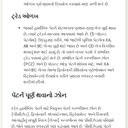
ઓળખ પ્રોગ્રામનો ઉપયોગ કરવામાં મદદ મળી શકે છે.
ટ્રેડ ઓળખ
જ્યારે હાર્મોનિક પેટર્ન સેટઅપના પ્રથમ ત્રણ લેગ પૂર્ણ થાય
છે, ત્યારે ટ્રેડને માન્યતા આપવામાં આવે છે. (5-પૉઇન્ટ
પેટર્નમાં). ઉદાહરણ તરીકે, જો જાર્ટલી બુલિશ પેટર્નના XA,
AB અને BC લેગ્સ પૂર્ણ થઈ જાય છે અને CD લેગ વિકસિત
થવાનું શરૂ થઈ રહ્યું છે, તો તમને ખબર પડશે કે સંભવિત
ટ્રેડ કામમાં હોઈ શકે છે. સંભવિત પેટર્ન કમ્પ્લીશન ઝોન
(PCZ) અને D પૉઇન્ટ ઑફ પૅટર્ન શોધવા માટે, અમે XA
અને BC લેગ્સ તેમજ ફિબોનાકી રેશિયોના પ્રોજેક્શન અને
રિટ્રેસમેન્ટનો ઉપયોગ કરીને પ્રાઇસ ક્લસ્ટર બનાવી
શકીએ છીએ.
પૅટર્ન પૂર્ણ થવાનો ઝોન
દરેક હાર્મોનિક પેટર્ન માટે નિયુક્ત પૅટર્ન કમ્પ્લીશન ઝોન છે.
(પીસીઝેડ). ફિબોનાકી એક્સટેન્શન, રિટ્રેસમેન્ટ અને કિંમતની
આગાહીનું સંપૂર્ણ સ્વિંગ (લેગ્સ) કન્વર્જન્સ આ પીસીઝેડમાં પરિણમે
છે, જેને પ્રાઇસ ક્લસ્ટર્સ પણ કહેવામાં આવે છે. પીસીઝેડમાં, પૅટર્ન