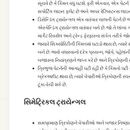
સૂચવે છે કે કિંમત વધુ ઘટશે. ફરી એકવાર, એક પેટર્ન 
સપોર્ટિંગ લાઇન ફ્લેટ છે અને અપર રેઝિસ્ટન્સ લા
ડિસેન્ડિંગ ટ્રાયેન્ગલ એક વારંવાર ચાલતી પેટર્ન 
એસ્કેન્ડિંગ ટ્રાયેન્ગલ વારંવાર બને છે. જો તે લાં
માર્કેટ રિવર્સલ અને ટ્રેન્ડ ફેરફારના સંકેત તરીકે જો
જ્યારે સિક્યોરિટીની કિંમતમાં ઘટાડો થાય છે, ત્યારે સપ
બને છે. ભાવો વધારવાનો દરેક પ્રયત્ન, જોકે, પહેલા
બજારના નિયંત્રણને જપ્ત કરે છે અને ત્રિકોણની સપ
ત્રિભુજ પેટર્નની આગાહી ઘટી રહી છે કે કિંમતો ઘટી રહી
બ્રેકઆઉટ થાય છે, ત્યારે વેપારીઓ ત્રિકોણની રચ
ટૂંકા વેચી શકે છે.
સિમેટ્રિકલ ટ્રાયેન્ગલ
સમપ્રમાણ ત્રિકોણને વેપારીઓ અને બજાર નિષ્ણાતો દ