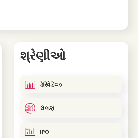
શ્રેણીઓ
ડેરિવેટિવ્ઝ
રોકાણ
IPO