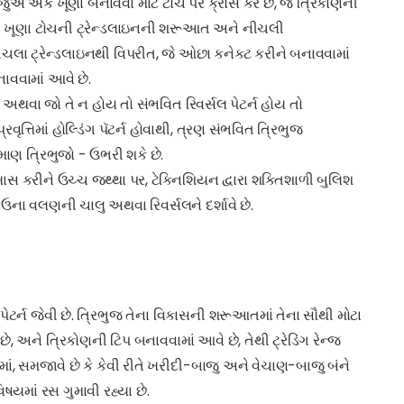
એ એક ખૂણા બનાવવા માટે ટોચ પર ક્રોસ કરે છે, જે ત્રિકોણની
ા બે ખૂણા ટોચની ટ્રેન્ડલાઇનની શરૂઆત અને નીચલી
નીચલા ટ્રેન્ડલાઇનથી વિપરીત, જે ઓછા કનેક્ટ કરીને બનાવવામાં
ાવવામાં આવે છે.
ે અથવા જો તે ન હોય તો સંભવિત રિવર્સલ પેટર્ન હોય તો
વૃત્તિમાં હોલ્ડિંગ પૅટર્ન હોવાથી, ત્રણ સંભવિત ત્રિભુજ
ણ ત્રિભુજો - ઉભરી શકે છે.
સ કરીને ઉચ્ચ જથ્થા પર, ટેક્નિશિયન દ્વારા શક્તિશાળી બુલિશ
ઉના વલણની ચાલુ અથવા રિવર્સલને દર્શાવે છે.
ગ પેટર્ન જેવી છે. ત્રિભુજ તેના વિકાસની શરૂઆતમાં તેના સૌથી મોટા
 છે, અને ત્રિકોણની ટિપ બનાવવામાં આવે છે, તેથી ટ્રેડિંગ રેન્જ
માં, સમજાવે છે કે કેવી રીતે ખરીદી-બાજુ અને વેચાણ-બાજુ બંને
ષયમાં રસ ગુમાવી રહ્યા છે.