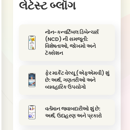
લેટેસ્ટ બ્લૉગ
નૉન-કન્વર્ટિબલ ડિબેન્ચર્સ
(NCD) ની સમજૂતી:
વિશેષતાઓ, જોખમો અને
ટૅક્સેશન
ફેર માર્કેટ વેલ્યૂ (એફએમવી) શું
છે: અર્થ, ગણતરીઓ અને
વ્યવહારિક ઉપયોગો
વર્તમાન જવાબદારીઓ શું છે:
અર્થ, ઉદાહરણ અને પ્રકારો