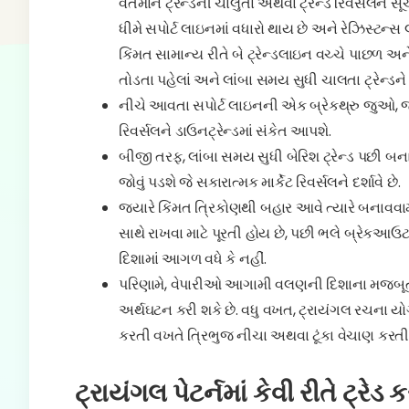
વર્તમાન ટ્રેન્ડની ચાલુતા અથવા ટ્રેન્ડ રિવર્સલને સૂચ
ધીમે સપોર્ટ લાઇનમાં વધારો થાય છે અને રેઝિસ્ટન્સ 
કિંમત સામાન્ય રીતે બે ટ્રેન્ડલાઇન વચ્ચે પાછળ
તોડતા પહેલાં અને લાંબા સમય સુધી ચાલતા ટ્રેન્ડ
નીચે આવતા સપોર્ટ લાઇનની એક બ્રેકથ્રુ જુઓ, જે બ
રિવર્સલને ડાઉનટ્રેન્ડમાં સંકેત આપશે.
બીજી તરફ, લાંબા સમય સુધી બેરિશ ટ્રેન્ડ પછી બ
જોવું પડશે જે સકારાત્મક માર્કેટ રિવર્સલને દર્શાવે છે.
જ્યારે કિંમત ત્રિકોણથી બહાર આવે ત્યારે બનાવવા
સાથે રાખવા માટે પૂરતી હોય છે, પછી ભલે બ્રેકઆઉટ 
દિશામાં આગળ વધે કે નહીં.
પરિણામે, વેપારીઓ આગામી વલણની દિશાના મજબૂત 
અર્થઘટન કરી શકે છે. વધુ વખત, ટ્રાયંગલ રચના યો
કરતી વખતે ત્રિભુજ નીચા અથવા ટૂંકા વેચાણ કરતી
ટ્રાયંગલ પેટર્નમાં કેવી રીતે ટ્રેડ કર