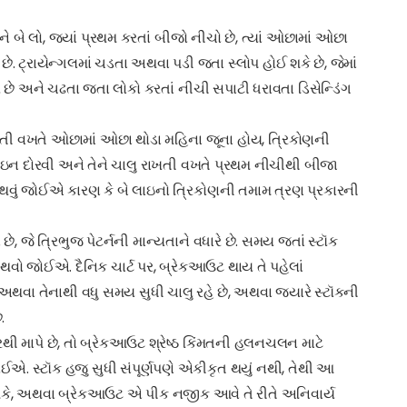
ે બે લો, જ્યાં પ્રથમ કરતાં બીજો નીચો છે, ત્યાં ઓછામાં ઓછા
ે. ટ્રાયેન્ગલમાં ચડતા અથવા પડી જતા સ્લોપ હોઈ શકે છે, જેમાં
હોય છે અને ચઢતા જતા લોકો કરતાં નીચી સપાટી ધરાવતા ડિસેન્ડિંગ
 જોતી વખતે ઓછામાં ઓછા થોડા મહિના જૂના હોય, ત્રિકોણની
ાઇન દોરવી અને તેને ચાલુ રાખતી વખતે પ્રથમ નીચીથી બીજા
 થવું જોઈએ કારણ કે બે લાઇનો ત્રિકોણની તમામ ત્રણ પ્રકારની
છે, જે ત્રિભુજ પેટર્નની માન્યતાને વધારે છે. સમય જતાં સ્ટૉક
ો થવો જોઈએ. દૈનિક ચાર્ટ પર, બ્રેકઆઉટ થાય તે પહેલાં
ા તેનાથી વધુ સમય સુધી ચાલુ રહે છે, અથવા જ્યારે સ્ટૉકની
.
ી માપે છે, તો બ્રેકઆઉટ શ્રેષ્ઠ કિંમતની હલનચલન માટે
ોઈએ. સ્ટૉક હજુ સુધી સંપૂર્ણપણે એકીકૃત થયું નથી, તેથી આ
ઈ શકે, અથવા બ્રેકઆઉટ એ પીક નજીક આવે તે રીતે અનિવાર્ય