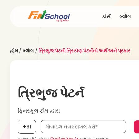
કોર્સ
બ્લૉગ
હોમ
/
બ્લૉગ
/
ત્રિભુજ પેટર્ન: ત્રિકોણ પેટર્નનો અર્થ અને પ્રકાર
ત્રિભુજ પેટર્ન
ફિનસ્કૂલ ટીમ
દ્વારા
મોબાઇલ નંબર, જરૂરી છે
+91