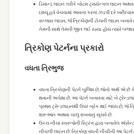
ડિમાન્ડ લાઇન તરીકે બોટમ ટ્રાયેન્ગલ લાઇન અથવા લોઅર
ઇશ્યૂ હવે વેચવામાં આવતા કરતાં ઝડપી દરે ખરીદવામા
સપ્લાય લાઇન, જે ત્રિકોણની ટોચની લાઇન બનાવે છ
તેમની સાથે તેમની જીત લઈ રહ્યા હોય ત્યારે બજ
ત્રિકોણ પેટર્નના પ્રકારો
વધતા ત્રિભુજ
વધતા ત્રિકોણની પેટર્ન બુલિશ છે, જેનો અર્થ એ છે કે જ
થવાની અપેક્ષા છે. આ પૅટર્ન બનાવવા માટે બે ટ્રેન
પ્રથમ ટ્રેન્ડલાઇનથી ઉપર બ્રેક થઈ જાય છે, જે ત્ર
શરૂઆત અથવા ચાલુ રાખવાનું સૂચવે છે.
ઉચ્ચ નીચા સ્વરૂપોની સ્ટ્રિંગ દ્વારા બનાવેલ ઍસેન્
નીચલી લાઇન છે. ત્રિકોણ વધતી નીચીની આ પેટર્ન દ્વ