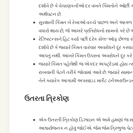
દર્શાવે છે કે વેચાણકર્તાઓ દર વખતે કિંમતોને ઓછી 
અર્થઘટન છે.
સુરક્ષાની કિંમત બે રેખાઓ વચ્ચે પાછળ અને આગળ વધે
વધારો થાય છે, જે આખરે પ્રતિરોધનો સામનો કરે છે અને
રેઝિસ્ટન્સને હિટ કર્યા પછી દરેક સેલ-ઑફ છેલ્લા 
દર્શાવે છે કે જ્યારે કિંમત વારંવાર અવરોધને દૂર કર
આપતું નથી. આખરે કિંમત ઉપરના અવરોધને દૂર કરે છે
જ્યારે કિંમત પહેલેથી જ એકંદર અપટ્રેંડમાં હોય ત્
રાખવાની પેટર્ન તરીકે જોવામાં આવે છે. જ્યારે સામાન
તેને ક્યારેક આગામી અપસાઇડ માર્કેટ ટર્નઅરાઉન્ડન
ઉતરતા ત્રિકોણ
એક ઉતરતી ત્રિકોણ ડિઝાઇન એ અમે હમણાં જ સમીક્ષા
આશ્ચર્યજનક ન હોવું જોઈએ. જેમ જેમ ત્રિભુજ પેટર્ન પ