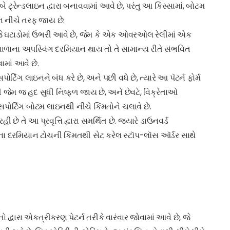
બે ટ્રેન્ડલાઇન દ્વારા બનાવવામાં આવે છે, પરંતુ આ કિસ્સામાં, બોટમ
ઇન નીચે તરફ જાય છે.
છે જે ઘટાડોમાં ઉભરી આવે છે, જેમ કે એક ઓવરઓલ રેલીમાં એક
બા ગાળાના અપસ્વિંગ દરમિયાન થાય તો તે સામાન્ય રીતે સંભવિત
વામાં આવે છે.
ોર્ટિંગ લાઇનને બંધ કરે છે, અને પછી વધે છે, ત્યારે આ પૅટર્ન ફોર્મ
ંની જેમ જ હદ સુધી નિષ્ફળ જાય છે, અને છેવટે, વિક્રેતાઓ
ોર્ટિંગ બોટમ લાઇનથી નીચે કિંમતોને ચલાવે છે.
 છે તે આ પ્રવૃત્તિ દ્વારા સમર્થિત છે. જ્યારે ડાઉનવર્ડ
ના દરમિયાન ટોચની કિંમતથી સેટ કરેલ સ્ટૉપ-લૉસ ઑર્ડર સાથે
્વારા એકત્રીકરણ પેટર્ન તરીકે વારંવાર જોવામાં આવે છે, જે