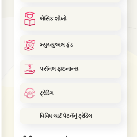
બેસિક શીખો
મ્યુચ્યુઅલ ફંડ
પર્સનલ ફાઇનાન્સ
ટ્રેડિંગ
વિવિધ ચાર્ટ પૅટર્નનું ટ્રેડિંગ