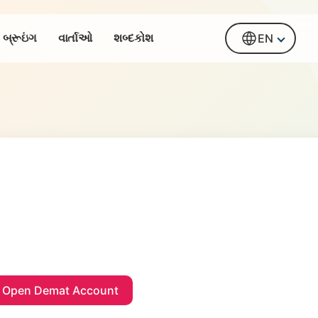
બ્રૂઇંગ
વાર્તાઓ
શબ્દકોશ
EN