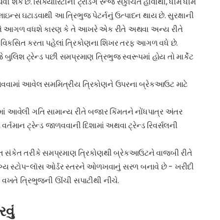
વી શકે છે. સિક્યોરિટીની ટ્રેડિંગ રેન્જ સંકુચિત હોવાથી, ધીમે ધીમે
લાઇન્સ ઘટાડવાથી આ ત્રિભુજ પેટર્નનું ઉત્પાદન થાય છે. સુરક્ષાની
 અને આગળ વધશે કારણ કે તે આખરે એક રીતે અથવા અન્ય રીતે
ને વિકસિત કરતા પહેલાં ત્રિકોણના શિખર તરફ આગળ વધે છે.
ુલિશ ટ્રેન્ડ પછી સમપ્રમાણ ત્રિભુજ સ્વરૂપમાં હોય તો માર્કેટ
નાવવામાં આવેલ સમમિત્રીય ત્રિકોણને ઉપરના બ્રેકઆઉટ માટે
માં આવેલી ગતિ સામાન્ય રીતે બજાર કિંમતને નોંધપાત્ર અંતર
વર્તમાન ટ્રેન્ડ જાળવવાની દિશામાં અથવા ટ્રેન્ડ રિવર્સલની
સંકેત તરીકે સમપ્રમાણ ત્રિકોણથી બ્રેકઆઉટને વાજબી રીતે
ગ્ય સ્ટોપ-લૉસ ઓર્ડર સ્તરને ઓળખવાનું સરળ બનાવે છે - ખરીદી
 વખતે ત્રિભુજની ઊંચી સપાટીથી નીચે.
વું