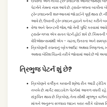
ઉપરની અને નીચી ટ્રેન્ડલાઇન્સ આખરે જમણી બાજુ
પેટર્નને તેમના નામ આપે છે. ટ્રાયેન્ગલના બાકીન
ટ્રેન્ડલાઇનની શરૂઆતમાં જોડાઈને પૂર્ણ થાય છે. 
આવે છે, ઉપરની ટ્રેન્ડલાઇન હાઇને કનેક્ટ કરીને બન
વેજ અને પેનન્ટની જેમ, જો તેની પુષ્ટિ કરવામાં આવ
ટ્રાયેન્ગલ્સ એક સતત પૅટર્ન હોઈ શકે છે. કિંમતની પ્ર
વેરિએશન્સમાંથી એક - ચઢતા, ઉતરતા અને સમપ્રમા
ત્રિકોણની રચનાનું બ્રેકઆઉટ અથવા નિષ્ફળતા, ખા
અથવા બેરિશ ચિહ્નો તરીકે જોવામાં આવે છે જે અગા
ત્રિભુજ પેટર્ન શું છે?
ત્રિકોણને વર્ગીકૃત કરવાની શ્રેષ્ઠ રીત આડી ટ્રેડિં
તબક્કે છે. માર્કેટ સાઇડવેઝ પેટર્નમાં આગળ વધતી રહે
સંકુચિત થાય છે. ત્રિકોણ, તેના સૌથી મૂળભૂત વર્ઝન
માંગને અનુરૂપ સપ્લાય લાઇન કરાર તરીકે ચોક્કસ વિ