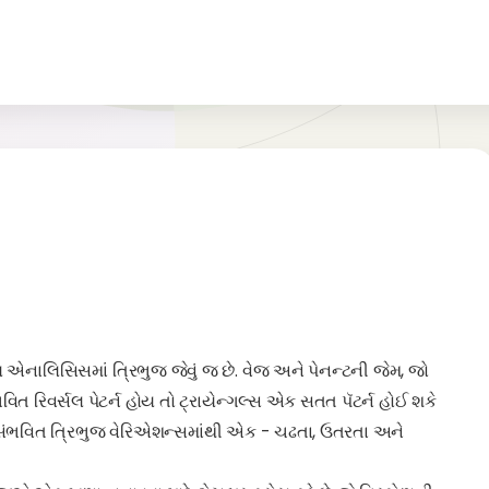
લ એનાલિસિસમાં ત્રિભુજ જેવું જ છે. વેજ અને પેનન્ટની જેમ, જો
વિત રિવર્સલ પેટર્ન હોય તો ટ્રાયેન્ગલ્સ એક સતત પૅટર્ન હોઈ શકે
 ત્રણ સંભવિત ત્રિભુજ વેરિએશન્સમાંથી એક - ચઢતા, ઉતરતા અને