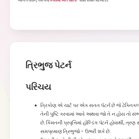
આગળ વધીને, તમે બધા
નિયમો અને શરતો*
સાથે સંમત થાઓ છો
ત્રિભુજ પેટર્ન
પરિચય
ત્રિકોણ એ ચાર્ટ પર એક સતત પૅટર્ન છે જે ટેક્નિક
તેની પુષ્ટિ કરવામાં આવે અથવા જો તે ન હોય તો સંભ
છે. કિંમતની પ્રવૃત્તિમાં હોલ્ડિંગ પૅટર્ન હોવાથી,
સમપ્રમાણ ત્રિભુજો - ઉભરી શકે છે.