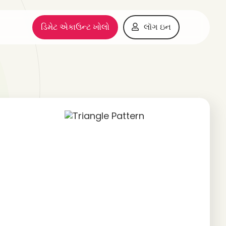
ડિમેટ એકાઉન્ટ ખોલો
લૉગ ઇન