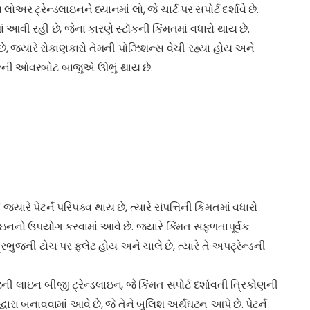
 ટ્રેન્ડલાઇનને ધ્યાનમાં લો, જે ચાર્ટ પર સપોર્ટ દર્શાવે છે.
ં આવી રહી છે, જેના કારણે સ્ટૉકની કિંમતમાં વધારો થાય છે.
ે, જ્યારે રોકાણકારો તેમની પોઝિશન્સ વેચી રહ્યા હોય અને
ારની ઓવરબોટ બાજુએ ઊભું થાય છે.
્યારે પેટર્ન પરિપક્વ થાય છે, ત્યારે સંપત્તિની કિંમતમાં વધારો
્ડલાઇનનો ઉપયોગ કરવામાં આવે છે. જ્યારે કિંમત સફળતાપૂર્વક
િભુજની ટોચ પર ફ્લેટ હોય અને ચાલે છે, ત્યારે તે અપટ્રેન્ડની
ટની લાઇન બીજી ટ્રેન્ડલાઇન, જે કિંમત સપોર્ટ દર્શાવતી ત્રિકોણની
ારા બનાવવામાં આવે છે, જે તેને બુલિશ અર્થઘટન આપે છે. પેટર્ન