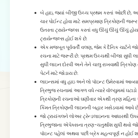
બે હાઇ, જ્યાં બીજી ઉચ્ચ પ્રથમ કરતાં ઓછી છે, અન
ચાર પોઈન્ટ હોવા માટે સમપ્રમાણ ત્રિકોણની જરૂર છ
ઉતરતા ટ્રાયેન્જલ્સ કરતાં વધુ ઊંચું ઊંચું ઊંચું 
ટ્રાયેન્જલ્સ હોઈ શકે છે.
એક મજબૂત પૂર્વવર્તી વલણ, જેમ કે દૈનિક ચાર્ટને
રચના માટે જરૂરી છે. પ્રથમ ઉચ્ચથી બીજા સુધી લ
સુધી લાઇન દોરવી અને તેને ચાલુ રાખવાથી ત્રિકોણ
પેટર્ન માટે જોડાય છે.
લાઇન્સમાં વધુ હાઇ અને લો પૉઇન્ટ ઉમેરવામાં આવ્યા 
ત્રિભુજ રચનામાં આગળ વધે ત્યારે વૉલ્યુમમાં ઘટાડ
ત્રિકોણની રચનાઓ ઘણીવાર એકથી ત્રણ મહિના અથવ
કિંમત ત્રિકોણની લાઇનની બહાર ખસેડવામાં આવે છે
જો ટ્રાયંગલને લોઅર ટ્રેન્ડલાઇનના આધારથી ઉપરથ
ત્રિભુજાના એપેક્સના ત્રણ-ચતુર્થાંશ સુધી થવો જ
પૉઇન્ટ પહેલાં અથવા પછી બ્રેક મહત્વપૂર્ણ ન હો