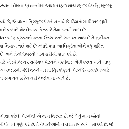
કરવાના તેમના પ્રયત્નોમાં ઓછા સફળ થાય છે, જે પેટર્નનું મૂળભૂત
 છે, જે વધતા ત્રિભુજ પેટર્ન બનાવે છે. કિંમતોમાં શિખર સુધી
 જ્યારે શેર વેચાય છે ત્યારે તેમાં ઘટાડો થાય છે.
સેલ-ઑફ પ્રયત્નો કરતાં ઉચ્ચ સ્તરે સમાપ્ત થાય છે તે હકીકત
વામાં નિષ્ફળ થઈ શકે છે, ત્યારે પણ આ વિક્રેતાઓને વધુ શક્તિ
 અને તેનો ઉપરનો માર્ગ ફરીથી શરૂ કરે છે.
યારે એસ્કેન્ડિંગ ટ્રાયંગલ પેટર્નને ઘણીવાર એકીકરણ અને ચાલુ
્ય બજારની મંદી વચ્ચે ચડતા ત્રિકોણની પેટર્ન દેખાય છે, ત્યારે
ા સંભવિત સંકેત તરીકે જોવામાં આવે છે.
 કરેલી પેટર્નની એકદમ વિરુદ્ધ છે, જે તેનું નામ જોતાં
ોતાને પૂર્ણ કરે છે, તે વેપારીઓને નકારાત્મક સંકેત મોકલે છે, જે