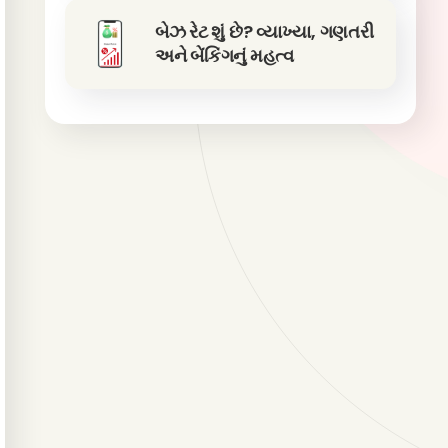
બેઝ રેટ શું છે? વ્યાખ્યા, ગણતરી
અને બેંકિંગનું મહત્વ