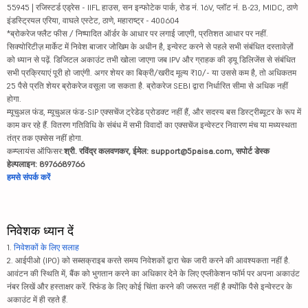
55945 | रजिस्टर्ड एड्रेस - IIFL हाउस, सन इन्फोटेक पार्क, रोड नं. 16V, प्लॉट नं. B-23, MIDC, ठाणे
इंडस्ट्रियल एरिया, वाघले एस्टेट, ठाणे, महाराष्ट्र - 400604
*ब्रोकरेज फ्लैट फीस / निष्पादित ऑर्डर के आधार पर लगाई जाएगी, प्रतिशत आधार पर नहीं.
सिक्योरिटीज़ मार्केट में निवेश बाजार जोखिम के अधीन है, इन्वेस्ट करने से पहले सभी संबंधित दस्तावेज़ों
को ध्यान से पढ़ें. डिजिटल अकाउंट तभी खोला जाएगा जब IPV और ग्राहक की ड्यू डिलिजेंस से संबंधित
सभी प्रक्रियाएं पूरी हो जाएंगी. अगर शेयर का बिक्री/खरीद मूल्य ₹10/- या उससे कम है, तो अधिकतम
25 पैसे प्रति शेयर ब्रोकरेज वसूला जा सकता है. ब्रोकरेज SEBI द्वारा निर्धारित सीमा से अधिक नहीं
होगा.
म्यूचुअल फंड, म्यूचुअल फंड-SIP एक्सचेंज ट्रेडेड प्रोडक्ट नहीं हैं, और सदस्य बस डिस्ट्रीब्यूटर के रूप में
काम कर रहे हैं. वितरण गतिविधि के संबंध में सभी विवादों का एक्सचेंज इन्वेस्टर निवारण मंच या मध्यस्थता
तंत्र तक एक्सेस नहीं होगा.
कम्प्लायंस ऑफिसर:
श्री. रविंद्र कलवणकर, ईमेल: support@5paisa.com, सपोर्ट डेस्क
हेल्पलाइन: 8976689766
हमसे संपर्क करें
निवेशक ध्यान दें
1.
निवेशकों के लिए सलाह
2. आईपीओ (IPO) को सब्सक्राइब करते समय निवेशकों द्वारा चेक जारी करने की आवश्यकता नहीं है.
आवंटन की स्थिति में, बैंक को भुगतान करने का अधिकार देने के लिए एप्लीकेशन फॉर्म पर अपना अकाउंट
नंबर लिखें और हस्ताक्षर करें. रिफंड के लिए कोई चिंता करने की जरूरत नहीं है क्योंकि पैसे इन्वेस्टर के
अकाउंट में ही रहते हैं.