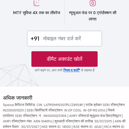
MTF सुविधा 4X तक का लीवरेज
म्यूचुअल फंड पर 0 ट्रांज़ैक्शन की
लागत
+91
डीमैट अकाउंट खोलें
आगे बढ़ने पर, आप सभी
नियम व शर्तों*
से सहमत हैं
अधिक जानकारी
5paisa कैपिटल लिमिटेड. CIN: L67190MH2007PLC289249 | स्टॉक ब्रोकर SEBI रजिस्ट्रेशन:
INZ000010231 | SEBI डिपॉजिटरी रजिस्ट्रेशन: IN DP CDSL: IN-DP-192-2016 | रिसर्च
एनालिस्ट SEBI रजिस्ट्रेशन. नं.: INH000025188 | AMFI-रजिस्टर्ड म्यूचुअल फंड डिस्ट्रीब्यूटर |
AMFI रजिस्ट्रेशन नंबर: ARN-104096 | शुरुआती रजिस्ट्रेशन की तारीख: 30/07/2015 | ARN की
वर्तमान वैधता : 30/07/2027 | NSE सदस्य ID: 14300 | BSE सदस्य ID: 6363 | MCX सदस्य ID: