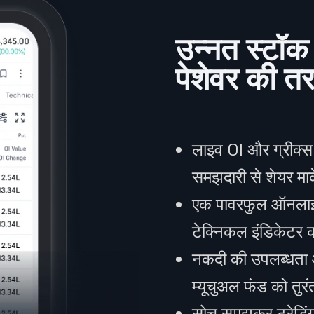
उन्नत स्टॉक 
पेशेवर की तरह
लाइव OI और ग्रीक्
समझदारी से शेयर मार्क
एक पावरफुल ऑनलाइन ट
टेक्निकल इंडिकेटर का
नकदी की उपलब्धता और
म्यूचुअल फंड को तुर
सोच समझकर ट्रेडिंग स