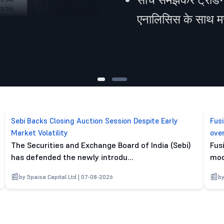
एनालिसिस के साथ मज़
Sebi Backs Closing Auction Session Despite Early
Fus
Market Volatility
ove
The Securities and Exchange Board of India (Sebi)
Fus
has defended the newly introdu...
mod
by 5paisa Capital Ltd | 07-08-2026
by