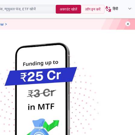
हिंदी
अकाउंट खोलें
लॉग इन करें
ow >