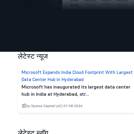
के
लेटेस्ट न्यूज
Microsoft Expands India Cloud Footprint With Largest
Data Center Hub In Hyderabad
Microsoft has inaugurated its largest data center
hub in India at Hyderabad, str...
by 5paisa Capital Ltd | 07-08-2026
लेटेस्ट ब्लॉग