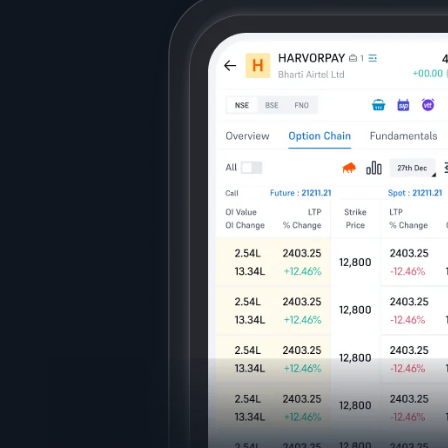
ू
थ
ाभ