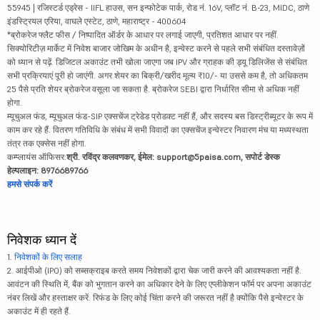
55945 | रजिस्टर्ड एड्रेस - IIFL हाउस, सन इन्फोटेक पार्क, रोड नं. 16V, प्लॉट नं. B-23, MIDC, ठाणे
इंडस्ट्रियल एरिया, वाघले एस्टेट, ठाणे, महाराष्ट्र - 400604
*ब्रोकरेज फ्लैट फीस / निष्पादित ऑर्डर के आधार पर लगाई जाएगी, प्रतिशत आधार पर नहीं.
सिक्योरिटीज़ मार्केट में निवेश बाजार जोखिम के अधीन है, इन्वेस्ट करने से पहले सभी संबंधित दस्तावेज़ों
को ध्यान से पढ़ें. डिजिटल अकाउंट तभी खोला जाएगा जब IPV और ग्राहक की ड्यू डिलिजेंस से संबंधित
सभी प्रक्रियाएं पूरी हो जाएंगी. अगर शेयर का बिक्री/खरीद मूल्य ₹10/- या उससे कम है, तो अधिकतम
25 पैसे प्रति शेयर ब्रोकरेज वसूला जा सकता है. ब्रोकरेज SEBI द्वारा निर्धारित सीमा से अधिक नहीं
होगा.
म्यूचुअल फंड, म्यूचुअल फंड-SIP एक्सचेंज ट्रेडेड प्रोडक्ट नहीं हैं, और सदस्य बस डिस्ट्रीब्यूटर के रूप में
काम कर रहे हैं. वितरण गतिविधि के संबंध में सभी विवादों का एक्सचेंज इन्वेस्टर निवारण मंच या मध्यस्थता
तंत्र तक एक्सेस नहीं होगा.
कम्प्लायंस ऑफिसर:
श्री. रविंद्र कलवणकर, ईमेल: support@5paisa.com, सपोर्ट डेस्क
हेल्पलाइन: 8976689766
हमसे संपर्क करें
निवेशक ध्यान दें
1.
निवेशकों के लिए सलाह
2. आईपीओ (IPO) को सब्सक्राइब करते समय निवेशकों द्वारा चेक जारी करने की आवश्यकता नहीं है.
आवंटन की स्थिति में, बैंक को भुगतान करने का अधिकार देने के लिए एप्लीकेशन फॉर्म पर अपना अकाउंट
नंबर लिखें और हस्ताक्षर करें. रिफंड के लिए कोई चिंता करने की जरूरत नहीं है क्योंकि पैसे इन्वेस्टर के
अकाउंट में ही रहते हैं.