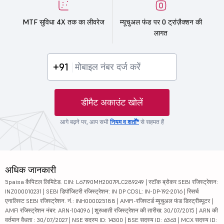
MTF सुविधा 4X तक का लीवरेज
म्यूचुअल फंड पर 0 ट्रांज़ैक्शन की
लागत
+91
डीमैट अकाउंट खोलें
आगे बढ़ने पर, आप सभी
नियम व शर्तों*
से सहमत हैं
अधिक जानकारी
5paisa कैपिटल लिमिटेड. CIN: L67190MH2007PLC289249 | स्टॉक ब्रोकर SEBI रजिस्ट्रेशन:
INZ000010231 | SEBI डिपॉजिटरी रजिस्ट्रेशन: IN DP CDSL: IN-DP-192-2016 | रिसर्च
एनालिस्ट SEBI रजिस्ट्रेशन. नं.: INH000025188 | AMFI-रजिस्टर्ड म्यूचुअल फंड डिस्ट्रीब्यूटर |
AMFI रजिस्ट्रेशन नंबर: ARN-104096 | शुरुआती रजिस्ट्रेशन की तारीख: 30/07/2015 | ARN की
वर्तमान वैधता : 30/07/2027 | NSE सदस्य ID: 14300 | BSE सदस्य ID: 6363 | MCX सदस्य ID: