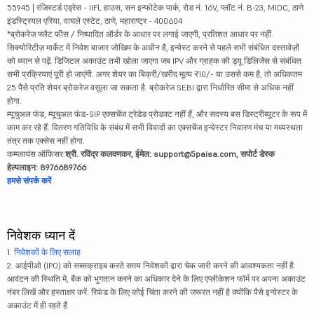
55945 | रजिस्टर्ड एड्रेस - IIFL हाउस, सन इन्फोटेक पार्क, रोड नं. 16V, प्लॉट नं. B-23, MIDC, ठाणे
इंडस्ट्रियल एरिया, वाघले एस्टेट, ठाणे, महाराष्ट्र - 400604
*ब्रोकरेज फ्लैट फीस / निष्पादित ऑर्डर के आधार पर लगाई जाएगी, प्रतिशत आधार पर नहीं.
सिक्योरिटीज़ मार्केट में निवेश बाजार जोखिम के अधीन है, इन्वेस्ट करने से पहले सभी संबंधित दस्तावेज़ों
को ध्यान से पढ़ें. डिजिटल अकाउंट तभी खोला जाएगा जब IPV और ग्राहक की ड्यू डिलिजेंस से संबंधित
सभी प्रक्रियाएं पूरी हो जाएंगी. अगर शेयर का बिक्री/खरीद मूल्य ₹10/- या उससे कम है, तो अधिकतम
25 पैसे प्रति शेयर ब्रोकरेज वसूला जा सकता है. ब्रोकरेज SEBI द्वारा निर्धारित सीमा से अधिक नहीं
होगा.
म्यूचुअल फंड, म्यूचुअल फंड-SIP एक्सचेंज ट्रेडेड प्रोडक्ट नहीं हैं, और सदस्य बस डिस्ट्रीब्यूटर के रूप में
काम कर रहे हैं. वितरण गतिविधि के संबंध में सभी विवादों का एक्सचेंज इन्वेस्टर निवारण मंच या मध्यस्थता
तंत्र तक एक्सेस नहीं होगा.
कम्प्लायंस ऑफिसर:
श्री. रविंद्र कलवणकर, ईमेल: support@5paisa.com, सपोर्ट डेस्क
हेल्पलाइन: 8976689766
हमसे संपर्क करें
निवेशक ध्यान दें
1.
निवेशकों के लिए सलाह
2. आईपीओ (IPO) को सब्सक्राइब करते समय निवेशकों द्वारा चेक जारी करने की आवश्यकता नहीं है.
आवंटन की स्थिति में, बैंक को भुगतान करने का अधिकार देने के लिए एप्लीकेशन फॉर्म पर अपना अकाउंट
नंबर लिखें और हस्ताक्षर करें. रिफंड के लिए कोई चिंता करने की जरूरत नहीं है क्योंकि पैसे इन्वेस्टर के
अकाउंट में ही रहते हैं.