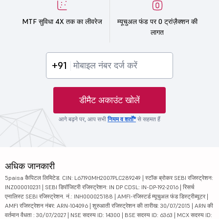
MTF सुविधा 4X तक का लीवरेज
म्यूचुअल फंड पर 0 ट्रांज़ैक्शन की
लागत
+91
डीमैट अकाउंट खोलें
आगे बढ़ने पर, आप सभी
नियम व शर्तों*
से सहमत हैं
अधिक जानकारी
5paisa कैपिटल लिमिटेड. CIN: L67190MH2007PLC289249 | स्टॉक ब्रोकर SEBI रजिस्ट्रेशन:
INZ000010231 | SEBI डिपॉजिटरी रजिस्ट्रेशन: IN DP CDSL: IN-DP-192-2016 | रिसर्च
एनालिस्ट SEBI रजिस्ट्रेशन. नं.: INH000025188 | AMFI-रजिस्टर्ड म्यूचुअल फंड डिस्ट्रीब्यूटर |
AMFI रजिस्ट्रेशन नंबर: ARN-104096 | शुरुआती रजिस्ट्रेशन की तारीख: 30/07/2015 | ARN की
वर्तमान वैधता : 30/07/2027 | NSE सदस्य ID: 14300 | BSE सदस्य ID: 6363 | MCX सदस्य ID: