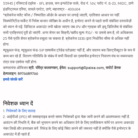
55945 | रजिस्टर्ड एड्रेस - IIFL हाउस, सन इन्फोटेक पार्क, रोड नं. 16V, प्लॉट नं. B-23, MIDC, ठाणे
इंडस्ट्रियल एरिया, वाघले एस्टेट, ठाणे, महाराष्ट्र - 400604
*ब्रोकरेज फ्लैट फीस / निष्पादित ऑर्डर के आधार पर लगाई जाएगी, प्रतिशत आधार पर नहीं.
सिक्योरिटीज़ मार्केट में निवेश बाजार जोखिम के अधीन है, इन्वेस्ट करने से पहले सभी संबंधित दस्तावेज़ों
को ध्यान से पढ़ें. डिजिटल अकाउंट तभी खोला जाएगा जब IPV और ग्राहक की ड्यू डिलिजेंस से संबंधित
सभी प्रक्रियाएं पूरी हो जाएंगी. अगर शेयर का बिक्री/खरीद मूल्य ₹10/- या उससे कम है, तो अधिकतम
25 पैसे प्रति शेयर ब्रोकरेज वसूला जा सकता है. ब्रोकरेज SEBI द्वारा निर्धारित सीमा से अधिक नहीं
होगा.
म्यूचुअल फंड, म्यूचुअल फंड-SIP एक्सचेंज ट्रेडेड प्रोडक्ट नहीं हैं, और सदस्य बस डिस्ट्रीब्यूटर के रूप में
काम कर रहे हैं. वितरण गतिविधि के संबंध में सभी विवादों का एक्सचेंज इन्वेस्टर निवारण मंच या मध्यस्थता
तंत्र तक एक्सेस नहीं होगा.
कम्प्लायंस ऑफिसर:
श्री. रविंद्र कलवणकर, ईमेल: support@5paisa.com, सपोर्ट डेस्क
हेल्पलाइन: 8976689766
हमसे संपर्क करें
निवेशक ध्यान दें
1.
निवेशकों के लिए सलाह
2. आईपीओ (IPO) को सब्सक्राइब करते समय निवेशकों द्वारा चेक जारी करने की आवश्यकता नहीं है.
आवंटन की स्थिति में, बैंक को भुगतान करने का अधिकार देने के लिए एप्लीकेशन फॉर्म पर अपना अकाउंट
नंबर लिखें और हस्ताक्षर करें. रिफंड के लिए कोई चिंता करने की जरूरत नहीं है क्योंकि पैसे इन्वेस्टर के
अकाउंट में ही रहते हैं.