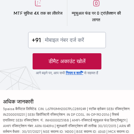
MTF सुविधा 4X तक का लीवरेज
म्यूचुअल फंड पर 0 ट्रांज़ैक्शन की
लागत
+91
डीमैट अकाउंट खोलें
आगे बढ़ने पर, आप सभी
नियम व शर्तों*
से सहमत हैं
अधिक जानकारी
5paisa कैपिटल लिमिटेड. CIN: L67190MH2007PLC289249 | स्टॉक ब्रोकर SEBI रजिस्ट्रेशन:
INZ000010231 | SEBI डिपॉजिटरी रजिस्ट्रेशन: IN DP CDSL: IN-DP-192-2016 | रिसर्च
एनालिस्ट SEBI रजिस्ट्रेशन. नं.: INH000025188 | AMFI-रजिस्टर्ड म्यूचुअल फंड डिस्ट्रीब्यूटर |
AMFI रजिस्ट्रेशन नंबर: ARN-104096 | शुरुआती रजिस्ट्रेशन की तारीख: 30/07/2015 | ARN की
वर्तमान वैधता : 30/07/2027 | NSE सदस्य ID: 14300 | BSE सदस्य ID: 6363 | MCX सदस्य ID: