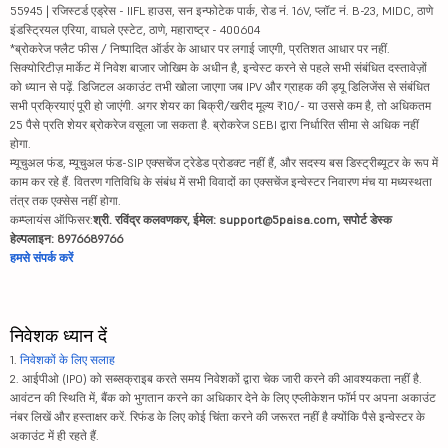
55945 | रजिस्टर्ड एड्रेस - IIFL हाउस, सन इन्फोटेक पार्क, रोड नं. 16V, प्लॉट नं. B-23, MIDC, ठाणे
इंडस्ट्रियल एरिया, वाघले एस्टेट, ठाणे, महाराष्ट्र - 400604
*ब्रोकरेज फ्लैट फीस / निष्पादित ऑर्डर के आधार पर लगाई जाएगी, प्रतिशत आधार पर नहीं.
सिक्योरिटीज़ मार्केट में निवेश बाजार जोखिम के अधीन है, इन्वेस्ट करने से पहले सभी संबंधित दस्तावेज़ों
को ध्यान से पढ़ें. डिजिटल अकाउंट तभी खोला जाएगा जब IPV और ग्राहक की ड्यू डिलिजेंस से संबंधित
सभी प्रक्रियाएं पूरी हो जाएंगी. अगर शेयर का बिक्री/खरीद मूल्य ₹10/- या उससे कम है, तो अधिकतम
25 पैसे प्रति शेयर ब्रोकरेज वसूला जा सकता है. ब्रोकरेज SEBI द्वारा निर्धारित सीमा से अधिक नहीं
होगा.
म्यूचुअल फंड, म्यूचुअल फंड-SIP एक्सचेंज ट्रेडेड प्रोडक्ट नहीं हैं, और सदस्य बस डिस्ट्रीब्यूटर के रूप में
काम कर रहे हैं. वितरण गतिविधि के संबंध में सभी विवादों का एक्सचेंज इन्वेस्टर निवारण मंच या मध्यस्थता
तंत्र तक एक्सेस नहीं होगा.
कम्प्लायंस ऑफिसर:
श्री. रविंद्र कलवणकर, ईमेल: support@5paisa.com, सपोर्ट डेस्क
हेल्पलाइन: 8976689766
हमसे संपर्क करें
निवेशक ध्यान दें
1.
निवेशकों के लिए सलाह
2. आईपीओ (IPO) को सब्सक्राइब करते समय निवेशकों द्वारा चेक जारी करने की आवश्यकता नहीं है.
आवंटन की स्थिति में, बैंक को भुगतान करने का अधिकार देने के लिए एप्लीकेशन फॉर्म पर अपना अकाउंट
नंबर लिखें और हस्ताक्षर करें. रिफंड के लिए कोई चिंता करने की जरूरत नहीं है क्योंकि पैसे इन्वेस्टर के
अकाउंट में ही रहते हैं.