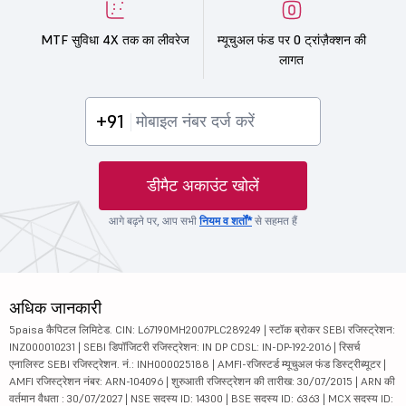
MTF सुविधा 4X तक का लीवरेज
म्यूचुअल फंड पर 0 ट्रांज़ैक्शन की
लागत
+91
डीमैट अकाउंट खोलें
आगे बढ़ने पर, आप सभी
नियम व शर्तों*
से सहमत हैं
अधिक जानकारी
5paisa कैपिटल लिमिटेड. CIN: L67190MH2007PLC289249 | स्टॉक ब्रोकर SEBI रजिस्ट्रेशन:
INZ000010231 | SEBI डिपॉजिटरी रजिस्ट्रेशन: IN DP CDSL: IN-DP-192-2016 | रिसर्च
एनालिस्ट SEBI रजिस्ट्रेशन. नं.: INH000025188 | AMFI-रजिस्टर्ड म्यूचुअल फंड डिस्ट्रीब्यूटर |
AMFI रजिस्ट्रेशन नंबर: ARN-104096 | शुरुआती रजिस्ट्रेशन की तारीख: 30/07/2015 | ARN की
वर्तमान वैधता : 30/07/2027 | NSE सदस्य ID: 14300 | BSE सदस्य ID: 6363 | MCX सदस्य ID: