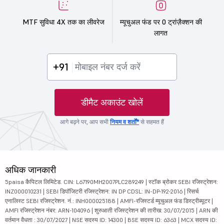
MTF सुविधा 4X तक का लीवरेज
म्यूचुअल फंड पर 0 ट्रांज़ैक्शन की
लागत
+91
डीमैट अकाउंट खोलें
आगे बढ़ने पर, आप सभी
नियम व शर्तों*
से सहमत हैं
अधिक जानकारी
5paisa कैपिटल लिमिटेड. CIN: L67190MH2007PLC289249 | स्टॉक ब्रोकर SEBI रजिस्ट्रेशन:
INZ000010231 | SEBI डिपॉजिटरी रजिस्ट्रेशन: IN DP CDSL: IN-DP-192-2016 | रिसर्च
एनालिस्ट SEBI रजिस्ट्रेशन. नं.: INH000025188 | AMFI-रजिस्टर्ड म्यूचुअल फंड डिस्ट्रीब्यूटर |
AMFI रजिस्ट्रेशन नंबर: ARN-104096 | शुरुआती रजिस्ट्रेशन की तारीख: 30/07/2015 | ARN की
वर्तमान वैधता : 30/07/2027 | NSE सदस्य ID: 14300 | BSE सदस्य ID: 6363 | MCX सदस्य ID: