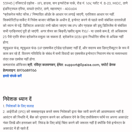
55945 | रजिस्टर्ड एड्रेस - IIFL हाउस, सन इन्फोटेक पार्क, रोड नं. 16V, प्लॉट नं. B-23, MIDC, ठाणे
इंडस्ट्रियल एरिया, वाघले एस्टेट, ठाणे, महाराष्ट्र - 400604
*ब्रोकरेज फ्लैट फीस / निष्पादित ऑर्डर के आधार पर लगाई जाएगी, प्रतिशत आधार पर नहीं.
सिक्योरिटीज़ मार्केट में निवेश बाजार जोखिम के अधीन है, इन्वेस्ट करने से पहले सभी संबंधित दस्तावेज़ों
को ध्यान से पढ़ें. डिजिटल अकाउंट तभी खोला जाएगा जब IPV और ग्राहक की ड्यू डिलिजेंस से संबंधित
सभी प्रक्रियाएं पूरी हो जाएंगी. अगर शेयर का बिक्री/खरीद मूल्य ₹10/- या उससे कम है, तो अधिकतम
25 पैसे प्रति शेयर ब्रोकरेज वसूला जा सकता है. ब्रोकरेज SEBI द्वारा निर्धारित सीमा से अधिक नहीं
होगा.
म्यूचुअल फंड, म्यूचुअल फंड-SIP एक्सचेंज ट्रेडेड प्रोडक्ट नहीं हैं, और सदस्य बस डिस्ट्रीब्यूटर के रूप में
काम कर रहे हैं. वितरण गतिविधि के संबंध में सभी विवादों का एक्सचेंज इन्वेस्टर निवारण मंच या मध्यस्थता
तंत्र तक एक्सेस नहीं होगा.
कम्प्लायंस ऑफिसर:
श्री. रविंद्र कलवणकर, ईमेल: support@5paisa.com, सपोर्ट डेस्क
हेल्पलाइन: 8976689766
हमसे संपर्क करें
निवेशक ध्यान दें
1.
निवेशकों के लिए सलाह
2. आईपीओ (IPO) को सब्सक्राइब करते समय निवेशकों द्वारा चेक जारी करने की आवश्यकता नहीं है.
आवंटन की स्थिति में, बैंक को भुगतान करने का अधिकार देने के लिए एप्लीकेशन फॉर्म पर अपना अकाउंट
नंबर लिखें और हस्ताक्षर करें. रिफंड के लिए कोई चिंता करने की जरूरत नहीं है क्योंकि पैसे इन्वेस्टर के
अकाउंट में ही रहते हैं.