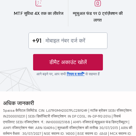
MTF सुविधा 4X तक का लीवरेज
म्यूचुअल फंड पर 0 ट्रांज़ैक्शन की
लागत
+91
डीमैट अकाउंट खोलें
आगे बढ़ने पर, आप सभी
नियम व शर्तों*
से सहमत हैं
अधिक जानकारी
5paisa कैपिटल लिमिटेड. CIN: L67190MH2007PLC289249 | स्टॉक ब्रोकर SEBI रजिस्ट्रेशन:
INZ000010231 | SEBI डिपॉजिटरी रजिस्ट्रेशन: IN DP CDSL: IN-DP-192-2016 | रिसर्च
एनालिस्ट SEBI रजिस्ट्रेशन. नं.: INH000025188 | AMFI-रजिस्टर्ड म्यूचुअल फंड डिस्ट्रीब्यूटर |
AMFI रजिस्ट्रेशन नंबर: ARN-104096 | शुरुआती रजिस्ट्रेशन की तारीख: 30/07/2015 | ARN की
वर्तमान वैधता : 30/07/2027 | NSE सदस्य ID: 14300 | BSE सदस्य ID: 6363 | MCX सदस्य ID: