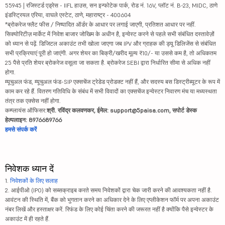
55945 | रजिस्टर्ड एड्रेस - IIFL हाउस, सन इन्फोटेक पार्क, रोड नं. 16V, प्लॉट नं. B-23, MIDC, ठाणे
इंडस्ट्रियल एरिया, वाघले एस्टेट, ठाणे, महाराष्ट्र - 400604
*ब्रोकरेज फ्लैट फीस / निष्पादित ऑर्डर के आधार पर लगाई जाएगी, प्रतिशत आधार पर नहीं.
सिक्योरिटीज़ मार्केट में निवेश बाजार जोखिम के अधीन है, इन्वेस्ट करने से पहले सभी संबंधित दस्तावेज़ों
को ध्यान से पढ़ें. डिजिटल अकाउंट तभी खोला जाएगा जब IPV और ग्राहक की ड्यू डिलिजेंस से संबंधित
सभी प्रक्रियाएं पूरी हो जाएंगी. अगर शेयर का बिक्री/खरीद मूल्य ₹10/- या उससे कम है, तो अधिकतम
25 पैसे प्रति शेयर ब्रोकरेज वसूला जा सकता है. ब्रोकरेज SEBI द्वारा निर्धारित सीमा से अधिक नहीं
होगा.
म्यूचुअल फंड, म्यूचुअल फंड-SIP एक्सचेंज ट्रेडेड प्रोडक्ट नहीं हैं, और सदस्य बस डिस्ट्रीब्यूटर के रूप में
काम कर रहे हैं. वितरण गतिविधि के संबंध में सभी विवादों का एक्सचेंज इन्वेस्टर निवारण मंच या मध्यस्थता
तंत्र तक एक्सेस नहीं होगा.
कम्प्लायंस ऑफिसर:
श्री. रविंद्र कलवणकर, ईमेल: support@5paisa.com, सपोर्ट डेस्क
हेल्पलाइन: 8976689766
हमसे संपर्क करें
निवेशक ध्यान दें
1.
निवेशकों के लिए सलाह
2. आईपीओ (IPO) को सब्सक्राइब करते समय निवेशकों द्वारा चेक जारी करने की आवश्यकता नहीं है.
आवंटन की स्थिति में, बैंक को भुगतान करने का अधिकार देने के लिए एप्लीकेशन फॉर्म पर अपना अकाउंट
नंबर लिखें और हस्ताक्षर करें. रिफंड के लिए कोई चिंता करने की जरूरत नहीं है क्योंकि पैसे इन्वेस्टर के
अकाउंट में ही रहते हैं.