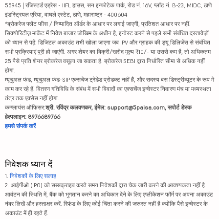
55945 | रजिस्टर्ड एड्रेस - IIFL हाउस, सन इन्फोटेक पार्क, रोड नं. 16V, प्लॉट नं. B-23, MIDC, ठाणे
इंडस्ट्रियल एरिया, वाघले एस्टेट, ठाणे, महाराष्ट्र - 400604
*ब्रोकरेज फ्लैट फीस / निष्पादित ऑर्डर के आधार पर लगाई जाएगी, प्रतिशत आधार पर नहीं.
सिक्योरिटीज़ मार्केट में निवेश बाजार जोखिम के अधीन है, इन्वेस्ट करने से पहले सभी संबंधित दस्तावेज़ों
को ध्यान से पढ़ें. डिजिटल अकाउंट तभी खोला जाएगा जब IPV और ग्राहक की ड्यू डिलिजेंस से संबंधित
सभी प्रक्रियाएं पूरी हो जाएंगी. अगर शेयर का बिक्री/खरीद मूल्य ₹10/- या उससे कम है, तो अधिकतम
25 पैसे प्रति शेयर ब्रोकरेज वसूला जा सकता है. ब्रोकरेज SEBI द्वारा निर्धारित सीमा से अधिक नहीं
होगा.
म्यूचुअल फंड, म्यूचुअल फंड-SIP एक्सचेंज ट्रेडेड प्रोडक्ट नहीं हैं, और सदस्य बस डिस्ट्रीब्यूटर के रूप में
काम कर रहे हैं. वितरण गतिविधि के संबंध में सभी विवादों का एक्सचेंज इन्वेस्टर निवारण मंच या मध्यस्थता
तंत्र तक एक्सेस नहीं होगा.
कम्प्लायंस ऑफिसर:
श्री. रविंद्र कलवणकर, ईमेल: support@5paisa.com, सपोर्ट डेस्क
हेल्पलाइन: 8976689766
हमसे संपर्क करें
निवेशक ध्यान दें
1.
निवेशकों के लिए सलाह
2. आईपीओ (IPO) को सब्सक्राइब करते समय निवेशकों द्वारा चेक जारी करने की आवश्यकता नहीं है.
आवंटन की स्थिति में, बैंक को भुगतान करने का अधिकार देने के लिए एप्लीकेशन फॉर्म पर अपना अकाउंट
नंबर लिखें और हस्ताक्षर करें. रिफंड के लिए कोई चिंता करने की जरूरत नहीं है क्योंकि पैसे इन्वेस्टर के
अकाउंट में ही रहते हैं.