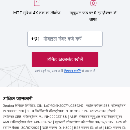
MTF सुविधा 4X तक का लीवरेज
म्यूचुअल फंड पर 0 ट्रांज़ैक्शन की
लागत
+91
डीमैट अकाउंट खोलें
आगे बढ़ने पर, आप सभी
नियम व शर्तों*
से सहमत हैं
अधिक जानकारी
5paisa कैपिटल लिमिटेड. CIN: L67190MH2007PLC289249 | स्टॉक ब्रोकर SEBI रजिस्ट्रेशन:
INZ000010231 | SEBI डिपॉजिटरी रजिस्ट्रेशन: IN DP CDSL: IN-DP-192-2016 | रिसर्च
एनालिस्ट SEBI रजिस्ट्रेशन. नं.: INH000025188 | AMFI-रजिस्टर्ड म्यूचुअल फंड डिस्ट्रीब्यूटर |
AMFI रजिस्ट्रेशन नंबर: ARN-104096 | शुरुआती रजिस्ट्रेशन की तारीख: 30/07/2015 | ARN की
वर्तमान वैधता : 30/07/2027 | NSE सदस्य ID: 14300 | BSE सदस्य ID: 6363 | MCX सदस्य ID: