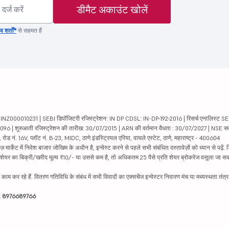
डीमैट अकाउंट खोलें
 शर्तों*
से सहमत हैं
000010231 | SEBI डिपॉजिटरी रजिस्ट्रेशन: IN DP CDSL: IN-DP-192-2016 | रिसर्च एनालिस्ट SEBI 
04096 | शुरुआती रजिस्ट्रेशन की तारीख: 30/07/2015 | ARN की वर्तमान वैधता : 30/07/2027 | NSE स
ड नं. 16V, प्लॉट नं. B-23, MIDC, ठाणे इंडस्ट्रियल एरिया, वाघले एस्टेट, ठाणे, महाराष्ट्र - 400604
ार्केट में निवेश बाजार जोखिम के अधीन है, इन्वेस्ट करने से पहले सभी संबंधित दस्तावेज़ों को ध्यान से पढ़े
र शेयर का बिक्री/खरीद मूल्य ₹10/- या उससे कम है, तो अधिकतम 25 पैसे प्रति शेयर ब्रोकरेज वसूला जा सक
ें काम कर रहे हैं. वितरण गतिविधि के संबंध में सभी विवादों का एक्सचेंज इन्वेस्टर निवारण मंच या मध्यस्थता तंत
इन: 8976689766