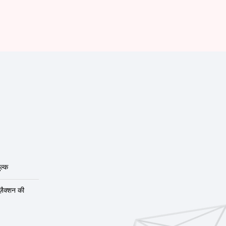
ल्क
ंज़ैक्शन की