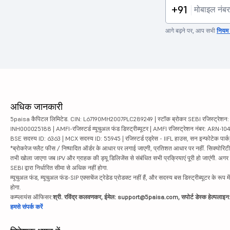
+91
आगे बढ़ने पर, आप सभी
नियम व
अधिक जानकारी
5paisa कैपिटल लिमिटेड. CIN: L67190MH2007PLC289249 | स्टॉक ब्रोकर SEBI रजिस्ट्रेशन: INZ
INH000025188 | AMFI-रजिस्टर्ड म्यूचुअल फंड डिस्ट्रीब्यूटर | AMFI रजिस्ट्रेशन नंबर: ARN-1
BSE सदस्य ID: 6363 | MCX सदस्य ID: 55945 | रजिस्टर्ड एड्रेस - IIFL हाउस, सन इन्फोटेक पार्क, रो
*ब्रोकरेज फ्लैट फीस / निष्पादित ऑर्डर के आधार पर लगाई जाएगी, प्रतिशत आधार पर नहीं. सिक्योरिटीज़ म
तभी खोला जाएगा जब IPV और ग्राहक की ड्यू डिलिजेंस से संबंधित सभी प्रक्रियाएं पूरी हो जाएंगी. अग
SEBI द्वारा निर्धारित सीमा से अधिक नहीं होगा.
म्यूचुअल फंड, म्यूचुअल फंड-SIP एक्सचेंज ट्रेडेड प्रोडक्ट नहीं हैं, और सदस्य बस डिस्ट्रीब्यूटर के रूप म
होगा.
कम्प्लायंस ऑफिसर:
श्री. रविंद्र कलवणकर, ईमेल: support@5paisa.com, सपोर्ट डेस्क हेल्पला
हमसे संपर्क करें