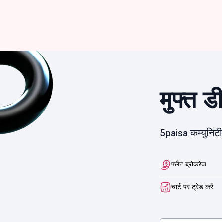
मुफ्त ड
5paisa कम्युनिटी 
फ्लैट ब्रोकरेज
चार्ट पर ट्रेड करें