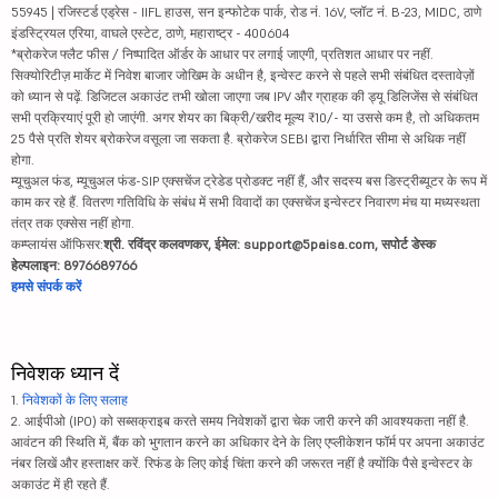
55945 | रजिस्टर्ड एड्रेस - IIFL हाउस, सन इन्फोटेक पार्क, रोड नं. 16V, प्लॉट नं. B-23, MIDC, ठाणे
इंडस्ट्रियल एरिया, वाघले एस्टेट, ठाणे, महाराष्ट्र - 400604
*ब्रोकरेज फ्लैट फीस / निष्पादित ऑर्डर के आधार पर लगाई जाएगी, प्रतिशत आधार पर नहीं.
सिक्योरिटीज़ मार्केट में निवेश बाजार जोखिम के अधीन है, इन्वेस्ट करने से पहले सभी संबंधित दस्तावेज़ों
को ध्यान से पढ़ें. डिजिटल अकाउंट तभी खोला जाएगा जब IPV और ग्राहक की ड्यू डिलिजेंस से संबंधित
सभी प्रक्रियाएं पूरी हो जाएंगी. अगर शेयर का बिक्री/खरीद मूल्य ₹10/- या उससे कम है, तो अधिकतम
25 पैसे प्रति शेयर ब्रोकरेज वसूला जा सकता है. ब्रोकरेज SEBI द्वारा निर्धारित सीमा से अधिक नहीं
होगा.
म्यूचुअल फंड, म्यूचुअल फंड-SIP एक्सचेंज ट्रेडेड प्रोडक्ट नहीं हैं, और सदस्य बस डिस्ट्रीब्यूटर के रूप में
काम कर रहे हैं. वितरण गतिविधि के संबंध में सभी विवादों का एक्सचेंज इन्वेस्टर निवारण मंच या मध्यस्थता
तंत्र तक एक्सेस नहीं होगा.
कम्प्लायंस ऑफिसर:
श्री. रविंद्र कलवणकर, ईमेल: support@5paisa.com, सपोर्ट डेस्क
हेल्पलाइन: 8976689766
हमसे संपर्क करें
निवेशक ध्यान दें
1.
निवेशकों के लिए सलाह
2. आईपीओ (IPO) को सब्सक्राइब करते समय निवेशकों द्वारा चेक जारी करने की आवश्यकता नहीं है.
आवंटन की स्थिति में, बैंक को भुगतान करने का अधिकार देने के लिए एप्लीकेशन फॉर्म पर अपना अकाउंट
नंबर लिखें और हस्ताक्षर करें. रिफंड के लिए कोई चिंता करने की जरूरत नहीं है क्योंकि पैसे इन्वेस्टर के
अकाउंट में ही रहते हैं.