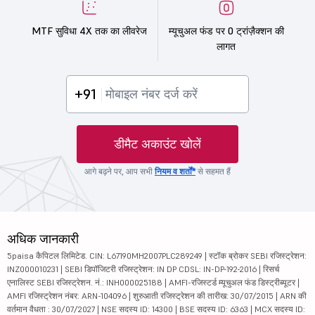
MTF सुविधा 4X तक का लीवरेज
म्यूचुअल फंड पर 0 ट्रांज़ैक्शन की
लागत
+91
डीमैट अकाउंट खोलें
आगे बढ़ने पर, आप सभी
नियम व शर्तों*
से सहमत हैं
अधिक जानकारी
5paisa कैपिटल लिमिटेड. CIN: L67190MH2007PLC289249 | स्टॉक ब्रोकर SEBI रजिस्ट्रेशन:
INZ000010231 | SEBI डिपॉजिटरी रजिस्ट्रेशन: IN DP CDSL: IN-DP-192-2016 | रिसर्च
एनालिस्ट SEBI रजिस्ट्रेशन. नं.: INH000025188 | AMFI-रजिस्टर्ड म्यूचुअल फंड डिस्ट्रीब्यूटर |
AMFI रजिस्ट्रेशन नंबर: ARN-104096 | शुरुआती रजिस्ट्रेशन की तारीख: 30/07/2015 | ARN की
वर्तमान वैधता : 30/07/2027 | NSE सदस्य ID: 14300 | BSE सदस्य ID: 6363 | MCX सदस्य ID: