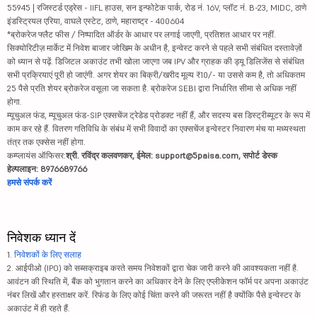
55945 | रजिस्टर्ड एड्रेस - IIFL हाउस, सन इन्फोटेक पार्क, रोड नं. 16V, प्लॉट नं. B-23, MIDC, ठाणे
इंडस्ट्रियल एरिया, वाघले एस्टेट, ठाणे, महाराष्ट्र - 400604
*ब्रोकरेज फ्लैट फीस / निष्पादित ऑर्डर के आधार पर लगाई जाएगी, प्रतिशत आधार पर नहीं.
सिक्योरिटीज़ मार्केट में निवेश बाजार जोखिम के अधीन है, इन्वेस्ट करने से पहले सभी संबंधित दस्तावेज़ों
को ध्यान से पढ़ें. डिजिटल अकाउंट तभी खोला जाएगा जब IPV और ग्राहक की ड्यू डिलिजेंस से संबंधित
सभी प्रक्रियाएं पूरी हो जाएंगी. अगर शेयर का बिक्री/खरीद मूल्य ₹10/- या उससे कम है, तो अधिकतम
25 पैसे प्रति शेयर ब्रोकरेज वसूला जा सकता है. ब्रोकरेज SEBI द्वारा निर्धारित सीमा से अधिक नहीं
होगा.
म्यूचुअल फंड, म्यूचुअल फंड-SIP एक्सचेंज ट्रेडेड प्रोडक्ट नहीं हैं, और सदस्य बस डिस्ट्रीब्यूटर के रूप में
काम कर रहे हैं. वितरण गतिविधि के संबंध में सभी विवादों का एक्सचेंज इन्वेस्टर निवारण मंच या मध्यस्थता
तंत्र तक एक्सेस नहीं होगा.
कम्प्लायंस ऑफिसर:
श्री. रविंद्र कलवणकर, ईमेल: support@5paisa.com, सपोर्ट डेस्क
हेल्पलाइन: 8976689766
हमसे संपर्क करें
निवेशक ध्यान दें
1.
निवेशकों के लिए सलाह
2. आईपीओ (IPO) को सब्सक्राइब करते समय निवेशकों द्वारा चेक जारी करने की आवश्यकता नहीं है.
आवंटन की स्थिति में, बैंक को भुगतान करने का अधिकार देने के लिए एप्लीकेशन फॉर्म पर अपना अकाउंट
नंबर लिखें और हस्ताक्षर करें. रिफंड के लिए कोई चिंता करने की जरूरत नहीं है क्योंकि पैसे इन्वेस्टर के
अकाउंट में ही रहते हैं.