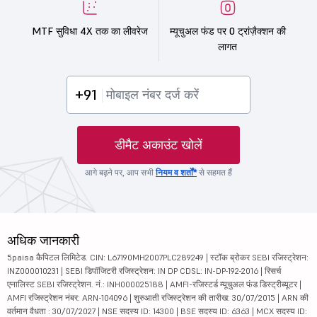
MTF सुविधा 4X तक का लीवरेज
म्यूचुअल फंड पर 0 ट्रांज़ैक्शन की
लागत
+91
डीमैट अकाउंट खोलें
आगे बढ़ने पर, आप सभी
नियम व शर्तों*
से सहमत हैं
अधिक जानकारी
5paisa कैपिटल लिमिटेड. CIN: L67190MH2007PLC289249 | स्टॉक ब्रोकर SEBI रजिस्ट्रेशन:
INZ000010231 | SEBI डिपॉजिटरी रजिस्ट्रेशन: IN DP CDSL: IN-DP-192-2016 | रिसर्च
एनालिस्ट SEBI रजिस्ट्रेशन. नं.: INH000025188 | AMFI-रजिस्टर्ड म्यूचुअल फंड डिस्ट्रीब्यूटर |
AMFI रजिस्ट्रेशन नंबर: ARN-104096 | शुरुआती रजिस्ट्रेशन की तारीख: 30/07/2015 | ARN की
वर्तमान वैधता : 30/07/2027 | NSE सदस्य ID: 14300 | BSE सदस्य ID: 6363 | MCX सदस्य ID: