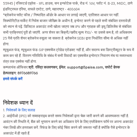
55945 | रजिस्टर्ड एड्रेस - IIFL हाउस, सन इन्फोटेक पार्क, रोड नं. 16V, प्लॉट नं. B-23, MIDC, ठाणे
इंडस्ट्रियल एरिया, वाघले एस्टेट, ठाणे, महाराष्ट्र - 400604
*ब्रोकरेज फ्लैट फीस / निष्पादित ऑर्डर के आधार पर लगाई जाएगी, प्रतिशत आधार पर नहीं.
सिक्योरिटीज़ मार्केट में निवेश बाजार जोखिम के अधीन है, इन्वेस्ट करने से पहले सभी संबंधित दस्तावेज़ों
को ध्यान से पढ़ें. डिजिटल अकाउंट तभी खोला जाएगा जब IPV और ग्राहक की ड्यू डिलिजेंस से संबंधित
सभी प्रक्रियाएं पूरी हो जाएंगी. अगर शेयर का बिक्री/खरीद मूल्य ₹10/- या उससे कम है, तो अधिकतम
25 पैसे प्रति शेयर ब्रोकरेज वसूला जा सकता है. ब्रोकरेज SEBI द्वारा निर्धारित सीमा से अधिक नहीं
होगा.
म्यूचुअल फंड, म्यूचुअल फंड-SIP एक्सचेंज ट्रेडेड प्रोडक्ट नहीं हैं, और सदस्य बस डिस्ट्रीब्यूटर के रूप में
काम कर रहे हैं. वितरण गतिविधि के संबंध में सभी विवादों का एक्सचेंज इन्वेस्टर निवारण मंच या मध्यस्थता
तंत्र तक एक्सेस नहीं होगा.
कम्प्लायंस ऑफिसर:
श्री. रविंद्र कलवणकर, ईमेल: support@5paisa.com, सपोर्ट डेस्क
हेल्पलाइन: 8976689766
हमसे संपर्क करें
निवेशक ध्यान दें
1.
निवेशकों के लिए सलाह
2. आईपीओ (IPO) को सब्सक्राइब करते समय निवेशकों द्वारा चेक जारी करने की आवश्यकता नहीं है.
आवंटन की स्थिति में, बैंक को भुगतान करने का अधिकार देने के लिए एप्लीकेशन फॉर्म पर अपना अकाउंट
नंबर लिखें और हस्ताक्षर करें. रिफंड के लिए कोई चिंता करने की जरूरत नहीं है क्योंकि पैसे इन्वेस्टर के
अकाउंट में ही रहते हैं.