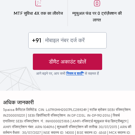
MTF सुविधा 4X तक का लीवरेज
म्यूचुअल फंड पर 0 ट्रांज़ैक्शन की
लागत
+91
डीमैट अकाउंट खोलें
आगे बढ़ने पर, आप सभी
नियम व शर्तों*
से सहमत हैं
अधिक जानकारी
5paisa कैपिटल लिमिटेड. CIN: L67190MH2007PLC289249 | स्टॉक ब्रोकर SEBI रजिस्ट्रेशन:
INZ000010231 | SEBI डिपॉजिटरी रजिस्ट्रेशन: IN DP CDSL: IN-DP-192-2016 | रिसर्च
एनालिस्ट SEBI रजिस्ट्रेशन. नं.: INH000025188 | AMFI-रजिस्टर्ड म्यूचुअल फंड डिस्ट्रीब्यूटर |
AMFI रजिस्ट्रेशन नंबर: ARN-104096 | शुरुआती रजिस्ट्रेशन की तारीख: 30/07/2015 | ARN की
वर्तमान वैधता : 30/07/2027 | NSE सदस्य ID: 14300 | BSE सदस्य ID: 6363 | MCX सदस्य ID: