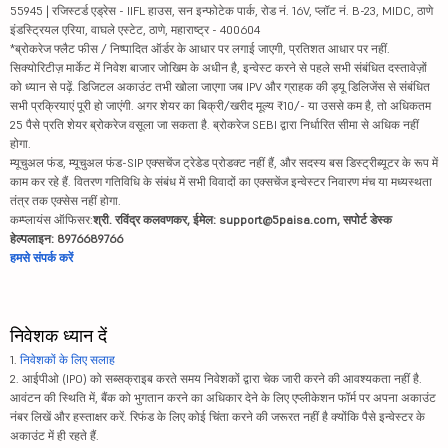
55945 | रजिस्टर्ड एड्रेस - IIFL हाउस, सन इन्फोटेक पार्क, रोड नं. 16V, प्लॉट नं. B-23, MIDC, ठाणे
इंडस्ट्रियल एरिया, वाघले एस्टेट, ठाणे, महाराष्ट्र - 400604
*ब्रोकरेज फ्लैट फीस / निष्पादित ऑर्डर के आधार पर लगाई जाएगी, प्रतिशत आधार पर नहीं.
सिक्योरिटीज़ मार्केट में निवेश बाजार जोखिम के अधीन है, इन्वेस्ट करने से पहले सभी संबंधित दस्तावेज़ों
को ध्यान से पढ़ें. डिजिटल अकाउंट तभी खोला जाएगा जब IPV और ग्राहक की ड्यू डिलिजेंस से संबंधित
सभी प्रक्रियाएं पूरी हो जाएंगी. अगर शेयर का बिक्री/खरीद मूल्य ₹10/- या उससे कम है, तो अधिकतम
25 पैसे प्रति शेयर ब्रोकरेज वसूला जा सकता है. ब्रोकरेज SEBI द्वारा निर्धारित सीमा से अधिक नहीं
होगा.
म्यूचुअल फंड, म्यूचुअल फंड-SIP एक्सचेंज ट्रेडेड प्रोडक्ट नहीं हैं, और सदस्य बस डिस्ट्रीब्यूटर के रूप में
काम कर रहे हैं. वितरण गतिविधि के संबंध में सभी विवादों का एक्सचेंज इन्वेस्टर निवारण मंच या मध्यस्थता
तंत्र तक एक्सेस नहीं होगा.
कम्प्लायंस ऑफिसर:
श्री. रविंद्र कलवणकर, ईमेल: support@5paisa.com, सपोर्ट डेस्क
हेल्पलाइन: 8976689766
हमसे संपर्क करें
निवेशक ध्यान दें
1.
निवेशकों के लिए सलाह
2. आईपीओ (IPO) को सब्सक्राइब करते समय निवेशकों द्वारा चेक जारी करने की आवश्यकता नहीं है.
आवंटन की स्थिति में, बैंक को भुगतान करने का अधिकार देने के लिए एप्लीकेशन फॉर्म पर अपना अकाउंट
नंबर लिखें और हस्ताक्षर करें. रिफंड के लिए कोई चिंता करने की जरूरत नहीं है क्योंकि पैसे इन्वेस्टर के
अकाउंट में ही रहते हैं.