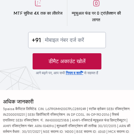
MTF सुविधा 4X तक का लीवरेज
म्यूचुअल फंड पर 0 ट्रांज़ैक्शन की
लागत
+91
डीमैट अकाउंट खोलें
आगे बढ़ने पर, आप सभी
नियम व शर्तों*
से सहमत हैं
अधिक जानकारी
5paisa कैपिटल लिमिटेड. CIN: L67190MH2007PLC289249 | स्टॉक ब्रोकर SEBI रजिस्ट्रेशन:
INZ000010231 | SEBI डिपॉजिटरी रजिस्ट्रेशन: IN DP CDSL: IN-DP-192-2016 | रिसर्च
एनालिस्ट SEBI रजिस्ट्रेशन. नं.: INH000025188 | AMFI-रजिस्टर्ड म्यूचुअल फंड डिस्ट्रीब्यूटर |
AMFI रजिस्ट्रेशन नंबर: ARN-104096 | शुरुआती रजिस्ट्रेशन की तारीख: 30/07/2015 | ARN की
वर्तमान वैधता : 30/07/2027 | NSE सदस्य ID: 14300 | BSE सदस्य ID: 6363 | MCX सदस्य ID: