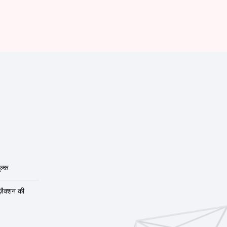
ल्क
ंज़ैक्शन की