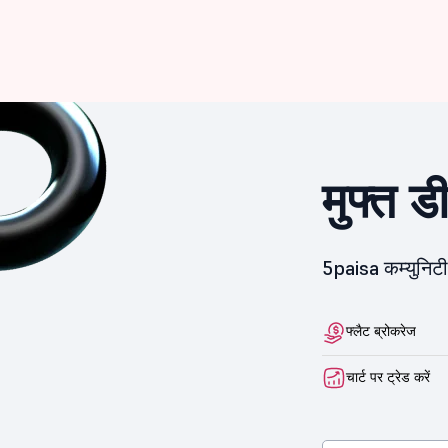
मुफ्त ड
5paisa कम्युनिटी 
फ्लैट ब्रोकरेज
चार्ट पर ट्रेड करें