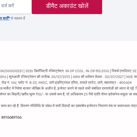
डीमैट अकाउंट खोलें
 शर्तों*
से सहमत हैं
000010231 | SEBI डिपॉजिटरी रजिस्ट्रेशन: IN DP CDSL: IN-DP-192-2016 | रिसर्च एनालिस्ट SEBI 
04096 | शुरुआती रजिस्ट्रेशन की तारीख: 30/07/2015 | ARN की वर्तमान वैधता : 30/07/2027 | NSE स
ड नं. 16V, प्लॉट नं. B-23, MIDC, ठाणे इंडस्ट्रियल एरिया, वाघले एस्टेट, ठाणे, महाराष्ट्र - 400604
ार्केट में निवेश बाजार जोखिम के अधीन है, इन्वेस्ट करने से पहले सभी संबंधित दस्तावेज़ों को ध्यान से पढ़े
र शेयर का बिक्री/खरीद मूल्य ₹10/- या उससे कम है, तो अधिकतम 25 पैसे प्रति शेयर ब्रोकरेज वसूला जा सक
ें काम कर रहे हैं. वितरण गतिविधि के संबंध में सभी विवादों का एक्सचेंज इन्वेस्टर निवारण मंच या मध्यस्थता तंत
इन: 8976689766