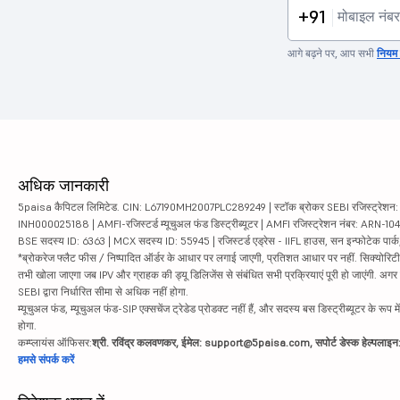
+91
आगे बढ़ने पर, आप सभी
नियम व
अधिक जानकारी
5paisa कैपिटल लिमिटेड. CIN: L67190MH2007PLC289249 | स्टॉक ब्रोकर SEBI रजिस्ट्रेशन: INZ
INH000025188 | AMFI-रजिस्टर्ड म्यूचुअल फंड डिस्ट्रीब्यूटर | AMFI रजिस्ट्रेशन नंबर: ARN-1
BSE सदस्य ID: 6363 | MCX सदस्य ID: 55945 | रजिस्टर्ड एड्रेस - IIFL हाउस, सन इन्फोटेक पार्क, रो
*ब्रोकरेज फ्लैट फीस / निष्पादित ऑर्डर के आधार पर लगाई जाएगी, प्रतिशत आधार पर नहीं. सिक्योरिटीज़ म
तभी खोला जाएगा जब IPV और ग्राहक की ड्यू डिलिजेंस से संबंधित सभी प्रक्रियाएं पूरी हो जाएंगी. अग
SEBI द्वारा निर्धारित सीमा से अधिक नहीं होगा.
म्यूचुअल फंड, म्यूचुअल फंड-SIP एक्सचेंज ट्रेडेड प्रोडक्ट नहीं हैं, और सदस्य बस डिस्ट्रीब्यूटर के रूप म
होगा.
कम्प्लायंस ऑफिसर:
श्री. रविंद्र कलवणकर, ईमेल: support@5paisa.com, सपोर्ट डेस्क हेल्पला
हमसे संपर्क करें