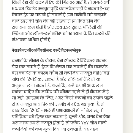
किसी देश की GDP में 5% की गिरावट आई है, तो अगले वर्ष
6% का रिबाउंड मजबूत वृद्धि का संकेत नहीं दे सकता है-यह
केवल ट्रेंड पर वापसी हो सकती है. इस बारीकी को समझने
वाले ट्रेडर की ग्रोथ की बड़ी संख्या से प्रभावित होने की
संभावना कम होती है और स्ट्रक्चरल सुधार, पॉलिसी की
स्थिरता और लॉन्ग-टर्म प्रतिस्पर्धा पर ध्यान केंद्रित करने की
संभावना अधिक होती है.
बेस इफेक्ट और अर्निंग सीज़न: एक टैक्टिकल प्लेबुक
कमाई के मौसम के दौरान, बेस इफेक्ट टैक्टिकल अवसर
पैदा कर सकते हैं. ट्रेडर विश्लेषण कर सकते हैं कि कमजोर
बेस क्वार्टर्स के कारण कौन सी कंपनियां मजबूत वाईओवाई
ग्रोथ की रिपोर्ट कर सकती हैं और शॉर्ट-टर्म रैलियों का
अनुमान लगा सकती हैं. हालांकि, उन्हें यह भी आकलन
करना चाहिए कि मार्केट की कीमत पहले से ही रीबाउंड में है
या नहीं. उदाहरण के लिए, अगर किसी कंपनी का स्टॉक पहले
से ही मजबूत आय प्रिंट की उम्मीद में 40% बढ़ चुका है, तो
वास्तविक रिपोर्ट - भले ही प्रभावशाली हो - "सेल न्यूज़"
प्रतिक्रिया को ट्रिगर कर सकता है. दूसरी ओर, अगर बेस ईयर
असामान्य रूप से मजबूत होता है, तो फ्लैट YoY ग्रोथ वाली
कंपनियों को कम मूल्य दिया जा सकता है. यह गहन