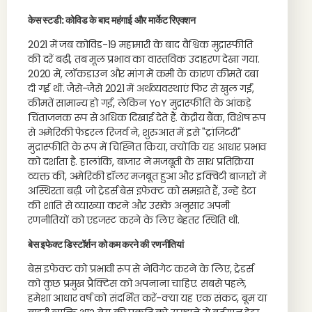
केस स्टडी: कोविड के बाद महंगाई और मार्केट रिएक्शन
2021 में जब कोविड-19 महामारी के बाद वैश्विक मुद्रास्फीति
की दरें बढ़ी, तब मूल प्रभाव का वास्तविक उदाहरण देखा गया.
2020 में, लॉकडाउन और मांग में कमी के कारण कीमतें दबा
दी गई थीं. जैसे-जैसे 2021 में अर्थव्यवस्थाएं फिर से खुल गईं,
कीमतें सामान्य हो गईं, लेकिन YoY मुद्रास्फीति के आंकड़े
चिंताजनक रूप से अधिक दिखाई देते हैं. केंद्रीय बैंक, विशेष रूप
से अमेरिकी फेडरल रिजर्व ने, शुरुआत में इसे "ट्रांजिटरी"
मुद्रास्फीति के रूप में चिह्नित किया, क्योंकि यह आधार प्रभाव
को दर्शाता है. हालांकि, बाजार ने मजबूती के साथ प्रतिक्रिया
व्यक्त की, अमेरिकी डॉलर मजबूत हुआ और इक्विटी बाजारों में
अस्थिरता बढ़ी. जो ट्रेडर्स बेस इफेक्ट को समझते हैं, उन्हें डेटा
की शांति से व्याख्या करने और उसके अनुसार अपनी
रणनीतियों को एडजस्ट करने के लिए बेहतर स्थिति थी.
बेस इफेक्ट डिस्टॉर्शन को कम करने की रणनीतियां
बेस इफेक्ट को प्रभावी रूप से नेविगेट करने के लिए, ट्रेडर्स
को कुछ प्रमुख प्रैक्टिस को अपनाना चाहिए. सबसे पहले,
हमेशा आधार वर्ष को संदर्भित करें-क्या यह एक संकट, बूम या