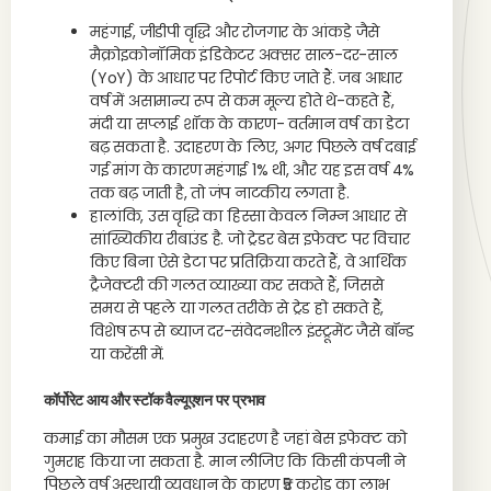
महंगाई, जीडीपी वृद्धि और रोजगार के आंकड़े जैसे
मैक्रोइकोनॉमिक इंडिकेटर अक्सर साल-दर-साल
(YoY) के आधार पर रिपोर्ट किए जाते हैं. जब आधार
वर्ष में असामान्य रूप से कम मूल्य होते थे-कहते हैं,
मंदी या सप्लाई शॉक के कारण- वर्तमान वर्ष का डेटा
बढ़ सकता है. उदाहरण के लिए, अगर पिछले वर्ष दबाई
गई मांग के कारण महंगाई 1% थी, और यह इस वर्ष 4%
तक बढ़ जाती है, तो जंप नाटकीय लगता है.
हालांकि, उस वृद्धि का हिस्सा केवल निम्न आधार से
सांख्यिकीय रीबाउंड है. जो ट्रेडर बेस इफेक्ट पर विचार
किए बिना ऐसे डेटा पर प्रतिक्रिया करते हैं, वे आर्थिक
ट्रैजेक्टरी की गलत व्याख्या कर सकते हैं, जिससे
समय से पहले या गलत तरीके से ट्रेड हो सकते हैं,
विशेष रूप से ब्याज दर-संवेदनशील इंस्ट्रूमेंट जैसे बॉन्ड
या करेंसी में.
कॉर्पोरेट आय और स्टॉक वैल्यूएशन पर प्रभाव
कमाई का मौसम एक प्रमुख उदाहरण है जहां बेस इफेक्ट को
गुमराह किया जा सकता है. मान लीजिए कि किसी कंपनी ने
पिछले वर्ष अस्थायी व्यवधान के कारण ₹5 करोड़ का लाभ