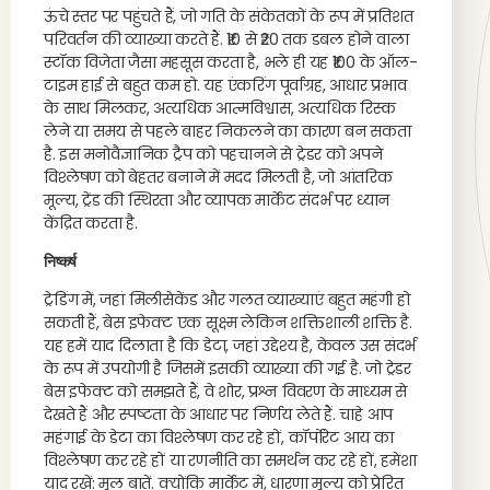
ऊंचे स्तर पर पहुंचते हैं, जो गति के संकेतकों के रूप में प्रतिशत
परिवर्तन की व्याख्या करते हैं. ₹10 से ₹20 तक डबल होने वाला
स्टॉक विजेता जैसा महसूस करता है, भले ही यह ₹100 के ऑल-
टाइम हाई से बहुत कम हो. यह एंकरिंग पूर्वाग्रह, आधार प्रभाव
के साथ मिलकर, अत्यधिक आत्मविश्वास, अत्यधिक रिस्क
लेने या समय से पहले बाहर निकलने का कारण बन सकता
है. इस मनोवैज्ञानिक ट्रैप को पहचानने से ट्रेडर को अपने
विश्लेषण को बेहतर बनाने में मदद मिलती है, जो आंतरिक
मूल्य, ट्रेंड की स्थिरता और व्यापक मार्केट संदर्भ पर ध्यान
केंद्रित करता है.
निष्कर्ष
ट्रेडिंग में, जहां मिलीसेकेंड और गलत व्याख्याएं बहुत महंगी हो
सकती हैं, बेस इफेक्ट एक सूक्ष्म लेकिन शक्तिशाली शक्ति है.
यह हमें याद दिलाता है कि डेटा, जहां उद्देश्य है, केवल उस संदर्भ
के रूप में उपयोगी है जिसमें इसकी व्याख्या की गई है. जो ट्रेडर
बेस इफेक्ट को समझते हैं, वे शोर, प्रश्न विवरण के माध्यम से
देखते हैं और स्पष्टता के आधार पर निर्णय लेते हैं. चाहे आप
महंगाई के डेटा का विश्लेषण कर रहे हों, कॉर्पोरेट आय का
विश्लेषण कर रहे हों या रणनीति का समर्थन कर रहे हों, हमेशा
याद रखें: मूल बातें. क्योंकि मार्केट में, धारणा मूल्य को प्रेरित