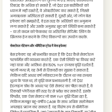
वास्तविक ओवरहीटिंग की तुलना में 6% आंकड़े सांख्यिकीय
रिबाउंड के अधिक हो सकते हैं. जो ट्रेडर इस बारीकियों को
ध्यान में नहीं रखते हैं, वे ओवररीऐक्ट कर सकते हैं, जिससे
अनावश्यक अस्थिरता हो सकती है. दूसरी ओर, जो लोग बेस
इफेक्ट को समझते हैं, वे इस तरह के अतिरेकों का अनुमान
लगा सकते हैं और उसके अनुसार खुद को स्थिति बना सकते हैं
- या तो कदम को फेंककर या अतिरंजित सेंटिमेंट स्विंग के
खिलाफ हेज करने के लिए विकल्पों का उपयोग करके.
सेक्टोरल रोटेशन और थीमैटिक ट्रेड में बेस इफेक्ट
बेस इफेक्ट यह भी प्रभावित करता है कि ट्रेडर कैसे सेक्टोरल
परफॉर्मेंस की व्याख्या करते हैं. एक ऐसी स्थिति पर विचार करें
जहां यात्रा और आतिथ्य क्षेत्र 150% YoY राजस्व वृद्धि दर्शाता है.
पहली नज़र में, यह तेजी से रिकवरी का सुझाव दे सकता है.
लेकिन यदि आधार वर्ष लॉकडाउन के दौरान था जब राजस्व
शून्य के पास था, तो वृद्धि कम प्रभावशाली है. जो ट्रेडर
हेडलाइन ग्रोथ के आधार पर ऐसे सेक्टर का पीछा करते हैं, वे
रिकवरी प्लेटियस की तरह देर से प्रवेश कर सकते हैं. इसके
विपरीत, एक ऐसा सेक्टर जो कम YoY वृद्धि दिखा रहा है,
लेकिन मजबूत बहु-वर्षीय CAGR के साथ अधिक सस्टेनेबल
अपसाइड प्रदान कर सकता है. यह विशेष रूप से थीमेटिक