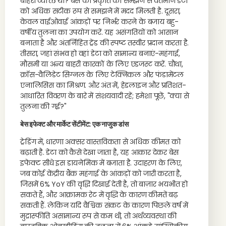
बाहरी व्यक्ति था? बेस की प्रकृति को समझने से वर्तमान डेटा
को अधिक सटीक रूप से समझने में मदद मिलती है. दूसरा,
केवल वाईओवाई आंकड़ों पर निर्भर करने के बजाय बहु-
वर्षीय तुलना का उपयोग करें. यह असंगतियों को आसान
बनाता है और अंतर्निहित ट्रेंड की स्पष्ट तस्वीर प्रदान करता है.
तीसरा, जहां संभव हो वहां डेटा को सामान्य बनाएं-महंगाई,
मौसमी या अन्य बाहरी कारकों के लिए एडजस्ट करें. चौथा,
क्रॉस-वैलिडेट सिग्नल के लिए टेक्निकल और फंडामेंटल
एनालिसिस का मिश्रण. और अंत में, हेडलाइन और प्रतिशत-
आधारित विवरण के बारे में संशयवादी रहें; हमेशा पूछें, "क्या से
तुलना की गई?"
बेस इफेक्ट और मार्केट सेंटीमेंट: एक नाजुक डांस
ट्रेडिंग में, धारणा अक्सर वास्तविकता से अधिक कीमत को
बढ़ाती है. डेटा को कैसे देखा जाता है, यह आकार देकर बेस
इफेक्ट सीधे इस डायनेमिक में बजाता है. उदाहरण के लिए,
जब कोई केंद्रीय बैंक महंगाई के आंकड़ों को जारी करता है,
जिसमें 6% YoY की वृद्धि दिखाई देती है, तो बाज़ार भयभीत हो
सकते हैं, और आक्रामक रेट में वृद्धि के कारण कीमतें बढ़
सकती हैं. लेकिन यदि वैश्विक संकट के कारण पिछले वर्ष में
मुद्रास्फीति असामान्य रूप से कम थी, तो अर्थव्यवस्था की