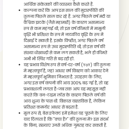
आर्थिक संकेतकों की व्याख्या कैसे करते हैं.
कल्पना करें कि आप इस साल की मुद्रास्फीति की
तुलना पिछले साल कर रहे हैं. अगर पिछले वर्ष मंदी या
वैश्विक झटके (जैसे महामारी) के कारण असामान्य
रूप से कम महंगाई थी, तो इस वर्ष कीमतों में मामूली
वृद्धि भी प्रतिशत के रूप में नाटकीय वृद्धि के रूप में
दिखाई दे सकती है. इसके विपरीत, अगर पिछले वर्ष
असामान्य रूप से उच्च मुद्रास्फीति थी, तो इस वर्ष की
संख्या धोखाधड़ी से कम लग सकती है, भले ही कीमतें
अभी भी स्थिर गति से बढ़ रही हों.
यह प्रभाव विशेष रूप से वर्ष-दर-वर्ष (YoY) की तुलना
में महत्वपूर्ण है, जहां आधार वर्ष विवरण को आकार देने
में महत्वपूर्ण भूमिका निभाता है. उदाहरण के लिए,
अगर इस वर्ष कंपनी की आय 300% बढ़ गई है, तो यह
प्रभावशाली लगता है-जब तक आप यह महसूस नहीं
करते कि वन-टाइम लॉस के कारण पिछले वर्ष की
आय शून्य के पास थी. विकास वास्तविक है, लेकिन
प्रतिशत कमजोर आधार से बढ़ता है.
मूल रूप से, बेस इफेक्ट हमें हमेशा यह पूछने के लिए
याद दिलाता है कि "क्या है?" की तुलना में? इस संदर्भ
के बिना, संख्याएं उनसे अधिक गुमराह कर सकती हैं.