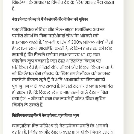
विश्लेषण के आधार पर विपरीत ट्रेड के लिए अवसर पैदा करता
है.
बेस इफेक्ट को बढ़ाने में विश्लेषकों और मीडिया की भूमिका
फाइनेंशियल मीडिया और सेल-साइड एनालिस्ट अक्सर
पर्याप्त संदर्भ के बिना वाईओवाई ग्रोथ के आंकड़ों को
हाइलाइट करते हैं. "कंपनी X रिपोर्ट 300% प्रॉफिट ग्रोथ" जैसी
हेडलाइन ध्यान आकर्षित करती है, लेकिन इस तथ्य को छोड़
सकती है कि पिछले वर्ष का लाभ नगण्य था. यह एक
फीडबैक लूप बनाता है जहां ट्रेडर अतिरंजित विवरण पर
प्रतिक्रिया देते हैं, जिससे कीमतों को और विकृत किया जाता है.
जो विश्लेषक बेस इफेक्ट के लिए अपने मॉडल को एडजस्ट
करने में विफल रहते हैं, वे अति आशावादी या निराशावादी
पूर्वानुमान जारी कर सकते हैं, जिससे संस्थागत प्रवाह प्रभावित
हो सकता है. क्रिटिकल लेंस बनाए रखने वाले ट्रेडर - "बेस
क्या है?" - शोर को कम कर सकते हैं और अधिक सूचित
निर्णय ले सकते हैं.
बिहेवियरल फाइनेंस में बेस इफेक्ट: प्रगति का भ्रम
व्यवहारिक वित्त परिप्रेक्ष्य से, बेस इफेक्ट प्रगति के भ्रम को
दर्शाता है. निवेशक और ट्रेडर अक्सर हाल ही के निचले स्तर या