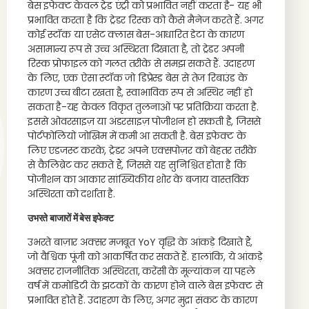
बेस इफेक्ट केवल ट्रेड एंट्री को प्रभावित नहीं करता है- यह भी
प्रभावित करता है कि ट्रेडर रिस्क को कैसे मैनेज करते हैं. अगर
कोई स्टॉक या एसेट क्लास बेस-आधारित डेटा के कारण
असामान्य रूप से उच्च अस्थिरता दिखाता है, तो ट्रेडर अपनी
रिस्क प्रोफाइल को गलत तरीके से समझ सकते हैं. उदाहरण
के लिए, एक ऐसा स्टॉक जो डिप्रेस्ड बेस से तेज रिबाउंड के
कारण उच्च बीटा रखता है, स्वाभाविक रूप से अस्थिर नहीं हो
सकता है-यह केवल विकृत तुलनाओं पर प्रतिक्रिया करता है.
इससे ओवरसाइज़ या अंडरसाइज़ पोजीशन हो सकती है, जिससे
पोर्टफोलियो जोखिम में कमी आ सकती है. बेस इफेक्ट के
लिए एडजस्ट करके, ट्रेडर अपने एक्सपोज़र को बेहतर तरीके
से कैलिब्रेट कर सकते हैं, जिससे यह सुनिश्चित होता है कि
पोजीशन का आकार सांख्यिकीय शोर के बजाय वास्तविक
अस्थिरता को दर्शाता है.
उभरते बाजारों में बेस इफेक्ट
उभरते बाज़ार अक्सर मजबूत YoY वृद्धि के आंकड़े दिखाते हैं,
जो वैश्विक पूंजी को आकर्षित कर सकते हैं. हालांकि, ये आंकड़े
अक्सर राजनीतिक अस्थिरता, करेंसी के मूल्यांकन या पहले
वर्ष में कमोडिटी के झटकों के कारण होने वाले बेस इफेक्ट से
प्रभावित होते हैं. उदाहरण के लिए, अगर मुद्रा संकट के कारण