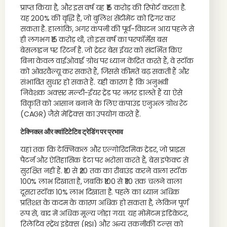
प्राप्त किया है, और इस वर्ष यह ₹15 करोड़ की रिपोर्ट करता है.
यह 200% की वृद्धि है, जो बुलिश सेंटीमेंट को ट्रिगर कर
सकता है. हालांकि, अगर कंपनी की पूर्व-विघटन आय पहले से
ही लगभग ₹15 करोड़ थी, तो इस वर्ष का परफॉर्मेंस बस
बेसलाइन पर रिटर्न है. जो ट्रेडर बेस ईयर को संदर्भित किए
बिना केवल वाईओवाई ग्रोथ पर ध्यान केंद्रित करते हैं, वे स्टॉक
को ओवरवैल्यू कर सकते हैं, जिससे कीमतें बढ़ सकती हैं और
संभावित सुधार हो सकते हैं. यही कारण है कि अनुभवी
निवेशक अक्सर मल्टी-ईयर ट्रेंड पर नज़र डालते हैं या ऐसे
विकृति को आसान बनाने के लिए कंपाउंड एनुअल ग्रोथ रेट
(CAGR) जैसे मेट्रिक्स का उपयोग करते हैं.
टेक्निकल और क्वांटिटेटिव ट्रेडिंग पर प्रभाव
यहां तक कि टेक्निकल और एल्गोरिदमिक ट्रेडर, जो प्राइस
पैटर्न और ऐतिहासिक डेटा पर भरोसा करते हैं, बेस इफेक्ट से
सुरक्षित नहीं हैं. ₹10 से ₹20 तक का रीबाउंड करने वाला स्टॉक
100% लाभ दिखाता है, जबकि ₹100 से ₹110 तक चलने वाला
दूसरा स्टॉक 10% लाभ दिखाता है. पहले का ध्यान अधिक
प्रतिशत के कदम के कारण अधिक हो सकता है, लेकिन पूर्ण
रूप से, बाद में अधिक मूल्य जोड़ा गया. यह मोमेंटम इंडिकेटर,
रिलेटिव स्ट्रेंथ इंडेक्स (RSI) और अन्य तकनीकी टूल्स को