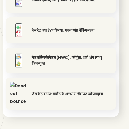
वर्तमान देयताएं क्या हैं: अर्थ, उदाहरण और प्रकार
बेस रेट क्या है? परिभाषा, गणना और बैंकिंग महत्व
नेट वर्किंग कैपिटल (NWC): फॉर्मूला, अर्थ और लाभ |
फिनस्कूल
डेड कैट बाउंस: मार्केट के अस्थायी रीबाउंड को समझना