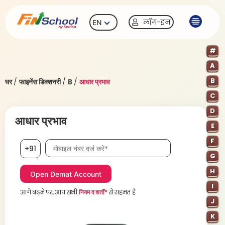
लॉग-इन
EN
#
A
B
घर
/
फाइनेंस डिक्शनरी
/
B
/
आधार प्रभाव
C
D
आधार प्रभाव
E
F
मोबाइल नंबर आवश्यक है
+91
G
H
I
आगे बढ़ने पर, आप सभी
नियम व शर्तों*
से सहमत हैं
J
K