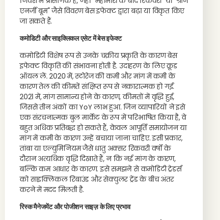
निवेश में प्रासंगिक है, जहां "महामारी के बाद रिकवरी" या "ग्रीन
एनर्जी बूम" जैसे विवरण बेस इफेक्ट द्वारा बढ़ा या विकृत किए
जा सकते हैं.
कमोडिटी और साइक्लिकल एसेट में बेस इफेक्ट
कमोडिटी विशेष रूप से उनके चक्रीय प्रकृति के कारण बेस
इफेक्ट विकृति की संभावना होती है. उदाहरण के लिए क्रूड
ऑयल लें. 2020 में, स्टोरेज की कमी और मांग में कमी के
कारण तेल की कीमतें संक्षिप्त रूप से नकारात्मक हो गईं.
2021 में, मांग सामान्य होने के कारण, कीमतों में वृद्धि हुई,
जिससे तीन अंकों का YoY लाभ हुआ. जिन व्यापारियों ने इसे
एक संरचनात्मक बुल मार्केट के रूप में परिभाषित किया है, वे
बहुत अधिक प्रतिबद्ध हो सकते हैं, केवल आपूर्ति समायोजन या
मांग में कमी के कारण उन्हें बचाया जाना चाहिए. इसी प्रकार,
तांबा या एल्युमिनियम जैसे धातु अक्सर रिकवरी वर्षों के
दौरान अत्यधिक वृद्धि दिखाते हैं, न कि नई मांग के कारण,
बल्कि कम आधार के कारण. इसे समझने से कमोडिटी ट्रेडर्स
को साइक्लिकल रिबाउंड और सेक्युलर ट्रेंड के बीच अंतर
करने में मदद मिलती है.
रिस्क मैनेजमेंट और पोजीशन साइज़ के लिए प्रभाव