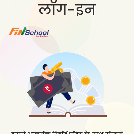
लॉग-इन
ह