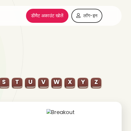
डीमैट अकाउंट खोलें
लॉग-इन
S
T
U
V
W
X
Y
Z