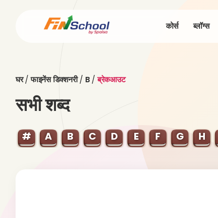
कोर्स
ब्लॉग्स
घर
/
फाइनेंस डिक्शनरी
/
B
/
ब्रेकआउट
सभी शब्द
#
A
B
C
D
E
F
G
H