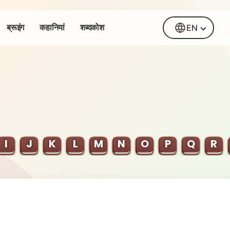
ब्रूइंग
कहानियां
शब्दकोश
EN
I
J
K
L
M
N
O
P
Q
R