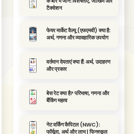
के बारे में जानें: विशेषताएं, जोखिम और
टैक्सेशन
फेयर मार्केट वैल्यू (एफएमवी) क्या है:
अर्थ, गणना और व्यावहारिक उपयोग
वर्तमान देयताएं क्या हैं: अर्थ, उदाहरण
और प्रकार
बेस रेट क्या है? परिभाषा, गणना और
बैंकिंग महत्व
नेट वर्किंग कैपिटल (NWC):
फॉर्मूला, अर्थ और लाभ | फिनस्कूल