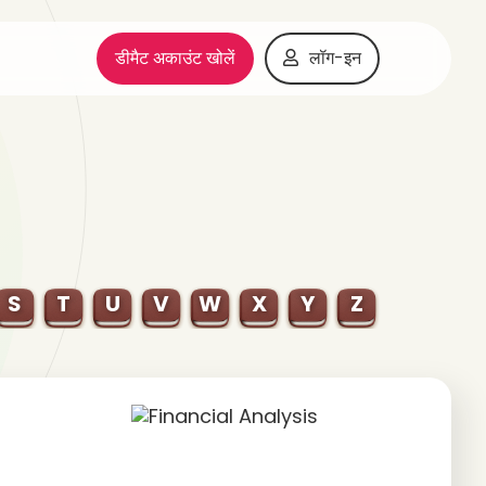
डीमैट अकाउंट खोलें
लॉग-इन
S
T
U
V
W
X
Y
Z