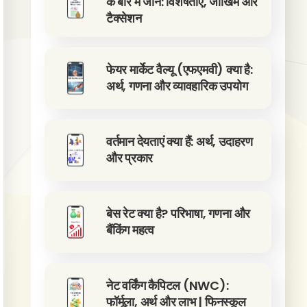
के बारे में जानें: विशेषताएं, जोखिम और
टैक्सेशन
फेयर मार्केट वैल्यू (एफएमवी) क्या है:
अर्थ, गणना और व्यावहारिक उपयोग
वर्तमान देयताएं क्या हैं: अर्थ, उदाहरण
और प्रकार
बेस रेट क्या है? परिभाषा, गणना और
बैंकिंग महत्व
नेट वर्किंग कैपिटल (NWC):
फॉर्मूला, अर्थ और लाभ | फिनस्कूल