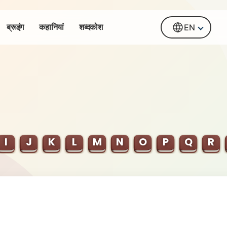
ब्रूइंग
कहानियां
शब्दकोश
EN
I
J
K
L
M
N
O
P
Q
R