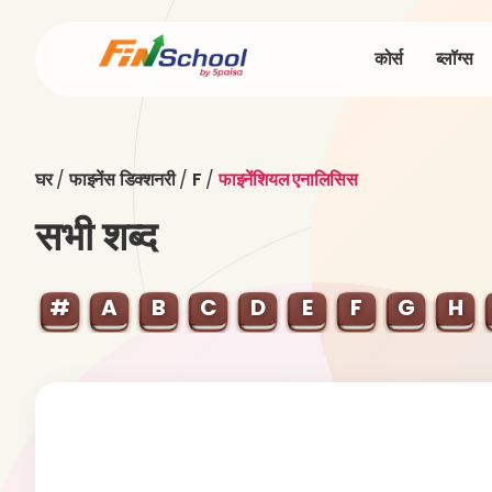
कोर्स
ब्लॉग्स
घर
/
फाइनेंस डिक्शनरी
/
F
/
फाइनेंशियल एनालिसिस
सभी शब्द
#
A
B
C
D
E
F
G
H